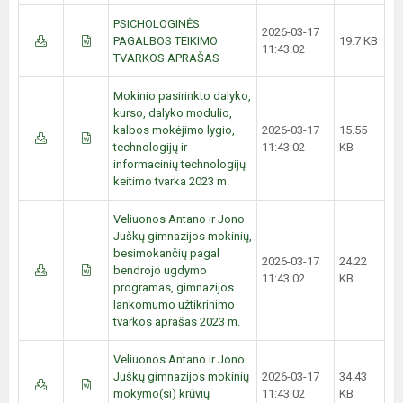
PSICHOLOGINĖS
2026-03-17
PAGALBOS TEIKIMO
19.7 KB
11:43:02
TVARKOS APRAŠAS
Mokinio pasirinkto dalyko,
kurso, dalyko modulio,
kalbos mokėjimo lygio,
2026-03-17
15.55
technologijų ir
11:43:02
KB
informacinių technologijų
keitimo tvarka 2023 m.
Veliuonos Antano ir Jono
Juškų gimnazijos mokinių,
besimokančių pagal
2026-03-17
24.22
bendrojo ugdymo
11:43:02
KB
programas, gimnazijos
lankomumo užtikrinimo
tvarkos aprašas 2023 m.
Veliuonos Antano ir Jono
Juškų gimnazijos mokinių
2026-03-17
34.43
mokymo(si) krūvių
11:43:02
KB