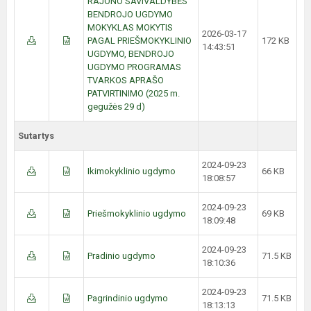
RAJONO SAVIVALDYBĖS
BENDROJO UGDYMO
MOKYKLAS MOKYTIS
2026-03-17
PAGAL PRIEŠMOKYKLINIO
172 KB
14:43:51
UGDYMO, BENDROJO
UGDYMO PROGRAMAS
TVARKOS APRAŠO
PATVIRTINIMO (2025 m.
gegužės 29 d)
Sutartys
2024-09-23
Ikimokyklinio ugdymo
66 KB
18:08:57
2024-09-23
Priešmokyklinio ugdymo
69 KB
18:09:48
2024-09-23
Pradinio ugdymo
71.5 KB
18:10:36
2024-09-23
Pagrindinio ugdymo
71.5 KB
18:13:13