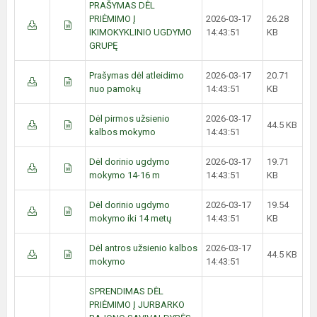
PRAŠYMAS DĖL
PRIĖMIMO Į
2026-03-17
26.28
IKIMOKYKLINIO UGDYMO
14:43:51
KB
GRUPĘ
Prašymas dėl atleidimo
2026-03-17
20.71
nuo pamokų
14:43:51
KB
Dėl pirmos užsienio
2026-03-17
44.5 KB
kalbos mokymo
14:43:51
Dėl dorinio ugdymo
2026-03-17
19.71
mokymo 14-16 m
14:43:51
KB
Dėl dorinio ugdymo
2026-03-17
19.54
mokymo iki 14 metų
14:43:51
KB
Dėl antros užsienio kalbos
2026-03-17
44.5 KB
mokymo
14:43:51
SPRENDIMAS DĖL
PRIĖMIMO Į JURBARKO