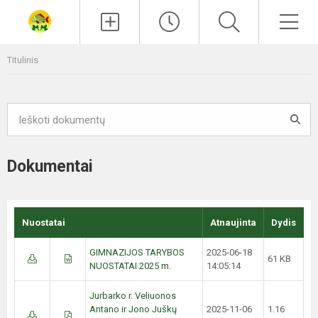
Paieška
Men
Titulinis
Dokumentai
Nuostatai
Atnaujinta
Dydis
GIMNAZIJOS TARYBOS
2025-06-18
61 KB
NUOSTATAI 2025 m.
14:05:14
Jurbarko r. Veliuonos
Antano ir Jono Juškų
2025-11-06
1.16