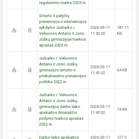
reguliavimo tvarka 2023 m.
Smurto ir patyčių
prevencijos ir intervencijos
vykdymo Jurbarko r.
2026-03-17
181.11
Veliuonos Antano ir Jono
11:43:02
KB
Juškų gimnazijoje tvarkos
aprašas 2023 m.
Jurbarko r. Veliuonos
Antano ir Jono Juškų
2026-03-17
gimnazijos smurto ir
64 KB
11:43:02
priekabiavimo prevencijos
politika 2022 m.
Jurbarko r. Veliuonos
Antano ir Jono Juškų
gimnazijos darbo laiko
2026-03-17
74 KB
apskaitos žiniaraščio
11:43:02
pildymo tvarkos aprašas
2022 m.
Darbo laiko apskaitos
2026-03-17
127.5