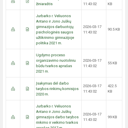
žiniaraštis
11:43:02
KB
Jurbarko r. Veliuonos
Antano ir Jono Juškų
gimnazijos darbuotojų
2026-03-17
90.5 KB
psichologinės saugos
11:43:02
užtikrinimo gimnazijoje
politika 2021 m.
Ugdymo proceso
organizavimo nuotoliniu
2026-03-17
55 KB
būdu tvarkos aprašas
11:43:02
2021 m.
Įsakymas dėl darbo
2026-03-17
422.5
tarybos rinkimų komisijos
11:43:02
KB
2020 m.
Jurbarko r. Veliuonos
Antano ir Jono Juškų
2026-03-17
gimnazijos darbo tarybos
99 KB
11:43:02
rinkimo ir veikimo tvarkos
aprašas 2017 m.