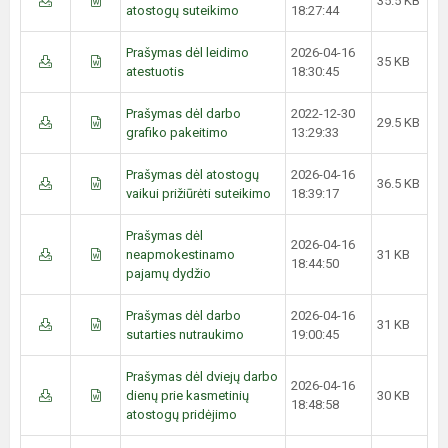
35.5 KB
atostogų suteikimo
18:27:44
Prašymas dėl leidimo
2026-04-16
35 KB
atestuotis
18:30:45
Prašymas dėl darbo
2022-12-30
29.5 KB
grafiko pakeitimo
13:29:33
Prašymas dėl atostogų
2026-04-16
36.5 KB
vaikui prižiūrėti suteikimo
18:39:17
Prašymas dėl
2026-04-16
neapmokestinamo
31 KB
18:44:50
pajamų dydžio
Prašymas dėl darbo
2026-04-16
31 KB
sutarties nutraukimo
19:00:45
Prašymas dėl dviejų darbo
2026-04-16
dienų prie kasmetinių
30 KB
18:48:58
atostogų pridėjimo