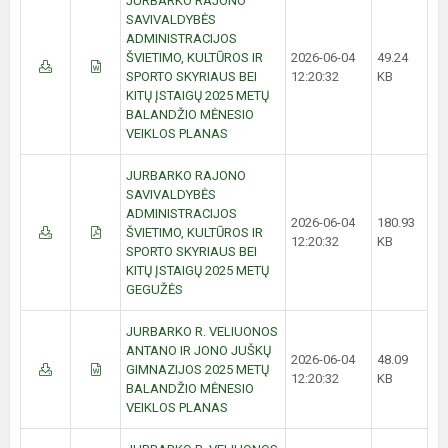
JURBARKO RAJONO
SAVIVALDYBĖS
ADMINISTRACIJOS
ŠVIETIMO, KULTŪROS IR
2026-06-04
49.24
SPORTO SKYRIAUS BEI
12:20:32
KB
KITŲ ĮSTAIGŲ 2025 METŲ
BALANDŽIO MĖNESIO
VEIKLOS PLANAS
JURBARKO RAJONO
SAVIVALDYBĖS
ADMINISTRACIJOS
2026-06-04
180.93
ŠVIETIMO, KULTŪROS IR
12:20:32
KB
SPORTO SKYRIAUS BEI
KITŲ ĮSTAIGŲ 2025 METŲ
GEGUŽĖS
JURBARKO R. VELIUONOS
ANTANO IR JONO JUŠKŲ
2026-06-04
48.09
GIMNAZIJOS 2025 METŲ
12:20:32
KB
BALANDŽIO MĖNESIO
VEIKLOS PLANAS