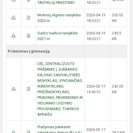
TAISYKLIŲ PAKEITIMO
18:20:21
Mokinių elgesio taisyklės
2026-04-13
202.62
2023 m.
18:20:21
KB
Darbo tvarkos taisyklės
2026-04-13
249.5
2021 m.
18:20:21
KB
Priėmimas į gimnaziją
DĖL CENTRALIZUOTO
PRIĖMIMO Į JURBARKO
RAJONO SAVIVALDYBĖS
MOKYKLAS, VYKDANČIAS
IKIMOKYKLINIO,
2026-03-17
242.05
PRIEŠMOKYKLINIO,
14:43:51
KB
PRADINIO, PAGRINDINIO IR
VIDURINIO UGDYMO
PROGRAMAS, TVARKOS
APRAŠO
Prašymas pateisinti
2026-03-17
nelankymo dienas PU ir IU
28.5 KB