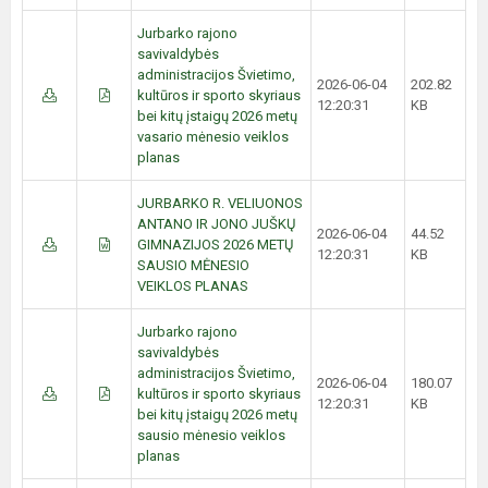
Jurbarko rajono
savivaldybės
administracijos Švietimo,
2026-06-04
202.82
kultūros ir sporto skyriaus
12:20:31
KB
bei kitų įstaigų 2026 metų
vasario mėnesio veiklos
planas
JURBARKO R. VELIUONOS
ANTANO IR JONO JUŠKŲ
2026-06-04
44.52
GIMNAZIJOS 2026 METŲ
12:20:31
KB
SAUSIO MĖNESIO
VEIKLOS PLANAS
Jurbarko rajono
savivaldybės
administracijos Švietimo,
2026-06-04
180.07
kultūros ir sporto skyriaus
12:20:31
KB
bei kitų įstaigų 2026 metų
sausio mėnesio veiklos
planas