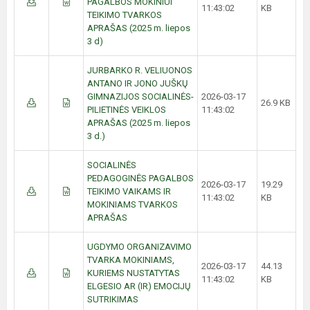
PAGALBOS MOKINIUI
11:43:02
KB
TEIKIMO TVARKOS
APRAŠAS (2025 m. liepos
3 d)
JURBARKO R. VELIUONOS
ANTANO IR JONO JUŠKŲ
GIMNAZIJOS SOCIALINĖS-
2026-03-17
26.9 KB
PILIETINĖS VEIKLOS
11:43:02
APRAŠAS (2025 m. liepos
3 d.)
SOCIALINĖS
PEDAGOGINĖS PAGALBOS
2026-03-17
19.29
TEIKIMO VAIKAMS IR
11:43:02
KB
MOKINIAMS TVARKOS
APRAŠAS
UGDYMO ORGANIZAVIMO
TVARKA MOKINIAMS,
2026-03-17
44.13
KURIEMS NUSTATYTAS
11:43:02
KB
ELGESIO AR (IR) EMOCIJŲ
SUTRIKIMAS