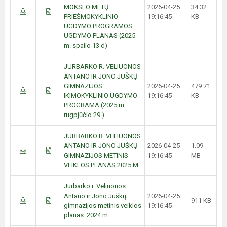
MOKSLO METŲ
2026-04-25
34.32
PRIEŠMOKYKLINIO
19:16:45
KB
UGDYMO PROGRAMOS
UGDYMO PLANAS (2025
m. spalio 13 d)
JURBARKO R. VELIUONOS
ANTANO IR JONO JUŠKŲ
GIMNAZIJOS
2026-04-25
479.71
IKIMOKYKLINIO UGDYMO
19:16:45
KB
PROGRAMA (2025 m.
rugpjūčio 29 )
JURBARKO R. VELIUONOS
ANTANO IR JONO JUŠKŲ
2026-04-25
1.09
GIMNAZIJOS METINIS
19:16:45
MB
VEIKLOS PLANAS 2025 M.
Jurbarko r. Veliuonos
Antano ir Jono Juškų
2026-04-25
911 KB
gimnazijos metinis veiklos
19:16:45
planas. 2024 m.