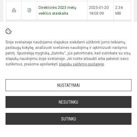
Direktorės 2023 metų
2025-01-20
2.34
veiklos ataskaita
18:03:09
MB
Kitos ataskaitos
JURBARKO RAJONO
Šioje svetainėje naudojame slapukus siekdami užtikrinti jums teikiamų
SAVIVALDYBĖS TARYBOS
paslaugų kokybę, analizuoti svetainės naudojimą ir optimizuoti naršymo
SPRENDIMAS DĖL 2023
patirtį. Spustelėję mygtuką „Sutinku“, jūs patvirtinate, kad sutinkate su visų
METŲ JURBARKO R.
slapukų naudojimu šioje svetainėje. Jei norite atšaukti arba pakeisti savo
VELIUONOS ANTANO IR
2024-04-30
20.45
sutikimus, prašome apsilankyti
slapukų valdymo puslapyje
.
JONO JUŠKŲ
14:54:19
MB
GIMNAZIJOS METINIŲ
ATASKAITŲ RINKINIO
NUSTATYMAI
PATVIRTINIMO 2024 m.
balandžio 25 d. Nr. T2-116
NESUTINKU
2022 metų veiklos
2024-04-30
187.57
ataskaita
14:54:19
KB
SUTINKU
2021 metų veiklos
2024-04-30
132.5
ataskaita
14:54:19
KB