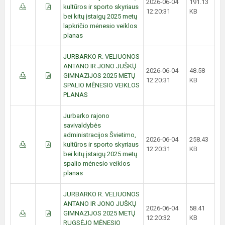
2026-06-04
191.13
kultūros ir sporto skyriaus
12:20:31
KB
bei kitų įstaigų 2025 metų
lapkričio mėnesio veiklos
planas
JURBARKO R. VELIUONOS
ANTANO IR JONO JUŠKŲ
2026-06-04
48.58
GIMNAZIJOS 2025 METŲ
12:20:31
KB
SPALIO MĖNESIO VEIKLOS
PLANAS
Jurbarko rajono
savivaldybės
administracijos Švietimo,
2026-06-04
258.43
kultūros ir sporto skyriaus
12:20:31
KB
bei kitų įstaigų 2025 metų
spalio mėnesio veiklos
planas
JURBARKO R. VELIUONOS
ANTANO IR JONO JUŠKŲ
2026-06-04
58.41
GIMNAZIJOS 2025 METŲ
12:20:32
KB
RUGSĖJO MĖNESIO