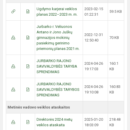
Ugdymo karjerai veiklos
2023-02-15
59.5 KB
planas 2022–2023 m. m.
01:22:31
Jurbarko r. Veliuonos
Antano ir Jono Juškų
2022-12-31
gimnazijos mokinių
70 KB
12:50:40
pasiekimų gerinimo
priemonių planas 2021 m.
JURBARKO RAJONO
2024-04-26
160.1
SAVIVALDYBĖS TARYBA
19:17:03
KB
SPRENDIMAS
JURBARKO RAJONO
2024-04-26
160.83
SAVIVALDYBĖS TARYBOS
19:10:08
KB
SPRENDIMAS
Metinės vadovo veiklos ataskaitos
Direktorės 2024 metų
2025-01-20
218.48
veiklos ataskaita
18:03:09
KB