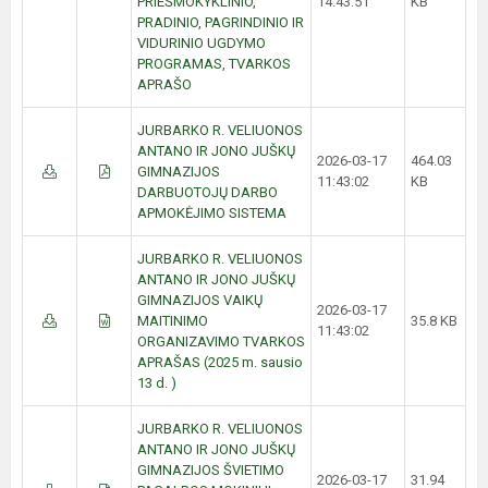
PRIEŠMOKYKLINIO,
14:43:51
KB
PRADINIO, PAGRINDINIO IR
VIDURINIO UGDYMO
PROGRAMAS, TVARKOS
APRAŠO
JURBARKO R. VELIUONOS
ANTANO IR JONO JUŠKŲ
2026-03-17
464.03
GIMNAZIJOS
11:43:02
KB
DARBUOTOJŲ DARBO
APMOKĖJIMO SISTEMA
JURBARKO R. VELIUONOS
ANTANO IR JONO JUŠKŲ
GIMNAZIJOS VAIKŲ
2026-03-17
MAITINIMO
35.8 KB
11:43:02
ORGANIZAVIMO TVARKOS
APRAŠAS (2025 m. sausio
13 d. )
JURBARKO R. VELIUONOS
ANTANO IR JONO JUŠKŲ
GIMNAZIJOS ŠVIETIMO
2026-03-17
31.94