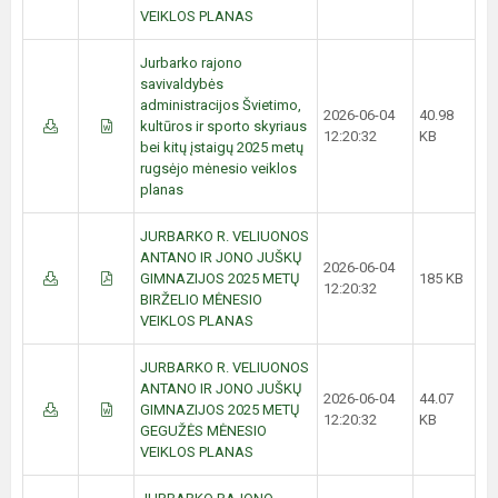
VEIKLOS PLANAS
Jurbarko rajono
savivaldybės
administracijos Švietimo,
2026-06-04
40.98
kultūros ir sporto skyriaus
12:20:32
KB
bei kitų įstaigų 2025 metų
rugsėjo mėnesio veiklos
planas
JURBARKO R. VELIUONOS
ANTANO IR JONO JUŠKŲ
2026-06-04
GIMNAZIJOS 2025 METŲ
185 KB
12:20:32
BIRŽELIO MĖNESIO
VEIKLOS PLANAS
JURBARKO R. VELIUONOS
ANTANO IR JONO JUŠKŲ
2026-06-04
44.07
GIMNAZIJOS 2025 METŲ
12:20:32
KB
GEGUŽĖS MĖNESIO
VEIKLOS PLANAS