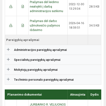
Prašymas dėl leidimo
2022-12-30
neatvykti į darbą
28.5 KB
13:29:34
administracijos sutikimu
Prašymas dėl darbo
2026-04-16
užmokesčio pažymos
34.5 KB
18:59:51
išdavimo
Pareigybių aprašymai
Administracijos pareigybių aprašymai
Specialistų pareigybių aprašymai
Mokytojų pareigybių aprašymai
Techninio personalo pareigybių aprašymai
Planavimo dokumentai
Atnaujinta
Dydis
JURBARKO R. VELIUONOS