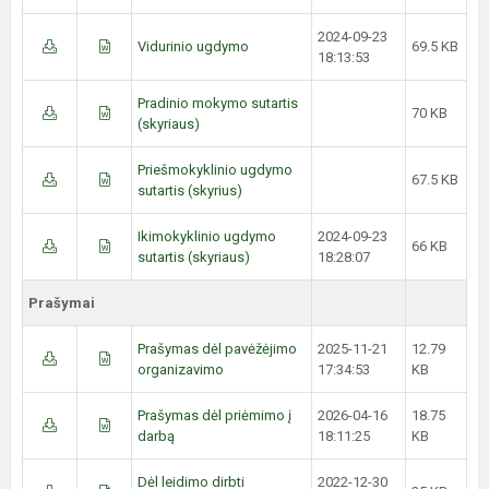
2024-09-23
Vidurinio ugdymo
69.5 KB
18:13:53
Pradinio mokymo sutartis
70 KB
(skyriaus)
Priešmokyklinio ugdymo
67.5 KB
sutartis (skyrius)
Ikimokyklinio ugdymo
2024-09-23
66 KB
sutartis (skyriaus)
18:28:07
Prašymai
Prašymas dėl pavėžėjimo
2025-11-21
12.79
organizavimo
17:34:53
KB
Prašymas dėl priėmimo į
2026-04-16
18.75
darbą
18:11:25
KB
Dėl leidimo dirbti
2022-12-30