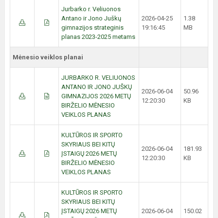
Jurbarko r. Veliuonos
Antano ir Jono Juškų
2026-04-25
1.38
gimnazijos strateginis
19:16:45
MB
planas 2023-2025 metams
Mėnesio veiklos planai
JURBARKO R. VELIUONOS
ANTANO IR JONO JUŠKŲ
2026-06-04
50.96
GIMNAZIJOS 2026 METŲ
12:20:30
KB
BIRŽELIO MĖNESIO
VEIKLOS PLANAS
KULTŪROS IR SPORTO
SKYRIAUS BEI KITŲ
2026-06-04
181.93
ĮSTAIGŲ 2026 METŲ
12:20:30
KB
BIRŽELIO MĖNESIO
VEIKLOS PLANAS
KULTŪROS IR SPORTO
SKYRIAUS BEI KITŲ
ĮSTAIGŲ 2026 METŲ
2026-06-04
150.02