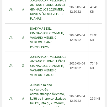
JURBARKO R. VELIUONOS
ANTANO IR JONO JUŠKŲ
2026-06-04
48.41
GIMNAZIJOS 2025 METŲ
12:20:32
KB
KOVO MĖNESIO VEIKLOS
PLANAS
ĮSAKYMAS DĖL
GIMNAZIJOS 2025 METŲ
2026-06-04
28.93
VASARIO MĖNESIO
12:20:32
KB
VEIKLOS PLANO
PATVIRTINIMO
JURBARKO R. VELIUONOS
ANTANO IR JONO JUŠKŲ
2026-06-04
70.19
GIMNAZIJOS 2025 METŲ
12:20:32
KB
VASARIO MĖNESIO
VEIKLOS PLANAS
Jurbarko rajono
savivaldybės
administracijos Švietimo,
2026-06-04
kultūros ir sporto skyriaus
29.3 KB
12:20:32
bei kitų įstaigų 2025 metų