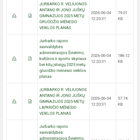
JURBARKO R. VELIUONOS
ANTANO IR JONO JUŠKŲ
2026-06-04
79.01
GIMNAZIJOS 2025 METŲ
12:20:31
KB
GRUODŽIO MĖNESIO
VEIKLOS PLANAS
Jurbarko rajono
savivaldybės
administracijos Švietimo,
2026-06-04
186.12
kultūros ir sporto skyriaus
12:20:31
KB
bei kitų įstaigų 2025 metų
gruodžio mėnesio veiklos
planas
JURBARKO R. VELIUONOS
ANTANO IR JONO JUŠKŲ
2026-06-04
57.74
GIMNAZIJOS 2025 METŲ
12:20:31
KB
LAPKRIČIO MĖNESIO
VEIKLOS PLANAS
Jurbarko rajono
savivaldybės
administracijos Švietimo,