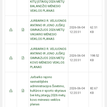
KITŲ ĮSTAIGŲ 2026 METŲ
BALANDŽIO MĖNESIO
VEIKLOS PLANAS
JURBARKO R. VELIUONOS
ANTANO IR JONO JUŠKŲ
2026-06-04
62.51
GIMNAZIJOS 2026 METŲ
12:20:31
KB
VASARIO MĖNESIO
VEIKLOS PLANAS
JURBARKO R. VELIUONOS
ANTANO IR JONO JUŠKŲ
2026-06-04
198.52
GIMNAZIJOS 2026 METŲ
12:20:31
KB
KOVO MĖNESIO VEIKLOS
PLANAS
Jurbarko rajono
savivaldybės
administracijos Švietimo,
2026-06-04
82.67
kultūros ir sporto skyriaus
12:20:31
KB
bei kitų įstaigų 2026 metų
kovo mėnesio veiklos
planas