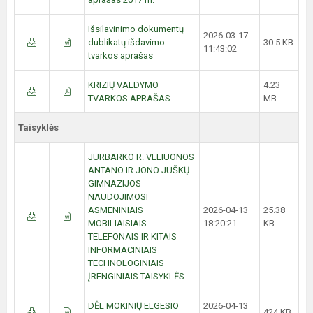
Išsilavinimo dokumentų
2026-03-17
dublikatų išdavimo
30.5 KB
11:43:02
tvarkos aprašas
KRIZIŲ VALDYMO
4.23
TVARKOS APRAŠAS
MB
Taisyklės
JURBARKO R. VELIUONOS
ANTANO IR JONO JUŠKŲ
GIMNAZIJOS
NAUDOJIMOSI
ASMENINIAIS
2026-04-13
25.38
MOBILIAISIAIS
18:20:21
KB
TELEFONAIS IR KITAIS
INFORMACINIAIS
TECHNOLOGINIAIS
ĮRENGINIAIS TAISYKLĖS
DĖL MOKINIŲ ELGESIO
2026-04-13
424 KB