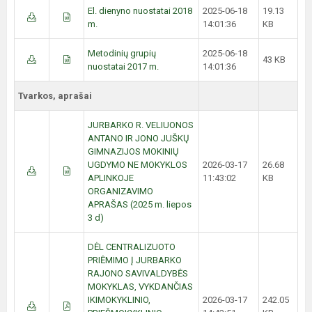
El. dienyno nuostatai 2018
2025-06-18
19.13
m.
14:01:36
KB
Metodinių grupių
2025-06-18
43 KB
nuostatai 2017 m.
14:01:36
Tvarkos, aprašai
JURBARKO R. VELIUONOS
ANTANO IR JONO JUŠKŲ
GIMNAZIJOS MOKINIŲ
UGDYMO NE MOKYKLOS
2026-03-17
26.68
APLINKOJE
11:43:02
KB
ORGANIZAVIMO
APRAŠAS (2025 m. liepos
3 d)
DĖL CENTRALIZUOTO
PRIĖMIMO Į JURBARKO
RAJONO SAVIVALDYBĖS
MOKYKLAS, VYKDANČIAS
IKIMOKYKLINIO,
2026-03-17
242.05