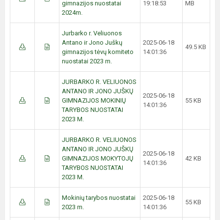
gimnazijos nuostatai
19:18:53
MB
2024m.
Jurbarko r. Veliuonos
Antano ir Jono Juškų
2025-06-18
49.5 KB
gimnazijos tėvų komiteto
14:01:36
nuostatai 2023 m.
JURBARKO R. VELIUONOS
ANTANO IR JONO JUŠKŲ
2025-06-18
GIMNAZIJOS MOKINIŲ
55 KB
14:01:36
TARYBOS NUOSTATAI
2023 M.
JURBARKO R. VELIUONOS
ANTANO IR JONO JUŠKŲ
2025-06-18
GIMNAZIJOS MOKYTOJŲ
42 KB
14:01:36
TARYBOS NUOSTATAI
2023 M.
Mokinių tarybos nuostatai
2025-06-18
55 KB
2023 m.
14:01:36