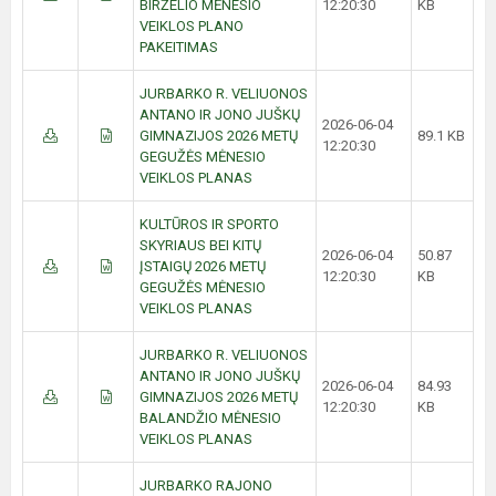
BIRŽELIO MĖNESIO
12:20:30
KB
VEIKLOS PLANO
PAKEITIMAS
JURBARKO R. VELIUONOS
ANTANO IR JONO JUŠKŲ
2026-06-04
GIMNAZIJOS 2026 METŲ
89.1 KB
12:20:30
GEGUŽĖS MĖNESIO
VEIKLOS PLANAS
KULTŪROS IR SPORTO
SKYRIAUS BEI KITŲ
2026-06-04
50.87
ĮSTAIGŲ 2026 METŲ
12:20:30
KB
GEGUŽĖS MĖNESIO
VEIKLOS PLANAS
JURBARKO R. VELIUONOS
ANTANO IR JONO JUŠKŲ
2026-06-04
84.93
GIMNAZIJOS 2026 METŲ
12:20:30
KB
BALANDŽIO MĖNESIO
VEIKLOS PLANAS
JURBARKO RAJONO