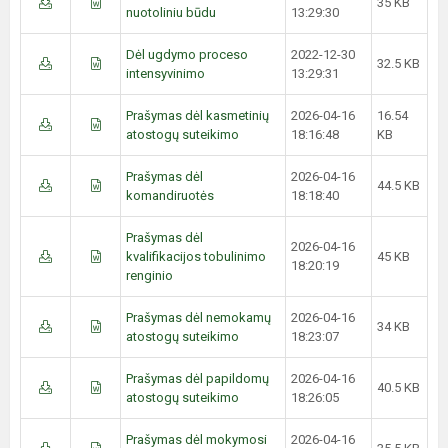
35 KB
nuotoliniu būdu
13:29:30
Dėl ugdymo proceso
2022-12-30
32.5 KB
intensyvinimo
13:29:31
Prašymas dėl kasmetinių
2026-04-16
16.54
atostogų suteikimo
18:16:48
KB
Prašymas dėl
2026-04-16
44.5 KB
komandiruotės
18:18:40
Prašymas dėl
2026-04-16
kvalifikacijos tobulinimo
45 KB
18:20:19
renginio
Prašymas dėl nemokamų
2026-04-16
34 KB
atostogų suteikimo
18:23:07
Prašymas dėl papildomų
2026-04-16
40.5 KB
atostogų suteikimo
18:26:05
Prašymas dėl mokymosi
2026-04-16