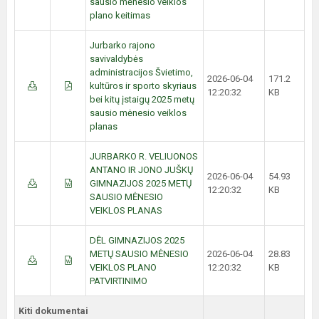
sausio mėnesio veiklos
plano keitimas
Jurbarko rajono
savivaldybės
administracijos Švietimo,
2026-06-04
171.2
kultūros ir sporto skyriaus
12:20:32
KB
bei kitų įstaigų 2025 metų
sausio mėnesio veiklos
planas
JURBARKO R. VELIUONOS
ANTANO IR JONO JUŠKŲ
2026-06-04
54.93
GIMNAZIJOS 2025 METŲ
12:20:32
KB
SAUSIO MĖNESIO
VEIKLOS PLANAS
DĖL GIMNAZIJOS 2025
METŲ SAUSIO MĖNESIO
2026-06-04
28.83
VEIKLOS PLANO
12:20:32
KB
PATVIRTINIMO
Kiti dokumentai