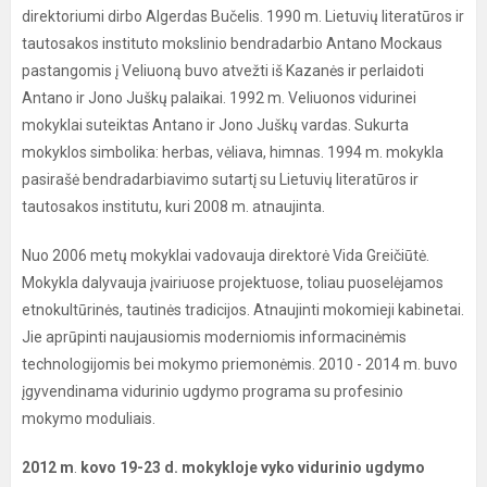
direktoriumi dirbo Algerdas Bučelis. 1990 m. Lietuvių literatūros ir
tautosakos instituto mokslinio bendradarbio Antano Mockaus
pastangomis į Veliuoną buvo atvežti iš Kazanės ir perlaidoti
Antano ir Jono Juškų palaikai. 1992 m. Veliuonos vidurinei
mokyklai suteiktas Antano ir Jono Juškų vardas. Sukurta
mokyklos simbolika: herbas, vėliava, himnas. 1994 m. mokykla
pasirašė bendradarbiavimo sutartį su Lietuvių literatūros ir
tautosakos institutu, kuri 2008 m. atnaujinta.
Nuo 2006 metų mokyklai vadovauja direktorė Vida Greičiūtė.
Mokykla dalyvauja įvairiuose projektuose, toliau puoselėjamos
etnokultūrinės, tautinės tradicijos. Atnaujinti mokomieji kabinetai.
Jie aprūpinti naujausiomis moderniomis informacinėmis
technologijomis bei mokymo priemonėmis. 2010 - 2014 m. buvo
įgyvendinama vidurinio ugdymo programa su profesinio
mokymo moduliais.
2012 m
.
kovo 19-23 d. mokykloje vyko vidurinio ugdymo