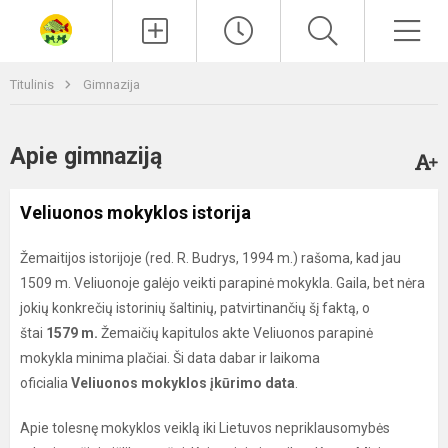
Paieška
Men
Titulinis
Gimnazija
Apie gimnaziją
Veliuonos mokyklos istorija
Žemaitijos istorijoje (red. R. Budrys, 1994 m.) rašoma, kad jau
1509 m. Veliuonoje galėjo veikti parapinė mokykla. Gaila, bet nėra
jokių konkrečių istorinių šaltinių, patvirtinančių šį faktą, o
štai
1579 m
.
Žemaičių kapitulos akte Veliuonos parapinė
mokykla minima plačiai. Ši data dabar ir laikoma
oficialia
Veliuonos mokyklos įkūrimo data
.
Apie tolesnę mokyklos veiklą iki Lietuvos nepriklausomybės