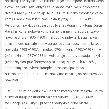
apskrityje). Mokykla buvo įsikūrusi trijose patalpose, iš kurių vieną
skyrė valsčiaus savivaldybė savo name, dvi buvo nuomojamos:
dvare ir bažnyčios špitolėje. Nuo 1931 m. rudens mokykloje veikė
žemės ūkio klasė, kuri turėjo 12 klausytojų. 1933–1934 m.
Veliuonos mokyklos vedėju dirbo Pranas Pupa, mokytojas Jurgis
Pavalkis, kuris mokė vaikus piešimo, dainavimo, suorganizavo
mokinių chorą. 1935–1936 m. m. du komplektai klasių mokėsi
savivaldybės pastate ir du – parapijos patalpose, nepritaikytose
mokyklai. 1936–1937 m. mokosi 295 mokiniai, 1937–1938 m. –
246 mokiniai. 1937–1938 m. Veliuonoje pastatyta nauja mokykla
(už bažnyčios, prie Ramybės piliakalnio). Mokykla buvo šešių
komplektų, tad dviems komplektams patalpos buvo
nuomojamos. 1938–1939 m. mokyklos mokinių sąraše buvo 274
mokiniai.
1940–1941 m. sovietinės okupacijos metais dalis mokytojų buvo
suimti ar turėjo pasitraukti dėl persekiojimų. 1941–1944 m.
Veliuonoje šešių skyrių pradžios mokykloje dirbo Morta