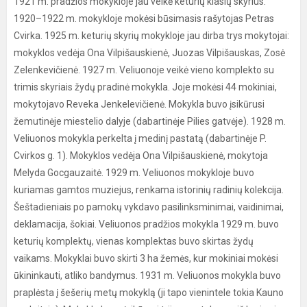
1921 m. pradžios mokykloje jau veikė keturių klasių skyrius.
1920–1922 m. mokykloje mokėsi būsimasis rašytojas Petras
Cvirka. 1925 m. keturių skyrių mokykloje jau dirba trys mokytojai:
mokyklos vedėja Ona Vilpišauskienė, Juozas Vilpišauskas, Zosė
Zelenkevičienė. 1927 m. Veliuonoje veikė vieno komplekto su
trimis skyriais žydų pradinė mokykla. Joje mokėsi 44 mokiniai,
mokytojavo Reveka Jenkelevičienė. Mokykla buvo įsikūrusi
žemutinėje miestelio dalyje (dabartinėje Pilies gatvėje). 1928 m.
Veliuonos mokykla perkelta į medinį pastatą (dabartinėje P.
Cvirkos g. 1). Mokyklos vedėja Ona Vilpišauskienė, mokytoja
Melyda Gocgauzaitė. 1929 m. Veliuonos mokykloje buvo
kuriamas gamtos muziejus, renkama istorinių radinių kolekcija.
Šeštadieniais po pamokų vykdavo pasilinksminimai, vaidinimai,
deklamacija, šokiai. Veliuonos pradžios mokykla 1929 m. buvo
keturių komplektų, vienas komplektas buvo skirtas žydų
vaikams. Mokyklai buvo skirti 3 ha žemės, kur mokiniai mokėsi
ūkininkauti, atliko bandymus. 1931 m. Veliuonos mokykla buvo
praplėsta į šešerių metų mokyklą (ji tapo vienintele tokia Kauno