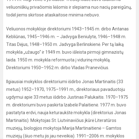
veliuoniškių privačiomis lėšomis ir slepiama nuo nacių pareigūnų,
todėl jiems skirtose ataskaitose minima nebuvo.
Veliuonos mokykloje direktoriumi 1943–1945 m. dirbo Antanas
Kebliūnas, 1945–1946 m. – Jadvyga Beniulytė, 1946–1948 m.
Titas Dėjus, 1948–1950 m. Jadvyga Berlinskienė. Per tą laiką
mokykla „užaugo“ ir 1949 m. buvo išleista pirmoji gimnazistų
laida. 1950 m. mokykla reformuota į vidurinę mokyklą.
Direktoriumi 1950–1952 m. dirbo Vladas Pranevičius.
Ilgiausiai mokyklos direktoriumi išdirbo Jonas Martinaitis (33
metus) 1952–1970, 1975–1991 m., direktoriaus pavaduotoju
ugdymui apie 33 metus išdirbo Justinas Palukaitis. 1970–1975
m. direktoriumi buvo paskirta Izabelė Palaitienė. 1977 m. buvo
pastatyta erdvi, nauja keturaukštė mokykla (direktorius Jonas
Martinaitis). Mokytojas St. Liutvinavičius įkūrė Literatūros
muziejų, biologijos mokytoja Marija Martinaitienė – Gamtos
muziejų (šiuo metu jis jau neveikia). 1991–2006 m. mokyklos