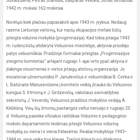
Suvaizdienė, Petras Staniulis, Gasparas Velička, Jonas Gintautas.
1942 m. mokėsi 162 mokiniai.
Norėtųsi kiek plačiau papasakoti apie 1943 m. įvykius. Nedaug
rasime Lietuvoje vietovių, kur nacių okupacijos metais būtų
įsteigta vidurinė mokykla (progimnazija). Kad tokia įstaiga 1943
m. rudenį būtų atidaryta Veliuonos miestelyje, aktyviai prisidėjo
patys veliuoniškiai. Pradžioje formaliai įsteigtas „Progimnazijos
steigimo komitetas“ artėjant rugsėjo 1-ajai virto ypač aktyvia ir
įtakinga visuomenės ir vietos įstaigų atstovų organizacija. Jo
iniciatoriai užnemuniškis P. Janulevičius ir veliuoniškiai B. Cvirka ir
L. Batūraitė-Matusevičienė į komiteto veiklą įtraukė du Veliuonos
kunigus S. Irtmoną ir J. Girdzevičių, valsčiaus savivaldybės
sekretorių J. Veverskį, Veliuonos pradžios mokyklos vedėją A.
Kebliūną. Visų šių žmonių pastangos veltui nenuėjo ir rugsėjo 25
d. Veliuoną pasiekė oficialus raštiškas Vidurinio ir pedagoginio
mokslo departamento leidimas įsteigti Veliuonos vidurinę
mokyklą su viena I ir viena II klasėmis. Realiai mokykloje 1943–
1944 m. visgi veikė trys klasės. Trečioji klasė buvo išlaikoma