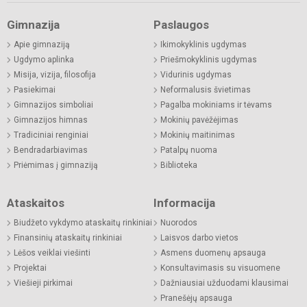
Gimnazija
Paslaugos
Apie gimnaziją
Ikimokyklinis ugdymas
Ugdymo aplinka
Priešmokyklinis ugdymas
Misija, vizija, filosofija
Vidurinis ugdymas
Pasiekimai
Neformalusis švietimas
Gimnazijos simboliai
Pagalba mokiniams ir tėvams
Gimnazijos himnas
Mokinių pavėžėjimas
Tradiciniai renginiai
Mokinių maitinimas
Bendradarbiavimas
Patalpų nuoma
Priėmimas į gimnaziją
Biblioteka
Ataskaitos
Informacija
Biudžeto vykdymo ataskaitų rinkiniai
Nuorodos
Finansinių ataskaitų rinkiniai
Laisvos darbo vietos
Lėšos veiklai viešinti
Asmens duomenų apsauga
Projektai
Konsultavimasis su visuomene
Viešieji pirkimai
Dažniausiai užduodami klausimai
Pranešėjų apsauga