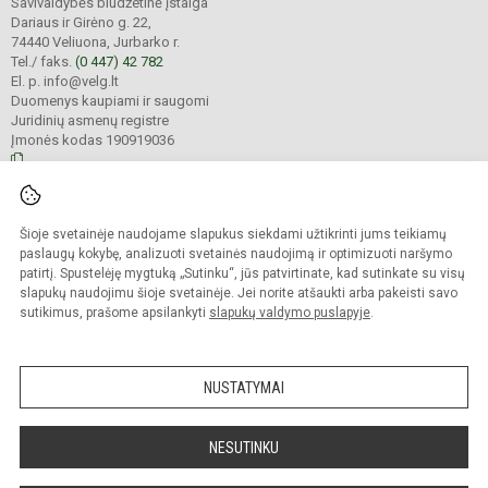
Savivaldybės biudžetinė įstaiga
Dariaus ir Girėno g. 22,
74440 Veliuona, Jurbarko r.
Tel./ faks.
(0 447) 42 782
El. p. info@velg.lt
Duomenys kaupiami ir saugomi
Juridinių asmenų registre
Įmonės kodas 190919036
© 2023. Veliuonos Antano ir Jono Juškų gimnazija. Visos teisės saugomos.
Šioje svetainėje naudojame slapukus siekdami užtikrinti jums teikiamų
Kopijuoti turinį be raštiško gimnazijos administracijos sutikimo griežtai
draudžiama.
paslaugų kokybę, analizuoti svetainės naudojimą ir optimizuoti naršymo
patirtį. Spustelėję mygtuką „Sutinku“, jūs patvirtinate, kad sutinkate su visų
Prieinamumo paraiška
Slapukų valdymas
slapukų naudojimu šioje svetainėje. Jei norite atšaukti arba pakeisti savo
sutikimus, prašome apsilankyti
slapukų valdymo puslapyje
.
Sumanus būdas atnaujinti
mokyklos interneto
svetainę
NUSTATYMAI
NESUTINKU