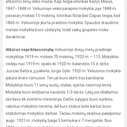
atkūrimo žinių išliko mažai. Kaip teigia istorikas Kazys Misius,
1847–1848 m. Veliuonoje veikė parapinė mokykla, joje 1848 m.
pavasarį mokėsi 15 mokinių. Istorikas Ričardas Čiapas teigia, kad
1860 m. Veliuonoje įkurta pradžios mokykla. Spaudos draudimo
metais mokykla buvo uždaryta, todėl vaikų grupeles mokė
daraktoriai.
Atkūrus nepriklausomybę
Veliuonoje dvejų metų pradinėje
mokykloje 1919 m. mokėsi 70 mokinių, 1920 m. – 115. Mokyklos
vedėju nuo 1919 m. spalio iki 1920 m. balandžio 15 d. dirbo
Juozas Batūra, jį pakeitė Jurgis Gylis. 1920 m. Veliuonos mokykla
įsikūrė dvaro rūmuose. Ten jai buvo skirti trys kambariai.
Mokykloje buvo 11 senų suolų, stalas, spinta, rašomoji lenta.
Mokyklai buvo leidžiama naudotis 1/3 daržo. Lėšų jos išlaikymui
skirdavo tik švietimo ministerija. Darbo sąlygos buvo sunkios,
valsčius mokyklos nerėmė, dėl kuro stokos kelis kartus buvo
stabdomas mokyklos darbas. Tačiau mokinių skaičius palaipsniui
augo. 1921 m. mokyklą baigė 5 berniukai ir 7 mergaitės. Nuo