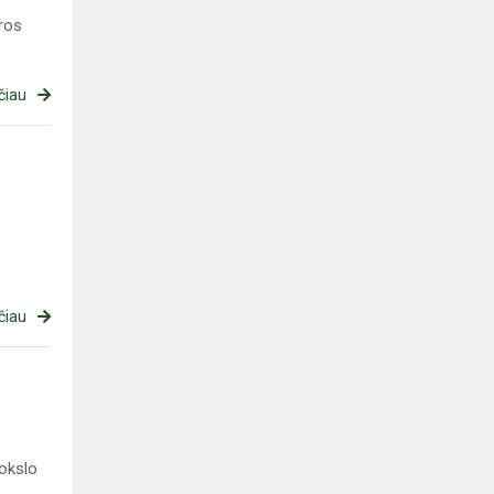
ūros
čiau
čiau
Mokslo