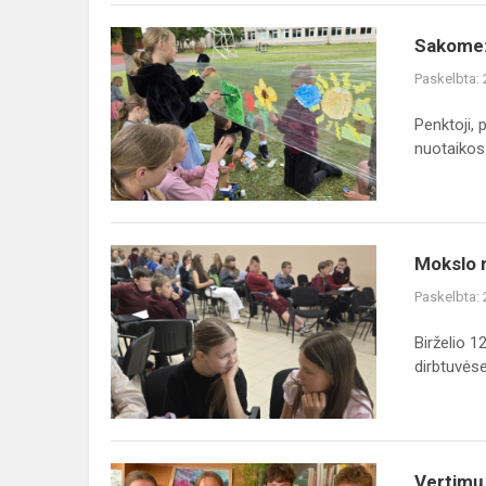
Sakome:
Sakome: 
„Sveika,
Paskelbta:
vasara!“
Penktoji, 
nuotaikos.
Mokslo
Mokslo 
metų
Paskelbta:
pabaigos
šventė
Birželio 1
Veliuonos
dirbtuvėse.
Antano
ir
Jono
Juškų...
Vertimų
Vertimų 