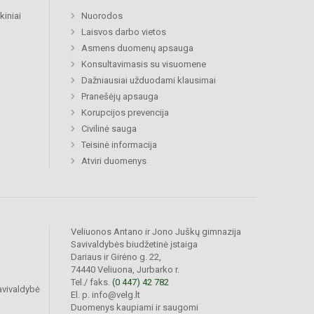
kiniai
Nuorodos
Laisvos darbo vietos
Asmens duomenų apsauga
Konsultavimasis su visuomene
Dažniausiai užduodami klausimai
Pranešėjų apsauga
Korupcijos prevencija
Civilinė sauga
Teisinė informacija
Atviri duomenys
Veliuonos Antano ir Jono Juškų gimnazija
Savivaldybės biudžetinė įstaiga
Dariaus ir Girėno g. 22,
74440 Veliuona, Jurbarko r.
Tel./ faks.
(0 447) 42 782
avivaldybė
El. p. info@velg.lt
Duomenys kaupiami ir saugomi