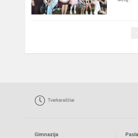
šventė
Tvarkaraščiai
Gimnazija
Pasl