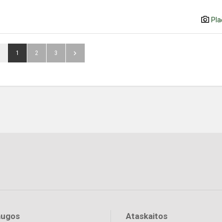
Pla
1
2
3
augos
Ataskaitos