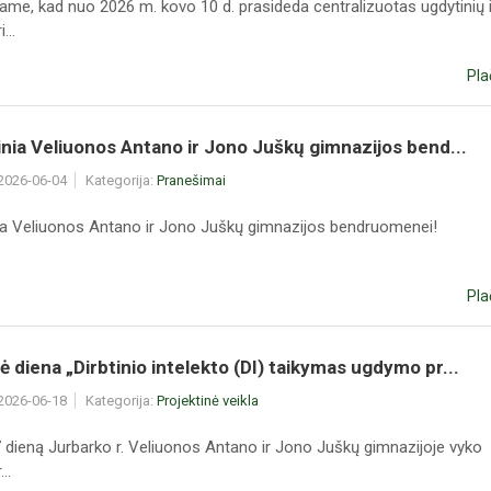
ame, kad nuo 2026 m. kovo 10 d. prasideda centralizuotas ugdytinių i
...
Pla
inia Veliuonos Antano ir Jono Juškų gimnazijos bend...
 2026-06-04
Kategorija:
Pranešimai
nia Veliuonos Antano ir Jono Juškų gimnazijos bendruomenei!
Pla
 diena „Dirbtinio intelekto (DI) taikymas ugdymo pr...
 2026-06-18
Kategorija:
Projektinė veikla
7 dieną Jurbarko r. Veliuonos Antano ir Jono Juškų gimnazijoje vyko
..