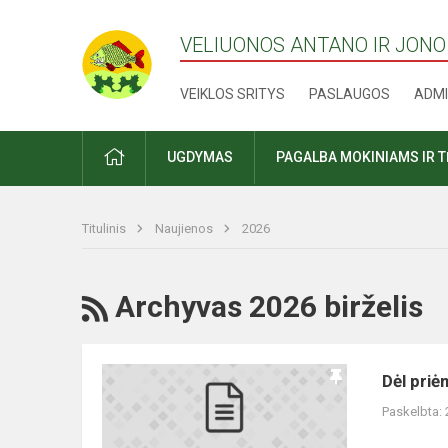
VELIUONOS ANTANO IR JONO
VEIKLOS SRITYS
PASLAUGOS
ADMI
PRADŽIA
UGDYMAS
PAGALBA MOKINIAMS IR 
Titulinis
Naujienos
2026
RSS
Archyvas 2026 birželis
Dėl
Dėl pri
priėmimo
Paskelbta: