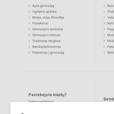
Apie gimnaziją
Ikim
Ugdymo aplinka
Prie
Misija, vizija, filosofija
Vidu
Pasiekimai
Nefo
Gimnazijos simboliai
Paga
Gimnazijos himnas
Moki
Tradiciniai renginiai
Moki
Bendradarbiavimas
Pat
Priėmimas į gimnaziją
Bibl
Pastebėjote klaidų?
Bend
Turite pasiūlymų?
RAŠYKITE