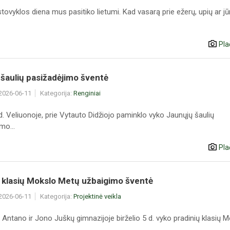
 stovyklos diena mus pasitiko lietumi. Kad vasarą prie ežerų, upių ar j
Pla
šaulių pasižadėjimo šventė
 2026-06-11
Kategorija:
Renginiai
 d. Veliuonoje, prie Vytauto Didžiojo paminklo vyko Jaunųjų šaulių
mo...
Pla
ų klasių Mokslo Metų užbaigimo šventė
 2026-06-11
Kategorija:
Projektinė veikla
Antano ir Jono Juškų gimnazijoje birželio 5 d. vyko pradinių klasių 