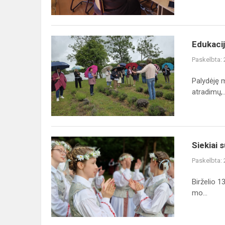
taikymas
ugdymo
pr...
Edukacija
Edukacij
„Levandų
Paskelbta:
aromatų
ir
Palydėję m
skonių
atradimų,..
pažinimas“
Siekiai
Siekiai s
suartina,
Paskelbta:
o
daina
Birželio 1
vienija!
mo...