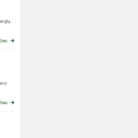
nglų...
čiau
vavo
čiau