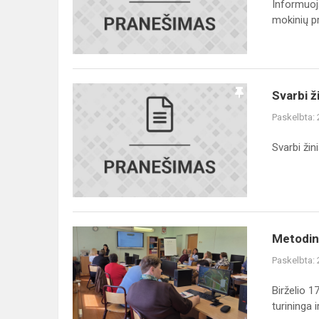
Informuoj
mokinių pri
Svarbi
Svarbi ž
žinia
Paskelbta:
Veliuonos
Antano
Svarbi ži
ir
Jono
Juškų
gimnazijos
bend...
Metodinė
Metodinė
diena
Paskelbta:
„Dirbtinio
intelekto
Birželio 1
(DI)
turininga ir.