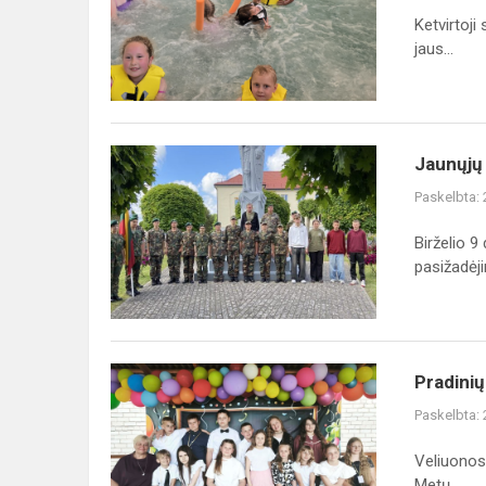
–
Ketvirtoji
lietingoji,
jaus...
bet
kupina
įspūdži...
Jaunųjų
Jaunųjų 
šaulių
Paskelbta:
pasižadėjimo
šventė
Birželio 9
pasižadėji
Pradinių
Pradini
klasių
Paskelbta:
Mokslo
Metų
Veliuonos 
užbaigimo
Metų...