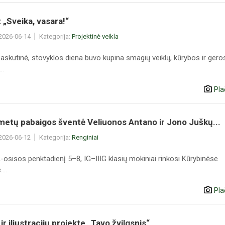
„Sveika, vasara!“
 2026-06-14
Kategorija:
Projektinė veikla
paskutinė, stovyklos diena buvo kupina smagių veiklų, kūrybos ir gero
..
Pla
metų pabaigos šventė Veliuonos Antano ir Jono Juškų...
 2026-06-12
Kategorija:
Renginiai
2-osisos penktadienį 5–8, IG–IIIG klasių mokiniai rinkosi Kūrybinėse
...
Pla
ir iliustracijų projekte „Tavo žvilgsnis“