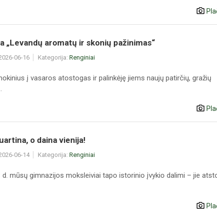
Pla
a „Levandų aromatų ir skonių pažinimas“
 2026-06-16
Kategorija:
Renginiai
okinius į vasaros atostogas ir palinkėję jiems naujų patirčių, gražių
.
Pla
uartina, o daina vienija!
 2026-06-14
Kategorija:
Renginiai
3 d. mūsų gimnazijos moksleiviai tapo istorinio įvykio dalimi – jie ats
Pla