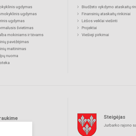
okyklinis ugdymas
Biudžeto vykdymo ataskaitų rin
šmokyklinis ugdymas
Finansinių ataskaitų rinkiniai
rinis ugdymas
Lėšos veiklai viešinti
rmalusis švietimas
Projektai
lba mokiniams ir tėvams
Viešieji pirkimai
nių pavėžėjimas
nių maitinimas
alpų nuoma
ioteka
Steigėjas
raukime
Jurbarko rajono s