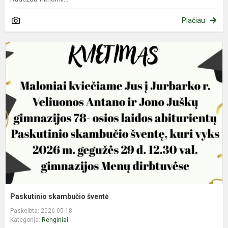
Plačiau
P
s
š
Paskutinio skambučio šventė
Paskelbta: 2026-05-18
Kategorija:
Renginiai