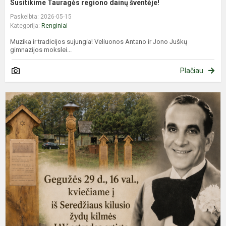
Susitikime Tauragės regiono dainų šventėje!
Paskelbta: 2026-05-15
Kategorija:
Renginiai
Muzika ir tradicijos sujungia! Veliuonos Antano ir Jono Juškų
gimnazijos mokslei...
Plačiau
A
J
1
ų
g
m
p