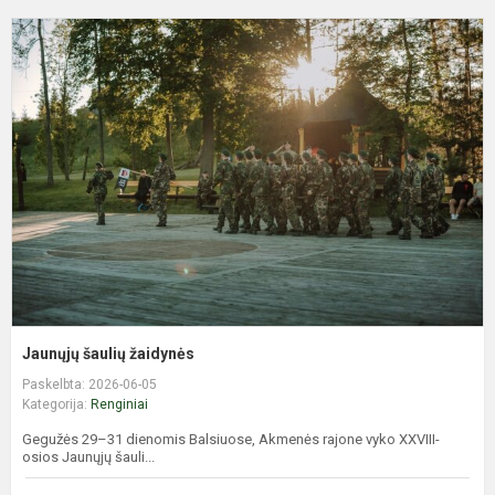
J
š
ž
Jaunųjų šaulių žaidynės
Paskelbta: 2026-06-05
Kategorija:
Renginiai
Gegužės 29–31 dienomis Balsiuose, Akmenės rajone vyko XXVIII-
osios Jaunųjų šauli...