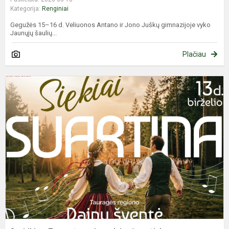
Kategorija:
Renginiai
Gegužės 15–16 d. Veliuonos Antano ir Jono Juškų gimnazijoje vyko
Jaunųjų šaulių...
Plačiau
S
T
r
d
š