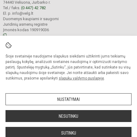
74440 Veliuona, Jurbarko r.
Tel./ faks.
(0 447) 42 782
El. p. info@velg.lt
Duomenys kaupiami ir saugomi
Juridinių asmenų registre
Įmonės kodas 190919036
© 2023. Veliuonos Antano ir Jono Juškų gimnazija. Visos teisės saugomos.
Šioje svetainėje naudojame slapukus siekdami užtikrinti jums teikiamų
Kopijuoti turinį be raštiško gimnazijos administracijos sutikimo griežtai
draudžiama.
paslaugų kokybę, analizuoti svetainės naudojimą ir optimizuoti naršymo
patirtį. Spustelėję mygtuką „Sutinku“, jūs patvirtinate, kad sutinkate su visų
Prieinamumo paraiška
Slapukų valdymas
slapukų naudojimu šioje svetainėje. Jei norite atšaukti arba pakeisti savo
sutikimus, prašome apsilankyti
slapukų valdymo puslapyje
.
Sumanus būdas atnaujinti
mokyklos interneto
svetainę
NUSTATYMAI
NESUTINKU
SUTINKU