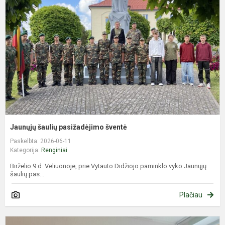
p
š
Jaunųjų šaulių pasižadėjimo šventė
Paskelbta: 2026-06-11
Kategorija:
Renginiai
Birželio 9 d. Veliuonoje, prie Vytauto Didžiojo paminklo vyko Jaunųjų
šaulių pas...
Plačiau
L