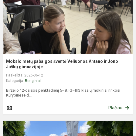
V
A
ir
J
J
Mokslo metų pabaigos šventė Veliuonos Antano ir Jono
Juškų gimnazijoje
Paskelbta: 2026-06-12
Kategorija:
Renginiai
Birželio 12-osisos penktadienį 5–8, IG–IIIG klasių mokiniai rinkosi
Kūrybinėse d...
Plačiau
J
š