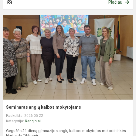
Plačiau
S
a
k
m
Seminaras anglų kalbos mokytojams
Paskelbta: 2026-05-22
Kategorija:
Renginiai
Gegužės 21 dieną gimnazijos anglų kalbos mokytojos metodininkės
Nadezda Tikhomir...