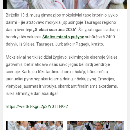
Birželio 13 d. mūsų gimnazijos moksleiviai tapo istorinio įvykio
dalimi – jie atstovavo mokyklai įspūdingoje Tauragės regiono
dainų šventėje
„Siekiai suartina 2026“
! Šis ypatingas tradicijų ir
bendrystės vakaras
Šilalės miesto pušyne
subūrė virš 2400
dalyvių iš Šilalės, Tauragės, Jurbarko ir Pagėgių krašto.
Moksleiviai ne tik išdidžiai žygiavo iškilmingoje eisenoje Šilalės
gatvėmis, bet ir atidavė visas savo jėgas bei širdį bendroje
scenoje. Kartu su tūkstantiniu choru ir šokėjų būriu mūsų
jaunuoliai pynė nepakartojamą dainų ir šokių pynę. Emocijos,
vienybės jausmas ir virpulys, skambant finaliniams akordams,
išliks atmintyje dar labai ilgai!
https://we.tl/t-KgrL2p3Yr0TTFKF2