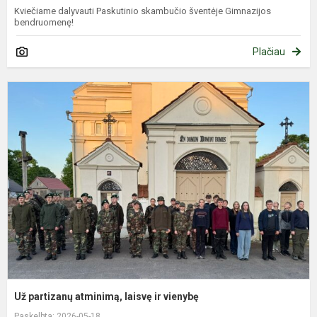
Kviečiame dalyvauti Paskutinio skambučio šventėje Gimnazijos
bendruomenę!
Plačiau
U
p
a
l
ir
v
Už partizanų atminimą, laisvę ir vienybę
Paskelbta: 2026-05-18