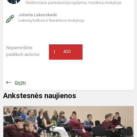
Direktoriaus pavaduotoja ugdymui, muzikos mokytoja
Jolanta Lukenskaitė
Lietuvių kalbos ir literatūros mokytoja
Nepamirškite
1
AČIŪ
padėkoti autoriui
Grįžti
Ankstesnės naujienos
M
m
p
š