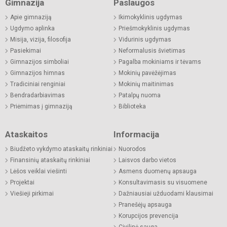
Gimnazija
Paslaugos
Apie gimnaziją
Ikimokyklinis ugdymas
Ugdymo aplinka
Priešmokyklinis ugdymas
Misija, vizija, filosofija
Vidurinis ugdymas
Pasiekimai
Neformalusis švietimas
Gimnazijos simboliai
Pagalba mokiniams ir tėvams
Gimnazijos himnas
Mokinių pavėžėjimas
Tradiciniai renginiai
Mokinių maitinimas
Bendradarbiavimas
Patalpų nuoma
Priėmimas į gimnaziją
Biblioteka
Ataskaitos
Informacija
Biudžeto vykdymo ataskaitų rinkiniai
Nuorodos
Finansinių ataskaitų rinkiniai
Laisvos darbo vietos
Lėšos veiklai viešinti
Asmens duomenų apsauga
Projektai
Konsultavimasis su visuomene
Viešieji pirkimai
Dažniausiai užduodami klausimai
Pranešėjų apsauga
Korupcijos prevencija
Civilinė sauga