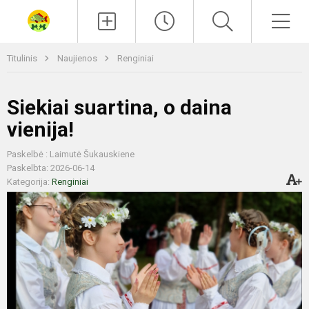
Paieška
Men
Titulinis
Naujienos
Renginiai
Siekiai suartina, o daina
vienija!
Paskelbė : Laimutė Šukauskiene
Paskelbta: 2026-06-14
Kategorija:
Renginiai