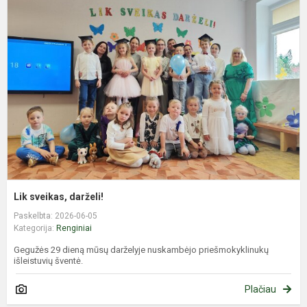
s
d
Lik sveikas, darželi!
Paskelbta: 2026-06-05
Kategorija:
Renginiai
Gegužės 29 dieną mūsų darželyje nuskambėjo priešmokyklinukų
išleistuvių šventė.
Plačiau