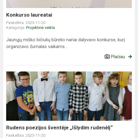
Konkurso laureatai
Paskelbta: 2023-11-20
Kategorija:
Projektinė veikla
Jaunųjų miško bičiulių būrelio nariai dalyvavo konkurse, kurį
organizavo žurnalas vaikams...
Plačiau
Rudens
poezijos
šventėje
„Išlydim
rudenėlį“
Rudens poezijos šventėje „Išlydim rudenėlį“
Paskelbta: 2023-11-20