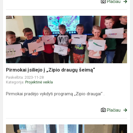
Plačiau
Pirmokai
įsiliejo
į
„Zipio
draugų
šeimą“
Pirmokai įsiliejo į „Zipio draugų šeimą“
Paskelbta: 2023-11-28
Kategorija:
Projektinė veikla
Pirmokai pradėjo vykdyti programą „Zipio draugai“ .
Plačiau
Interaktyvi