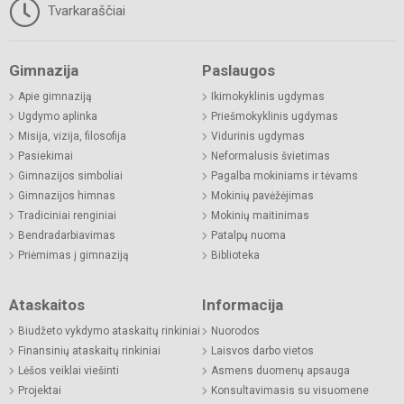
Tvarkaraščiai
Gimnazija
Paslaugos
Apie gimnaziją
Ikimokyklinis ugdymas
Ugdymo aplinka
Priešmokyklinis ugdymas
Misija, vizija, filosofija
Vidurinis ugdymas
Pasiekimai
Neformalusis švietimas
Gimnazijos simboliai
Pagalba mokiniams ir tėvams
Gimnazijos himnas
Mokinių pavėžėjimas
Tradiciniai renginiai
Mokinių maitinimas
Bendradarbiavimas
Patalpų nuoma
Priėmimas į gimnaziją
Biblioteka
Ataskaitos
Informacija
Biudžeto vykdymo ataskaitų rinkiniai
Nuorodos
Finansinių ataskaitų rinkiniai
Laisvos darbo vietos
Lėšos veiklai viešinti
Asmens duomenų apsauga
Projektai
Konsultavimasis su visuomene