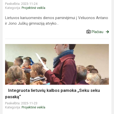
Paskelbta: 2023-11-24
Kategorija:
Projektinė veikla
Lietuvos kariuomenės dienos paminėjimui į Veliuonos Antano
ir Jono Juškų gimnaziją atvyko...
Plačiau
Integruota
lietuvių
kalbos
pamoka
„Seku
seku
pasaką“
Integruota lietuvių kalbos pamoka „Seku seku
pasaką“
Paskelbta: 2023-11-23
Kategorija:
Projektinė veikla