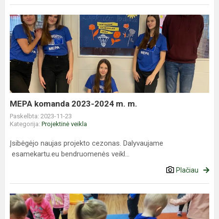
MEPA
komanda
2023-
2024
m.
m.
MEPA komanda 2023-2024 m. m.
Paskelbta: 2023-11-23
Kategorija:
Projektinė veikla
Įsibėgėjo naujas projekto cezonas. Dalyvaujame
esamekartu.eu bendruomenės veikl...
Plačiau
Muzikinė
pramoga