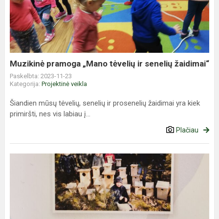
„Mano
tėvelių
ir
senelių
žaidimai“
Muzikinė pramoga „Mano tėvelių ir senelių žaidimai“
Paskelbta: 2023-11-23
Kategorija:
Projektinė veikla
Šiandien mūsų tėvelių, senelių ir prosenelių žaidimai yra kiek
primiršti, nes vis labiau į...
Plačiau
Konkurso
laureatai