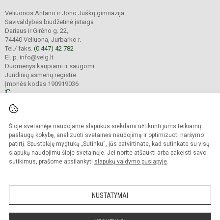
Veliuonos Antano ir Jono Juškų gimnazija
Savivaldybės biudžetinė įstaiga
Dariaus ir Girėno g. 22,
74440 Veliuona, Jurbarko r.
Tel./ faks.
(0 447) 42 782
El. p. info@velg.lt
Duomenys kaupiami ir saugomi
Juridinių asmenų registre
Įmonės kodas 190919036
© 2023. Veliuonos Antano ir Jono Juškų gimnazija. Visos teisės saugomos.
Šioje svetainėje naudojame slapukus siekdami užtikrinti jums teikiamų
Kopijuoti turinį be raštiško gimnazijos administracijos sutikimo griežtai
draudžiama.
paslaugų kokybę, analizuoti svetainės naudojimą ir optimizuoti naršymo
patirtį. Spustelėję mygtuką „Sutinku“, jūs patvirtinate, kad sutinkate su visų
Prieinamumo paraiška
Slapukų valdymas
slapukų naudojimu šioje svetainėje. Jei norite atšaukti arba pakeisti savo
sutikimus, prašome apsilankyti
slapukų valdymo puslapyje
.
Sumanus būdas atnaujinti
mokyklos interneto
svetainę
NUSTATYMAI