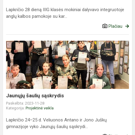
Lapkričio 28 dieną IIIG klasės mokiniai dalyvavo integruotoje
anglų kalbos pamokoje su kar...
Plačiau
Jaunųjų
šaulių
sąskrydis
Jaunųjų šaulių sąskrydis
Paskelbta: 2023-11-28
Kategorija:
Projektinė veikla
Lapkričio 24–25 d. Veliuonos Antano ir Jono Juškų
gimnazijoje vyko Jaunųjų šaulių sąskrydi...