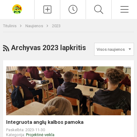
Paieška
Men
Titulinis
Naujienos
2023
RSS
Archyvas 2023 lapkritis
Integruota
anglų
kalbos
pamoka
Integruota anglų kalbos pamoka
Paskelbta: 2023-11-30
Kategorija:
Projektinė veikla