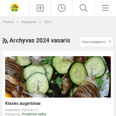
Paieška
Men
Titulinis
Naujienos
2024
RSS
Archyvas 2024 vasaris
Klasės
augintiniai
Klasės augintiniai
Paskelbta: 2024-02-27
Kategorija:
Projektinė veikla