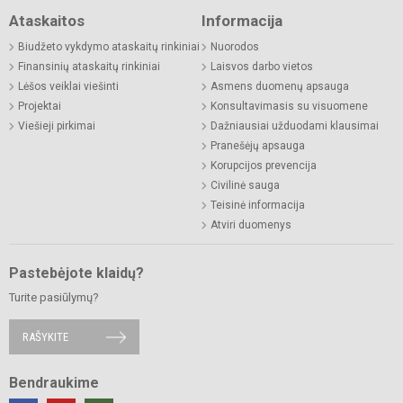
Ataskaitos
Informacija
Biudžeto vykdymo ataskaitų rinkiniai
Nuorodos
Finansinių ataskaitų rinkiniai
Laisvos darbo vietos
Lėšos veiklai viešinti
Asmens duomenų apsauga
Projektai
Konsultavimasis su visuomene
Viešieji pirkimai
Dažniausiai užduodami klausimai
Pranešėjų apsauga
Korupcijos prevencija
Civilinė sauga
Teisinė informacija
Atviri duomenys
Pastebėjote klaidų?
Turite pasiūlymų?
RAŠYKITE
Bendraukime