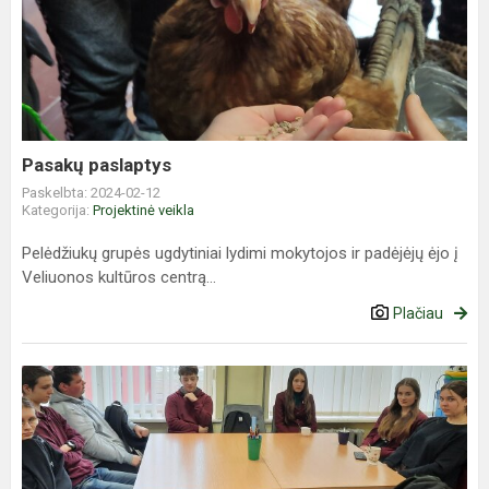
paslaptys
Pasakų paslaptys
Paskelbta: 2024-02-12
Kategorija:
Projektinė veikla
Pelėdžiukų grupės ugdytiniai lydimi mokytojos ir padėjėjų ėjo į
Veliuonos kultūros centrą...
Plačiau
Prekyba
žmonėmis.
Ką
reikia
žinoti?