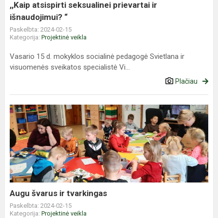
,,Kaip atsispirti seksualinei prievartai ir
išnaudojimui? “
Paskelbta: 2024-02-15
Kategorija:
Projektinė veikla
Vasario 15 d. mokyklos socialinė pedagogė Svietlana ir
visuomenės sveikatos specialistė Vi...
Plačiau
Augu
švarus
ir
tvarkingas
Augu švarus ir tvarkingas
Paskelbta: 2024-02-15
Kategorija:
Projektinė veikla