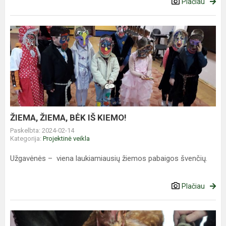
Plačiau
ŽIEMA,
ŽIEMA,
BĖK
IŠ
KIEMO!
ŽIEMA, ŽIEMA, BĖK IŠ KIEMO!
Paskelbta: 2024-02-14
Kategorija:
Projektinė veikla
Užgavėnės – viena laukiamiausių žiemos pabaigos švenčių.
Plačiau
Pasakų