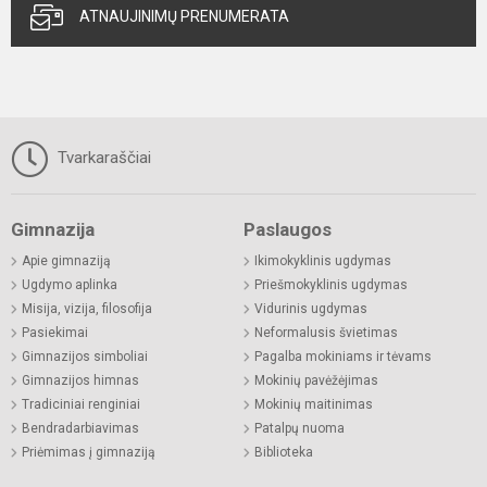
ATNAUJINIMŲ PRENUMERATA
Tvarkaraščiai
Gimnazija
Paslaugos
Apie gimnaziją
Ikimokyklinis ugdymas
Ugdymo aplinka
Priešmokyklinis ugdymas
Misija, vizija, filosofija
Vidurinis ugdymas
Pasiekimai
Neformalusis švietimas
Gimnazijos simboliai
Pagalba mokiniams ir tėvams
Gimnazijos himnas
Mokinių pavėžėjimas
Tradiciniai renginiai
Mokinių maitinimas
Bendradarbiavimas
Patalpų nuoma
Priėmimas į gimnaziją
Biblioteka