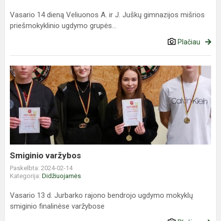
Vasario 14 dieną Veliuonos A. ir J. Juškų gimnazijos mišrios
priešmokyklinio ugdymo grupės...
Plačiau
Smiginio
varžybos
Smiginio varžybos
Paskelbta: 2024-02-14
Kategorija:
Didžiuojamės
Vasario 13 d. Jurbarko rajono bendrojo ugdymo mokyklų
smiginio finalinėse varžybose