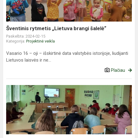
šalelė“
Šventinis rytmetis „Lietuva brangi šalelė“
Paskelbta: 2024-02-15
Kategorija:
Projektinė veikla
Vasario 16 – oji – išskirtinė data valstybės istorijoje, liudijanti
Lietuvos laisvės ir ne...
Plačiau
,,Kaip
atsispirti
seksualinei
prievartai
ir
išnaudojimui?
“