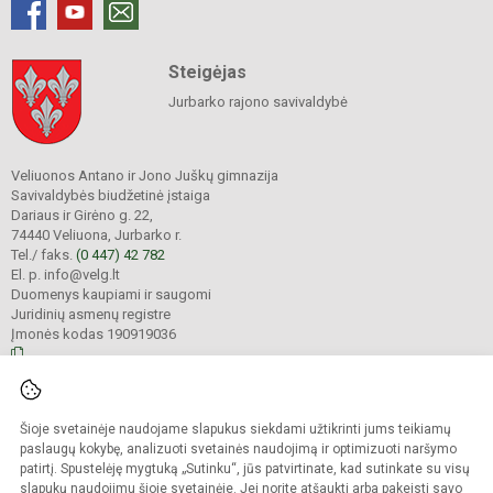
Steigėjas
Jurbarko rajono savivaldybė
Veliuonos Antano ir Jono Juškų gimnazija
Savivaldybės biudžetinė įstaiga
Dariaus ir Girėno g. 22,
74440 Veliuona, Jurbarko r.
Tel./ faks.
(0 447) 42 782
El. p. info@velg.lt
Duomenys kaupiami ir saugomi
Juridinių asmenų registre
Įmonės kodas 190919036
© 2023. Veliuonos Antano ir Jono Juškų gimnazija. Visos teisės saugomos.
Šioje svetainėje naudojame slapukus siekdami užtikrinti jums teikiamų
Kopijuoti turinį be raštiško gimnazijos administracijos sutikimo griežtai
draudžiama.
paslaugų kokybę, analizuoti svetainės naudojimą ir optimizuoti naršymo
patirtį. Spustelėję mygtuką „Sutinku“, jūs patvirtinate, kad sutinkate su visų
Prieinamumo paraiška
Slapukų valdymas
slapukų naudojimu šioje svetainėje. Jei norite atšaukti arba pakeisti savo