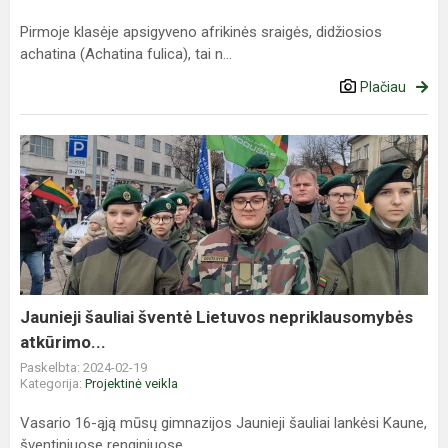
Pirmoje klasėje apsigyveno afrikinės sraigės, didžiosios
achatina (Achatina fulica), tai n...
Plačiau
Jaunieji
šauliai
šventė
Lietuvos
nepriklausomybės
atkūrimo...
Jaunieji šauliai šventė Lietuvos nepriklausomybės
atkūrimo...
Paskelbta: 2024-02-19
Kategorija:
Projektinė veikla
Vasario 16-ąją mūsų gimnazijos Jaunieji šauliai lankėsi Kaune,
šventiniuose renginiuose.