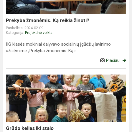
Prekyba žmonėmis. Ką reikia žinoti?
Paskelbta: 2024-02-09
Kategorija:
Projektinė veikla
IIG klasės mokiniai dalyvavo socialinių įgūdžių lavinimo
užsiėmime „Prekyba žmonėmis. Ką r...
Plačiau
Grūdo
kelias
iki
stalo
Grūdo kelias iki stalo