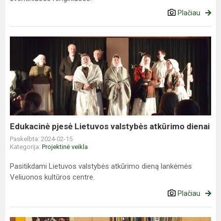
Plačiau
Edukacinė
pjesė
Lietuvos
valstybės
atkūrimo
dienai
Edukacinė pjesė Lietuvos valstybės atkūrimo dienai
Paskelbta: 2024-02-15
Kategorija:
Projektinė veikla
Pasitikdami Lietuvos valstybės atkūrimo dieną lankėmės
Veliuonos kultūros centre.
Plačiau