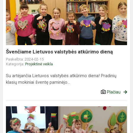
Švenčiame
Lietuvos
valstybės
atkūrimo
dieną
Švenčiame Lietuvos valstybės atkūrimo dieną
Paskelbta: 2024-02-15
Kategorija:
Projektinė veikla
Su artėjančia Lietuvos valstybės atkūrimo diena! Pradinių
klasių mokiniai šventę paminėjo...
Plačiau
Šventinis
rytmetis
„Lietuva
brangi