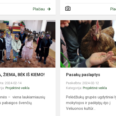
Plačiau
Pla
ŽIEMA,
ŽIEMA,
BĖK
IŠ
KIEMO!
, ŽIEMA, BĖK IŠ KIEMO!
Pasakų paslaptys
ta: 2024-02-14
Paskelbta: 2024-02-12
ija:
Projektinė veikla
Kategorija:
Projektinė veikla
nės – viena laukiamiausių
Pelėdžiukų grupės ugdytiniai l
 pabaigos švenčių.
mokytojos ir padėjėjų ėjo į
Veliuonos kultūr...