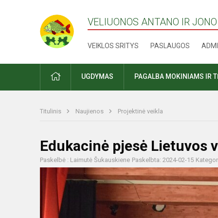
VELIUONOS ANTANO IR JONO
VEIKLOS SRITYS
PASLAUGOS
ADMI
PRADŽIA
UGDYMAS
PAGALBA MOKINIAMS IR 
Titulinis
Naujienos
Projektinė veikla
Edukacinė pjesė Lietuvos v
Paskelbė : Laimutė Šukauskiene
Paskelbta: 2024-02-15
Kategor