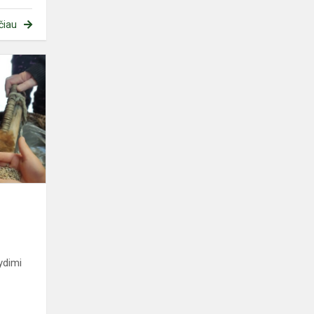
čiau
Pasakų
paslaptys
ydimi