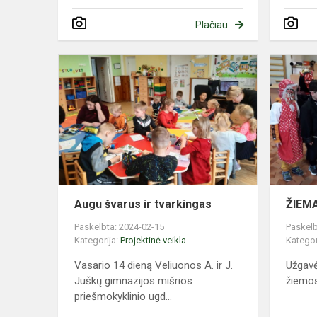
Plačiau
Augu
švarus
ir
tvarkingas
Augu švarus ir tvarkingas
ŽIEMA
Paskelbta: 2024-02-15
Paskelb
Kategorija:
Projektinė veikla
Kategor
Vasario 14 dieną Veliuonos A. ir J.
Užgavė
Juškų gimnazijos mišrios
žiemos
priešmokyklinio ugd...