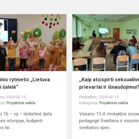
Šventinis
rytmetis
„Lietuva
brangi
šalelė“
inis rytmetis „Lietuva
,,Kaip atsispirti seksualin
i šalelė“
prievartai ir išnaudojimui?
ta: 2024-02-15
Paskelbta: 2024-02-15
ija:
Projektinė veikla
Kategorija:
Projektinė veikla
 16 – oji – išskirtinė data
Vasario 15 d. mokyklos socia
ės istorijoje, liudijanti
pedagogė Svietlana ir visuo
s lai...
sveikatos spec...