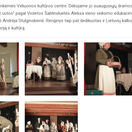
lankėmės Veliuonos kultūros centre. Dėkojame jo suaugusiųjų dramo
nt uolos” pagal Violetos Šablinskaitės Aleksa vieno veiksmo edukacin
 Andrėja Stulginskienė. Renginys taip pat dedikuotas ir Lietuvių kalb
iją ir kultūrą.