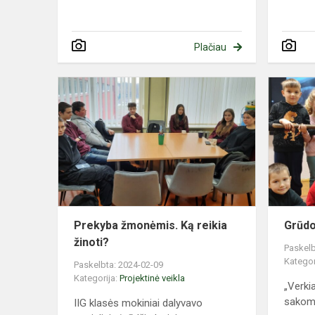
Plačiau
Prekyba
žmonėmis.
Ką
reikia
žinoti?
Prekyba žmonėmis. Ką reikia
Grūdo 
žinoti?
Paskelb
Kategor
Paskelbta: 2024-02-09
Kategorija:
Projektinė veikla
„Verki
sakoma 
IIG klasės mokiniai dalyvavo