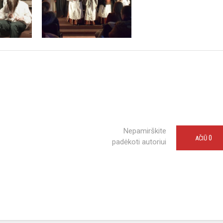
Nepamirškite
0
AČIŪ
padėkoti autoriui