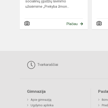
socialinių įgūdžių lavinimo
užsiėmime „Prekyba žmon...
Plačiau
Tvarkaraščiai
Gimnazija
Pasl
Apie gimnaziją
Ikim
Ugdymo aplinka
Prie