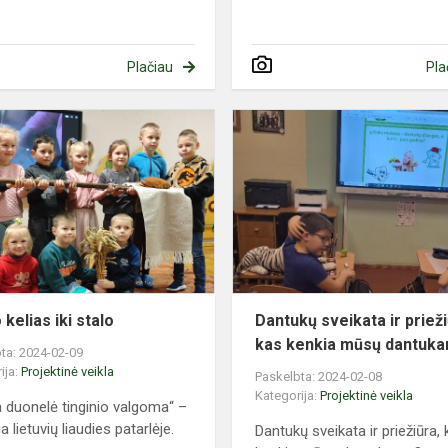
Plačiau
Pla
Grūdo
kelias
iki
stalo
kelias iki stalo
Dantukų sveikata ir prieži
kas kenkia mūsų dantuk
ta: 2024-02-09
ija:
Projektinė veikla
Paskelbta: 2024-02-08
Kategorija:
Projektinė veikla
a duonelė tinginio valgoma“ –
lietuvių liaudies patarlėje.
Dantukų sveikata ir priežiūra,