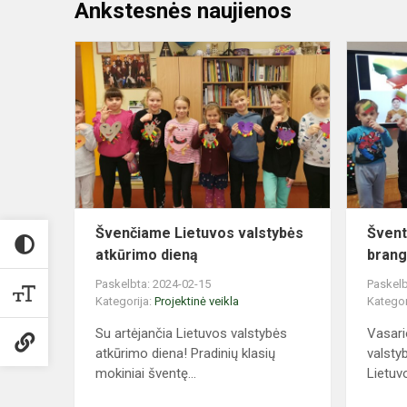
Ankstesnės naujienos
Švenčiame
Lietuvos
valstybės
atkūrimo
dieną
Švenčiame Lietuvos valstybės
Švent
atkūrimo dieną
brang
Paskelbta: 2024-02-15
Paskelb
Kategorija:
Projektinė veikla
Kategor
Su artėjančia Lietuvos valstybės
Vasario
atkūrimo diena! Pradinių klasių
valstyb
mokiniai šventę...
Lietuvo