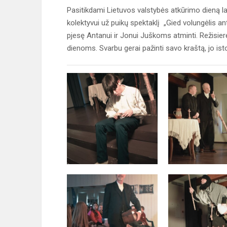
Pasitikdami Lietuvos valstybės atkūrimo dieną 
kolektyvui už puikų spektaklį „Gied volungėlis a
pjesę Antanui ir Jonui Juškoms atminti. Režisierė
dienoms. Svarbu gerai pažinti savo kraštą, jo istor