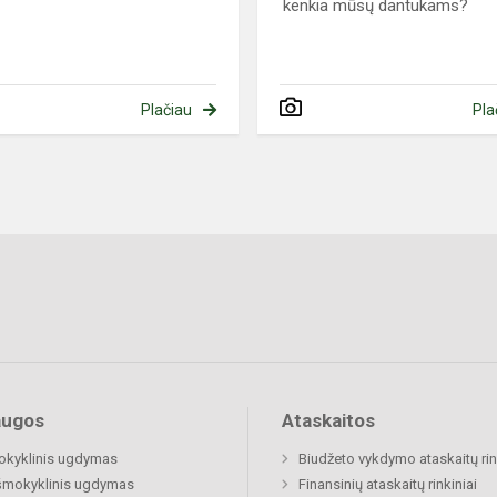
kenkia mūsų dantukams?
Plačiau
Pla
augos
Ataskaitos
okyklinis ugdymas
Biudžeto vykdymo ataskaitų rin
šmokyklinis ugdymas
Finansinių ataskaitų rinkiniai