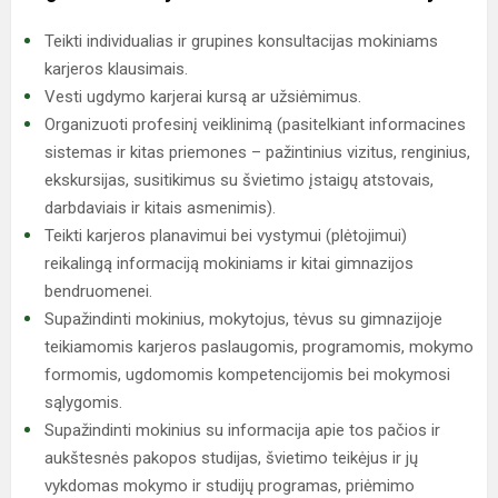
Teikti individualias ir grupines konsultacijas mokiniams
karjeros klausimais.
Vesti ugdymo karjerai kursą ar užsiėmimus.
Organizuoti profesinį veiklinimą (pasitelkiant informacines
sistemas ir kitas priemones – pažintinius vizitus, renginius,
ekskursijas, susitikimus su švietimo įstaigų atstovais,
darbdaviais ir kitais asmenimis).
Teikti karjeros planavimui bei vystymui (plėtojimui)
reikalingą informaciją mokiniams ir kitai gimnazijos
bendruomenei.
Supažindinti mokinius, mokytojus, tėvus su gimnazijoje
teikiamomis karjeros paslaugomis, programomis, mokymo
formomis, ugdomomis kompetencijomis bei mokymosi
sąlygomis.
Supažindinti mokinius su informacija apie tos pačios ir
aukštesnės pakopos studijas, švietimo teikėjus ir jų
vykdomas mokymo ir studijų programas, priėmimo