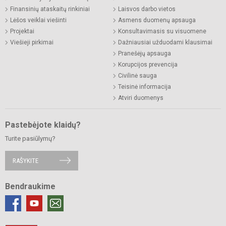
Finansinių ataskaitų rinkiniai
Laisvos darbo vietos
Lėšos veiklai viešinti
Asmens duomenų apsauga
Projektai
Konsultavimasis su visuomene
Viešieji pirkimai
Dažniausiai užduodami klausimai
Pranešėjų apsauga
Korupcijos prevencija
Civilinė sauga
Teisinė informacija
Atviri duomenys
Pastebėjote klaidų?
Turite pasiūlymų?
RAŠYKITE
Bendraukime