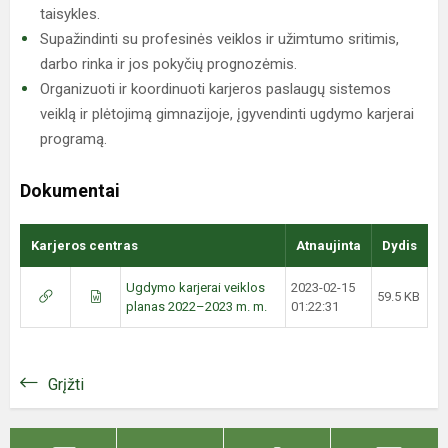
taisykles.
Supažindinti su profesinės veiklos ir užimtumo sritimis,
darbo rinka ir jos pokyčių prognozėmis.
Organizuoti ir koordinuoti karjeros paslaugų sistemos
veiklą ir plėtojimą gimnazijoje, įgyvendinti ugdymo karjerai
programą.
Dokumentai
Karjeros centras
Atnaujinta
Dydis
Ugdymo karjerai veiklos
2023-02-15
59.5 KB
planas 2022–2023 m. m.
01:22:31
Grįžti