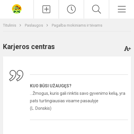
Paieška
Men
Titulinis
Paslaugos
Pagalba mokiniams ir tėvams
Karjeros centras
KUO BŪSI UŽAUGĘS?
...Žmogus, kuris gali rinktis savo gyvenimo kelią, yra
pats turtingiausias visame pasaulyje
(L. Donskis)