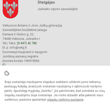
Steigėjas
Jurbarko rajono savivaldybė
Veliuonos Antano ir Jono Juškų gimnazija
Savivaldybės biudžetinė įstaiga
Dariaus ir Girėno g. 22,
74440 Veliuona, Jurbarko r.
Tel./ faks.
(0 447) 42 782
El. p. info@velg.lt
Duomenys kaupiami ir saugomi
Juridinių asmenų registre
Įmonės kodas 190919036
© 2023. Veliuonos Antano ir Jono Juškų gimnazija. Visos teisės saugomos.
Šioje svetainėje naudojame slapukus siekdami užtikrinti jums teikiamų
Kopijuoti turinį be raštiško gimnazijos administracijos sutikimo griežtai
draudžiama.
paslaugų kokybę, analizuoti svetainės naudojimą ir optimizuoti naršymo
patirtį. Spustelėję mygtuką „Sutinku“, jūs patvirtinate, kad sutinkate su visų
Prieinamumo paraiška
Slapukų valdymas
slapukų naudojimu šioje svetainėje. Jei norite atšaukti arba pakeisti savo
sutikimus, prašome apsilankyti
slapukų valdymo puslapyje
.
Sumanus būdas atnaujinti
mokyklos interneto
svetainę