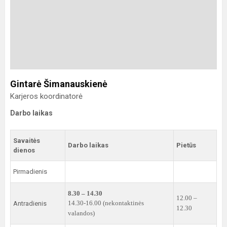
Gintarė Šimanauskienė
Karjeros koordinatorė
Darbo laikas
Savaitės
Darbo laikas
Pietūs
dienos
Pirmadienis
8.30 – 14.30
12.00 –
14.30-16.00 (nekontaktinės
Antradienis
12.30
valandos)