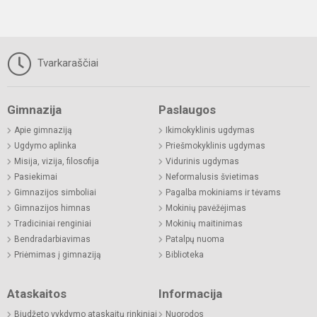
Tvarkaraščiai
Gimnazija
Paslaugos
Apie gimnaziją
Ikimokyklinis ugdymas
Ugdymo aplinka
Priešmokyklinis ugdymas
Misija, vizija, filosofija
Vidurinis ugdymas
Pasiekimai
Neformalusis švietimas
Gimnazijos simboliai
Pagalba mokiniams ir tėvams
Gimnazijos himnas
Mokinių pavėžėjimas
Tradiciniai renginiai
Mokinių maitinimas
Bendradarbiavimas
Patalpų nuoma
Priėmimas į gimnaziją
Biblioteka
Ataskaitos
Informacija
Biudžeto vykdymo ataskaitų rinkiniai
Nuorodos