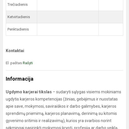
Trečiadienis
Ketvirtadienis
Penktadienis
Kontaktai
El. paštas
Rašyti
Informacija
Ugdymo karjerai tikslas
– sudaryti sąlygas visiems mokiniams
ugdytis karjeros kompetencijas (žinias, gebėjimus ir nuostatas
apie save, mokymosi, saviraiškos ir darbo galimybes, karjeros
sprendimų priėmimą, karjeros planavimą, derinimą su kitomis
gyvenimo sritimis ir realizavimą), kurios yra svarbios norint
sėkmingai pasirinkti mokymosi kryptį, profesiją ar darbo veiklą,