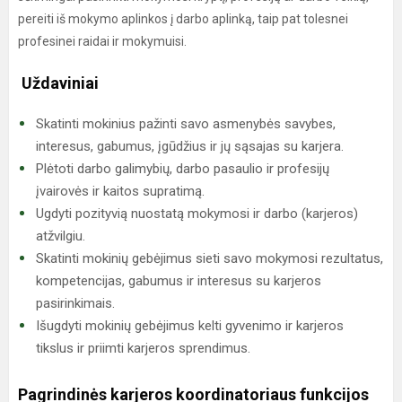
pereiti iš mokymo aplinkos į darbo aplinką, taip pat tolesnei
profesinei raidai ir mokymuisi.
Uždaviniai
Skatinti mokinius pažinti savo asmenybės savybes,
interesus, gabumus, įgūdžius ir jų sąsajas su karjera.
Plėtoti darbo galimybių, darbo pasaulio ir profesijų
įvairovės ir kaitos supratimą.
Ugdyti pozityvią nuostatą mokymosi ir darbo (karjeros)
atžvilgiu.
Skatinti mokinių gebėjimus sieti savo mokymosi rezultatus,
kompetencijas, gabumus ir interesus su karjeros
pasirinkimais.
Išugdyti mokinių gebėjimus kelti gyvenimo ir karjeros
tikslus ir priimti karjeros sprendimus.
Pagrindinės karjeros koordinatoriaus funkcijos