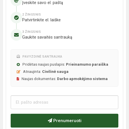
Įveskite savo el. paštą
2 ŽINGSNIS
Patvirtinkite el. laiške
3 ŽINGSNIS
Gaukite savaitės santrauką
PAVYZDINĖ SANTRAUKA
Pridėtas naujas puslapis:
Prieinamumo paraiška
Atnaujinta:
Civilinė sauga
Naujas dokumentas:
Darbo apmokėjimo sistema
Prenumeruoti