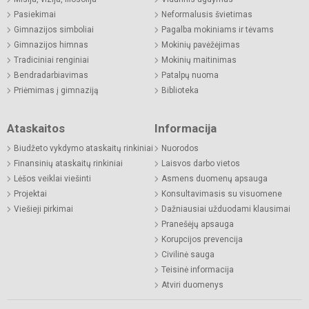
Pasiekimai
Neformalusis švietimas
Gimnazijos simboliai
Pagalba mokiniams ir tėvams
Gimnazijos himnas
Mokinių pavėžėjimas
Tradiciniai renginiai
Mokinių maitinimas
Bendradarbiavimas
Patalpų nuoma
Priėmimas į gimnaziją
Biblioteka
Ataskaitos
Informacija
Biudžeto vykdymo ataskaitų rinkiniai
Nuorodos
Finansinių ataskaitų rinkiniai
Laisvos darbo vietos
Lėšos veiklai viešinti
Asmens duomenų apsauga
Projektai
Konsultavimasis su visuomene
Viešieji pirkimai
Dažniausiai užduodami klausimai
Pranešėjų apsauga
Korupcijos prevencija
Civilinė sauga
Teisinė informacija
Atviri duomenys