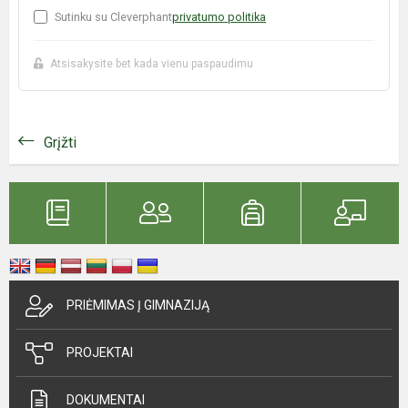
Sutinku su Cleverphant
privatumo politika
Atsisakysite bet kada vienu paspaudimu
Grįžti
PRIĖMIMAS Į GIMNAZIJĄ
PROJEKTAI
DOKUMENTAI