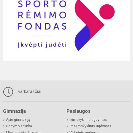
Tvarkaraščiai
Gimnazija
Paslaugos
Apie gimnaziją
Ikimokyklinis ugdymas
Ugdymo aplinka
Priešmokyklinis ugdymas
Misija, vizija, filosofija
Vidurinis ugdymas