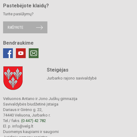
Pastebėjote klaidų?
Turite pasiūlymų?
RAŠYKITE
Bendraukime
Steigėjas
Jurbarko rajono savivaldybė
Veliuonos Antano ir Jono Juškų gimnazija
Savivaldybės biudžetinė įstaiga
Dariaus ir Girėno g. 22,
74440 Veliuona, Jurbarko r.
Tel./ faks.
(0 447) 42 782
El. p. info@velg.lt
Duomenys kaupiami ir saugomi