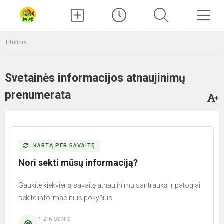
Paieška
Men
Titulinis
Svetainės informacijos atnaujinimų
prenumerata
KARTĄ PER SAVAITĘ
Nori sekti mūsų informaciją?
Gaukite kiekvieną savaitę atnaujinimų santrauką ir patogiai
sekite informacinius pokyčius.
1 ŽINGSNIS