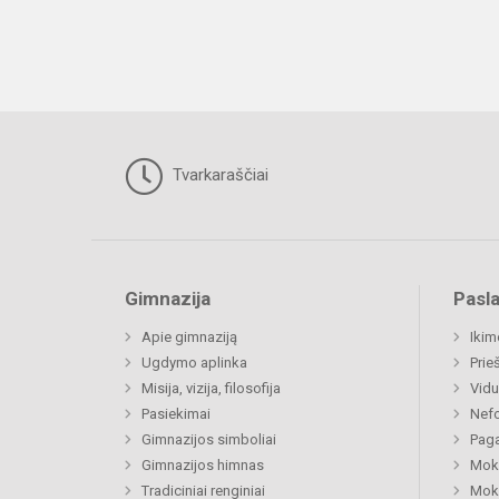
Tvarkaraščiai
Gimnazija
Pasl
Apie gimnaziją
Ikim
Ugdymo aplinka
Prie
Misija, vizija, filosofija
Vidu
Pasiekimai
Nefo
Gimnazijos simboliai
Paga
Gimnazijos himnas
Moki
Tradiciniai renginiai
Moki