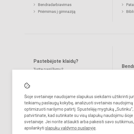
Bendradarbiavimas
Pat
Priėmimas į gimnaziją
Bibl
Pastebėjote klaidų?
Bend
Turite pasiūlymų?
RAŠYKITE
Šioje svetainėje naudojame slapukus siekdami užtikrinti j
teikiamų paslaugų kokybę, analizuoti svetainės naudojimą 
optimizuoti naršymo patirtį. Spustelėję mygtuką „Sutinku“,
patvirtinate, kad sutinkate su visų slapukų naudojimu šioje
© 2023. Veliuonos Antano ir Jono Juškų gimnazija. Visos teisės
svetainėje. Jei norite atšaukti arba pakeisti savo sutikimu
saugomos.
apsilankyti
slapukų valdymo puslapyje
.
Kopijuoti turinį be raštiško gimnazijos administracijos sutikimo griežt