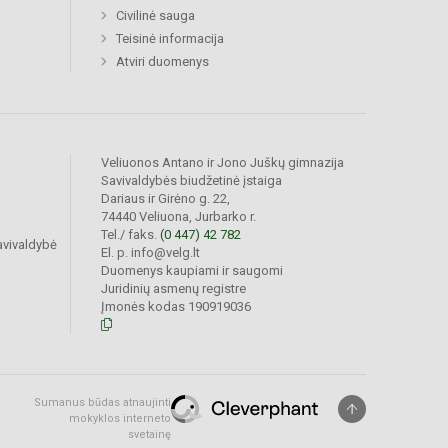
Civilinė sauga
Teisinė informacija
Atviri duomenys
Veliuonos Antano ir Jono Juškų gimnazija
Savivaldybės biudžetinė įstaiga
Dariaus ir Girėno g. 22,
74440 Veliuona, Jurbarko r.
Tel./ faks.
(0 447) 42 782
avivaldybė
El. p. info@velg.lt
Duomenys kaupiami ir saugomi
Juridinių asmenų registre
Įmonės kodas 190919036
Sumanus būdas atnaujinti
mokyklos interneto
svetainę