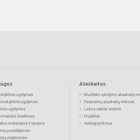
augos
Ataskaitos
okyklinis ugdymas
Biudžeto vykdymo ataskaitų rin
šmokyklinis ugdymas
Finansinių ataskaitų rinkiniai
rinis ugdymas
Lėšos veiklai viešinti
rmalusis švietimas
Projektai
lba mokiniams ir tėvams
Viešieji pirkimai
nių pavėžėjimas
nių maitinimas