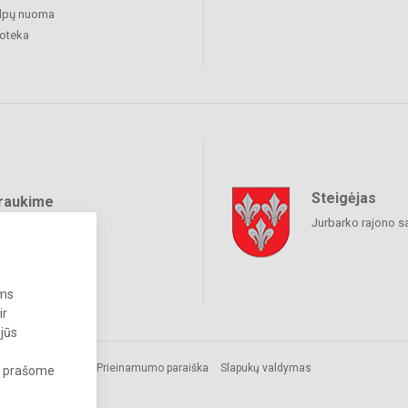
alpų nuoma
ioteka
Steigėjas
raukime
Jurbarko rajono s
ums
ir
 jūs
Prieinamumo paraiška
Slapukų valdymas
s, prašome
ai