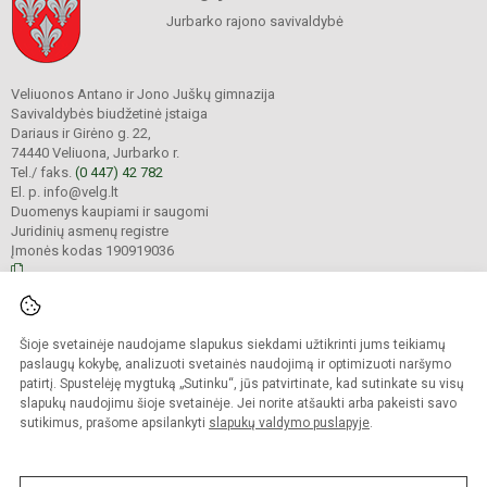
Jurbarko rajono savivaldybė
Veliuonos Antano ir Jono Juškų gimnazija
Savivaldybės biudžetinė įstaiga
Dariaus ir Girėno g. 22,
74440 Veliuona, Jurbarko r.
Tel./ faks.
(0 447) 42 782
El. p. info@velg.lt
Duomenys kaupiami ir saugomi
Juridinių asmenų registre
Įmonės kodas 190919036
© 2023. Veliuonos Antano ir Jono Juškų gimnazija. Visos teisės saugomos.
Šioje svetainėje naudojame slapukus siekdami užtikrinti jums teikiamų
Kopijuoti turinį be raštiško gimnazijos administracijos sutikimo griežtai
draudžiama.
paslaugų kokybę, analizuoti svetainės naudojimą ir optimizuoti naršymo
patirtį. Spustelėję mygtuką „Sutinku“, jūs patvirtinate, kad sutinkate su visų
Prieinamumo paraiška
Slapukų valdymas
slapukų naudojimu šioje svetainėje. Jei norite atšaukti arba pakeisti savo
sutikimus, prašome apsilankyti
slapukų valdymo puslapyje
.
Sumanus būdas atnaujinti
mokyklos interneto
svetainę