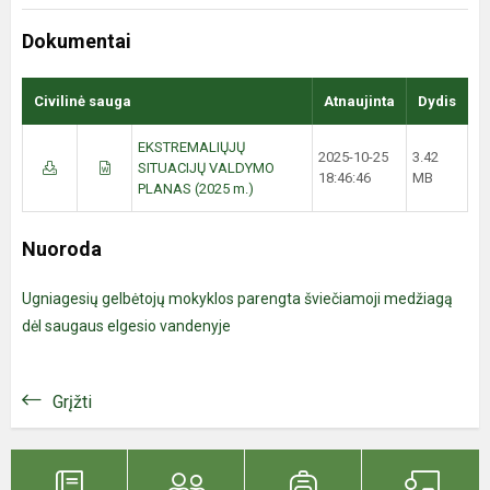
Dokumentai
Civilinė sauga
Atnaujinta
Dydis
EKSTREMALIŲJŲ
2025-10-25
3.42
SITUACIJŲ VALDYMO
18:46:46
MB
PLANAS (2025 m.)
Nuoroda
Ugniagesių gelbėtojų mokyklos parengta šviečiamoji medžiagą
dėl saugaus elgesio vandenyje
Grįžti