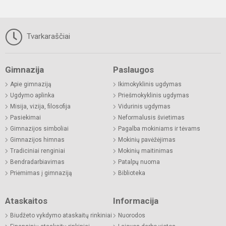
Tvarkaraščiai
Gimnazija
Paslaugos
Apie gimnaziją
Ikimokyklinis ugdymas
Ugdymo aplinka
Priešmokyklinis ugdymas
Misija, vizija, filosofija
Vidurinis ugdymas
Pasiekimai
Neformalusis švietimas
Gimnazijos simboliai
Pagalba mokiniams ir tėvams
Gimnazijos himnas
Mokinių pavėžėjimas
Tradiciniai renginiai
Mokinių maitinimas
Bendradarbiavimas
Patalpų nuoma
Priėmimas į gimnaziją
Biblioteka
Ataskaitos
Informacija
Biudžeto vykdymo ataskaitų rinkiniai
Nuorodos