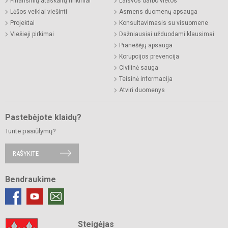
Finansinių ataskaitų rinkiniai
Laisvos darbo vietos
Lėšos veiklai viešinti
Asmens duomenų apsauga
Projektai
Konsultavimasis su visuomene
Viešieji pirkimai
Dažniausiai užduodami klausimai
Pranešėjų apsauga
Korupcijos prevencija
Civilinė sauga
Teisinė informacija
Atviri duomenys
Pastebėjote klaidų?
Turite pasiūlymų?
RAŠYKITE
Bendraukime
Steigėjas