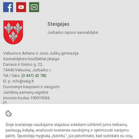
Steigėjas
Jurbarko rajono savivaldybė
Veliuonos Antano ir Jono Juškų gimnazija
Savivaldybės biudžetinė įstaiga
Dariaus ir Girėno g. 22,
74440 Veliuona, Jurbarko r.
Tel./ faks.
(0 447) 42 782
El. p. info@velg.lt
Duomenys kaupiami ir saugomi
Juridinių asmenų registre
Įmonės kodas 190919036
© 2023. Veliuonos Antano ir Jono Juškų gimnazija. Visos teisės saugomos.
Šioje svetainėje naudojame slapukus siekdami užtikrinti jums teikiamų
Kopijuoti turinį be raštiško gimnazijos administracijos sutikimo griežtai
draudžiama.
paslaugų kokybę, analizuoti svetainės naudojimą ir optimizuoti naršymo
patirtį. Spustelėję mygtuką „Sutinku“, jūs patvirtinate, kad sutinkate su visų
Prieinamumo paraiška
Slapukų valdymas