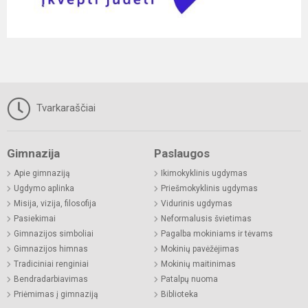
Tvarkaraščiai
Gimnazija
Paslaugos
Apie gimnaziją
Ikimokyklinis ugdymas
Ugdymo aplinka
Priešmokyklinis ugdymas
Misija, vizija, filosofija
Vidurinis ugdymas
Pasiekimai
Neformalusis švietimas
Gimnazijos simboliai
Pagalba mokiniams ir tėvams
Gimnazijos himnas
Mokinių pavėžėjimas
Tradiciniai renginiai
Mokinių maitinimas
Bendradarbiavimas
Patalpų nuoma
Priėmimas į gimnaziją
Biblioteka