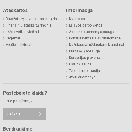
Ataskaitos
Informacija
Biudžeto vykdymo ataskaitų rinkiniai
Nuorodos
Finansinių ataskaitų rinkiniai
Laisvos darbo vietos
Lėšos veiklai viešinti
Asmens duomenų apsauga
Projektai
Konsultavimasis su visuomene
Viešieji pirkimai
Dažniausiai užduodami klausimai
Pranešėjų apsauga
Korupcijos prevencija
Civilinė sauga
Teisinė informacija
Atviri duomenys
Pastebėjote klaidų?
Turite pasiūlymų?
RAŠYKITE
Bendraukime