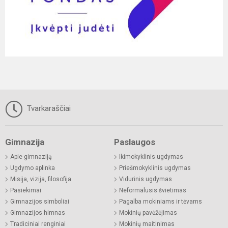
Tvarkaraščiai
Gimnazija
Paslaugos
Apie gimnaziją
Ikimokyklinis ugdymas
Ugdymo aplinka
Priešmokyklinis ugdymas
Misija, vizija, filosofija
Vidurinis ugdymas
Pasiekimai
Neformalusis švietimas
Gimnazijos simboliai
Pagalba mokiniams ir tėvams
Gimnazijos himnas
Mokinių pavėžėjimas
Tradiciniai renginiai
Mokinių maitinimas