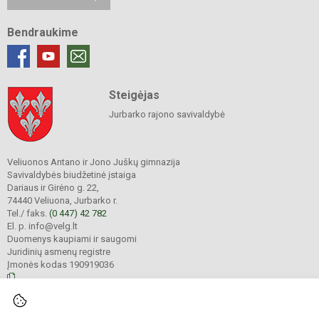
Bendraukime
Steigėjas
Jurbarko rajono savivaldybė
Veliuonos Antano ir Jono Juškų gimnazija
Savivaldybės biudžetinė įstaiga
Dariaus ir Girėno g. 22,
74440 Veliuona, Jurbarko r.
Tel./ faks.
(0 447) 42 782
El. p. info@velg.lt
Duomenys kaupiami ir saugomi
Juridinių asmenų registre
Įmonės kodas 190919036
© 2023. Veliuonos Antano ir Jono Juškų gimnazija. Visos teisės saugomos.