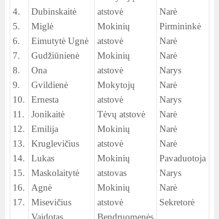
4.
Dubinskaitė
atstovė
Narė
5.
Miglė
Mokinių
Pirmininkė
6.
Eimutytė Ugnė
atstovė
Narė
7.
Gudžiūnienė
Mokinių
Narė
8.
Ona
atstovė
Narys
9.
Gvildienė
Mokytojų
Narė
10.
Ernesta
atstovė
Narys
11.
Jonikaitė
Tėvų atstovė
Narė
12.
Emilija
Mokinių
Narė
13.
Kruglevičius
atstovė
Narė
14.
Lukas
Mokinių
Pavaduotoja
15.
Maskolaitytė
atstovas
Narys
16.
Agnė
Mokinių
Narė
17.
Misevičius
atstovė
Sekretorė
Vaidotas
Bendruomenės