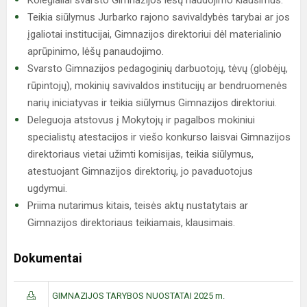
Kolegialiai svarsto Gimnazijos lėšų naudojimo klausimus.
Teikia siūlymus Jurbarko rajono savivaldybės tarybai ar jos
įgaliotai institucijai, Gimnazijos direktoriui dėl materialinio
aprūpinimo, lėšų panaudojimo.
Svarsto Gimnazijos pedagoginių darbuotojų, tėvų (globėjų,
rūpintojų), mokinių savivaldos institucijų ar bendruomenės
narių iniciatyvas ir teikia siūlymus Gimnazijos direktoriui.
Deleguoja atstovus į Mokytojų ir pagalbos mokiniui
specialistų atestacijos ir viešo konkurso laisvai Gimnazijos
direktoriaus vietai užimti komisijas, teikia siūlymus,
atestuojant Gimnazijos direktorių, jo pavaduotojus
ugdymui.
Priima nutarimus kitais, teisės aktų nustatytais ar
Gimnazijos direktoriaus teikiamais, klausimais.
Dokumentai
GIMNAZIJOS TARYBOS NUOSTATAI 2025 m.