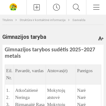
Paieška
Men
Titulinis
Struktūra ir kontaktinė informacija
Savivalda
Gimnazijos taryba
Gimnazijos tarybos sudėtis 2025–2027
metais
Eil.
Pavardė, vardas
Atstovas(ė)
Pareigos
Nr.
1.
Atkočaitienė
Mokytojų
Narė
2.
Neringa
atstovė
Narė
3.
Birmanaitė Rasa
Mokytojų
Narė