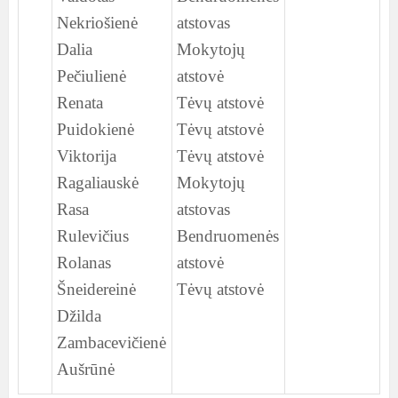
Nekriošienė
atstovas
Dalia
Mokytojų
Pečiulienė
atstovė
Renata
Tėvų atstovė
Puidokienė
Tėvų atstovė
Viktorija
Tėvų atstovė
Ragaliauskė
Mokytojų
Rasa
atstovas
Rulevičius
Bendruomenės
Rolanas
atstovė
Šneidereinė
Tėvų atstovė
Džilda
Zambacevičienė
Aušrūnė