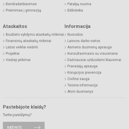
Bendradarbiavimas
Patalpų nuoma
Priėmimas į gimnaziją
Biblioteka
Ataskaitos
Informacija
Biudžeto vykdymo ataskaitų rinkiniai
Nuorodos
Finansinių ataskaitų rinkiniai
Laisvos darbo vietos
Lėšos veiklai viešinti
Asmens duomenų apsauga
Projektai
Konsultavimasis su visuomene
Viešieji pirkimai
Dažniausiai užduodami klausimai
Pranešėjų apsauga
Korupcijos prevencija
Civilinė sauga
Teisinė informacija
Atviri duomenys
Pastebėjote klaidų?
Turite pasiūlymų?
RAŠYKITE