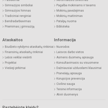
Pasiekimai
Neformalusis švietimas
Gimnazijos simboliai
Pagalba mokiniams ir tėvams
Gimnazijos himnas
Mokinių pavėžėjimas
Tradiciniai renginiai
Mokinių maitinimas
Bendradarbiavimas
Patalpų nuoma
Priėmimas į gimnaziją
Biblioteka
Ataskaitos
Informacija
Biudžeto vykdymo ataskaitų rinkiniai
Nuorodos
Finansinių ataskaitų rinkiniai
Laisvos darbo vietos
Lėšos veiklai viešinti
Asmens duomenų apsauga
Projektai
Konsultavimasis su visuomene
Viešieji pirkimai
Dažniausiai užduodami klausimai
Pranešėjų apsauga
Korupcijos prevencija
Civilinė sauga
Teisinė informacija
Atviri duomenys
Pastebėjote klaidų?