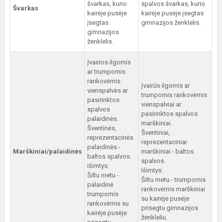
švarkas, kurio
spalvos švarkas, kurio
Švarkas
kairėje pusėje
kairėje pusėje įsegtas
įsegtas
gimnazijos ženklelis.
gimnazijos
ženklelis.
Įvairios ilgomis
ar trumpomis
rankovėmis
Įvairūs ilgomis ar
vienspalvės ar
trumpomis rankovėmis
pasirinktos
vienspalviai ar
spalvos
pasirinktos spalvos
palaidinės.
marškiniai.
Šventinės,
Šventiniai,
reprezentacinės
reprezentaciniai
palaidinės -
Marškiniai/palaidinės
marškiniai - baltos
baltos spalvos.
spalvos.
Išimtys:
Išimtys:
Šiltu metu -
Šiltu metu - trumpomis
palaidinė
rankovėmis marškiniai
trumpomis
su kairėje pusėje
rankovėmis su
prisegtu gimnazijos
kairėje pusėje
ženkleliu.