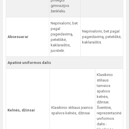
prisegtu
gimnazijos
ženkleliu.
Neprivalomi, bet
pagal
Neprivalomi, bet pagal
pageidavimą,
Aksesuarai
pageidavimą, peteliškė,
peteliškė,
kaklaraištis.
kaklaraištis,
juostelė.
Apatinė uniformos dalis
Klasikinio
stiliaus
tamsios
spalvos
kelnės,
džinsai.
Klasikinio stiliaus įvairios
Šventinė,
Kelnės, džinsai
spalvos kelnės, džinsai.
reprezentacinė
uniformos
dalis -