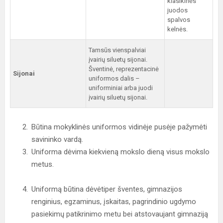
klasikinės
juodos
spalvos
kelnės.
Tamsūs vienspalviai
įvairių siluetų sijonai.
Šventinė, reprezentacinė
Sijonai
uniformos dalis –
uniforminiai arba juodi
įvairių siluetų sijonai.
Būtina mokyklinės uniformos vidinėje pusėje pažymėti
savininko vardą.
Uniforma dėvima kiekvieną mokslo dieną visus mokslo
metus.
Uniformą būtina dėvėtiper šventes, gimnazijos
renginius, egzaminus, įskaitas, pagrindinio ugdymo
pasiekimų patikrinimo metu bei atstovaujant gimnaziją