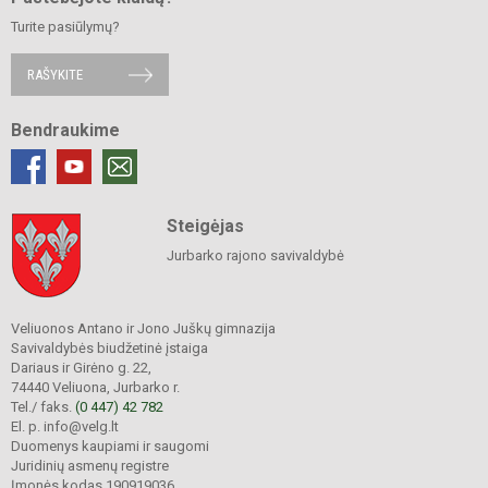
Turite pasiūlymų?
RAŠYKITE
Bendraukime
Steigėjas
Jurbarko rajono savivaldybė
Veliuonos Antano ir Jono Juškų gimnazija
Savivaldybės biudžetinė įstaiga
Dariaus ir Girėno g. 22,
74440 Veliuona, Jurbarko r.
Tel./ faks.
(0 447) 42 782
El. p. info@velg.lt
Duomenys kaupiami ir saugomi
Juridinių asmenų registre
Įmonės kodas 190919036