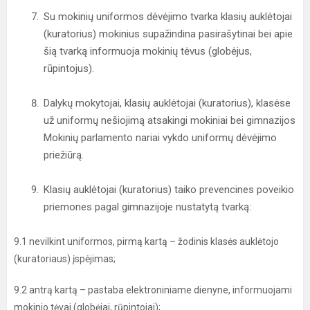
Su mokinių uniformos dėvėjimo tvarka klasių auklėtojai
(kuratorius) mokinius supažindina pasirašytinai bei apie
šią tvarką informuoja mokinių tėvus (globėjus,
rūpintojus).
Dalykų mokytojai, klasių auklėtojai (kuratorius), klasėse
už uniformų nešiojimą atsakingi mokiniai bei gimnazijos
Mokinių parlamento nariai vykdo uniformų dėvėjimo
priežiūrą.
Klasių auklėtojai (kuratorius) taiko prevencines poveikio
priemones pagal gimnazijoje nustatytą tvarką:
9.1 nevilkint uniformos, pirmą kartą – žodinis klasės auklėtojo
(kuratoriaus) įspėjimas;
9.2 antrą kartą – pastaba elektroniniame dienyne, informuojami
mokinio tėvai (globėjai, rūpintojai);