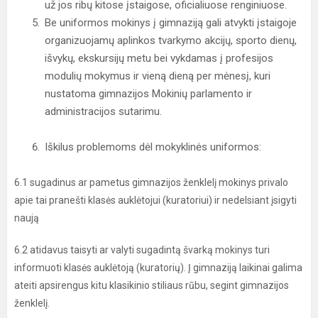
už jos ribų kitose įstaigose, oficialiuose renginiuose.
Be uniformos mokinys į gimnaziją gali atvykti įstaigoje
organizuojamų aplinkos tvarkymo akcijų, sporto dienų,
išvykų, ekskursijų metu bei vykdamas į profesijos
modulių mokymus ir vieną dieną per mėnesį, kuri
nustatoma gimnazijos Mokinių parlamento ir
administracijos sutarimu.
Iškilus problemoms dėl mokyklinės uniformos:
6.1 sugadinus ar pametus gimnazijos ženklelį mokinys privalo
apie tai pranešti klasės auklėtojui (kuratoriui) ir nedelsiant įsigyti
naują
6.2 atidavus taisyti ar valyti sugadintą švarką mokinys turi
informuoti klasės auklėtoją (kuratorių). Į gimnaziją laikinai galima
ateiti apsirengus kitu klasikinio stiliaus rūbu, segint gimnazijos
ženklelį.