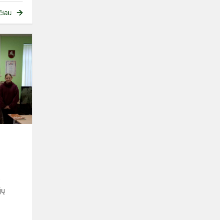
čiau
Šauliškos
veiklos
s
jų