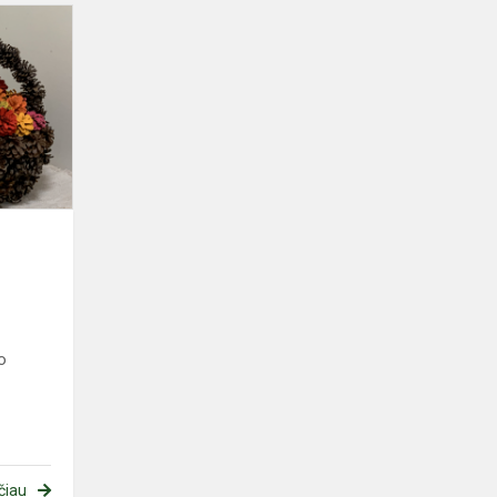
Mano
miško
grybai
o
čiau