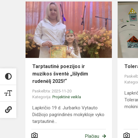
Tarptautinė
poezijos
ir
muzikos
šventė
„Išlydim
rudenėlį
20...
Tarptautinė poezijos ir
Toler
muzikos šventė „Išlydim
Paskelb
rudenėlį 2025!“
Kategor
Paskelbta: 2025-11-20
Lapkri
Kategorija:
Projektinė veikla
Tolera
mokinia
Lapkričio 19 d. Jurbarko Vytauto
Didžiojo pagrindinės mokykloje vyko
tarptautinė...
Plačiau