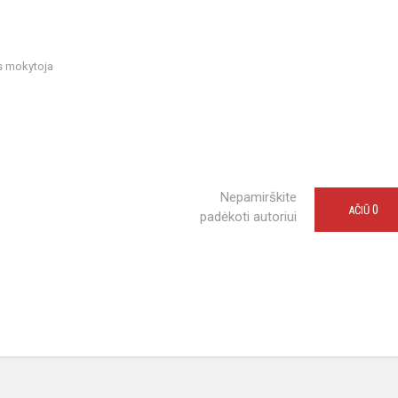
s mokytoja
Nepamirškite
0
AČIŪ
padėkoti autoriui