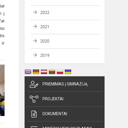
iai
2022
i į
Tai
2021
 su
tis
2020
 ir
2019
PRIĖMIMAS Į GIMNAZIJĄ
PROJEKTAI
DOKUMENTAI