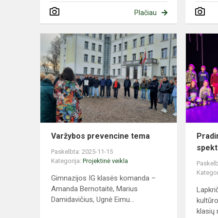
Plačiau
Varžybos
prevencine
tema
Varžybos prevencine tema
Pradi
spekt
Paskelbta: 2025-11-15
Kategorija:
Projektinė veikla
Paskelb
Kategor
Gimnazijos IG klasės komanda –
Amanda Bernotaitė, Marius
Lapkri
Damidavičius, Ugnė Eimu...
kultūr
klasių 