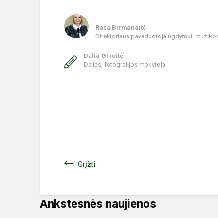
Rasa Birmanaitė
Direktoriaus pavaduotoja ugdymui, muziko
Dalia Gineitė
Dailės, fotografijos mokytoja
Grįžti
Ankstesnės naujienos