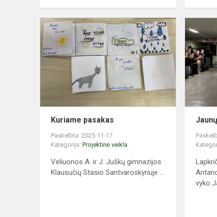
Kuriame
pasakas
Kuriame pasakas
Jaunų
Paskelbta: 2025-11-17
Paskelb
Kategorija:
Projektinė veikla
Kategor
Veliuonos A. ir J. Juškų gimnazijos
Lapkri
Klausučių Stasio Santvaroskyriuje ...
Antano
vyko Ja