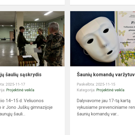
Jaunųjų
šaulių
sąskrydis
jų šaulių sąskrydis
Šaunių komandų varžytu
ta: 2025-11-17
Paskelbta: 2025-11-15
ija:
Projektinė veikla
Kategorija:
Projektinė veikla
čio 14–15 d. Veliuonos
Dalyvavome jau 17-tą kartą
 ir Jono Juškų gimnazijoje
vykusiame prevenciniame reng
unųjų šauli...
šaunių komandų var...