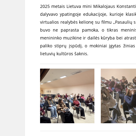
2025 metais Lietuva mini Mikalojaus Konstant
dalyvavo ypatingoje edukacijoje, kurioje klasi
virtualios realybės kelionę su filmu „Pasaulių 
buvo ne paprasta pamoka, o tikras meninis 
menininko muzikine ir dailės kūryba bei atrasti, 
paliko stiprų įspūdį, o mokiniai įgytas žinia
lietuvių kultūros šaknis.