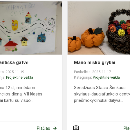
Tolerantiška
gatvė
antiška gatvė
Mano miško grybai
ta: 2025-11-19
Paskelbta: 2025-11-17
ija:
Projektinė veikla
Kategorija:
Projektinė veikla
čio 12 d., minėdami
Seredžiaus Stasio Šimkaus
ncijos dieną, VII klasės
skyriaus-daugiafunkcio centr
i kartu su visuo...
priešmokyklinukai dalyva...
Plačiau
Pla