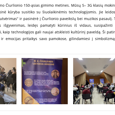
ino Čiurlionio 150-ąsias gimimo metines. Mūsų 5– 3G klasių mokin
kinė kūryba susitiko su šiuolaikinėmis technologijomis. Jie leidos
sutvėrimas“ ir pasinėrė į Čiurlionio paveikslų bei muzikos pasaulį. 
išgyvenimas, leidęs pamatyti kūrinius iš vidaus, susipažinti
kaip technologijos gali naujai atskleisti kultūrinį paveldą. Ši patir
s ir emocijas pritaikys savo pamokose, gilindamiesi į simbolizmą