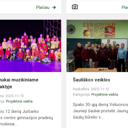
Plačiau
Pla
Pradinukai
muzikiniame
spektaklyje
nukai muzikiniame
Šauliškos veiklos
aklyje
Paskelbta: 2025-11-12
Kategorija:
Projektinė veikla
ta: 2025-11-13
ija:
Projektinė veikla
Spalio 30-ąją dieną Veliuono
Jaunieji šauliai pristatė Jaunų
čio 12 dieną Jurbarko
šaulių būrelio v...
os centre gimnazijos pradinių
mokiniai...