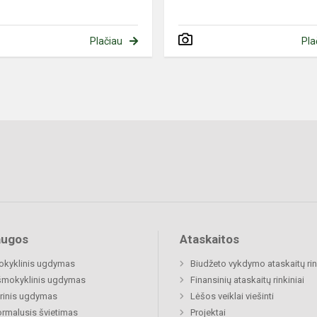
Plačiau
Pla
augos
Ataskaitos
okyklinis ugdymas
Biudžeto vykdymo ataskaitų rin
šmokyklinis ugdymas
Finansinių ataskaitų rinkiniai
rinis ugdymas
Lėšos veiklai viešinti
rmalusis švietimas
Projektai