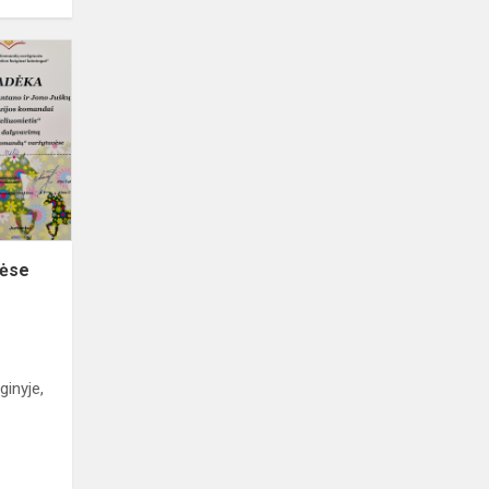
Šaunių
komandų
varžytuvėse
vėse
inyje,