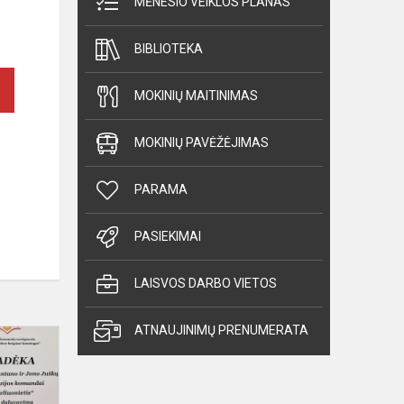
MĖNESIO VEIKLOS PLANAS
BIBLIOTEKA
MOKINIŲ MAITINIMAS
MOKINIŲ PAVĖŽĖJIMAS
PARAMA
PASIEKIMAI
LAISVOS DARBO VIETOS
ATNAUJINIMŲ PRENUMERATA
Šaunių
komandų
varžytuvėse