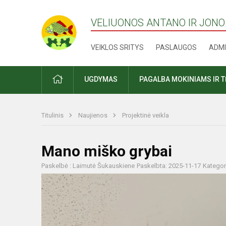
VELIUONOS ANTANO IR JONO
VEIKLOS SRITYS
PASLAUGOS
ADMI
PRADŽIA
UGDYMAS
PAGALBA MOKINIAMS IR 
Titulinis
Naujienos
Projektinė veikla
Mano miško grybai
Paskelbė : Laimutė Šukauskiene
Paskelbta: 2025-11-17
Kategor