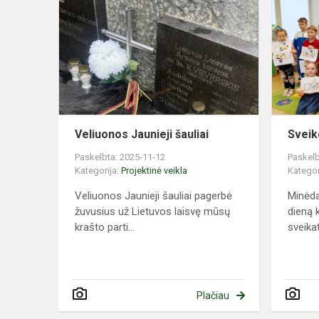
Jaunieji
šauliai
Veliuonos Jaunieji šauliai
Sveik
Paskelbta: 2025-11-12
Paskelb
Kategorija:
Projektinė veikla
Kategor
Veliuonos Jaunieji šauliai pagerbė
Minėda
žuvusius už Lietuvos laisvę mūsų
dieną 
krašto parti...
sveikat
Plačiau