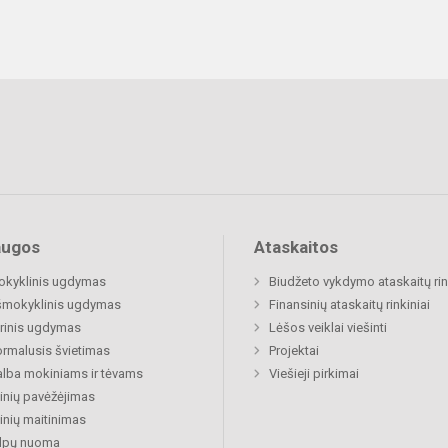
augos
Ataskaitos
okyklinis ugdymas
Biudžeto vykdymo ataskaitų rin
šmokyklinis ugdymas
Finansinių ataskaitų rinkiniai
rinis ugdymas
Lėšos veiklai viešinti
rmalusis švietimas
Projektai
lba mokiniams ir tėvams
Viešieji pirkimai
nių pavėžėjimas
nių maitinimas
alpų nuoma