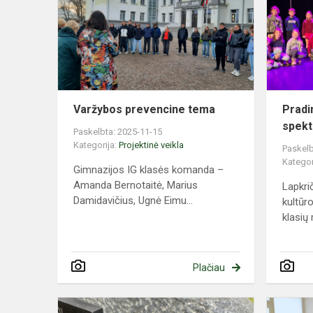
tema
Varžybos prevencine tema
Pradi
spekt
Paskelbta: 2025-11-15
Kategorija:
Projektinė veikla
Paskelb
Kategor
Gimnazijos IG klasės komanda –
Amanda Bernotaitė, Marius
Lapkri
Damidavičius, Ugnė Eimu...
kultūr
klasių 
Plačiau
Veliuonos