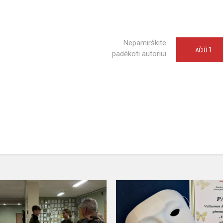
Nepamirškite
1
AČIŪ
padėkoti autoriui
Jaunųjų
šaulių
sąskrydis