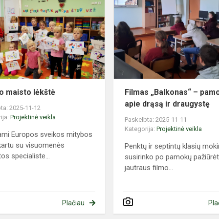
maisto
lėkštė
o maisto lėkštė
Filmas „Balkonas“ – pam
apie drąsą ir draugystę
ta: 2025-11-12
ija:
Projektinė veikla
Paskelbta: 2025-11-11
Kategorija:
Projektinė veikla
mi Europos sveikos mitybos
kartu su visuomenės
Penktų ir septintų klasių moki
os specialiste...
susirinko po pamokų pažiūrėt
jautraus filmo...
Plačiau
Pla