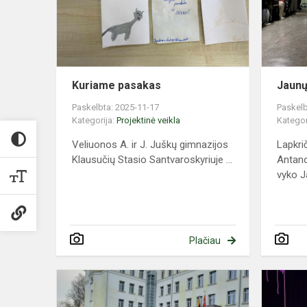
Kuriame pasakas
Jaunų
Paskelbta: 2025-11-17
Paskelb
Kategorija:
Projektinė veikla
Kategor
Veliuonos A. ir J. Juškų gimnazijos
Lapkri
Klausučių Stasio Santvaroskyriuje ...
Antano
vyko Ja
Plačiau
Varžybos
prevencine