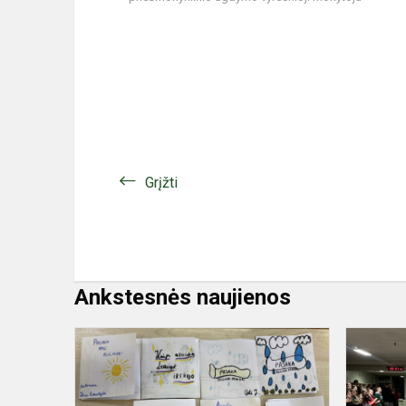
Grįžti
Ankstesnės naujienos
Kuriame
pasakas