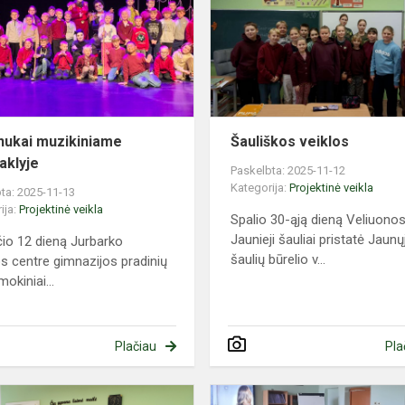
spektaklyje
nukai muzikiniame
Šauliškos veiklos
aklyje
Paskelbta: 2025-11-12
Kategorija:
Projektinė veikla
ta: 2025-11-13
ija:
Projektinė veikla
Spalio 30-ąją dieną Veliuono
Jaunieji šauliai pristatė Jaunų
čio 12 dieną Jurbarko
šaulių būrelio v...
os centre gimnazijos pradinių
mokiniai...
Plačiau
Pla
Sveiko