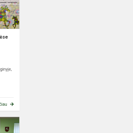
vėse
inyje,
čiau
Šauliškos
veiklos