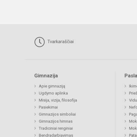
Tvarkaraščiai
Gimnazija
Pasl
Apie gimnaziją
Ikim
Ugdymo aplinka
Prie
Misija, vizija, filosofija
Vidu
Pasiekimai
Nefo
Gimnazijos simboliai
Paga
Gimnazijos himnas
Moki
Tradiciniai renginiai
Moki
Bendradarbiavimas
Pat