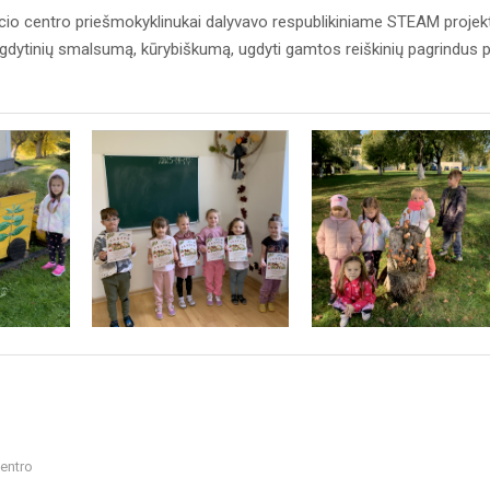
io centro priešmokyklinukai dalyvavo respublikiniame STEAM projek
 ugdytinių smalsumą, kūrybiškumą, ugdyti gamtos reiškinių pagrindus 
entro