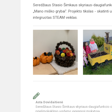
Seredžiaus Stasio Šimkaus skyriaus-daugiafunkc
„Mano miško grybai". Projekto tikslas - skatinti
integruotas STEAM veiklas.
Asta Dovidaitienė
Seredžiaus Stasio Šimkaus skyriaus-daugiafunkcio c
priešmokyklinio ugdymo vyresnioji mokytoja