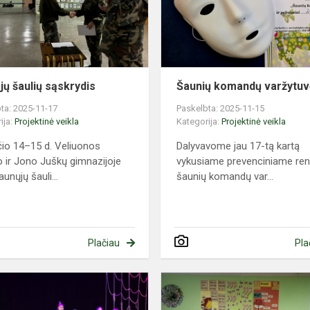
jų šaulių sąskrydis
Šaunių komandų varžytu
ta: 2025-11-17
Paskelbta: 2025-11-15
ija:
Projektinė veikla
Kategorija:
Projektinė veikla
čio 14–15 d. Veliuonos
Dalyvavome jau 17-tą kartą
 ir Jono Juškų gimnazijoje
vykusiame prevenciniame reng
unųjų šauli...
šaunių komandų var...
Plačiau
Pla
Pradinukai
muzikiniame