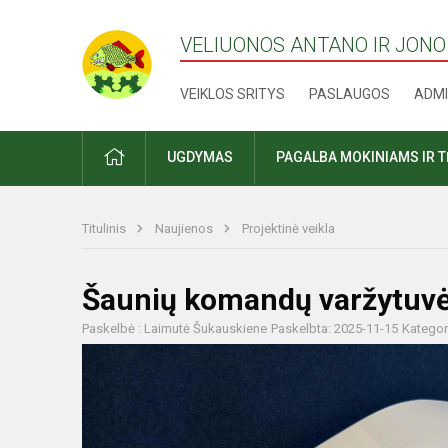
VELIUONOS ANTANO IR JONO
VEIKLOS SRITYS
PASLAUGOS
ADMI
PRADŽIA
UGDYMAS
PAGALBA MOKINIAMS IR 
Titulinis
Naujienos
Projektinė veikla
Šaunių komandų varžytuv
Paskelbė : Laimutė Šukauskiene
Paskelbta: 2025-11-15
Kategor