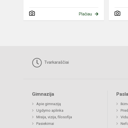
Plačiau
Tvarkaraščiai
Gimnazija
Pasl
Apie gimnaziją
Ikim
Ugdymo aplinka
Prie
Misija, vizija, filosofija
Vidu
Pasiekimai
Nefo