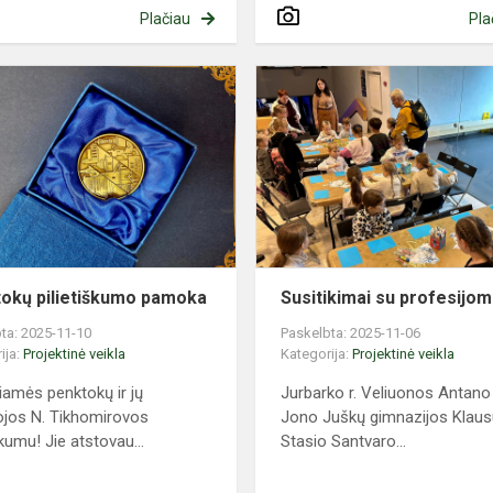
Plačiau
Pla
Penktokų
pilietiškumo
o
pamoka
okų pilietiškumo pamoka
Susitikimai su profesijom
ta: 2025-11-10
Paskelbta: 2025-11-06
ija:
Projektinė veikla
Kategorija:
Projektinė veikla
iamės penktokų ir jų
Jurbarko r. Veliuonos Antano 
ojos N. Tikhomirovos
Jono Juškų gimnazijos Klaus
škumu! Jie atstovau...
Stasio Santvaro...