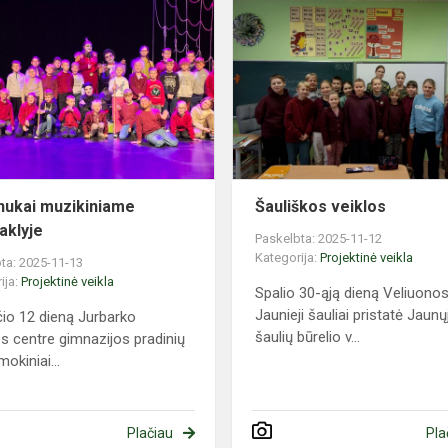
Pradinukai
muzikiniame
spektaklyje
nukai muzikiniame
Šauliškos veiklos
aklyje
Paskelbta: 2025-11-12
Kategorija:
Projektinė veikla
ta: 2025-11-13
ija:
Projektinė veikla
Spalio 30-ąją dieną Veliuono
Jaunieji šauliai pristatė Jaunų
čio 12 dieną Jurbarko
šaulių būrelio v...
os centre gimnazijos pradinių
mokiniai...
Plačiau
Pla