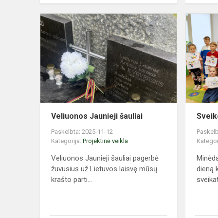
Veliuonos
Jaunieji
šauliai
Veliuonos Jaunieji šauliai
Sveik
Paskelbta: 2025-11-12
Paskelb
Kategorija:
Projektinė veikla
Kategor
Veliuonos Jaunieji šauliai pagerbė
Minėda
žuvusius už Lietuvos laisvę mūsų
dieną 
krašto parti...
sveikat