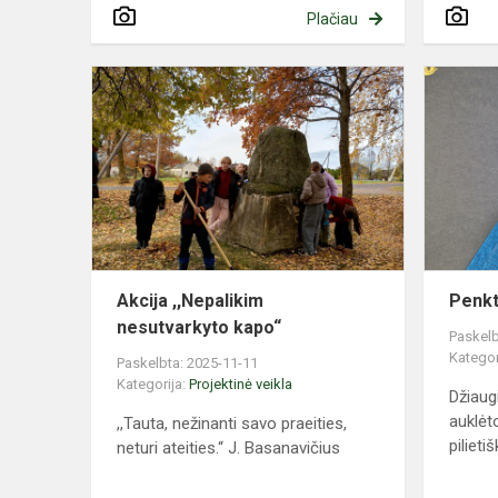
Plačiau
Akcija
,,Nepalikim
nesutvarkyt
kapo“
Akcija ,,Nepalikim
Penkt
nesutvarkyto kapo“
Paskelb
Kategor
Paskelbta: 2025-11-11
Kategorija:
Projektinė veikla
Džiaug
auklėt
,,Tauta, nežinanti savo praeities,
pilieti
neturi ateities.“ J. Basanavičius