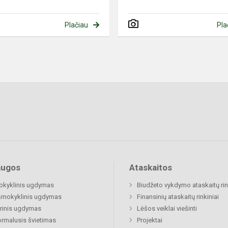
Plačiau
Pla
augos
Ataskaitos
okyklinis ugdymas
Biudžeto vykdymo ataskaitų rin
šmokyklinis ugdymas
Finansinių ataskaitų rinkiniai
rinis ugdymas
Lėšos veiklai viešinti
rmalusis švietimas
Projektai