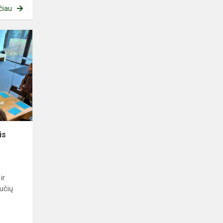
čiau
Susitikimai
su
profesijomis
is
ir
učių