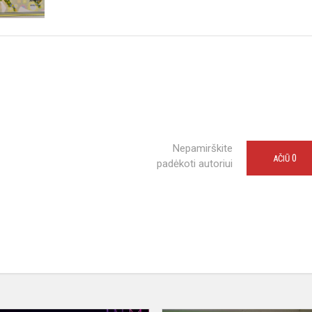
Nepamirškite
0
AČIŪ
padėkoti autoriui