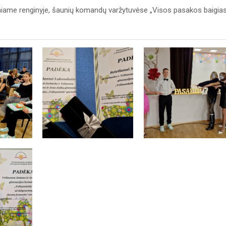
iame renginyje, šaunių komandų varžytuvėse „Visos pasakos baigias