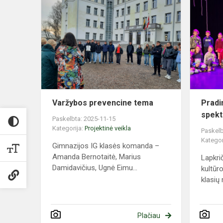
Varžybos
prevencine
tema
Varžybos prevencine tema
Pradi
spekt
Paskelbta: 2025-11-15
Kategorija:
Projektinė veikla
Paskelb
Kategor
Gimnazijos IG klasės komanda –
Amanda Bernotaitė, Marius
Lapkri
Damidavičius, Ugnė Eimu...
kultūr
klasių 
Plačiau