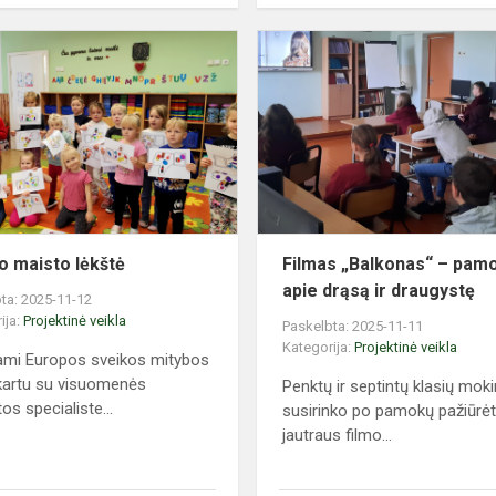
Sveiko
maisto
lėkštė
o maisto lėkštė
Filmas „Balkonas“ – pam
apie drąsą ir draugystę
ta: 2025-11-12
ija:
Projektinė veikla
Paskelbta: 2025-11-11
Kategorija:
Projektinė veikla
mi Europos sveikos mitybos
kartu su visuomenės
Penktų ir septintų klasių moki
os specialiste...
susirinko po pamokų pažiūrėt
jautraus filmo...