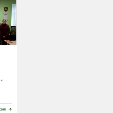
Šauliškos
veiklos
s
jų
čiau