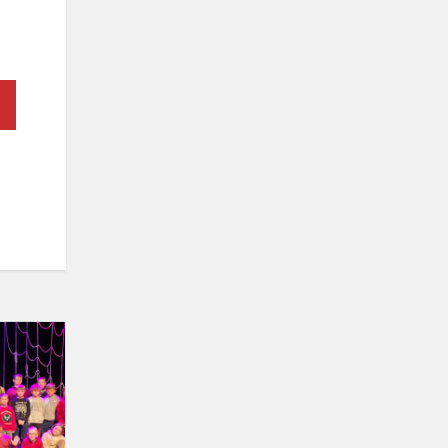
Pradinukai
muzikiniame
spektaklyje