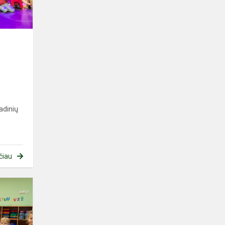
adinių
čiau
Sveiko
maisto
lėkštė