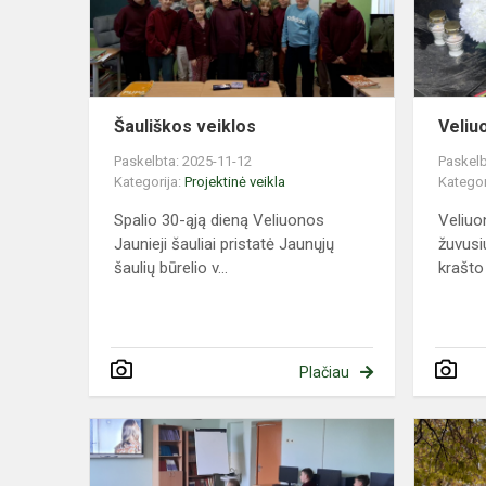
Šauliškos veiklos
Veliuo
Paskelbta: 2025-11-12
Paskelb
Kategorija:
Projektinė veikla
Kategor
Spalio 30-ąją dieną Veliuonos
Veliuo
Jaunieji šauliai pristatė Jaunųjų
žuvusi
šaulių būrelio v...
krašto 
Plačiau
Filmas
„Balkonas“
–