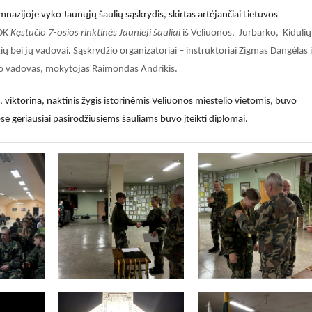
nazijoje vyko Jaunųjų šaulių sąskrydis, skirtas artėjančiai Lietuvos
DK
Kęstučio 7-osios rinktinės Jaunieji šauliai
iš Veliuonos,
Jurbarko, Kidulių
ių bei jų vadovai
.
Sąskrydžio organizatoriai – instruktoriai Zigmas Dangėlas i
lio vadovas, mokytojas Raimondas Andrikis.
iktorina, naktinis žygis istorinėmis Veliuonos miestelio vietomis, buvo
se geriausiai pasirodžiusiems šauliams buvo įteikti diplomai.