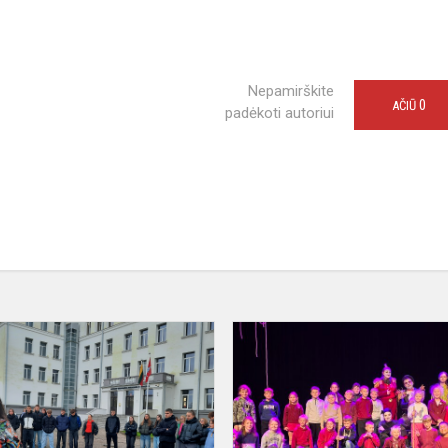
Nepamirškite
0
AČIŪ
padėkoti autoriui
Varžybos
prevencine
tema