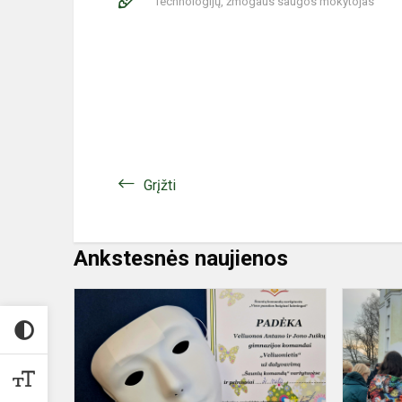
Technologijų, žmogaus saugos mokytojas
Grįžti
Ankstesnės naujienos
Šaunių
komandų
varžytuvėse