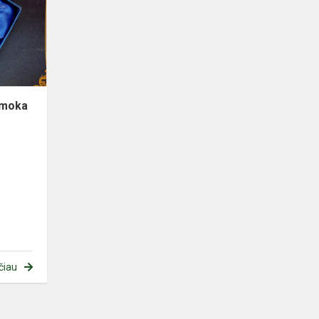
amoka
čiau