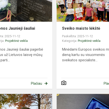
nos Jaunieji šauliai
Sveiko maisto lėkštė
ta: 2025-11-12
Paskelbta: 2025-11-12
ija:
Projektinė veikla
Kategorija:
Projektinė veikla
nos Jaunieji šauliai pagerbė
Minėdami Europos sveikos m
us už Lietuvos laisvę mūsų
dieną kartu su visuomenės
parti...
sveikatos specialiste...
Plačiau
Pla
Akcija
,,Nepalikim
nesutvarkyto