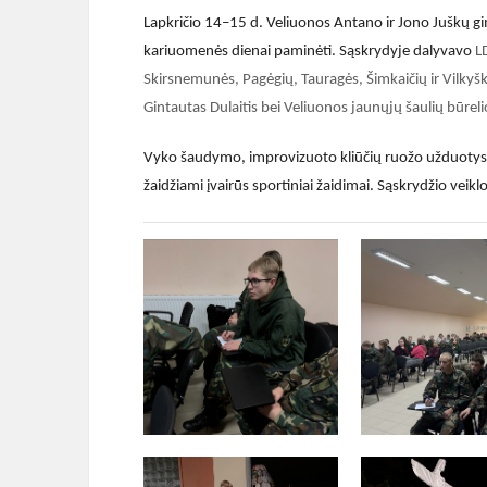
Lapkričio 14–15 d. Veliuonos Antano ir Jono Juškų gim
kariuomenės dienai paminėti
. Sąskrydyje dalyvavo
L
Skirsnemunės, Pagėgių, Tauragės, Šimkaičių ir Vilkyšk
Gintautas Dulaitis bei Veliuonos jaunųjų šaulių būre
Vyko šaudymo, improvizuoto kliūčių ruožo užduotys, v
žaidžiami įvairūs sportiniai žaidimai.
Sąskrydžio veiklo