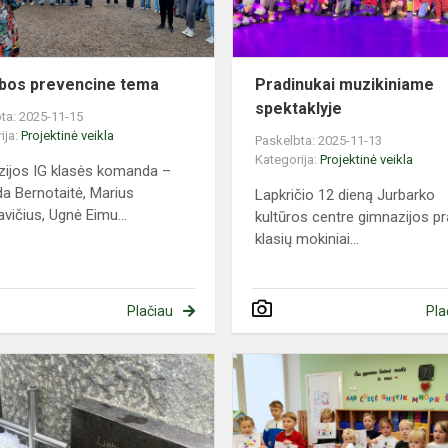
bos prevencine tema
Pradinukai muzikiniame
spektaklyje
ta: 2025-11-15
ija:
Projektinė veikla
Paskelbta: 2025-11-13
Kategorija:
Projektinė veikla
ijos IG klasės komanda –
 Bernotaitė, Marius
Lapkričio 12 dieną Jurbarko
vičius, Ugnė Eimu...
kultūros centre gimnazijos pr
klasių mokiniai...
Plačiau
Pla
Veliuonos
Jaunieji
šauliai