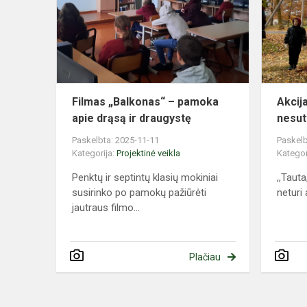
pamoka
apie
drąsą
ir
draugystę
Filmas „Balkonas“ – pamoka
Akcij
apie drąsą ir draugystę
nesut
Paskelbta: 2025-11-11
Paskelb
Kategorija:
Projektinė veikla
Kategor
Penktų ir septintų klasių mokiniai
,,Tauta
susirinko po pamokų pažiūrėti
neturi 
jautraus filmo...
Plačiau