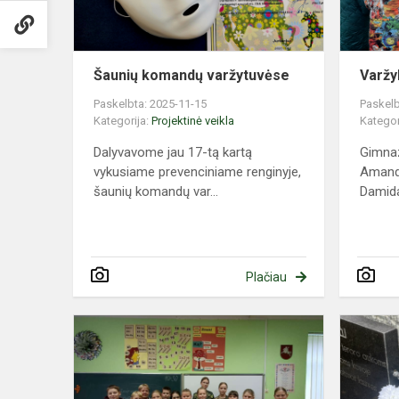
Šaunių komandų varžytuvėse
Varžy
Paskelbta: 2025-11-15
Paskelb
Kategorija:
Projektinė veikla
Kategor
Dalyvavome jau 17-tą kartą
Gimnaz
vykusiame prevenciniame renginyje,
Amanda
šaunių komandų var...
Damida
Plačiau
Šauliškos
veiklos