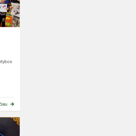
itybos
čiau
Penktokų
pilietiškumo
pamoka