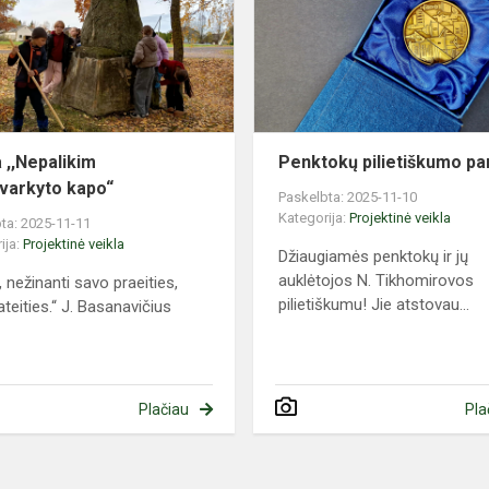
kapo“
a ,,Nepalikim
Penktokų pilietiškumo p
varkyto kapo“
Paskelbta: 2025-11-10
Kategorija:
Projektinė veikla
ta: 2025-11-11
ija:
Projektinė veikla
Džiaugiamės penktokų ir jų
auklėtojos N. Tikhomirovos
, nežinanti savo praeities,
pilietiškumu! Jie atstovau...
ateities.“ J. Basanavičius
Plačiau
Pla