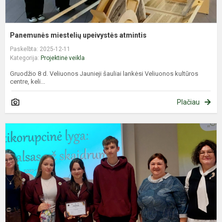
Panemunės miestelių upeivystės atmintis
Paskelbta: 2025-12-11
Kategorija:
Projektinė veikla
Gruodžio 8 d. Veliuonos Jaunieji šauliai lankėsi Veliuonos kultūros
centre, keli...
Plačiau
P
a
a
ir
s