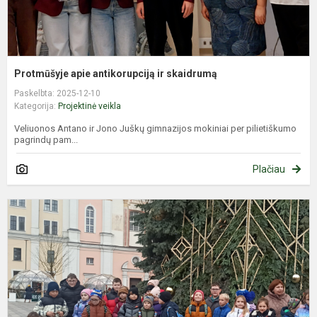
Protmūšyje apie antikorupciją ir skaidrumą
Paskelbta: 2025-12-10
Kategorija:
Projektinė veikla
Veliuonos Antano ir Jono Juškų gimnazijos mokiniai per pilietiškumo
pagrindų pam...
Plačiau
K
u
v