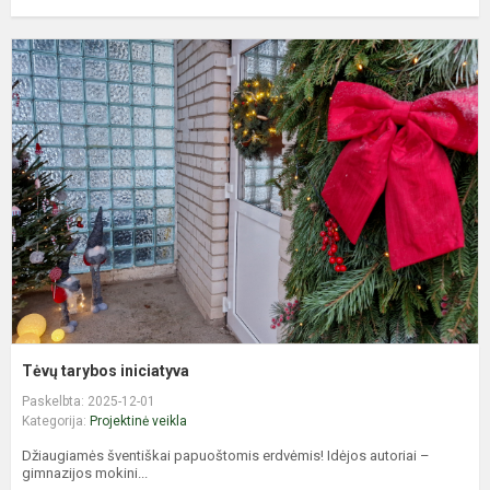
T
t
i
Tėvų tarybos iniciatyva
Paskelbta: 2025-12-01
Kategorija:
Projektinė veikla
Džiaugiamės šventiškai papuoštomis erdvėmis! Idėjos autoriai –
gimnazijos mokini...