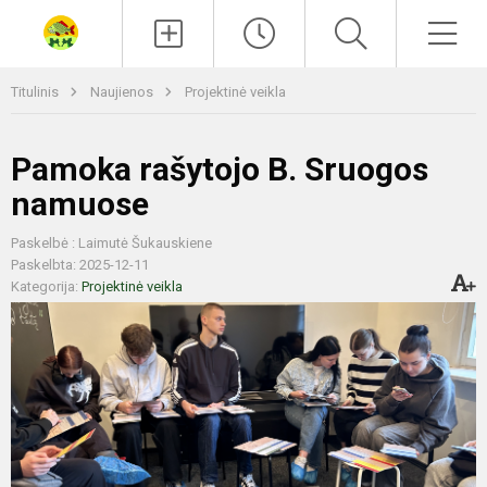
Paieška
Men
Titulinis
Naujienos
Projektinė veikla
Pamoka rašytojo B. Sruogos
namuose
Paskelbė : Laimutė Šukauskiene
Paskelbta: 2025-12-11
Kategorija:
Projektinė veikla