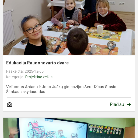
Edukacija Raudondvario dvare
Paskelbta: 2025-12-05
Kategorija:
Projektinė veikla
Veliuonos Antano ir Jono Juškų gimnazijos Seredžiaus Stasio
Šimkaus skyriaus-dau...
Plačiau
P
k
m