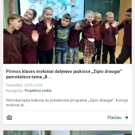
d
j
„
d
pa
Pirmos klasės mokiniai dalyvavo jaukiose „Zipio draugai“
pamokėlėse tema „B...
Paskelbta: 2025-12-05
Kategorija:
Projektinė veikla
Pirmokai tęsia kelionę su prevencine programa „Zipio draugai“, kurioje
mokosi dr...
Plačiau
P