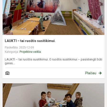
LAUKTI – tai ruoštis susitikimui.
Paskelbta: 2025-12-09
Kategorija:
Projektinė veikla
LAUKTI – tai ruoštis susitikimui. O ruoštis susitikimui – pasistengti būti
geres...
Plačiau
E
R
d