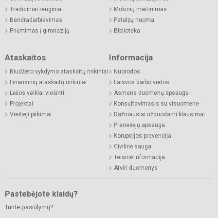
Tradiciniai renginiai
Mokinių maitinimas
Bendradarbiavimas
Patalpų nuoma
Priėmimas į gimnaziją
Biblioteka
Ataskaitos
Informacija
Biudžeto vykdymo ataskaitų rinkiniai
Nuorodos
Finansinių ataskaitų rinkiniai
Laisvos darbo vietos
Lėšos veiklai viešinti
Asmens duomenų apsauga
Projektai
Konsultavimasis su visuomene
Viešieji pirkimai
Dažniausiai užduodami klausimai
Pranešėjų apsauga
Korupcijos prevencija
Civilinė sauga
Teisinė informacija
Atviri duomenys
Pastebėjote klaidų?
Turite pasiūlymų?