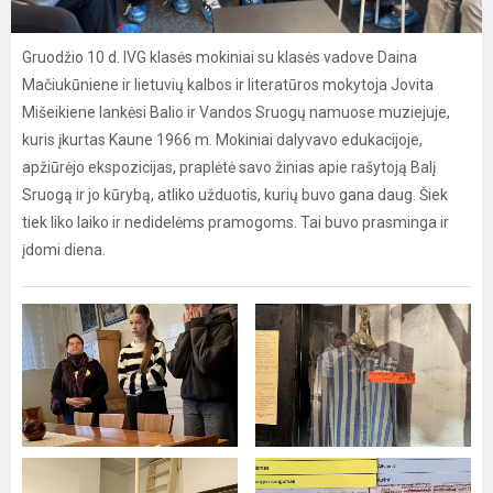
Gruodžio 10 d. IVG klasės mokiniai su klasės vadove Daina
Mačiukūniene ir lietuvių kalbos ir literatūros mokytoja Jovita
Mišeikiene lankėsi Balio ir Vandos Sruogų namuose muziejuje,
kuris įkurtas Kaune 1966 m. Mokiniai dalyvavo edukacijoje,
apžiūrėjo ekspozicijas, praplėtė savo žinias apie rašytoją Balį
Sruogą ir jo kūrybą, atliko užduotis, kurių buvo gana daug. Šiek
tiek liko laiko ir nedidelėms pramogoms. Tai buvo prasminga ir
įdomi diena.