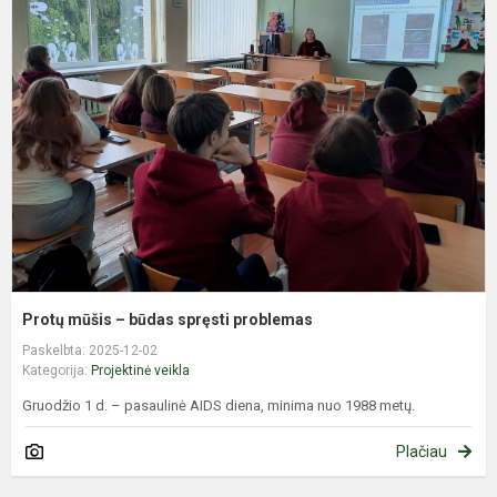
m
–
b
s
p
Protų mūšis – būdas spręsti problemas
Paskelbta: 2025-12-02
Kategorija:
Projektinė veikla
Gruodžio 1 d. – pasaulinė AIDS diena, minima nuo 1988 metų.
Plačiau