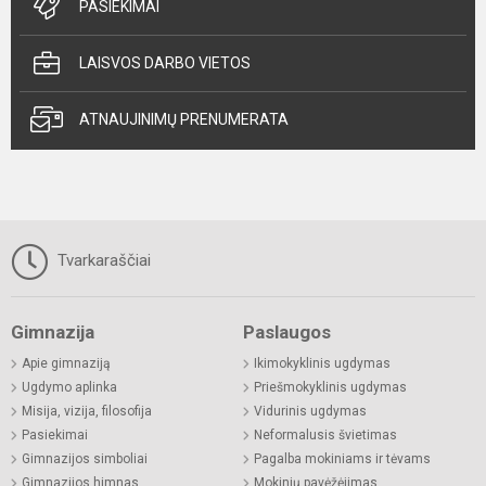
PASIEKIMAI
LAISVOS DARBO VIETOS
ATNAUJINIMŲ PRENUMERATA
Tvarkaraščiai
Gimnazija
Paslaugos
Apie gimnaziją
Ikimokyklinis ugdymas
Ugdymo aplinka
Priešmokyklinis ugdymas
Misija, vizija, filosofija
Vidurinis ugdymas
Pasiekimai
Neformalusis švietimas
Gimnazijos simboliai
Pagalba mokiniams ir tėvams
Gimnazijos himnas
Mokinių pavėžėjimas