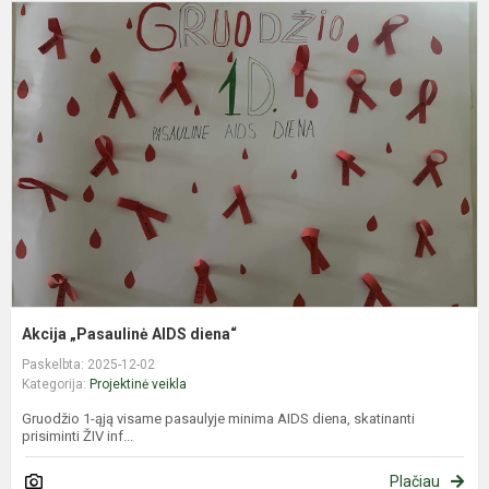
A
„
A
d
Akcija „Pasaulinė AIDS diena“
Paskelbta: 2025-12-02
Kategorija:
Projektinė veikla
Gruodžio 1-ąją visame pasaulyje minima AIDS diena, skatinanti
prisiminti ŽIV inf...
Plačiau