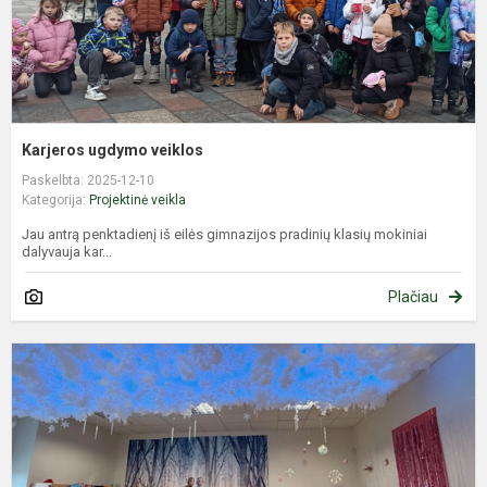
Karjeros ugdymo veiklos
Paskelbta: 2025-12-10
Kategorija:
Projektinė veikla
Jau antrą penktadienį iš eilės gimnazijos pradinių klasių mokiniai
dalyvauja kar...
Plačiau
L
–
t
r
s