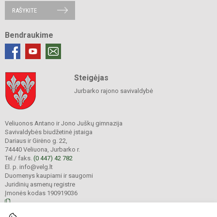
RAŠYKITE
Bendraukime
Steigėjas
Jurbarko rajono savivaldybė
Veliuonos Antano ir Jono Juškų gimnazija
Savivaldybės biudžetinė įstaiga
Dariaus ir Girėno g. 22,
74440 Veliuona, Jurbarko r.
Tel./ faks.
(0 447) 42 782
El. p. info@velg.lt
Duomenys kaupiami ir saugomi
Juridinių asmenų registre
Įmonės kodas 190919036