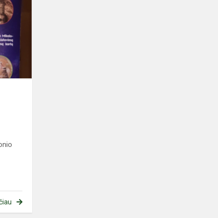
edukacija
onio
čiau