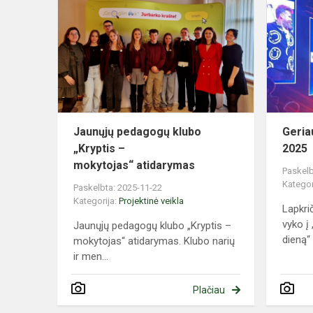
pedagogų
klubo
„Kryptis
–
mokytojas“ 
Jaunųjų pedagogų klubo
Geria
„Kryptis –
2025
mokytojas“ atidarymas
Paskelb
Kategor
Paskelbta: 2025-11-22
Kategorija:
Projektinė veikla
Lapkri
vyko į
Jaunųjų pedagogų klubo „Kryptis –
dieną“ Ž
mokytojas“ atidarymas. Klubo narių
ir men...
Plačiau