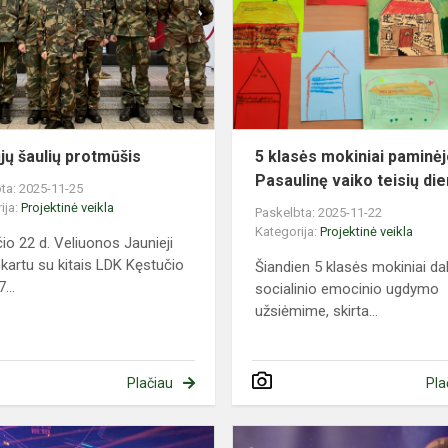
protmūšis
jų šaulių protmūšis
5 klasės mokiniai paminė
Pasaulinę vaiko teisių di
ta: 2025-11-25
ija:
Projektinė veikla
Paskelbta: 2025-11-22
Kategorija:
Projektinė veikla
čio 22 d. Veliuonos Jaunieji
i kartu su kitais LDK Kęstučio
Šiandien 5 klasės mokiniai da
...
socialinio emocinio ugdymo
užsiėmime, skirta...
Plačiau
Pla
Geriausia