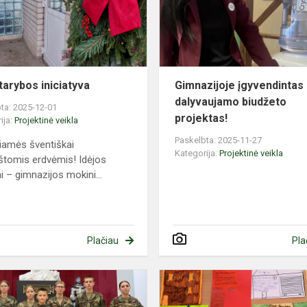
tarybos iniciatyva
Gimnazijoje įgyvendintas
dalyvaujamo biudžeto
ta: 2025-12-01
projektas!
ija:
Projektinė veikla
Paskelbta: 2025-11-27
iamės šventiškai
Kategorija:
Projektinė veikla
tomis erdvėmis! Idėjos
i – gimnazijos mokini...
Plačiau
Pla
Jaunųjų
šaulių