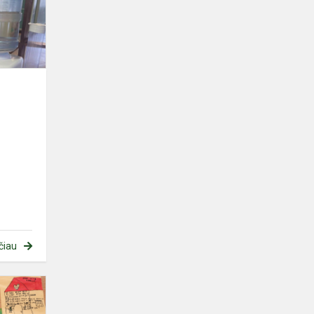
projektas!
čiau
5
klasės