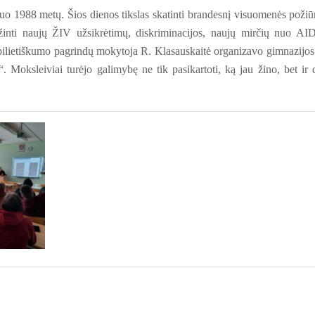
 1988 metų. Šios dienos tikslas skatinti brandesnį visuomenės požiūr
inti naujų ŽIV užsikrėtimų, diskriminacijos, naujų mirčių nuo AI
pilietiškumo pagrindų mokytoja R. Klasauskaitė organizavo gimnazijos
Moksleiviai turėjo galimybę ne tik pasikartoti, ką jau žino, bet ir 