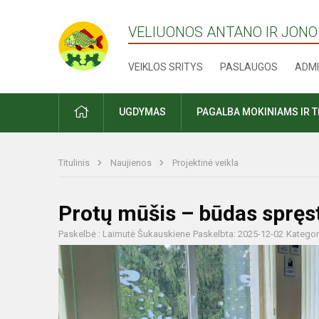
VELIUONOS ANTANO IR JONO
VEIKLOS SRITYS
PASLAUGOS
ADMI
PRADŽIA
UGDYMAS
PAGALBA MOKINIAMS IR 
Titulinis
Naujienos
Projektinė veikla
Protų mūšis – būdas spręs
Paskelbė : Laimutė Šukauskiene
Paskelbta: 2025-12-02
Kategor