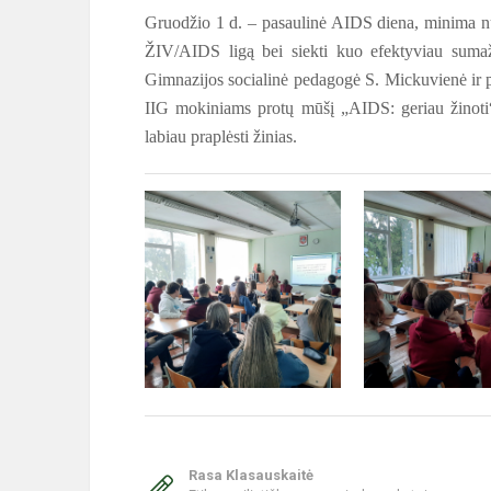
Gruodžio 1 d. – pasaulinė AIDS diena, minima nuo
ŽIV/AIDS ligą bei siekti kuo efektyviau sumaž
Gimnazijos socialinė pedagogė S. Mickuvienė ir 
IIG mokiniams protų mūšį „AIDS: geriau žinoti“. 
labiau praplėsti žinias.
Rasa Klasauskaitė