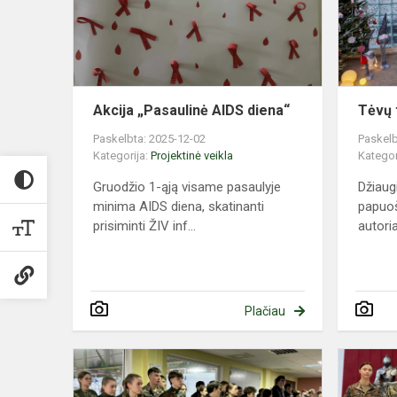
Akcija „Pasaulinė AIDS diena“
Tėvų 
Paskelbta: 2025-12-02
Paskelb
Kategorija:
Projektinė veikla
Kategor
Gruodžio 1-ąją visame pasaulyje
Džiaug
minima AIDS diena, skatinanti
papuoš
prisiminti ŽIV inf...
autoria
Plačiau
Jaunųjų
šaulių