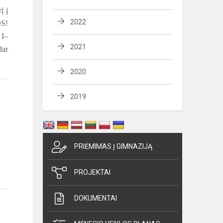
į į
2022
DS!
 I–
2021
dar
2020
2019
PRIĖMIMAS Į GIMNAZIJĄ
PROJEKTAI
DOKUMENTAI