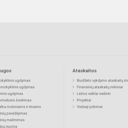
augos
Ataskaitos
okyklinis ugdymas
Biudžeto vykdymo ataskaitų rin
šmokyklinis ugdymas
Finansinių ataskaitų rinkiniai
rinis ugdymas
Lėšos veiklai viešinti
rmalusis švietimas
Projektai
lba mokiniams ir tėvams
Viešieji pirkimai
nių pavėžėjimas
nių maitinimas
alpų nuoma