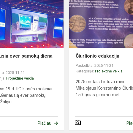
ever
pamokų
diena
2025
atidarymas
usia ever pamokų diena
Čiurlionio edukacija
Paskelbta: 2025-11-21
Kategorija:
Projektinė veikla
ta: 2025-11-21
ija:
Projektinė veikla
2025 metais Lietuva mini
Mikalojaus Konstantino Čiurli
čio 19 d. IIG klasės mokiniai
150-ąsias gimimo meti...
 „Geriausią ever pamokų
algiri...
Plačiau
Pla