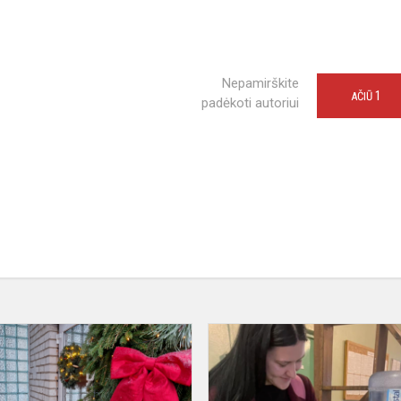
Nepamirškite
1
AČIŪ
padėkoti autoriui
Tėvų
tarybos
iniciatyva