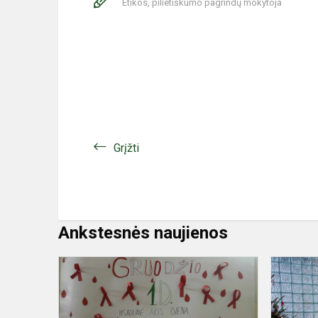
Etikos, pilietiškumo pagrindų mokytoja
Grįžti
Ankstesnės naujienos
Akcija
„Pasaulinė
AIDS
diena“