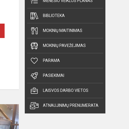
MĖNESIO VEIKLOS PLANAS
BIBLIOTEKA
MOKINIŲ MAITINIMAS
MOKINIŲ PAVĖŽĖJIMAS
PARAMA
PASIEKIMAI
LAISVOS DARBO VIETOS
ATNAUJINIMŲ PRENUMERATA
Gimnazijoje
įgyvendintas
dalyvaujamo
biudžeto