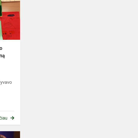
mokiniai
paminėjo
Pasaulinę
vaiko
teisių
dieną
jo
eną
lyvavo
čiau
Čiurlionio