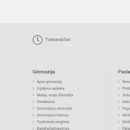
Tvarkaraščiai
Gimnazija
Pasl
Apie gimnaziją
Ikim
Ugdymo aplinka
Prie
Misija, vizija, filosofija
Vidu
Pasiekimai
Nefo
Gimnazijos simboliai
Paga
Gimnazijos himnas
Moki
Tradiciniai renginiai
Moki
Bendradarbiavimas
Pat