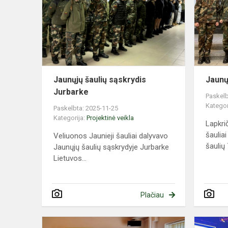
sąskrydis
Jurbarke
Jaunųjų šaulių sąskrydis
Jaunų
Jurbarke
Paskelb
Kategor
Paskelbta: 2025-11-25
Kategorija:
Projektinė veikla
Lapkri
šaulia
Veliuonos Jaunieji šauliai dalyvavo
šaulių 7
Jaunųjų šaulių sąskrydyje Jurbarke
Lietuvos...
Plačiau
Jaunųjų