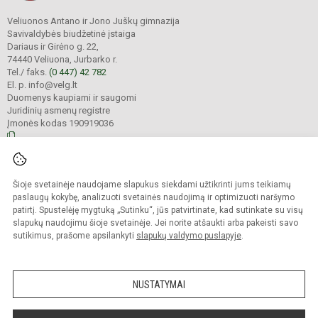
Veliuonos Antano ir Jono Juškų gimnazija
Savivaldybės biudžetinė įstaiga
Dariaus ir Girėno g. 22,
74440 Veliuona, Jurbarko r.
Tel./ faks.
(0 447) 42 782
El. p. info@velg.lt
Duomenys kaupiami ir saugomi
Juridinių asmenų registre
Įmonės kodas 190919036
© 2023. Veliuonos Antano ir Jono Juškų gimnazija. Visos teisės saugomos.
Šioje svetainėje naudojame slapukus siekdami užtikrinti jums teikiamų
Kopijuoti turinį be raštiško gimnazijos administracijos sutikimo griežtai
draudžiama.
paslaugų kokybę, analizuoti svetainės naudojimą ir optimizuoti naršymo
patirtį. Spustelėję mygtuką „Sutinku“, jūs patvirtinate, kad sutinkate su visų
Prieinamumo paraiška
Slapukų valdymas
slapukų naudojimu šioje svetainėje. Jei norite atšaukti arba pakeisti savo
sutikimus, prašome apsilankyti
slapukų valdymo puslapyje
.
Sumanus būdas atnaujinti
mokyklos interneto
svetainę
NUSTATYMAI