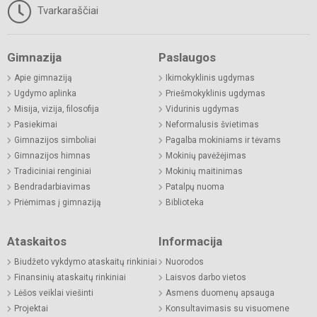
Tvarkaraščiai
Gimnazija
Paslaugos
Apie gimnaziją
Ikimokyklinis ugdymas
Ugdymo aplinka
Priešmokyklinis ugdymas
Misija, vizija, filosofija
Vidurinis ugdymas
Pasiekimai
Neformalusis švietimas
Gimnazijos simboliai
Pagalba mokiniams ir tėvams
Gimnazijos himnas
Mokinių pavėžėjimas
Tradiciniai renginiai
Mokinių maitinimas
Bendradarbiavimas
Patalpų nuoma
Priėmimas į gimnaziją
Biblioteka
Ataskaitos
Informacija
Biudžeto vykdymo ataskaitų rinkiniai
Nuorodos
Finansinių ataskaitų rinkiniai
Laisvos darbo vietos
Lėšos veiklai viešinti
Asmens duomenų apsauga
Projektai
Konsultavimasis su visuomene