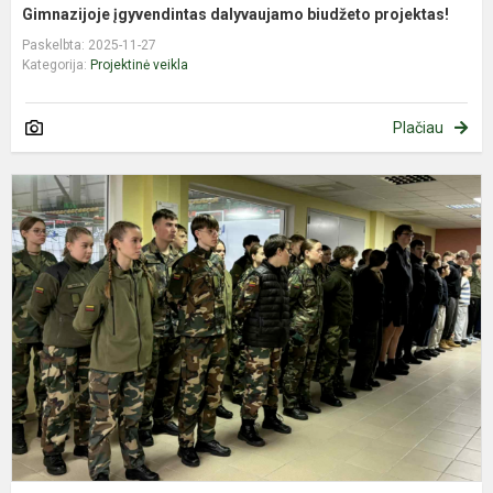
Gimnazijoje įgyvendintas dalyvaujamo biudžeto projektas!
Paskelbta: 2025-11-27
Kategorija:
Projektinė veikla
Plačiau
J
š
s
J