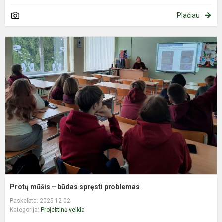
Plačiau
P
m
–
b
s
p
Protų mūšis – būdas spręsti problemas
Paskelbta: 2025-12-02
Kategorija:
Projektinė veikla