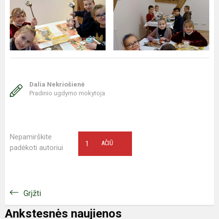
Dalia Nekriošienė
Pradinio ugdymo mokytoja
Nepamirškite
1
AČIŪ
padėkoti autoriui
Grįžti
Ankstesnės naujienos