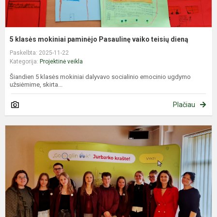
5 klasės mokiniai paminėjo Pasaulinę vaiko teisių dieną
Paskelbta: 2025-11-22
Kategorija:
Projektinė veikla
Šiandien 5 klasės mokiniai dalyvavo socialinio emocinio ugdymo
užsiėmime, skirta...
Plačiau
J
p
k
„
–
m