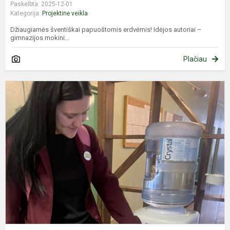
Paskelbta: 2025-12-01
Kategorija:
Projektinė veikla
Džiaugiamės šventiškai papuoštomis erdvėmis! Idėjos autoriai –
gimnazijos mokini...
Plačiau
G
į
d
b
p