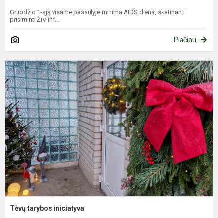
Gruodžio 1-ąją visame pasaulyje minima AIDS diena, skatinanti
prisiminti ŽIV inf...
Plačiau
T
t
i
Tėvų tarybos iniciatyva