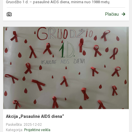
Gruodžio 1 d. – pasaulinė AIDS diena, minima nuo 1988 metų.
Plačiau
A
„
A
d
Akcija „Pasaulinė AIDS diena“
Paskelbta: 2025-12-02
Kategorija:
Projektinė veikla