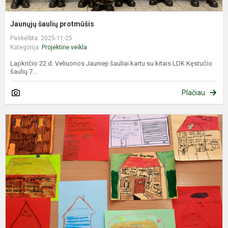
Jaunųjų šaulių protmūšis
Paskelbta: 2025-11-25
Kategorija:
Projektinė veikla
Lapkričio 22 d. Veliuonos Jaunieji šauliai kartu su kitais LDK Kęstučio
šaulių 7...
Plačiau
5
k
m
p
P
v
t
d