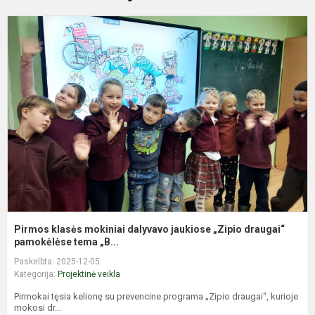
P
k
m
d
j
„
d
pa
Pirmos klasės mokiniai dalyvavo jaukiose „Zipio draugai“
pamokėlėse tema „B...
Paskelbta: 2025-12-05
Kategorija:
Projektinė veikla
Pirmokai tęsia kelionę su prevencine programa „Zipio draugai“, kurioje
mokosi dr...