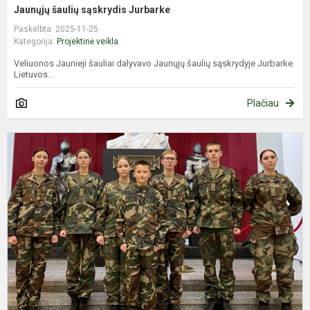
Jaunųjų šaulių sąskrydis Jurbarke
Paskelbta: 2025-11-25
Kategorija:
Projektinė veikla
Veliuonos Jaunieji šauliai dalyvavo Jaunųjų šaulių sąskrydyje Jurbarke
Lietuvos...
Plačiau
J
š
p