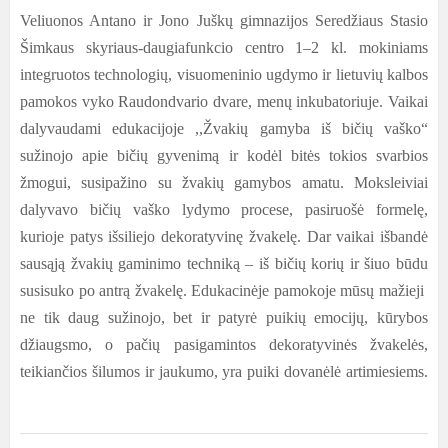
Veliuonos Antano ir Jono Juškų gimnazijos Seredžiaus Stasio
Šimkaus skyriaus-daugiafunkcio centro 1–2 kl. mokiniams
integruotos technologių, visuomeninio ugdymo ir lietuvių kalbos
pamokos vyko Raudondvario dvare, menų inkubatoriuje. Vaikai
dalyvaudami edukacijoje ,,Žvakių gamyba iš bičių vaško“
sužinojo apie bičių gyvenimą ir kodėl bitės tokios svarbios
žmogui, susipažino su žvakių gamybos amatu. Moksleiviai
dalyvavo bičių vaško lydymo procese, pasiruošė formelę,
kurioje patys išsiliejo dekoratyvinę žvakelę. Dar vaikai išbandė
sausąją žvakių gaminimo techniką – iš bičių korių ir šiuo būdu
susisuko po antrą žvakelę.
Edukacinėje pamokoje mūsų mažieji
ne tik daug sužinojo, bet ir
patyrė
puikių emocijų, kūrybos
džiaugsmo, o pačių pasigamintos dekoratyvinės žvakelės,
teikiančios šilumos ir jaukumo, yra puiki dovanėlė artimiesiems.