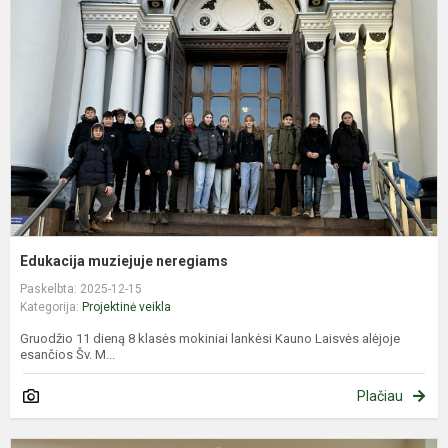
n
Edukacija muziejuje neregiams
Paskelbta: 2025-12-15
Kategorija:
Projektinė veikla
Gruodžio 11 dieną 8 klasės mokiniai lankėsi Kauno Laisvės alėjoje
esančios Šv. M...
Plačiau