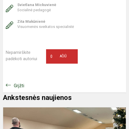
Svietlana Mickuvienė
Socialinė pedagogė
Zita Makūnienė
Visuomenės sveikatos specialistė
Nepamirškite
0
AČIŪ
padėkoti autoriui
Grįžti
Ankstesnės naujienos
P
r
p