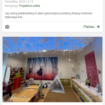
Paskelbta: 2025-12-10
Kategorija:
Projektinė veikla
Jau antrą penktadienį iš eilės gimnazijos pradinių klasių mokiniai
dalyvauja kar...
Plačiau
L
–
t
r
s