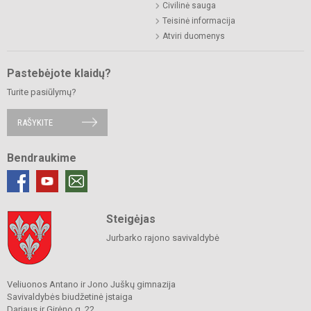
Civilinė sauga
Teisinė informacija
Atviri duomenys
Pastebėjote klaidų?
Turite pasiūlymų?
RAŠYKITE
Bendraukime
Steigėjas
Jurbarko rajono savivaldybė
Veliuonos Antano ir Jono Juškų gimnazija
Savivaldybės biudžetinė įstaiga
Dariaus ir Girėno g. 22,