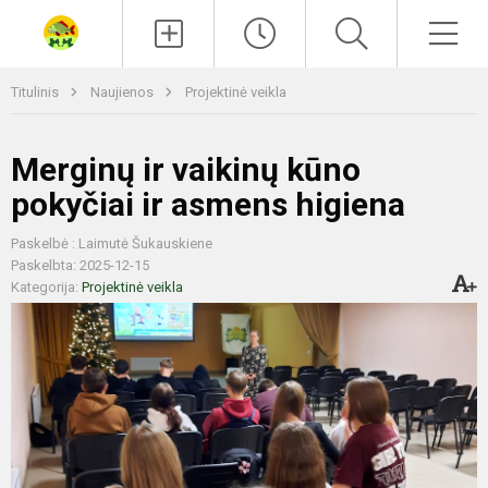
Paieška
Men
Titulinis
Naujienos
Projektinė veikla
Merginų ir vaikinų kūno
pokyčiai ir asmens higiena
Paskelbė : Laimutė Šukauskiene
Paskelbta: 2025-12-15
Kategorija:
Projektinė veikla