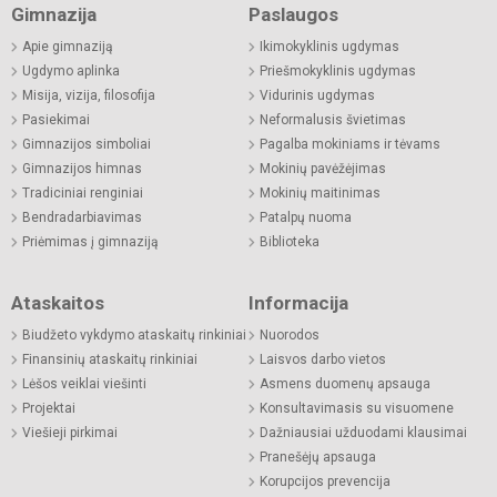
Gimnazija
Paslaugos
Apie gimnaziją
Ikimokyklinis ugdymas
Ugdymo aplinka
Priešmokyklinis ugdymas
Misija, vizija, filosofija
Vidurinis ugdymas
Pasiekimai
Neformalusis švietimas
Gimnazijos simboliai
Pagalba mokiniams ir tėvams
Gimnazijos himnas
Mokinių pavėžėjimas
Tradiciniai renginiai
Mokinių maitinimas
Bendradarbiavimas
Patalpų nuoma
Priėmimas į gimnaziją
Biblioteka
Ataskaitos
Informacija
Biudžeto vykdymo ataskaitų rinkiniai
Nuorodos
Finansinių ataskaitų rinkiniai
Laisvos darbo vietos
Lėšos veiklai viešinti
Asmens duomenų apsauga
Projektai
Konsultavimasis su visuomene
Viešieji pirkimai
Dažniausiai užduodami klausimai
Pranešėjų apsauga
Korupcijos prevencija