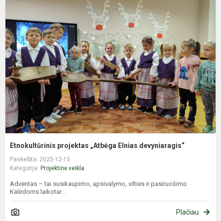
E
p
„
E
d
Etnokultūrinis projektas „Atbėga Elnias devyniaragis“
Paskelbta: 2025-12-15
Kategorija:
Projektinė veikla
Adventas – tai susikaupimo, apsivalymo, vilties ir pasiruošimo
Kalėdoms laikotar...
Plačiau