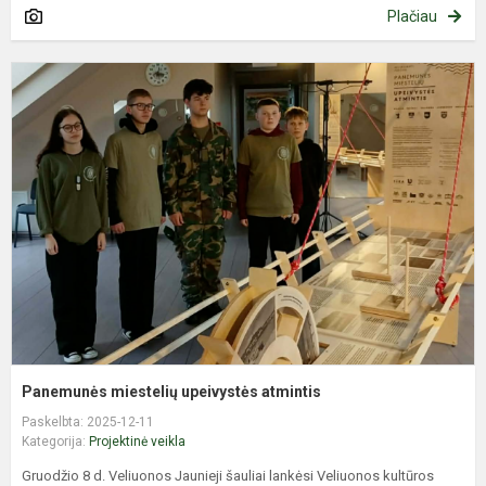
Plačiau
P
m
u
a
Panemunės miestelių upeivystės atmintis
Paskelbta: 2025-12-11
Kategorija:
Projektinė veikla
Gruodžio 8 d. Veliuonos Jaunieji šauliai lankėsi Veliuonos kultūros