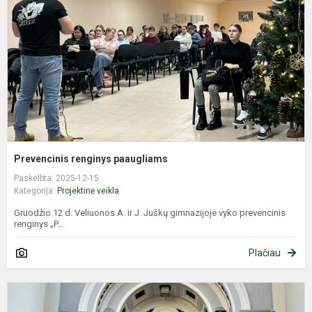
Prevencinis renginys paaugliams
Paskelbta: 2025-12-15
Kategorija:
Projektinė veikla
Gruodžio 12 d. Veliuonos A. ir J. Juškų gimnazijoje vyko prevencinis
renginys „P...
Plačiau
E
m