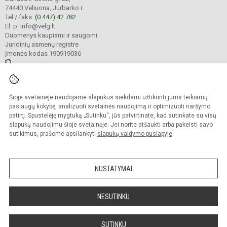
74440 Veliuona, Jurbarko r.
Tel./ faks.
(0 447) 42 782
El. p. info@velg.lt
Duomenys kaupiami ir saugomi
Juridinių asmenų registre
Įmonės kodas 190919036
© 2023. Veliuonos Antano ir Jono Juškų gimnazija. Visos teisės saugomos.
Šioje svetainėje naudojame slapukus siekdami užtikrinti jums teikiamų
Kopijuoti turinį be raštiško gimnazijos administracijos sutikimo griežtai
draudžiama.
paslaugų kokybę, analizuoti svetainės naudojimą ir optimizuoti naršymo
patirtį. Spustelėję mygtuką „Sutinku“, jūs patvirtinate, kad sutinkate su visų
Prieinamumo paraiška
Slapukų valdymas
slapukų naudojimu šioje svetainėje. Jei norite atšaukti arba pakeisti savo
sutikimus, prašome apsilankyti
slapukų valdymo puslapyje
.
Sumanus būdas atnaujinti
mokyklos interneto
svetainę
NUSTATYMAI
NESUTINKU
SUTINKU