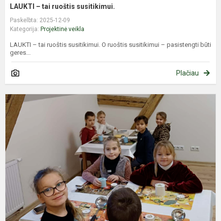
LAUKTI – tai ruoštis susitikimui.
Paskelbta: 2025-12-09
Kategorija:
Projektinė veikla
LAUKTI – tai ruoštis susitikimui. O ruoštis susitikimui – pasistengti būti
geres...
Plačiau
E
R
d