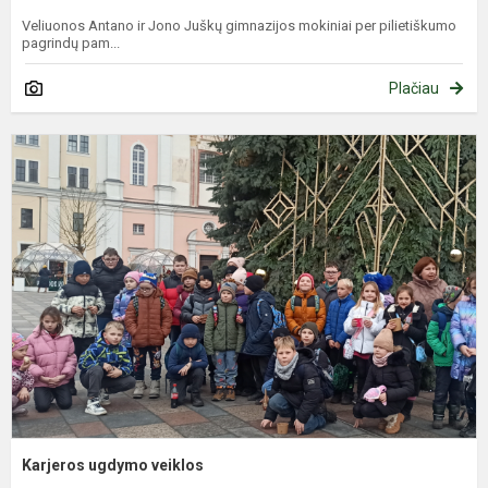
Veliuonos Antano ir Jono Juškų gimnazijos mokiniai per pilietiškumo
pagrindų pam...
Plačiau
K
u
v
Karjeros ugdymo veiklos