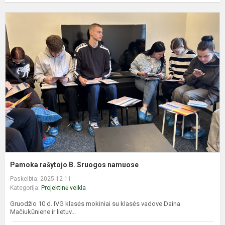
P
r
B
S
n
Pamoka rašytojo B. Sruogos namuose
Paskelbta: 2025-12-11
Kategorija:
Projektinė veikla
Gruodžio 10 d. IVG klasės mokiniai su klasės vadove Daina
Mačiukūniene ir lietuv...