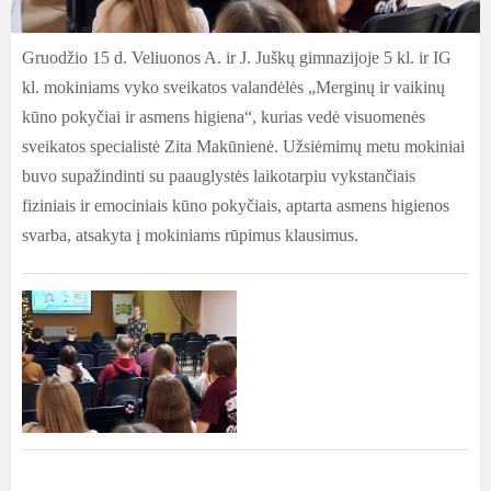
Gruodžio 15 d. Veliuonos A. ir J. Juškų gimnazijoje 5 kl. ir IG
kl. mokiniams vyko sveikatos valandėlės „Merginų ir vaikinų
kūno pokyčiai ir asmens higiena“, kurias vedė visuomenės
sveikatos specialistė Zita Makūnienė. Užsiėmimų metu mokiniai
buvo supažindinti su paauglystės laikotarpiu vykstančiais
fiziniais ir emociniais kūno pokyčiais, aptarta asmens higienos
svarba, atsakyta į mokiniams rūpimus klausimus.