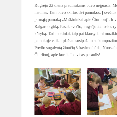
Rugsėjo 22 diena pradinukams buvo neįprasta. Mo
metines. Tam buvo skirtos dvi pamokos. Į svečius
pirmąją pamoką „Miškininkai apie Čiurlionį“. Ir v
Raigardo girią. Pasak svečio, rugsėjo 22
–
osios r
kūrybą. Tad mokiniai, taip pat klausydami muziki
pamokoje vaikai plačiau susipažino su kompozitoria
Povilo sugalvotą žinučių šifravimo būdą. Nuostabu
Čiurlionį, apie kurį kalba visas pasaulis!