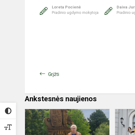
Loreta Pocienė
Daiva Jur
Pradinio ugdymo mokytoja
Pradinio 
Grįžti
Ankstesnės naujienos
Žygis
į
Belvederio
dvaro