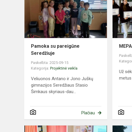
pareigūne
Seredžiuje
Pamoka su pareigūne
MEPA 
Seredžiuje
Paskelb
Kategor
Paskelbta: 2025-09-15
Kategorija:
Projektinė veikla
Už sė
metus
Veliuonos Antano ir Jono Juškų
gimnazijos Seredžiaus Stasio
Šimkaus skyriaus-dau...
Plačiau
Saugaus