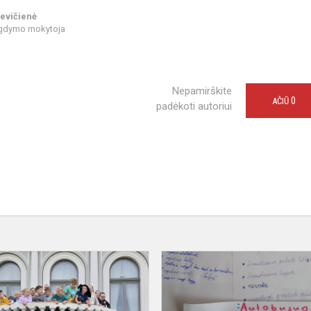
evičienė
ugdymo mokytoja
Nepamirškite
0
AČIŪ
padėkoti autoriui
Ekskursija
po
Žemaitiją