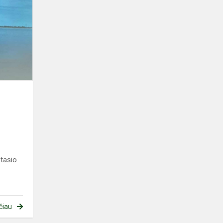
su
gamtininku
M.
Čepuliu
.
.
tasio
čiau