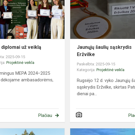
už
veiklą
diplomai už veiklą
Jaunųjų šaulių sąskrydis
Eržvilke
ta: 2025-09-15
ija:
Projektinė veikla
Paskelbta: 2025-09-15
Kategorija:
Projektinė veikla
kmingus MEPA 2024–2025
 dėkojame ambasadorėms,
Rugsėjo 12 d. vyko Jaunųjų ša
sąskrydis Eržvilke, skirtas Pat
dienai pa...
Plačiau
Pla
Pamokos