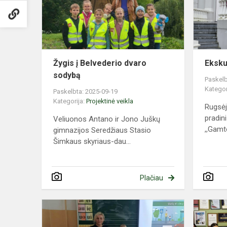
sodybą
Žygis į Belvederio dvaro
Eksku
sodybą
Paskelb
Kategor
Paskelbta: 2025-09-19
Kategorija:
Projektinė veikla
Rugsėj
pradini
Veliuonos Antano ir Jono Juškų
,,Gamto
gimnazijos Seredžiaus Stasio
Šimkaus skyriaus-dau...
Plačiau
Pamoka
su