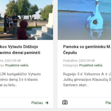
Vytauto
Didžiojo
karūnavimo
dienai
paminėti
os Vytauto Didžiojo
Pamoka su gamtininku M
avimo dienai paminėti
Čepuliu
ta: 2025-09-08
Paskelbta: 2025-09-08
ija:
Projektinė veikla
Kategorija:
Projektinė veikla
 LDK kunigaikščio Vytauto
Rugsėjo 5 d. Veliuonos A. ir J
vimo dieną 5 ir 6 klasės
Juškų gimnazijos Klausučių S
i su lietu...
Santvaro skyri...
Plačiau
Pla