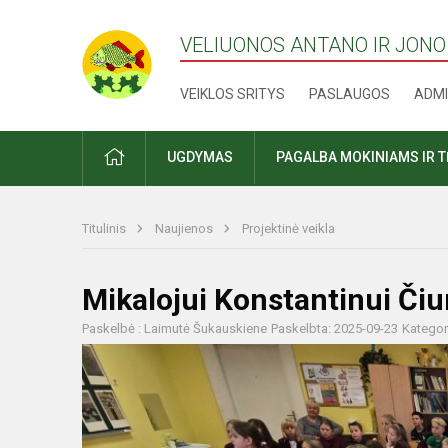
VELIUONOS ANTANO IR JONO
VEIKLOS SRITYS
PASLAUGOS
ADMI
PRADŽIA
UGDYMAS
PAGALBA MOKINIAMS IR 
Titulinis
Naujienos
Projektinė veikla
Mikalojui Konstantinui Čiu
Paskelbė : Laimutė Šukauskiene
Paskelbta: 2025-09-23
Kategor