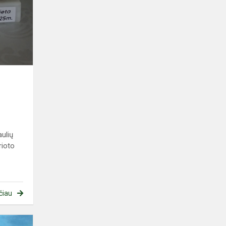
sąskrydis
Eržvilke
ulių
rioto
čiau
Pamoka