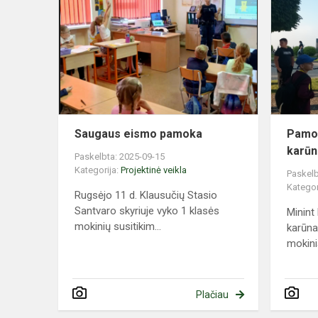
eismo
pamoka
Saugaus eismo pamoka
Pamok
karūn
Paskelbta: 2025-09-15
Kategorija:
Projektinė veikla
Paskelb
Kategor
Rugsėjo 11 d. Klausučių Stasio
Santvaro skyriuje vyko 1 klasės
Minint
mokinių susitikim...
karūna
mokinia
Plačiau