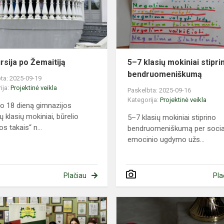
rsija po Žemaitiją
5–7 klasių mokiniai stipri
bendruomeniškumą
ta: 2025-09-19
ija:
Projektinė veikla
Paskelbta: 2025-09-16
Kategorija:
Projektinė veikla
o 18 dieną gimnazijos
ų klasių mokiniai, būrelio
5–7 klasių mokiniai stiprino
s takais“ n...
bendruomeniškumą per social
emocinio ugdymo užs...
Plačiau
Pla
MEPA
diplomai