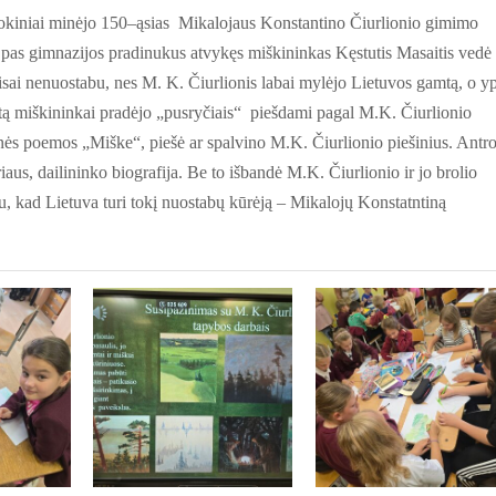
kiniai minėjo 150­
–
ąsias Mikalojaus Konstantino Čiurlionio gimimo
 pas gimnazijos pradinukus atvykęs miškininkas Kęstutis Masaitis vedė
isai nenuostabu, nes M. K. Čiurlionis labai mylėjo Lietuvos gamtą, o y
ytą miškininkai pradėjo „pusryčiais“ piešdami pagal M.K. Čiurlionio
nės poemos „Miške“, piešė ar spalvino M.K. Čiurlionio piešinius. Antro
us, dailininko biografija. Be to išbandė M.K. Čiurlionio ir jo brolio
, kad Lietuva turi tokį nuostabų kūrėją
–
Mikalojų Konstatntiną