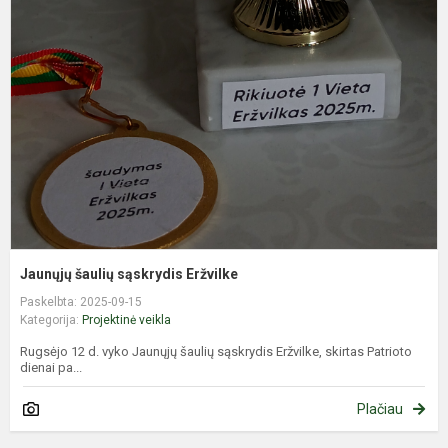
š
s
E
Jaunųjų šaulių sąskrydis Eržvilke
Paskelbta: 2025-09-15
Kategorija:
Projektinė veikla
Rugsėjo 12 d. vyko Jaunųjų šaulių sąskrydis Eržvilke, skirtas Patrioto
dienai pa...
Plačiau