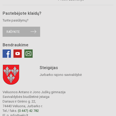
Pastebėjote klaidų?
Turite pasiūlymų?
RAŠYKITE
Bendraukime
Steigėjas
Jurbarko rajono savivaldybė
Veliuonos Antano ir Jono Juškų gimnazija
Savivaldybės biudžetinė įstaiga
Dariaus ir Girėno g. 22,
74440 Veliuona, Jurbarko r.
Tel./ faks.
(0 447) 42 782
El. p. info@velg.lt