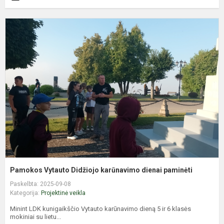
P
V
D
k
d
p
Pamokos Vytauto Didžiojo karūnavimo dienai paminėti
Paskelbta: 2025-09-08
Kategorija:
Projektinė veikla
Minint LDK kunigaikščio Vytauto karūnavimo dieną 5 ir 6 klasės
mokiniai su lietu...