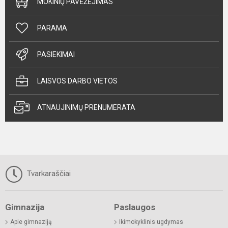
MOKINIŲ PAVĖŽĖJIMAS
PARAMA
PASIEKIMAI
LAISVOS DARBO VIETOS
ATNAUJINIMŲ PRENUMERATA
Tvarkaraščiai
Gimnazija
Paslaugos
Apie gimnaziją
Ikimokyklinis ugdymas