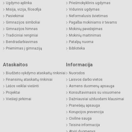
Ugdymo aplinka
Priešmokyklinis ugdymas
Misija, vizija, filosofija
Vidurinis ugdymas
Pasiekimai
Neformalusis švietimas
Gimnazijos simboliai
Pagalba mokiniams ir tėvams
Gimnazijos himnas
Mokinių pavėžėjimas
Tradiciniai renginiai
Mokinių maitinimas
Bendradarbiavimas
Patalpų nuoma
Priėmimas į gimnaziją
Biblioteka
Ataskaitos
Informacija
Biudžeto vykdymo ataskaitų rinkiniai
Nuorodos
Finansinių ataskaitų rinkiniai
Laisvos darbo vietos
Lėšos veiklai viešinti
Asmens duomenų apsauga
Projektai
Konsultavimasis su visuomene
Viešieji pirkimai
Dažniausiai užduodami klausimai
Pranešėjų apsauga
Korupcijos prevencija
Civilinė sauga
Teisinė informacija
Atviri duomenys