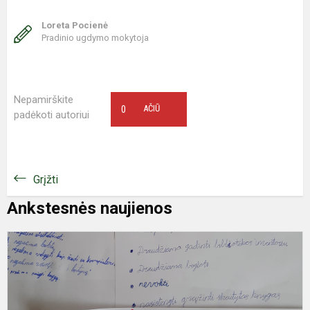
Loreta Pocienė
Pradinio ugdymo mokytoja
Nepamirškite
0
AČIŪ
padėkoti autoriui
Grįžti
Ankstesnės naujienos
5
7
k
m
s