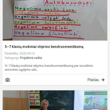
b
5–7 klasių mokiniai stiprino bendruomeniškumą
Paskelbta: 2025-09-16
Kategorija:
Projektinė veikla
5–7 klasių mokiniai stiprino bendruomeniškumą per socialinio
emocinio ugdymo užs...
Plačiau
P
s
p