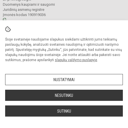
Duomenys kaupiami ir saugomi
Juridinių asmenų registre
Įmonės kodas 190919036
© 2023. Veliuonos Antano ir Jono Juškų gimnazija. Visos teisės saugomos.
Šioje svetainėje naudojame slapukus siekdami užtikrinti jums teikiamų
Kopijuoti turinį be raštiško gimnazijos administracijos sutikimo griežtai
draudžiama.
paslaugų kokybę, analizuoti svetainės naudojimą ir optimizuoti naršymo
patirtį. Spustelėję mygtuką „Sutinku“, jūs patvirtinate, kad sutinkate su visų
Prieinamumo paraiška
Slapukų valdymas
slapukų naudojimu šioje svetainėje. Jei norite atšaukti arba pakeisti savo
sutikimus, prašome apsilankyti
slapukų valdymo puslapyje
.
Sumanus būdas atnaujinti
mokyklos interneto
svetainę
NUSTATYMAI
NESUTINKU
SUTINKU