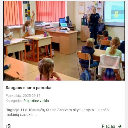
S
e
p
Saugaus eismo pamoka
Paskelbta: 2025-09-15
Kategorija:
Projektinė veikla
Rugsėjo 11 d. Klausučių Stasio Santvaro skyriuje vyko 1 klasės
mokinių susitikim...
Plačiau