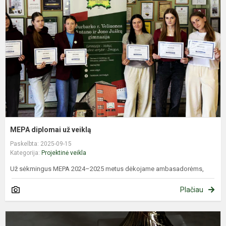
u
v
MEPA diplomai už veiklą
Paskelbta: 2025-09-15
Kategorija:
Projektinė veikla
Už sėkmingus MEPA 2024–2025 metus dėkojame ambasadorėms,
Plačiau
J