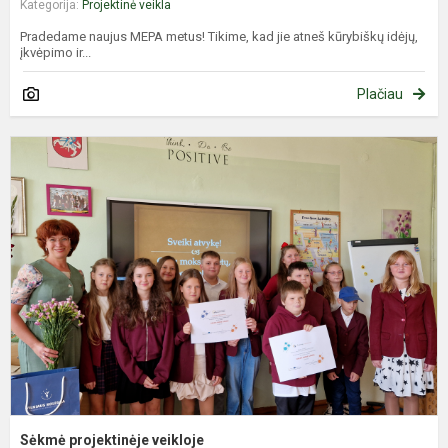
Kategorija:
Projektinė veikla
Pradedame naujus MEPA metus! Tikime, kad jie atneš kūrybiškų idėjų,
įkvėpimo ir...
Plačiau
S
p
v
Sėkmė projektinėje veikloje