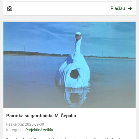
Plačiau
P
s
g
M
Č
Pamoka su gamtininku M. Čepuliu
Paskelbta: 2025-09-08
Kategorija:
Projektinė veikla