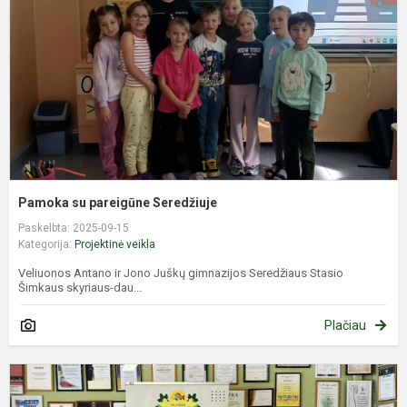
S
Pamoka su pareigūne Seredžiuje
Paskelbta: 2025-09-15
Kategorija:
Projektinė veikla
Veliuonos Antano ir Jono Juškų gimnazijos Seredžiaus Stasio
Šimkaus skyriaus-dau...
Plačiau
M
d