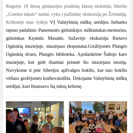
Rugsėjo 18 dieną gimnazijos pradinių klasių mokiniai, būrelio
,,Gamtos takais“ nariai, vyko į pažintinę ekskursiją po Žemaitiją.
Kelionėje mus lydėjo
VĮ Valstybinių miškų urėdijos Jurbarko
rajono padalinio Panemunės girininkijos miškininkas-mentorius,
girininkas Kęstutis Masaitis.
Sužavėjo ekskursija Rietavo
Oginskių muziejuje, muziejaus eksponatai.Grožėjomės Plungės
Oginskių dvaru, Plungės biblioteka. Apsilankėme Šaltojo karo
muziejuje, kur gidė išsamiai pristatė šio muziejaus istoriją.
Nuvykome ir prie Siberijos apžvalgos bokšto, kur nuo bokšto
viršaus grožėjomės kraštovaizdžiu. Dėkojame Valstybinių miškų
urėdijai, kuri finansavo šią mūsų kelionę.