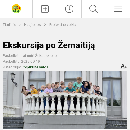
Paieška
Men
Titulinis
Naujienos
Projektinė veikla
Ekskursija po Žemaitiją
Paskelbė : Laimutė Šukauskiene
Paskelbta: 2025-09-19
Kategorija:
Projektinė veikla