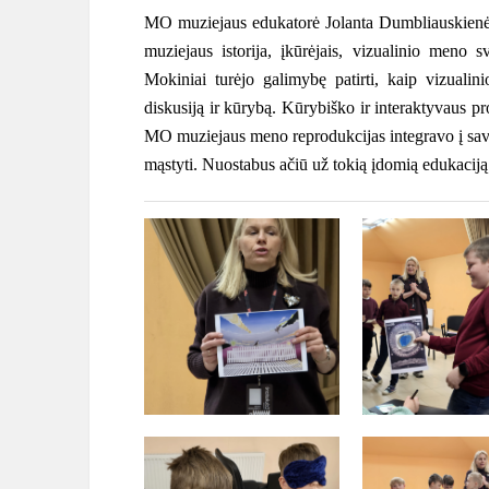
MO muziejaus edukatorė Jolanta Dumbliauskienė 
muziejaus istorija, įkūrėjais, vizualinio meno
Mokiniai turėjo galimybę patirti, kaip vizualin
diskusiją ir kūrybą. Kūrybiško ir interaktyvaus p
MO muziejaus meno reprodukcijas integravo į savo 
mąstyti. Nuostabus ačiū už tokią įdomią edukaciją