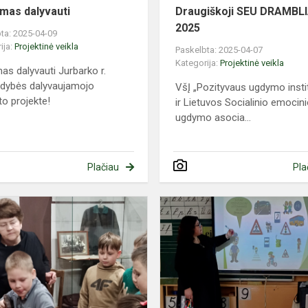
imas dalyvauti
Draugiškoji SEU DRAMBL
2025
ta: 2025-04-09
ija:
Projektinė veikla
Paskelbta: 2025-04-07
Kategorija:
Projektinė veikla
mas dalyvauti Jurbarko r.
ldybės dalyvaujamojo
VšĮ „Pozityvaus ugdymo insti
to projekte!
ir Lietuvos Socialinio emocin
ugdymo asocia...
Plačiau
Pla
Karjeros
ugdymo
veikla