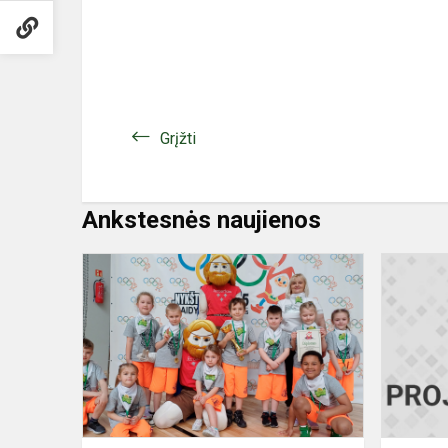
Grįžti
Ankstesnės naujienos
Sporto
renginys
„Nykštuko
žaidynės
2025“