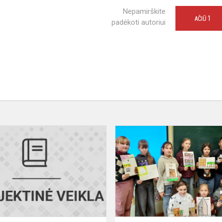
Nepamirškite
1
AČIŪ
padėkoti autoriui
Kvietimas
dalyvauti