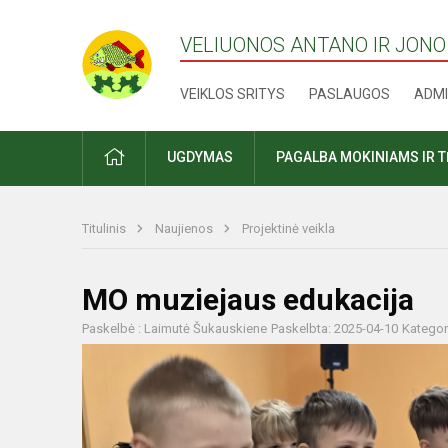
VELIUONOS ANTANO IR JONO
VEIKLOS SRITYS
PASLAUGOS
ADMI
PRADŽIA
UGDYMAS
PAGALBA MOKINIAMS IR 
Titulinis
Naujienos
Projektinė veikla
MO muziejaus edukacija
Paskelbė : Laimutė Šukauskiene
Paskelbta: 2025-04-10
Kategor