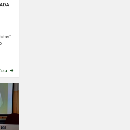
IADA
tutas“
io
čiau
Saugaus
eismo
pamoka