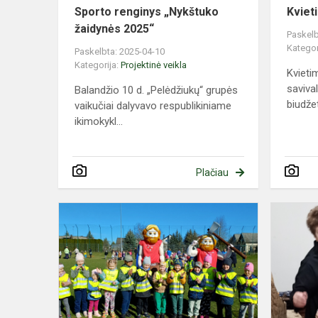
Sporto renginys „Nykštuko
Kviet
žaidynės 2025“
Paskelb
Kategor
Paskelbta: 2025-04-10
Kategorija:
Projektinė veikla
Kvieti
saviva
Balandžio 10 d. „Pelėdžiukų“ grupės
biudže
vaikučiai dalyvavo respublikiniame
ikimokykl...
Plačiau
Aktyviai
judu
–
sveikas
esu