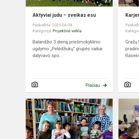
Aktyviai judu – sveikas esu
Karje
Paskelbta: 2025-04-04
Paskelb
Kategorija:
Projektinė veikla
Kategor
Balandžio 3 dieną priešmokyklinio
Gražų 
ugdymo „Pelėdžiukų“ grupės vaikai
pradini
dalyvavo spo...
Raseini
Plačiau
Integruota
pamoka
bibliotekoje