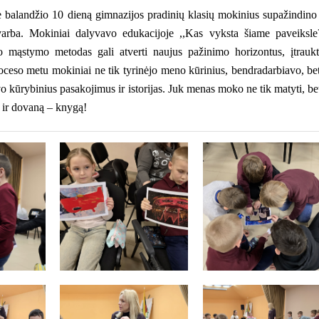
balandžio 10 dieną gimnazijos pradinių klasių mokinius supažindino
 svarba. Mokiniai dalyvavo edukacijoje ,,Kas vyksta šiame paveiksle
io mąstymo metodas gali atverti naujus pažinimo horizontus, įtraukt
roceso metu mokiniai ne tik tyrinėjo meno kūrinius, bendradarbiavo, bet
kūrybinius pasakojimus ir istorijas. Juk menas moko ne tik matyti, bet
 ir dovaną – knygą!