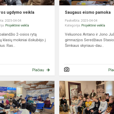
ros ugdymo veikla
Saugaus eismo pamoka
ta: 2025-04-04
Paskelbta: 2025-04-04
ija:
Projektinė veikla
Kategorija:
Projektinė veikla
balandžio 2-osios rytą
Veliuonos Antano ir Jono Ju
ų klasių mokiniai išskubėjo į
gimnazijos Seredžiaus Stasi
us. Ras...
Šimkaus skyriaus-dau...
Plačiau
Pla
Jaunieji
energetikai
edukacijoje