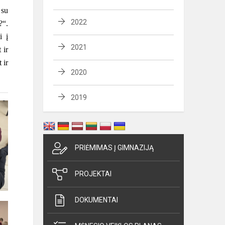
 su
2022
?“.
i į
2021
 ir
 ir
2020
2019
PRIĖMIMAS Į GIMNAZIJĄ
PROJEKTAI
DOKUMENTAI