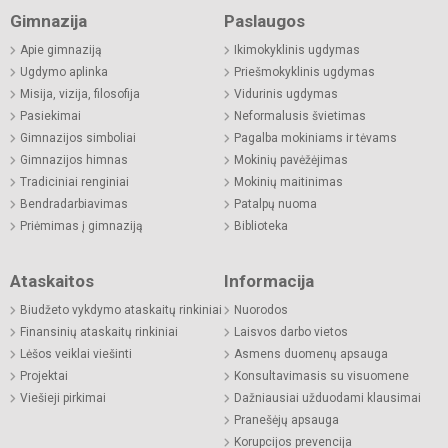
Gimnazija
Paslaugos
Apie gimnaziją
Ikimokyklinis ugdymas
Ugdymo aplinka
Priešmokyklinis ugdymas
Misija, vizija, filosofija
Vidurinis ugdymas
Pasiekimai
Neformalusis švietimas
Gimnazijos simboliai
Pagalba mokiniams ir tėvams
Gimnazijos himnas
Mokinių pavėžėjimas
Tradiciniai renginiai
Mokinių maitinimas
Bendradarbiavimas
Patalpų nuoma
Priėmimas į gimnaziją
Biblioteka
Ataskaitos
Informacija
Biudžeto vykdymo ataskaitų rinkiniai
Nuorodos
Finansinių ataskaitų rinkiniai
Laisvos darbo vietos
Lėšos veiklai viešinti
Asmens duomenų apsauga
Projektai
Konsultavimasis su visuomene
Viešieji pirkimai
Dažniausiai užduodami klausimai
Pranešėjų apsauga
Korupcijos prevencija