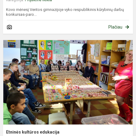
Kategorija:
Projektinė veikla
Kovo mėnesį Ventos gimnazijoje vyko respublikinis kūrybinių darbų
konkursas-paro...
Plačiau
E
k
e
Etninės kultūros edukacija