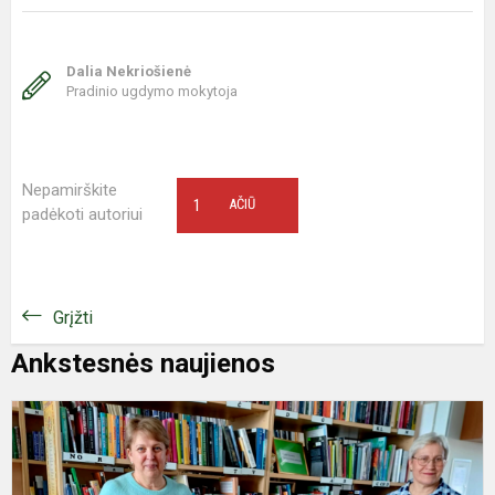
Dalia Nekriošienė
Pradinio ugdymo mokytoja
Nepamirškite
1
AČIŪ
padėkoti autoriui
Grįžti
Ankstesnės naujienos
I
p
b