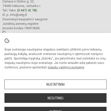
Dariaus ir Girėno g. 22,
74440 Veliuona, Jurbarko r.
Tel./ faks.
(0 447) 42 782
El. p. info@velg.lt
Duomenys kaupiami ir saugomi
Juridinių asmenų registre
Įmonės kodas 190919036
© 2023. Veliuonos Antano ir Jono Juškų gimnazija. Visos teisės saugomos.
Šioje svetainėje naudojame slapukus siekdami užtikrinti jums teikiamų
Kopijuoti turinį be raštiško gimnazijos administracijos sutikimo griežtai
draudžiama.
paslaugų kokybę, analizuoti svetainės naudojimą ir optimizuoti naršymo
patirtį. Spustelėję mygtuką „Sutinku“, jūs patvirtinate, kad sutinkate su visų
Prieinamumo paraiška
Slapukų valdymas
slapukų naudojimu šioje svetainėje. Jei norite atšaukti arba pakeisti savo
sutikimus, prašome apsilankyti
slapukų valdymo puslapyje
.
Sumanus būdas atnaujinti
mokyklos interneto
svetainę
NUSTATYMAI
NESUTINKU