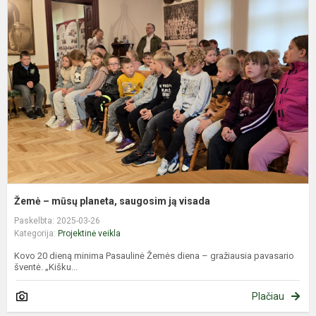
–
m
p
s
j
v
Žemė – mūsų planeta, saugosim ją visada
Paskelbta: 2025-03-26
Kategorija:
Projektinė veikla
Kovo 20 dieną minima Pasaulinė Žemės diena – gražiausia pavasario
šventė. „Kišku...
Plačiau