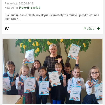
Paskelbta: 2025-03-19
Kategorija:
Projektinė veikla
Klausučių Stasio Santvaro skyriaus kraštotyros muziejuje vyko etninės
kultūros e...
Plačiau
S
d
k