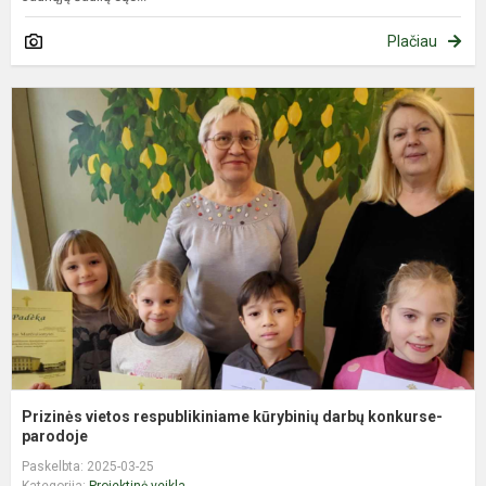
Plačiau
P
v
r
k
d
k
pa
Prizinės vietos respublikiniame kūrybinių darbų konkurse-
parodoje
Paskelbta: 2025-03-25