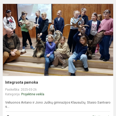
I
p
Integruota pamoka
Paskelbta: 2025-03-26
Kategorija:
Projektinė veikla
Veliuonos Antano ir Jono Juškų gimnazijos Klausučių Stasio Santvaro
s...