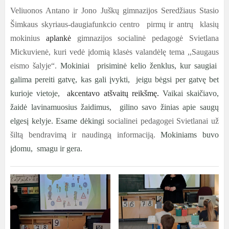
Veliuonos Antano ir Jono Juškų gimnazijos Seredžiaus Stasio
Šimkaus skyriaus-daugiafunkcio centro pirmų ir antrų klasių
mokinius
aplankė
gimnazijos socialinė pedagogė Svietlana
Mickuvienė, kuri vedė įdomią klasės valandėlę tema ,,Saugaus
eismo šalyje“.
Mokiniai prisiminė kelio ženklus, kur saugiai
galima pereiti gatvę, kas gali įvykti, jeigu bėgsi per gatvę bet
kurioje vietoje,
akcentavo atšvaitų reikšmę.
Vaikai skaičiavo,
žaidė lavinamuosius žaidimus, gilino savo žinias apie saugų
elgesį kelyje. Esame dėkingi
socialinei pedagogei Svietlanai už
šiltą bendravimą ir naudingą informaciją.
Mokiniams buvo
įdomu, smagu ir gera.