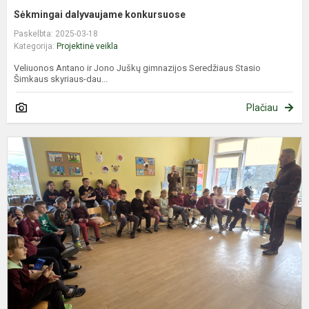
Sėkmingai dalyvaujame konkursuose
Paskelbta: 2025-03-18
Kategorija:
Projektinė veikla
Veliuonos Antano ir Jono Juškų gimnazijos Seredžiaus Stasio
Šimkaus skyriaus-dau...
Plačiau
S
P
Ž
d
p