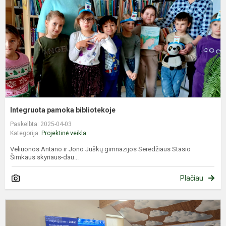
Integruota pamoka bibliotekoje
Paskelbta: 2025-04-03
Kategorija:
Projektinė veikla
Veliuonos Antano ir Jono Juškų gimnazijos Seredžiaus Stasio
Šimkaus skyriaus-dau...
Plačiau
J
e