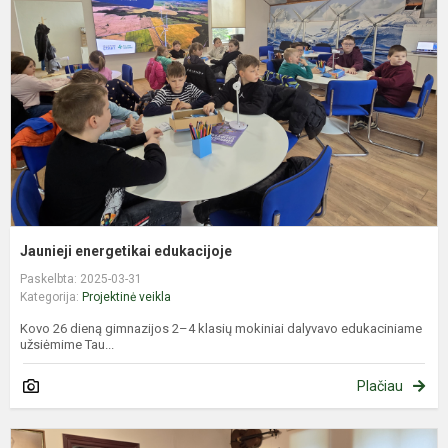
e
Jaunieji energetikai edukacijoje
Paskelbta: 2025-03-31
Kategorija:
Projektinė veikla
Kovo 26 dieną gimnazijos 2–4 klasių mokiniai dalyvavo edukaciniame
užsiėmime Tau...
Plačiau
Ž