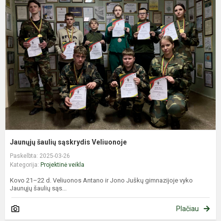
š
s
V
Jaunųjų šaulių sąskrydis Veliuonoje
Paskelbta: 2025-03-26
Kategorija:
Projektinė veikla
Kovo 21–22 d. Veliuonos Antano ir Jono Juškų gimnazijoje vyko
Jaunųjų šaulių sąs...
Plačiau