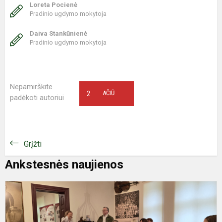
Loreta Pocienė
Pradinio ugdymo mokytoja
Daiva Stankūnienė
Pradinio ugdymo mokytoja
Nepamirškite
2
AČIŪ
padėkoti autoriui
Grįžti
Ankstesnės naujienos
Ž
–
m
p