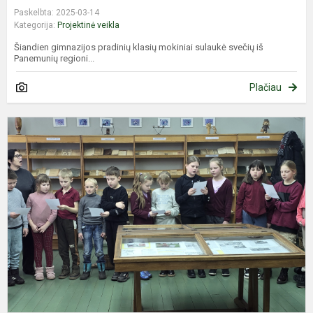
Paskelbta: 2025-03-14
Kategorija:
Projektinė veikla
Šiandien gimnazijos pradinių klasių mokiniai sulaukė svečių iš
Panemunių regioni...
Plačiau
„
l
j
a