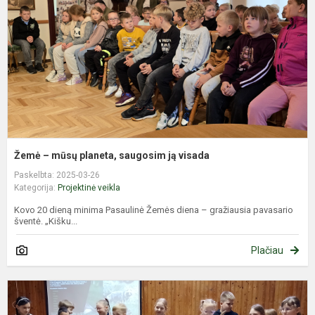
s
j
v
Žemė – mūsų planeta, saugosim ją visada
Paskelbta: 2025-03-26
Kategorija:
Projektinė veikla
Kovo 20 dieną minima Pasaulinė Žemės diena – gražiausia pavasario
šventė. „Kišku...
Plačiau
I
p