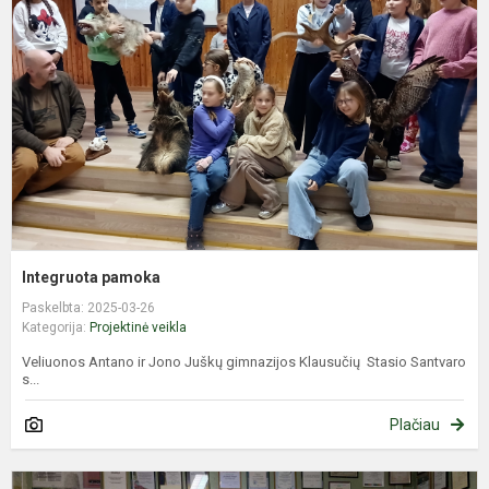
Integruota pamoka
Paskelbta: 2025-03-26
Kategorija:
Projektinė veikla
Veliuonos Antano ir Jono Juškų gimnazijos Klausučių Stasio Santvaro
s...
Plačiau
J