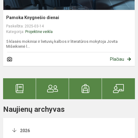
Pamoka Knygnešio dienai
Paskelbta: 2025-03-14
Kategorija:
Projektinė veikla
5 klasės mokiniai ir lietuvių kalbos ir literatūros mokytoja Jovita
Mišeikienė l...
Plačiau
Naujienų archyvas
2026