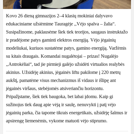
Kovo 26 dieną gimnazijos 2–4 klasių mokiniai dalyvavo
edukaciniame užsiėmime Tauragėje ,,Vėjo spalva – žalia“.
Susipažinome, paklausėme šiek tiek teorijos, saugaus instruktažo
ir pradėjome patys gaminti elektros energiją. Vėjo jėgainių
modeliukai, kuriuos sustatėme patys, gamino energiją. Varžėmis
su kitais draugais. Komandai nugalėtojai – prizas! Nugalėjo
,,Antrokėliai“, tad jie pirmieji galėjo užsidėti virtualios realybės
akinius. Užsidėję akinius, jėgainės liftu pakilome į 220 metrų
aukštį, pamatėme visus mechanizmus iš vidaus ir išlipę ant
jėgainės viršaus, stebėjomės atsiveriančiu horizontu.
Pripažįstame, šiek tiek baugoka, bet labai įdomu. Kaip gi
sužinojus tiek daug apie vėją ir saulę, nenuvykti į patį vėjo
jėgainių parka, čia tapome tikrais energetikais, užsidėję šalmus ir
apsirengę liemenėmis, vykome matuoti vėjo stiprumo.