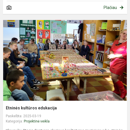
Plačiau
E
k
e
Etninės kultūros edukacija
Paskelbta: 2025-03-19
Kategorija:
Projektinė veikla