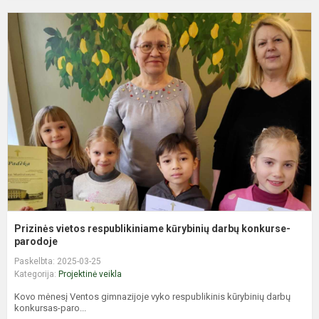
P
v
r
k
d
k
pa
Prizinės vietos respublikiniame kūrybinių darbų konkurse-
parodoje
Paskelbta: 2025-03-25
Kategorija:
Projektinė veikla
Kovo mėnesį Ventos gimnazijoje vyko respublikinis kūrybinių darbų
konkursas-paro...