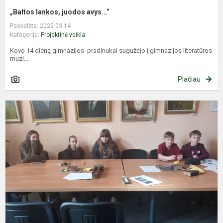
„Baltos lankos, juodos avys...“
Paskelbta: 2025-03-14
Kategorija:
Projektinė veikla
Kovo 14 dieną gimnazijos pradinukai sugužėjo į gimnazijos literatūros
muzi...
Plačiau
P
K
d