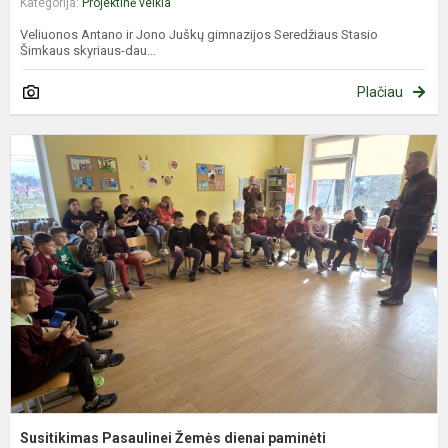
Kategorija:
Projektinė veikla
Veliuonos Antano ir Jono Juškų gimnazijos Seredžiaus Stasio
Šimkaus skyriaus-dau...
Plačiau
S
P
Ž
d
p
Susitikimas Pasaulinei Žemės dienai paminėti