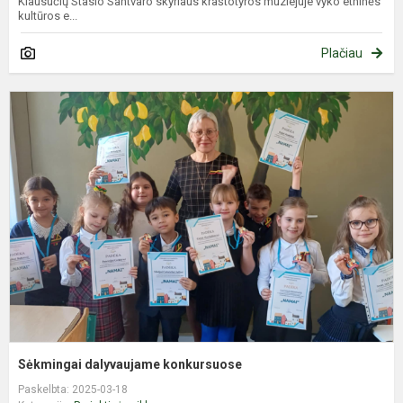
Klausučių Stasio Santvaro skyriaus kraštotyros muziejuje vyko etninės
kultūros e...
Plačiau
S
d
k
Sėkmingai dalyvaujame konkursuose
Paskelbta: 2025-03-18