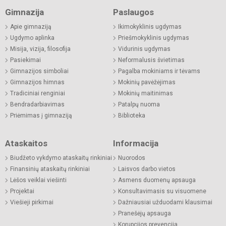
Gimnazija
Paslaugos
Apie gimnaziją
Ikimokyklinis ugdymas
Ugdymo aplinka
Priešmokyklinis ugdymas
Misija, vizija, filosofija
Vidurinis ugdymas
Pasiekimai
Neformalusis švietimas
Gimnazijos simboliai
Pagalba mokiniams ir tėvams
Gimnazijos himnas
Mokinių pavėžėjimas
Tradiciniai renginiai
Mokinių maitinimas
Bendradarbiavimas
Patalpų nuoma
Priėmimas į gimnaziją
Biblioteka
Ataskaitos
Informacija
Biudžeto vykdymo ataskaitų rinkiniai
Nuorodos
Finansinių ataskaitų rinkiniai
Laisvos darbo vietos
Lėšos veiklai viešinti
Asmens duomenų apsauga
Projektai
Konsultavimasis su visuomene
Viešieji pirkimai
Dažniausiai užduodami klausimai
Pranešėjų apsauga
Korupcijos prevencija