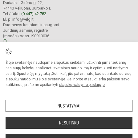
Dariaus ir Girėno g. 22,
74440 Veliuona, Jurbarko r.
Tel./ faks.
(0 447) 42 782
El. p. info@velg.lt
Duomenys kaupiami ir saugomi
Juridinių asmenų registre
Įmonės kodas 190919036
© 2023. Veliuonos Antano ir Jono Juškų gimnazija. Visos teisės saugomos.
Šioje svetainėje naudojame slapukus siekdami užtikrinti jums teikiamų
Kopijuoti turinį be raštiško gimnazijos administracijos sutikimo griežtai
draudžiama.
paslaugų kokybę, analizuoti svetainės naudojimą ir optimizuoti naršymo
patirtį. Spustelėję mygtuką „Sutinku“, jūs patvirtinate, kad sutinkate su visų
Prieinamumo paraiška
Slapukų valdymas
slapukų naudojimu šioje svetainėje. Jei norite atšaukti arba pakeisti savo
sutikimus, prašome apsilankyti
slapukų valdymo puslapyje
.
Sumanus būdas atnaujinti
mokyklos interneto
svetainę
NUSTATYMAI
NESUTINKU