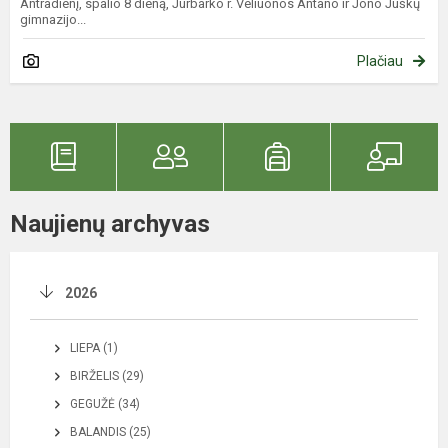
Antradienį, spalio 8 dieną, Jurbarko r. Veliuonos Antano ir Jono Juškų
gimnazijo...
Plačiau
Naujienų archyvas
2026
LIEPA (1)
BIRŽELIS (29)
GEGUŽĖ (34)
BALANDIS (25)