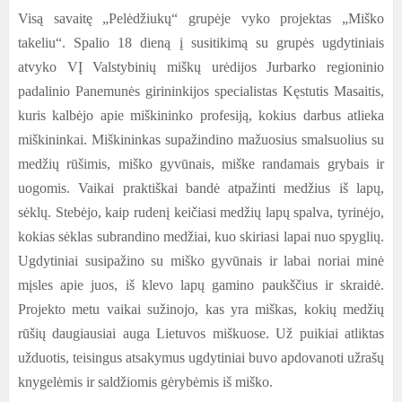
Visą savaitę „Pelėdžiukų“ grupėje vyko projektas „Miško
takeliu“. Spalio 18 dieną į susitikimą su grupės ugdytiniais
atvyko VĮ Valstybinių miškų urėdijos Jurbarko regioninio
padalinio Panemunės girininkijos specialistas Kęstutis Masaitis,
kuris kalbėjo apie miškininko profesiją, kokius darbus atlieka
miškininkai. Miškininkas supažindino mažuosius smalsuolius su
medžių rūšimis, miško gyvūnais, miške randamais grybais ir
uogomis. Vaikai praktiškai bandė atpažinti medžius iš lapų,
sėklų. Stebėjo, kaip rudenį keičiasi medžių lapų spalva, tyrinėjo,
kokias sėklas subrandino medžiai, kuo skiriasi lapai nuo spyglių.
Ugdytiniai susipažino su miško gyvūnais ir labai noriai minė
mįsles apie juos, iš klevo lapų gamino paukščius ir skraidė.
Projekto metu vaikai sužinojo, kas yra miškas, kokių medžių
rūšių daugiausiai auga Lietuvos miškuose. Už puikiai atliktas
užduotis, teisingus atsakymus ugdytiniai buvo apdovanoti užrašų
knygelėmis ir saldžiomis gėrybėmis iš miško.