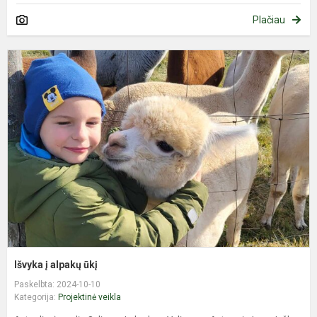
Plačiau
I
į
a
ū
Išvyka į alpakų ūkį
Paskelbta: 2024-10-10
Kategorija:
Projektinė veikla