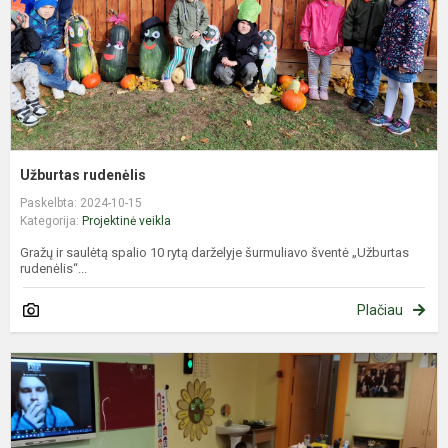
Užburtas rudenėlis
Paskelbta: 2024-10-15
Kategorija:
Projektinė veikla
Gražų ir saulėtą spalio 10 rytą darželyje šurmuliavo šventė „Užburtas
rudenėlis“...
Plačiau
N
k