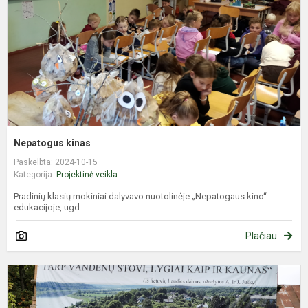
Nepatogus kinas
Paskelbta: 2024-10-15
Kategorija:
Projektinė veikla
Pradinių klasių mokiniai dalyvavo nuotolinėje „Nepatogaus kino“
edukacijoje, ugd...
Plačiau
K
p
s