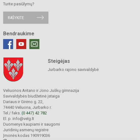
Turite pasiūlymų?
RAŠYKITE
Bendraukime
Steigėjas
Jurbarko rajono savivaldybė
Veliuonos Antano ir Jono Juškų gimnazija
Savivaldybės biudžetinė įstaiga
Dariaus ir Girėno g. 22,
74440 Veliuona, Jurbarko r.
Tel./ faks.
(0 447) 42 782
El. p. info@velg.lt
Duomenys kaupiami ir saugomi
Juridinių asmenų registre
Įmonės kodas 190919036