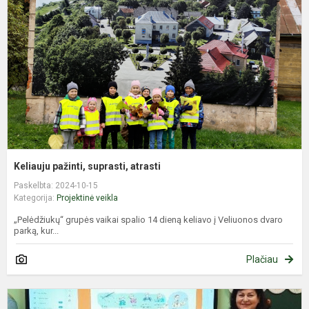
a
Keliauju pažinti, suprasti, atrasti
Paskelbta: 2024-10-15
Kategorija:
Projektinė veikla
„Pelėdžiukų“ grupės vaikai spalio 14 dieną keliavo į Veliuonos dvaro
parką, kur...
Plačiau
P