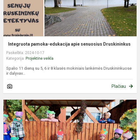
Integruota pamoka-edukacija apie senuosius Druskininkus
Paskelbta: 2024-10-17
Kategorija:
Projektinė veikla
Spalio 11 dieną su 5, 6 ir 8 klasės mokiniais lankėmės Druskininkuose
ir dalyvav...
Plačiau
U
r