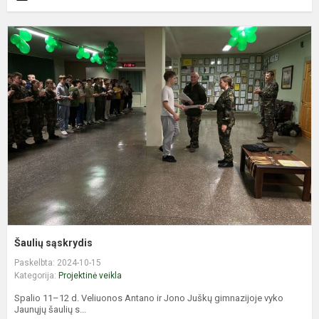
Š
s
Šaulių sąskrydis
Paskelbta: 2024-10-15
Kategorija:
Projektinė veikla
Spalio 11–12 d. Veliuonos Antano ir Jono Juškų gimnazijoje vyko
Jaunųjų šaulių s...