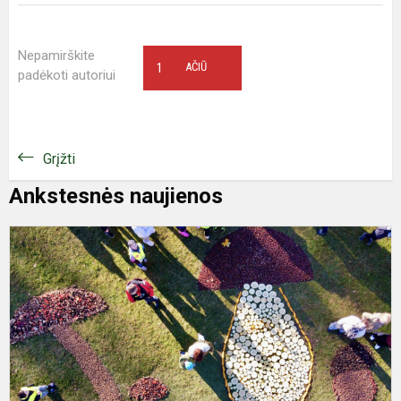
Nepamirškite
1
AČIŪ
padėkoti autoriui
Grįžti
Ankstesnės naujienos
R
m