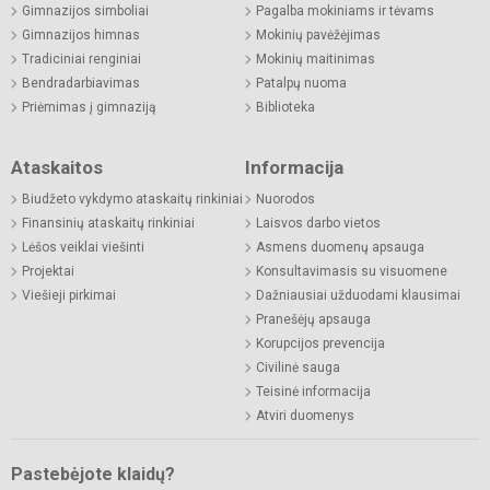
Gimnazijos simboliai
Pagalba mokiniams ir tėvams
Gimnazijos himnas
Mokinių pavėžėjimas
Tradiciniai renginiai
Mokinių maitinimas
Bendradarbiavimas
Patalpų nuoma
Priėmimas į gimnaziją
Biblioteka
Ataskaitos
Informacija
Biudžeto vykdymo ataskaitų rinkiniai
Nuorodos
Finansinių ataskaitų rinkiniai
Laisvos darbo vietos
Lėšos veiklai viešinti
Asmens duomenų apsauga
Projektai
Konsultavimasis su visuomene
Viešieji pirkimai
Dažniausiai užduodami klausimai
Pranešėjų apsauga
Korupcijos prevencija
Civilinė sauga
Teisinė informacija
Atviri duomenys
Pastebėjote klaidų?