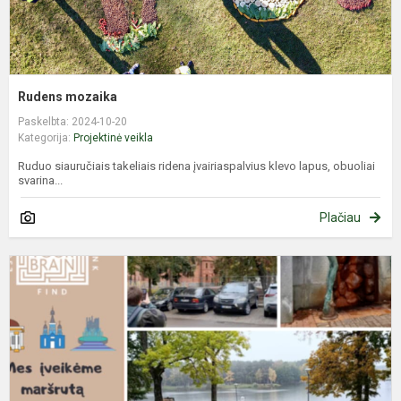
Rudens mozaika
Paskelbta: 2024-10-20
Kategorija:
Projektinė veikla
Ruduo siauručiais takeliais ridena įvairiaspalvius klevo lapus, obuoliai
svarina...
Plačiau
I
p
e
a
s
D