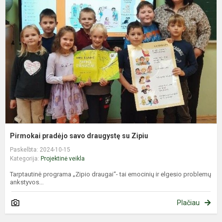
p
s
d
s
Z
Pirmokai pradėjo savo draugystę su Zipiu
Paskelbta: 2024-10-15
Kategorija:
Projektinė veikla
Tarptautinė programa „Zipio draugai“- tai emocinių ir elgesio problemų
ankstyvos...
Plačiau