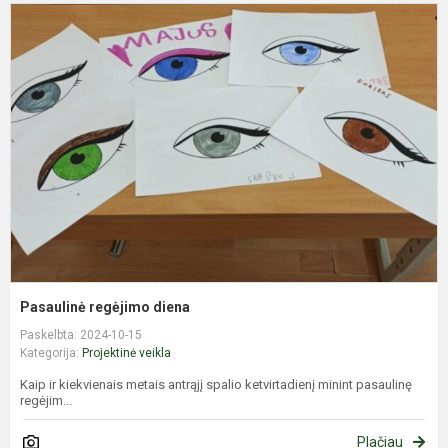
P
r
d
Pasaulinė regėjimo diena
Paskelbta: 2024-10-15
Kategorija:
Projektinė veikla
Kaip ir kiekvienais metais antrąjį spalio ketvirtadienį minint pasaulinę
regėjim...
Plačiau