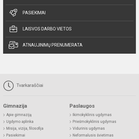
PASIEKIMAI
LAISVOS DARBO VIETOS
ATNAUJINIMŲ PRENUMERATA
Tvarkaraščiai
Gimnazija
Paslaugos
Apie gimnaziją
Ikimokyklinis ugdymas
Ugdymo aplinka
Priešmokyklinis ugdymas
Misija, vizija, filosofija
Vidurinis ugdymas
Pasiekimai
Neformalusis švietimas