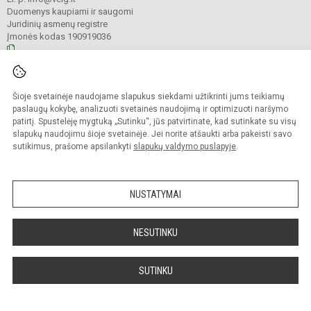
Duomenys kaupiami ir saugomi
Juridinių asmenų registre
Įmonės kodas 190919036
© 2023. Veliuonos Antano ir Jono Juškų gimnazija. Visos teisės saugomos.
Šioje svetainėje naudojame slapukus siekdami užtikrinti jums teikiamų
Kopijuoti turinį be raštiško gimnazijos administracijos sutikimo griežtai
draudžiama.
paslaugų kokybę, analizuoti svetainės naudojimą ir optimizuoti naršymo
patirtį. Spustelėję mygtuką „Sutinku“, jūs patvirtinate, kad sutinkate su visų
Prieinamumo paraiška
Slapukų valdymas
slapukų naudojimu šioje svetainėje. Jei norite atšaukti arba pakeisti savo
sutikimus, prašome apsilankyti
slapukų valdymo puslapyje
.
Sumanus būdas atnaujinti
mokyklos interneto
svetainę
NUSTATYMAI
NESUTINKU
SUTINKU