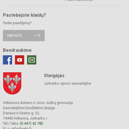
Pastebėjote klaidų?
Turite pasiūlymų?
RAŠYKITE
Bendraukime
Steigėjas
Jurbarko rajono savivaldybė
Veliuonos Antano ir Jono Juškų gimnazija
Savivaldybės biudžetinė įstaiga
Dariaus ir Girėno g. 22,
74440 Veliuona, Jurbarko r.
Tel./ faks.
(0 447) 42 782
El. p. info@velg.lt