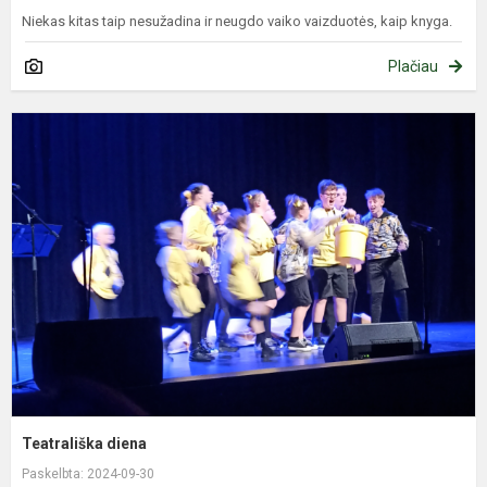
Niekas kitas taip nesužadina ir neugdo vaiko vaizduotės, kaip knyga.
Plačiau
T
d
Teatrališka diena
Paskelbta: 2024-09-30