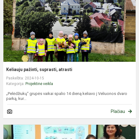
a
Keliauju pažinti, suprasti, atrasti
Paskelbta: 2024-10-15
Kategorija:
Projektinė veikla
„Pelėdžiukų“ grupės vaikai spalio 14 dieną keliavo į Veliuonos dvaro
parką, kur...
Plačiau
P
p