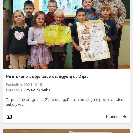
s
d
s
Z
Pirmokai pradėjo savo draugystę su Zipiu
Paskelbta: 2024-10-15
Kategorija:
Projektinė veikla
Tarptautinė programa „Zipio draugai“- tai emocinių ir elgesio problemų
ankstyvos...
Plačiau
P