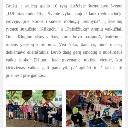
Gražų ir saulėtą spalio 10 rytą darželyje šurmuliavo šventė
„Užburtas rudenėlis“. Šventė vyko naujoje lauko edukacinėje
erdvėje, prie kurios rikiavosi moliūgų „šeimyna“. Į šventinį
rytmetį sugužėjo „Kiškučių“ ir „Pelėdžiukų“ grupių vaikučiai.
Oras džiugino visus vaikus, kurie buvo pasipuošę įvairiomis
rudens gėrybių karūnomis. Visi šoko, dainavo, minė mįsles,
deklamavo eilėraštukus. Buvo daug gerų emocijų ir nuoširdaus
vaikų juoko. Džiugu, kad gyvename tokioje vietoje, kur
kiekvienas vaikas gali pamatyti, pačiupinėti ir iš labai arti
prisiliesti prie gamtos.