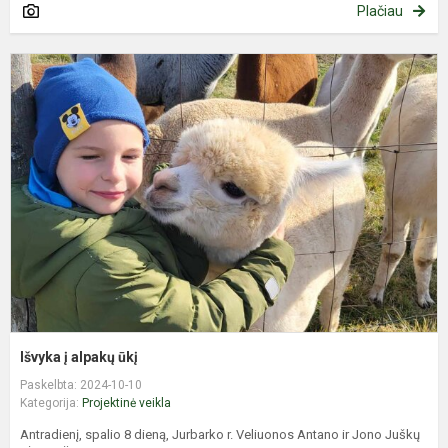
Plačiau
I
į
a
ū
Išvyka į alpakų ūkį
Paskelbta: 2024-10-10
Kategorija:
Projektinė veikla
Antradienį, spalio 8 dieną, Jurbarko r. Veliuonos Antano ir Jono Juškų