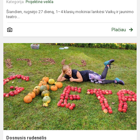
Kategorija:
Projektinė veikla
Šiandien, rugsėjo 27 dieną, 1–4 klasių mokiniai lankėsi Vaikų ir jaunimo
teatro...
Plačiau
D
r
Dosnusis rudenėlis