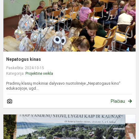
Nepatogus kinas
Paskelbta: 2024-10-15
Kategorija:
Projektinė veikla
Pradinių klasių mokiniai dalyvavo nuotolinėje „Nepatogaus kino“
edukacijoje, ugd...
Plačiau
K
p
s