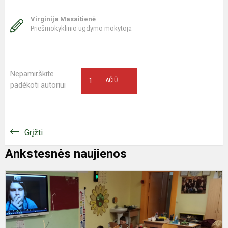
Virginija Masaitienė
Priešmokyklinio ugdymo mokytoja
Nepamirškite
1
AČIŪ
padėkoti autoriui
Grįžti
Ankstesnės naujienos
N
k