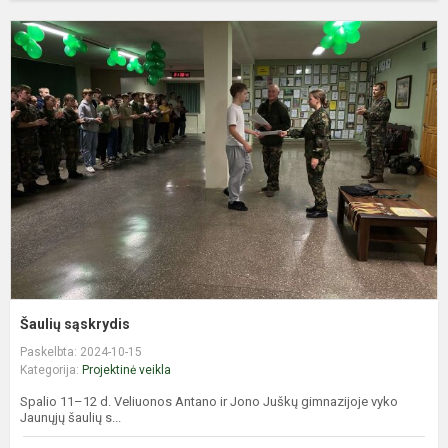
Š
s
Šaulių sąskrydis
Paskelbta: 2024-10-15
Kategorija:
Projektinė veikla
Spalio 11–12 d. Veliuonos Antano ir Jono Juškų gimnazijoje vyko
Jaunųjų šaulių s...