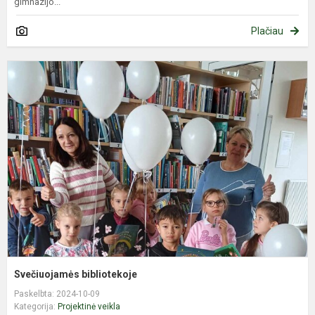
gimnazijo...
Plačiau
S
b
Svečiuojamės bibliotekoje
Paskelbta: 2024-10-09
Kategorija:
Projektinė veikla