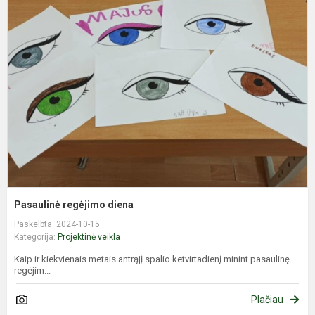
r
d
Pasaulinė regėjimo diena
Paskelbta: 2024-10-15
Kategorija:
Projektinė veikla
Kaip ir kiekvienais metais antrąjį spalio ketvirtadienį minint pasaulinę
regėjim...
Plačiau