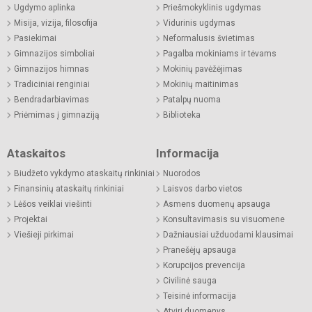
Ugdymo aplinka
Priešmokyklinis ugdymas
Misija, vizija, filosofija
Vidurinis ugdymas
Pasiekimai
Neformalusis švietimas
Gimnazijos simboliai
Pagalba mokiniams ir tėvams
Gimnazijos himnas
Mokinių pavėžėjimas
Tradiciniai renginiai
Mokinių maitinimas
Bendradarbiavimas
Patalpų nuoma
Priėmimas į gimnaziją
Biblioteka
Ataskaitos
Informacija
Biudžeto vykdymo ataskaitų rinkiniai
Nuorodos
Finansinių ataskaitų rinkiniai
Laisvos darbo vietos
Lėšos veiklai viešinti
Asmens duomenų apsauga
Projektai
Konsultavimasis su visuomene
Viešieji pirkimai
Dažniausiai užduodami klausimai
Pranešėjų apsauga
Korupcijos prevencija
Civilinė sauga
Teisinė informacija
Atviri duomenys