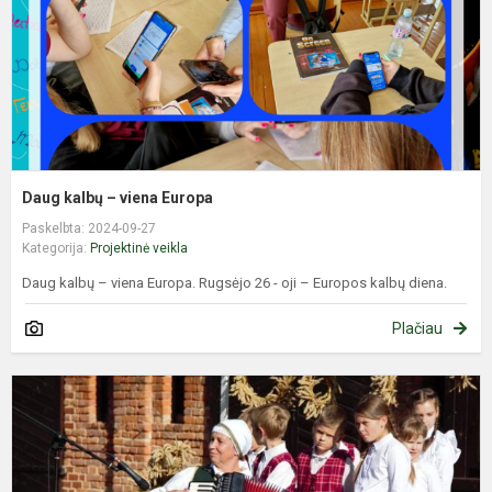
Daug kalbų – viena Europa
Paskelbta: 2024-09-27
Kategorija:
Projektinė veikla
Daug kalbų – viena Europa. Rugsėjo 26 - oji – Europos kalbų diena.
Plačiau
S
s
d
v
r