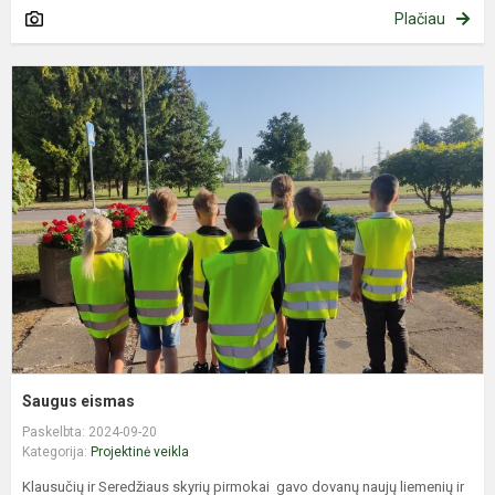
Plačiau
S
e
Saugus eismas
Paskelbta: 2024-09-20
Kategorija:
Projektinė veikla
Klausučių ir Seredžiaus skyrių pirmokai gavo dovanų naujų liemenių ir