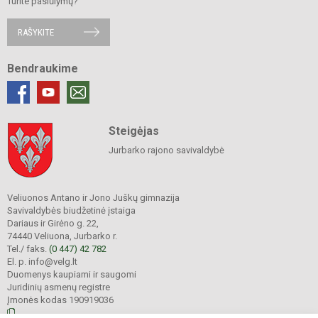
Turite pasiūlymų?
RAŠYKITE
Bendraukime
Steigėjas
Jurbarko rajono savivaldybė
Veliuonos Antano ir Jono Juškų gimnazija
Savivaldybės biudžetinė įstaiga
Dariaus ir Girėno g. 22,
74440 Veliuona, Jurbarko r.
Tel./ faks.
(0 447) 42 782
El. p. info@velg.lt
Duomenys kaupiami ir saugomi
Juridinių asmenų registre
Įmonės kodas 190919036