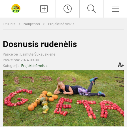
Paieška
Men
Titulinis
Naujienos
Projektinė veikla
Dosnusis rudenėlis
Paskelbė : Laimutė Šukauskiene
Paskelbta: 2024-09-30
Kategorija:
Projektinė veikla