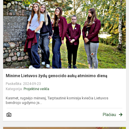
ž
g
a
a
d
Minime Lietuvos žydų genocido aukų atminimo dieną
Paskelbta: 2024-09-23
Kategorija:
Projektinė veikla
Kasmet, rugsėjo mėnesį, Tarptautinė komisija kviečia Lietuvos
bendrojo ugdymo įs...
Plačiau