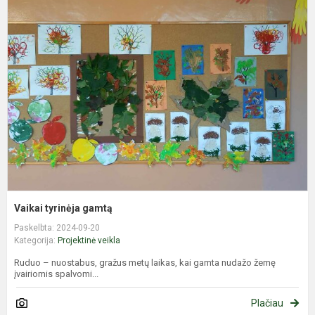
V
t
g
Vaikai tyrinėja gamtą
Paskelbta: 2024-09-20
Kategorija:
Projektinė veikla
Ruduo – nuostabus, gražus metų laikas, kai gamta nudažo žemę
įvairiomis spalvomi...
Plačiau