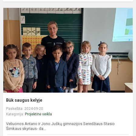
B
s
k
Būk saugus kelyje
Paskelbta: 2024-09-20
Kategorija:
Projektinė veikla
Veliuonos Antano ir Jono Juškų gimnazijos Seredžiaus Stasio
Šimkaus skyriaus- da...