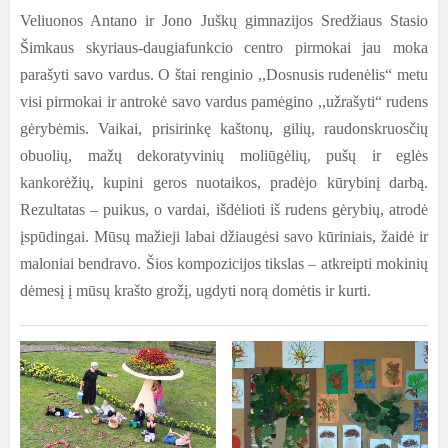
Veliuonos Antano ir Jono Juškų gimnazijos Sredžiaus Stasio
Šimkaus skyriaus-daugiafunkcio centro pirmokai jau moka
parašyti savo vardus. O štai renginio ,,Dosnusis rudenėlis“ metu
visi pirmokai ir antrokė savo vardus pamėgino ,,užrašyti“ rudens
gėrybėmis. Vaikai, prisirinkę kaštonų, gilių, raudonskruosčių
obuolių, mažų dekoratyvinių moliūgėlių, pušų ir eglės
kankorėžių, kupini geros nuotaikos, pradėjo kūrybinį darbą.
Rezultatas – puikus, o vardai, išdėlioti iš rudens gėrybių, atrodė
įspūdingai. Mūsų mažieji labai džiaugėsi savo kūriniais, žaidė ir
maloniai bendravo. Šios kompozicijos tikslas – atkreipti mokinių
dėmesį į mūsų krašto grožį, ugdyti norą domėtis ir kurti.