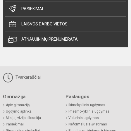
PASIEKIMAI
LAISVOS DARBO VIETOS
ATNAUJINIMŲ PRENUMERATA
Tvarkaraščiai
Gimnazija
Paslaugos
Apie gimnaziją
Ikimokyklinis ugdymas
Ugdymo aplinka
Priešmokyklinis ugdymas
Misija, vizija, filosofija
Vidurinis ugdymas
Pasiekimai
Neformalusis švietimas
Gimnazijos simboliai
Pagalba mokiniams ir tėvams