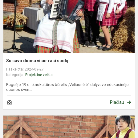
s
Su savo duona visur rasi suolą
Paskelbta: 2024-09-27
Kategorija:
Projektinė veikla
Rugsėjo 19 d. etnokultūros būrelis „Veliuonėlė“ dalyvavo edukacinėje
duonos šven...
Plačiau
E
l
e