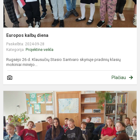
Europos kalbų diena
Paskelbta: 2024-09-28
Kategorija:
Projektinė veikla
Rugsėjo 26 d. Klausučių Stasio Santvaro skyriuje pradinių klasių
mokiniai minėjo...
Plačiau
V
„
ž
–
ž
k