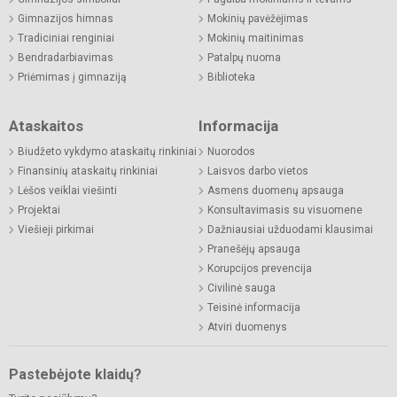
Gimnazijos himnas
Mokinių pavėžėjimas
Tradiciniai renginiai
Mokinių maitinimas
Bendradarbiavimas
Patalpų nuoma
Priėmimas į gimnaziją
Biblioteka
Ataskaitos
Informacija
Biudžeto vykdymo ataskaitų rinkiniai
Nuorodos
Finansinių ataskaitų rinkiniai
Laisvos darbo vietos
Lėšos veiklai viešinti
Asmens duomenų apsauga
Projektai
Konsultavimasis su visuomene
Viešieji pirkimai
Dažniausiai užduodami klausimai
Pranešėjų apsauga
Korupcijos prevencija
Civilinė sauga
Teisinė informacija
Atviri duomenys
Pastebėjote klaidų?