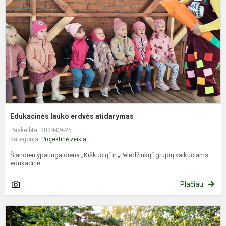
a
Edukacinės lauko erdvės atidarymas
Paskelbta: 2024-09-25
Kategorija:
Projektinė veikla
Šiandien ypatinga diena „Kiškučių“ ir „Pelėdžiukų“ grupių vaikučiams –
edukacinė...
Plačiau
M
L