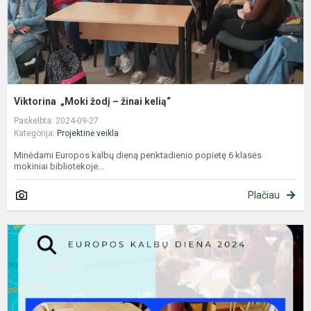
Viktorina „Moki žodį – žinai kelią“
Paskelbta: 2024-09-27
Kategorija:
Projektinė veikla
Minėdami Europos kalbų dieną penktadienio popietę 6 klasės
mokiniai bibliotekoje...
Plačiau
D
k
–
v
E