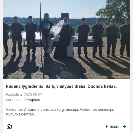
l
B
v
d
D
k
Rudens lygiadienis. Baltų vienybės diena. Duonos kelias.
Paskelbta: 2023-09-27
Kategorija:
Renginiai
Veliuonos Antano ir Jono Juškų gimnazija, Veliuonos seniūnija,
Kultūros centras...
Plačiau