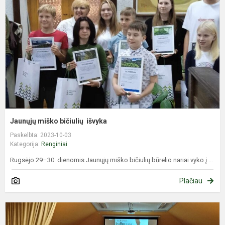
i
Jaunųjų miško bičiulių išvyka
Paskelbta: 2023-10-03
Kategorija:
Renginiai
Rugsėjo 29–30 dienomis Jaunųjų miško bičiulių būrelio nariai vyko į ...
Plačiau
R
2