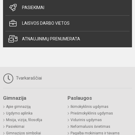
PASIEKIMAI
LAISVOS DARBO VIETOS
ATNAUJINIMŲ PRENUMERATA
Tvarkaraščiai
Gimnazija
Paslaugos
Apie gimnaziją
Ikimokyklinis ugdymas
Ugdymo aplinka
Priešmokyklinis ugdymas
Misija, vizija, filosofija
Vidurinis ugdymas
Pasiekimai
Neformalusis švietimas
Gimnazijos simboliai
Pagalba mokiniams ir tėvams