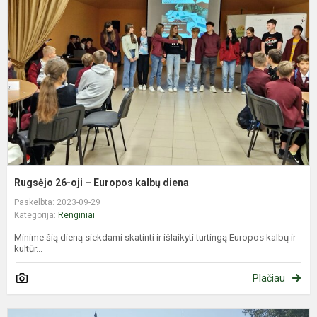
oj
–
E
k
d
Rugsėjo 26-oji – Europos kalbų diena
Paskelbta: 2023-09-29
Kategorija:
Renginiai
Minime šią dieną siekdami skatinti ir išlaikyti turtingą Europos kalbų ir
kultūr...
Plačiau
R