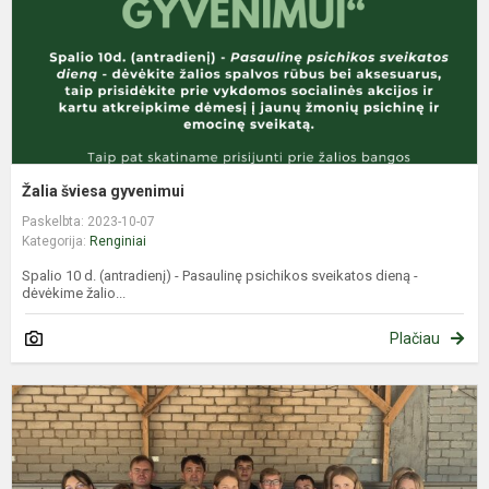
Žalia šviesa gyvenimui
Paskelbta: 2023-10-07
Kategorija:
Renginiai
Spalio 10 d. (antradienį) - Pasaulinę psichikos sveikatos dieną -
dėvėkime žalio...
Plačiau
I
t
p
e