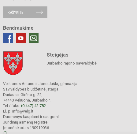
RAŠYKITE
Bendraukime
Steigėjas
Jurbarko rajono savivaldybė
Veliuonos Antano ir Jono Juškų gimnazija
Savivaldybės biudžetinė įstaiga
Dariaus ir Girėno g. 22,
74440 Veliuona, Jurbarko r.
Tel./ faks.
(0 447) 42 782
El. p. info@velg.lt
Duomenys kaupiami ir saugomi
Juridinių asmenų registre
Įmonės kodas 190919036