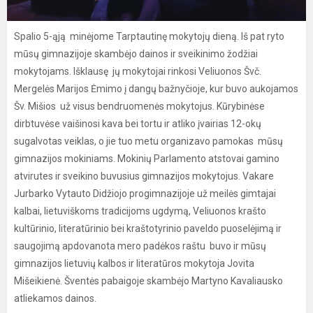
Spalio 5-ąją minėjome Tarptautinę mokytojų dieną. Iš pat ryto
mūsų gimnazijoje skambėjo dainos ir sveikinimo žodžiai
mokytojams. Išklausę jų mokytojai rinkosi Veliuonos Švč.
Mergelės Marijos Ėmimo į dangų bažnyčioje, kur buvo aukojamos
Šv. Mišios už visus bendruomenės mokytojus. Kūrybinėse
dirbtuvėse vaišinosi kava bei tortu ir atliko įvairias 12-okų
sugalvotas veiklas, o jie tuo metu organizavo pamokas mūsų
gimnazijos mokiniams. Mokinių Parlamento atstovai gamino
atvirutes ir sveikino buvusius gimnazijos mokytojus. Vakare
Jurbarko Vytauto Didžiojo progimnazijoje už meilės gimtajai
kalbai, lietuviškoms tradicijoms ugdymą, Veliuonos krašto
kultūrinio, literatūrinio bei kraštotyrinio paveldo puoselėjimą ir
saugojimą apdovanota mero padėkos raštu buvo ir mūsų
gimnazijos lietuvių kalbos ir literatūros mokytoja Jovita
Mišeikienė. Šventės pabaigoje skambėjo Martyno Kavaliausko
atliekamos dainos.