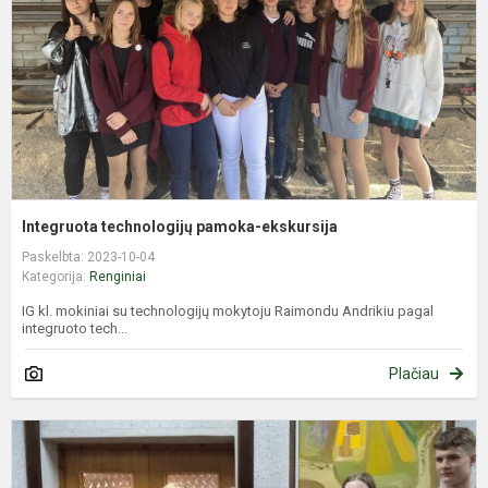
Integruota technologijų pamoka-ekskursija
Paskelbta: 2023-10-04
Kategorija:
Renginiai
IG kl. mokiniai su technologijų mokytoju Raimondu Andrikiu pagal
integruoto tech...
Plačiau
J
m
b