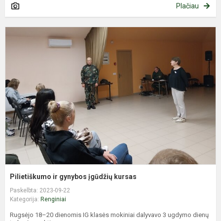
Plačiau
P
ir
g
į
k
Pilietiškumo ir gynybos įgūdžių kursas
Paskelbta: 2023-09-22
Kategorija:
Renginiai
Rugsėjo 18–20 dienomis IG klasės mokiniai dalyvavo 3 ugdymo dienų