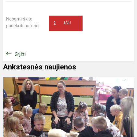
Nepamirškite
2
AČIŪ
padėkoti autoriui
Grįžti
Ankstesnės naujienos
M
d
„
g