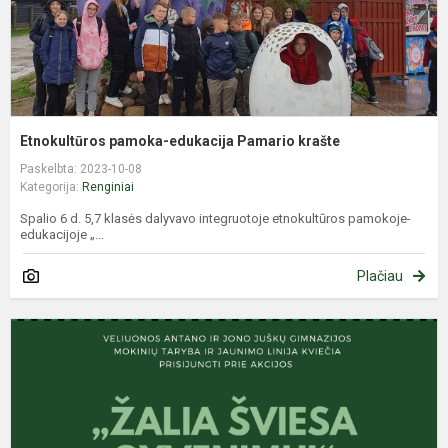
Etnokultūros pamoka-edukacija Pamario krašte
Paskelbta: 2023-10-08
Kategorija:
Renginiai
Spalio 6 d. 5,7 klasės dalyvavo integruotoje etnokultūros pamokoje-
edukacijoje „...
Plačiau
Ž
š
g