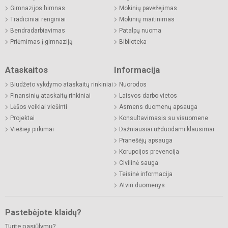
Gimnazijos himnas
Mokinių pavėžėjimas
Tradiciniai renginiai
Mokinių maitinimas
Bendradarbiavimas
Patalpų nuoma
Priėmimas į gimnaziją
Biblioteka
Ataskaitos
Informacija
Biudžeto vykdymo ataskaitų rinkiniai
Nuorodos
Finansinių ataskaitų rinkiniai
Laisvos darbo vietos
Lėšos veiklai viešinti
Asmens duomenų apsauga
Projektai
Konsultavimasis su visuomene
Viešieji pirkimai
Dažniausiai užduodami klausimai
Pranešėjų apsauga
Korupcijos prevencija
Civilinė sauga
Teisinė informacija
Atviri duomenys
Pastebėjote klaidų?
Turite pasiūlymų?