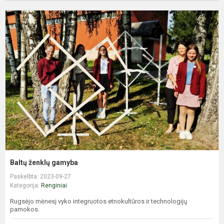
B
ž
g
Baltų ženklų gamyba
Paskelbta: 2023-09-27
Kategorija:
Renginiai
Rugsėjo mėnesį vyko integruotos etnokultūros ir technologijų
pamokos.