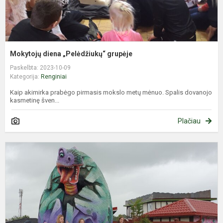
Mokytojų diena „Pelėdžiukų“ grupėje
Paskelbta: 2023-10-09
Kategorija:
Renginiai
Kaip akimirka prabėgo pirmasis mokslo metų mėnuo. Spalis dovanojo
kasmetinę šven...
Plačiau
E
p
e
P
k