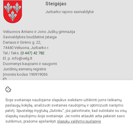
Steigėjas
Jurbarko rajono savivaldybė
Veliuonos Antano ir Jono Juškų gimnazija
Savivaldybės biudžetinė įstaiga
Dariaus ir Girėno g. 22,
74440 Veliuona, Jurbarko r.
Tel./ faks.
(0 447) 42 782
El. p. info@velg.lt
Duomenys kaupiami ir saugomi
Juridinių asmenų registre
Įmonės kodas 190919036
© 2023. Veliuonos Antano ir Jono Juškų gimnazija. Visos teisės saugomos.
Šioje svetainėje naudojame slapukus siekdami užtikrinti jums teikiamų
Kopijuoti turinį be raštiško gimnazijos administracijos sutikimo griežtai
draudžiama.
paslaugų kokybę, analizuoti svetainės naudojimą ir optimizuoti naršymo
patirtį. Spustelėję mygtuką „Sutinku“, jūs patvirtinate, kad sutinkate su visų
Prieinamumo paraiška
Slapukų valdymas
slapukų naudojimu šioje svetainėje. Jei norite atšaukti arba pakeisti savo
sutikimus, prašome apsilankyti
slapukų valdymo puslapyje
.
Sumanus būdas atnaujinti
mokyklos interneto
svetainę