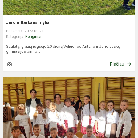
Juro ir Barkaus mylia
Paskelbta: 2023-09-21
Kategorija:
Renginiai
Saulėtą, gražią rugsėjo 20 dieną Veliuonos Antano ir Jono Juškų
gimnazijos pirmo...
Plačiau
„
L
š