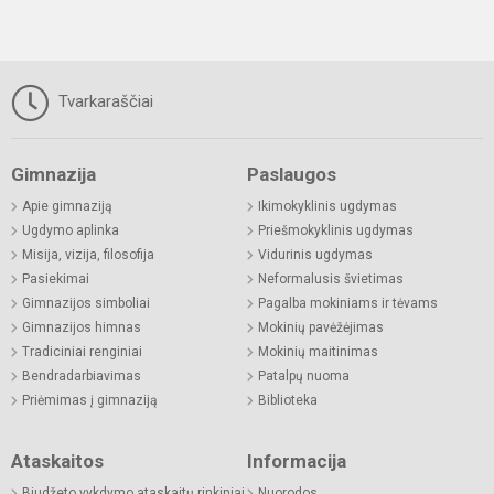
Tvarkaraščiai
Gimnazija
Paslaugos
Apie gimnaziją
Ikimokyklinis ugdymas
Ugdymo aplinka
Priešmokyklinis ugdymas
Misija, vizija, filosofija
Vidurinis ugdymas
Pasiekimai
Neformalusis švietimas
Gimnazijos simboliai
Pagalba mokiniams ir tėvams
Gimnazijos himnas
Mokinių pavėžėjimas
Tradiciniai renginiai
Mokinių maitinimas
Bendradarbiavimas
Patalpų nuoma
Priėmimas į gimnaziją
Biblioteka
Ataskaitos
Informacija
Biudžeto vykdymo ataskaitų rinkiniai
Nuorodos