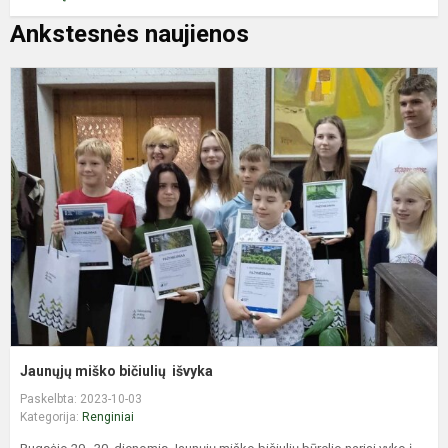
Ankstesnės naujienos
J
m
b
i
Jaunųjų miško bičiulių išvyka
Paskelbta: 2023-10-03
Kategorija:
Renginiai