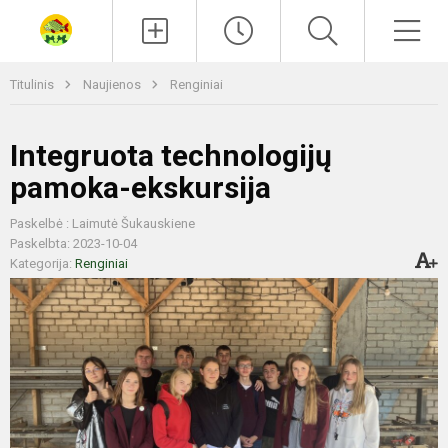
Paieška
Men
Titulinis
Naujienos
Renginiai
Integruota technologijų
pamoka-ekskursija
Paskelbė : Laimutė Šukauskiene
Paskelbta: 2023-10-04
Kategorija:
Renginiai