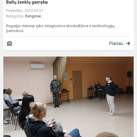
Baltų ženklų gamyba
Paskelbta: 2023-09-27
Kategorija:
Renginiai
Rugsėjo mėnesį vyko integruotos etnokultūros ir technologijų
pamokos.
Plačiau
P
ir
g
į
k