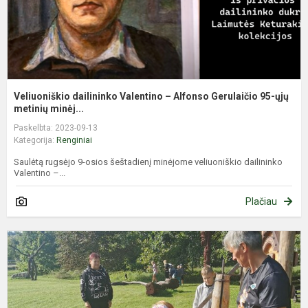
ų.
Veliuoniškio dailininko Valentino – Alfonso Gerulaičio 95-ųjų
metinių minėj...
Paskelbta: 2023-09-13
Kategorija:
Renginiai
Saulėtą rugsėjo 9-osios šeštadienį minėjome veliuoniškio dailininko
Valentino –...
Plačiau
E
p
d