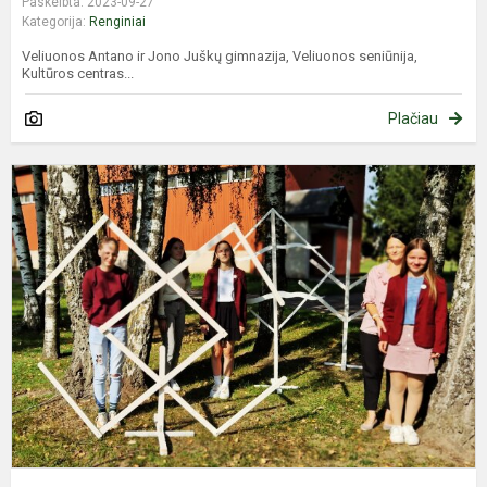
Paskelbta: 2023-09-27
Kategorija:
Renginiai
Veliuonos Antano ir Jono Juškų gimnazija, Veliuonos seniūnija,
Kultūros centras...
Plačiau
B
ž
g