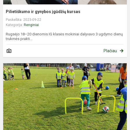
Pilietiškumo ir gynybos įgūdžių kursas
Paskelbta: 2023-09-22
Kategorija:
Renginiai
Rugsėjo 18–20 dienomis IG klasės mokiniai dalyvavo 3 ugdymo dienų
trukmės prakti...
Plačiau
J
ir
B
m