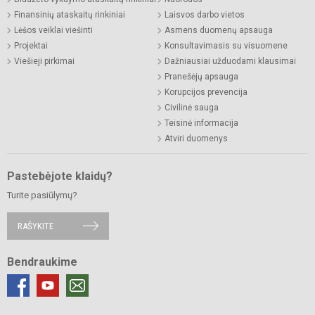
Finansinių ataskaitų rinkiniai
Laisvos darbo vietos
Lėšos veiklai viešinti
Asmens duomenų apsauga
Projektai
Konsultavimasis su visuomene
Viešieji pirkimai
Dažniausiai užduodami klausimai
Pranešėjų apsauga
Korupcijos prevencija
Civilinė sauga
Teisinė informacija
Atviri duomenys
Pastebėjote klaidų?
Turite pasiūlymų?
RAŠYKITE
Bendraukime