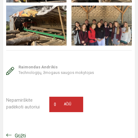
Raimondas Andrikis
Technologijų, žmogaus saugos mokytojas
Nepamirškite
0
AČIŪ
padėkoti autoriui
Grįžti