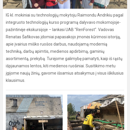
IG kl. mokiniai su technologijų mokytoju Raimondu Andrikiu pagal
integruoto technologijų kurso programą dalyvavo mokomojoje-
pažintinėje ekskursijoje – lankėsi UAB "RenForest". Vadovas
Renatas Šafikovas įdomiai papasakojo įmonės kūrimosi istoriją,
apie įvairius miško ruošos darbus, naudojamą modernią
techniką, darbų apimtis, medienos apdirbimą, gaminių
asortimentą, prekybą. Turėjome galimybę pamatyti, kaip iš rąstų
išpjaunamos lentos, kiti medienos ruošiniai. Susitikimo metu
įgijome naujų žinių, gavome išsamius atsakymus į visus iškilusius
klausimus.