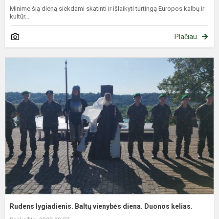
Minime šią dieną siekdami skatinti ir išlaikyti turtingą Europos kalbų ir
kultūr...
Plačiau
R
l
B
v
d
D
k
Rudens lygiadienis. Baltų vienybės diena. Duonos kelias.