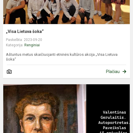
„Visa Lietuva šoka“
Paskelbta: 2023-09-20
Kategorija:
Renginiai
Aštuntus metus skaičiuojanti etninės kultūros akcija „Visa Lietuva
šoka“
Plačiau
V
d
V
–
A
G
9