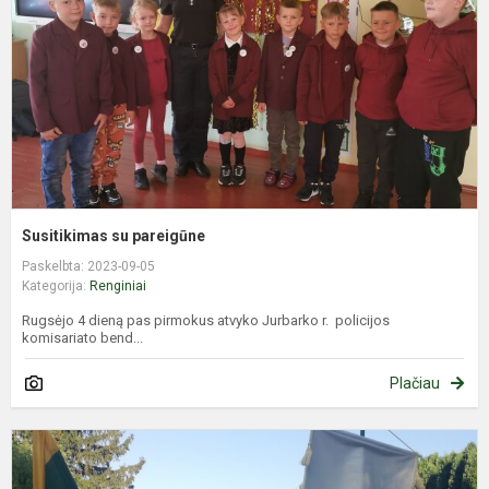
Susitikimas su pareigūne
Paskelbta: 2023-09-05
Kategorija:
Renginiai
Rugsėjo 4 dieną pas pirmokus atvyko Jurbarko r. policijos
komisariato bend...
Plačiau
M
m