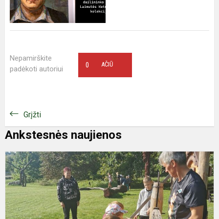
Nepamirškite
0
AČIŪ
padėkoti autoriui
Grįžti
Ankstesnės naujienos
E
p
d