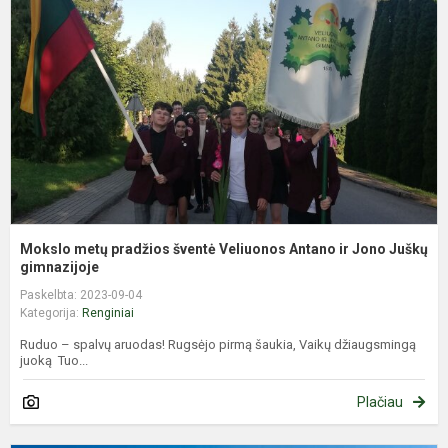
p
š
V
A
ir
J
J
Mokslo metų pradžios šventė Veliuonos Antano ir Jono Juškų
gimnazijoje
Paskelbta: 2023-09-04
Kategorija:
Renginiai
Ruduo – spalvų aruodas! Rugsėjo pirmą šaukia, Vaikų džiaugsmingą
juoką Tuo...
Plačiau