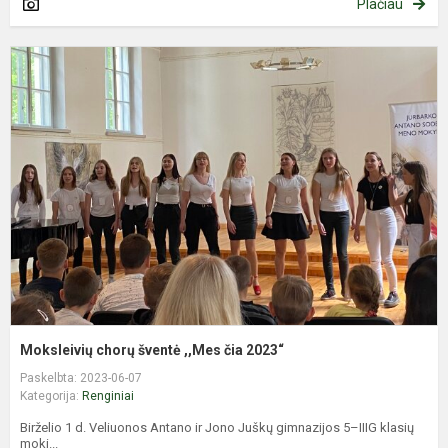
Plačiau
M
c
š
,
č
2
Moksleivių chorų šventė ,,Mes čia 2023“
Paskelbta: 2023-06-07
Kategorija:
Renginiai
Birželio 1 d. Veliuonos Antano ir Jono Juškų gimnazijos 5–IIIG klasių
moki...