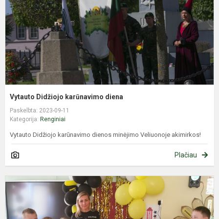
Vytauto Didžiojo karūnavimo diena
Paskelbta: 2023-09-11
Kategorija:
Renginiai
Vytauto Didžiojo karūnavimo dienos minėjimo Veliuonoje akimirkos!
Plačiau
S
s
p