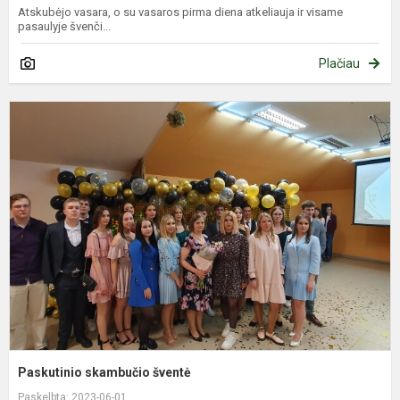
Atskubėjo vasara, o su vasaros pirma diena atkeliauja ir visame
pasaulyje švenči...
Plačiau
P
s
š
Paskutinio skambučio šventė
Paskelbta: 2023-06-01