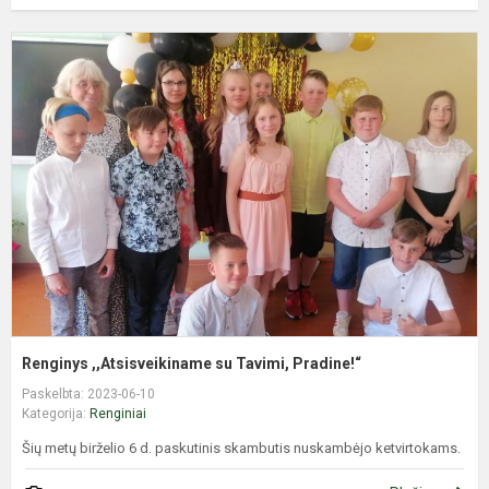
R
,
s
T
P
Renginys ,,Atsisveikiname su Tavimi, Pradine!“
Paskelbta: 2023-06-10
Kategorija:
Renginiai
Šių metų birželio 6 d. paskutinis skambutis nuskambėjo ketvirtokams.