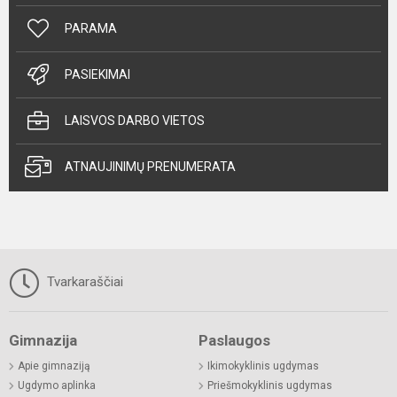
PARAMA
PASIEKIMAI
LAISVOS DARBO VIETOS
ATNAUJINIMŲ PRENUMERATA
Tvarkaraščiai
Gimnazija
Paslaugos
Apie gimnaziją
Ikimokyklinis ugdymas
Ugdymo aplinka
Priešmokyklinis ugdymas