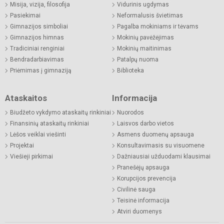
Misija, vizija, filosofija
Vidurinis ugdymas
Pasiekimai
Neformalusis švietimas
Gimnazijos simboliai
Pagalba mokiniams ir tėvams
Gimnazijos himnas
Mokinių pavėžėjimas
Tradiciniai renginiai
Mokinių maitinimas
Bendradarbiavimas
Patalpų nuoma
Priėmimas į gimnaziją
Biblioteka
Ataskaitos
Informacija
Biudžeto vykdymo ataskaitų rinkiniai
Nuorodos
Finansinių ataskaitų rinkiniai
Laisvos darbo vietos
Lėšos veiklai viešinti
Asmens duomenų apsauga
Projektai
Konsultavimasis su visuomene
Viešieji pirkimai
Dažniausiai užduodami klausimai
Pranešėjų apsauga
Korupcijos prevencija
Civilinė sauga
Teisinė informacija
Atviri duomenys