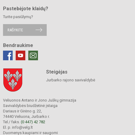
Pastebėjote klaidų?
Turite pasiūlymų?
RAŠYKITE
Bendraukime
Steigėjas
Jurbarko rajono savivaldybė
Veliuonos Antano ir Jono Juškų gimnazija
Savivaldybės biudžetinė įstaiga
Dariaus ir Girėno g. 22,
74440 Veliuona, Jurbarko r.
Tel./ faks.
(0 447) 42 782
El. p. info@velg.lt
Duomenys kaupiami ir saugomi