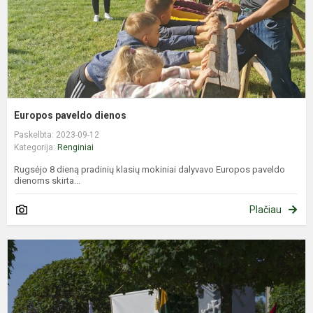
Europos paveldo dienos
Paskelbta: 2023-09-12
Kategorija:
Renginiai
Rugsėjo 8 dieną pradinių klasių mokiniai dalyvavo Europos paveldo
dienoms skirta...
Plačiau
V
D
k
d