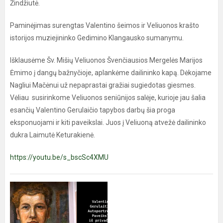
Žindžiutė.
Paminėjimas surengtas Valentino šeimos ir Veliuonos krašto
istorijos muziejininko Gedimino Klangausko sumanymu.
Išklausėme Šv. Mišių Veliuonos Švenčiausios Mergelės Marijos
Ėmimo į dangų bažnyčioje, aplankėme dailininko kapą. Dėkojame
Nagliui Mačėnui už nepaprastai gražiai sugiedotas giesmes.
Vėliau susirinkome Veliuonos seniūnijos salėje, kurioje jau šalia
esančių Valentino Gerulaičio tapybos darbų šia proga
eksponuojami ir kiti paveikslai. Juos į Veliuoną atvežė dailininko
dukra Laimutė Keturakienė.
https://youtu.be/s_bscSc4XMU