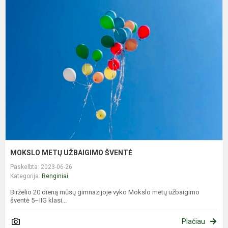
M
M
U
Š
MOKSLO METŲ UŽBAIGIMO ŠVENTĖ
Paskelbta: 2023-06-26
Kategorija:
Renginiai
Birželio 20 dieną mūsų gimnazijoje vyko Mokslo metų užbaigimo
šventė 5–IIG klasi...
Plačiau