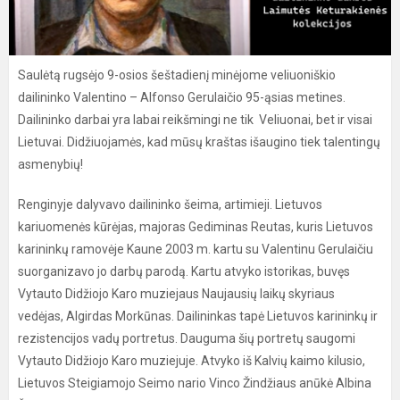
Saulėtą rugsėjo 9-osios šeštadienį minėjome veliuoniškio
dailininko Valentino – Alfonso Gerulaičio 95-ąsias metines.
Dailininko darbai yra labai reikšmingi ne tik Veliuonai, bet ir visai
Lietuvai. Didžiuojamės, kad mūsų kraštas išaugino tiek talentingų
asmenybių!
Renginyje dalyvavo dailininko šeima, artimieji. Lietuvos
kariuomenės kūrėjas, majoras Gediminas Reutas, kuris Lietuvos
karininkų ramovėje Kaune 2003 m. kartu su Valentinu Gerulaičiu
suorganizavo jo darbų parodą. Kartu atvyko istorikas, buvęs
Vytauto Didžiojo Karo muziejaus Naujausių laikų skyriaus
vedėjas, Algirdas Morkūnas. Dailininkas tapė Lietuvos karininkų ir
rezistencijos vadų portretus. Dauguma šių portretų saugomi
Vytauto Didžiojo Karo muziejuje. Atvyko iš Kalvių kaimo kilusio,
Lietuvos Steigiamojo Seimo nario Vinco Žindžiaus anūkė Albina