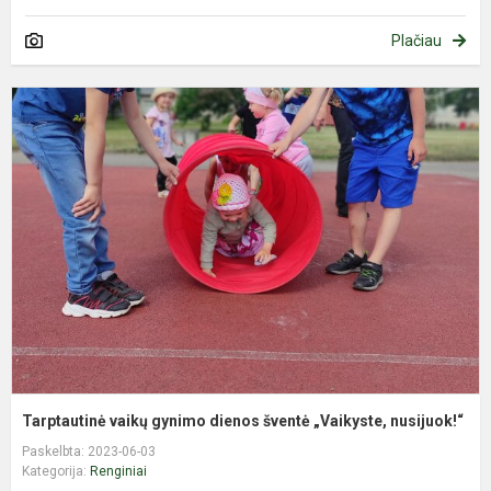
Plačiau
T
v
g
d
š
„
n
Tarptautinė vaikų gynimo dienos šventė „Vaikyste, nusijuok!“
Paskelbta: 2023-06-03
Kategorija:
Renginiai