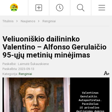
Paieška
Men
Titulinis
Naujienos
Renginiai
Veliuoniškio dailininko
Valentino – Alfonso Gerulaičio
95-ųjų metinių minėjimas
Paskelbė : Laimutė Šukauskiene
Paskelbta: 2023-09-13
Kategorija:
Renginiai