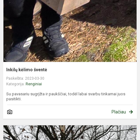
Inkilų kėlimo šventė
Paskelbta: 2023-03-30
Kategorija:
Renginiai
Su pavasariu sugrįžta ir paukščiai, todėl labai svarbu tinkamai juos
pasitikti.
Plačiau
Ž
d