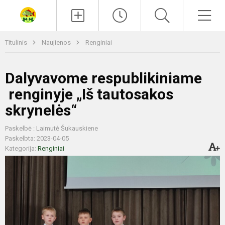
Paieška
Men
Titulinis
Naujienos
Renginiai
Dalyvavome respublikiniame
renginyje „Iš tautosakos
skrynelės“
Paskelbė : Laimutė Šukauskiene
Paskelbta: 2023-04-05
Kategorija:
Renginiai