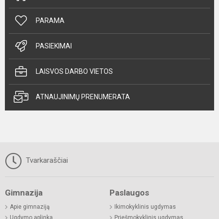
PARAMA
PASIEKIMAI
LAISVOS DARBO VIETOS
ATNAUJINIMŲ PRENUMERATA
Tvarkaraščiai
Gimnazija
Paslaugos
Apie gimnaziją
Ikimokyklinis ugdymas
Ugdymo aplinka
Priešmokyklinis ugdymas