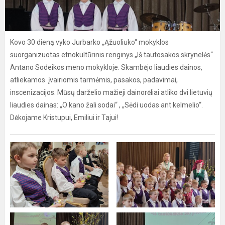
Kovo 30 dieną vyko Jurbarko „Ąžuoliuko“ mokyklos
suorganizuotas etnokultūrinis renginys „Iš tautosakos skrynelės“
Antano Sodeikos meno mokykloje. Skambėjo liaudies dainos,
atliekamos įvairiomis tarmėmis, pasakos, padavimai,
inscenizacijos. Mūsų darželio mažieji dainorėliai atliko dvi lietuvių
liaudies dainas: „O kano žali sodai“ , „Sėdi uodas ant kelmelio“.
Dėkojame Kristupui, Emiliui ir Tajui!