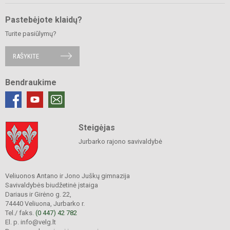
Pastebėjote klaidų?
Turite pasiūlymų?
RAŠYKITE
Bendraukime
Steigėjas
Jurbarko rajono savivaldybė
Veliuonos Antano ir Jono Juškų gimnazija
Savivaldybės biudžetinė įstaiga
Dariaus ir Girėno g. 22,
74440 Veliuona, Jurbarko r.
Tel./ faks.
(0 447) 42 782
El. p. info@velg.lt