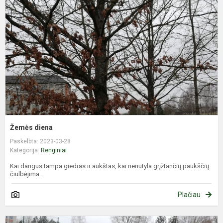
Žemės diena
Paskelbta: 2023-03-28
Kategorija:
Renginiai
Kai dangus tampa giedras ir aukštas, kai nenutyla grįžtančių paukščių
čiulbėjima...
Plačiau
Ž