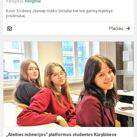
Kategorija:
Renginiai
Kovo 10 dieną Jaunieji miško bičiuliai bei visi gamtą mylintys
pradinukai,...
Plačiau
„
i
p
s
K
di
„Ateities inžinerijos“ platformos studentės Kūrybinėse