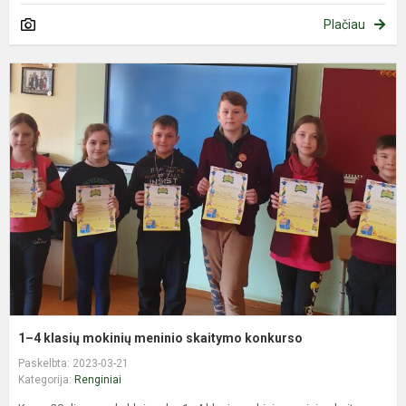
Plačiau
1
4
k
m
m
s
k
1–4 klasių mokinių meninio skaitymo konkurso
Paskelbta: 2023-03-21
Kategorija:
Renginiai