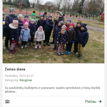
d
Žemės diena
Paskelbta: 2023-03-27
Kategorija:
Renginiai
Su paukštelių čiulbėjimu ir pavasario saulės spinduliais į mūsų darželį
atkeliav...
Plačiau