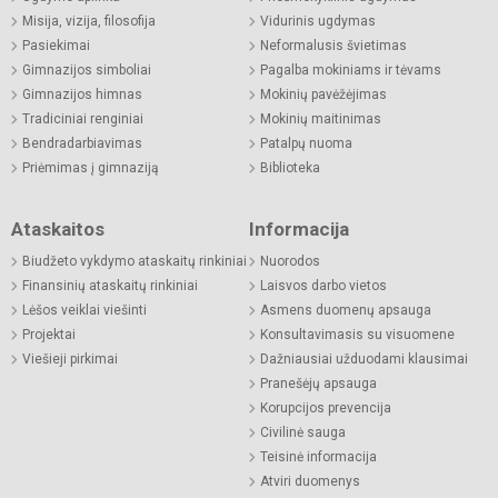
Misija, vizija, filosofija
Vidurinis ugdymas
Pasiekimai
Neformalusis švietimas
Gimnazijos simboliai
Pagalba mokiniams ir tėvams
Gimnazijos himnas
Mokinių pavėžėjimas
Tradiciniai renginiai
Mokinių maitinimas
Bendradarbiavimas
Patalpų nuoma
Priėmimas į gimnaziją
Biblioteka
Ataskaitos
Informacija
Biudžeto vykdymo ataskaitų rinkiniai
Nuorodos
Finansinių ataskaitų rinkiniai
Laisvos darbo vietos
Lėšos veiklai viešinti
Asmens duomenų apsauga
Projektai
Konsultavimasis su visuomene
Viešieji pirkimai
Dažniausiai užduodami klausimai
Pranešėjų apsauga
Korupcijos prevencija
Civilinė sauga
Teisinė informacija
Atviri duomenys