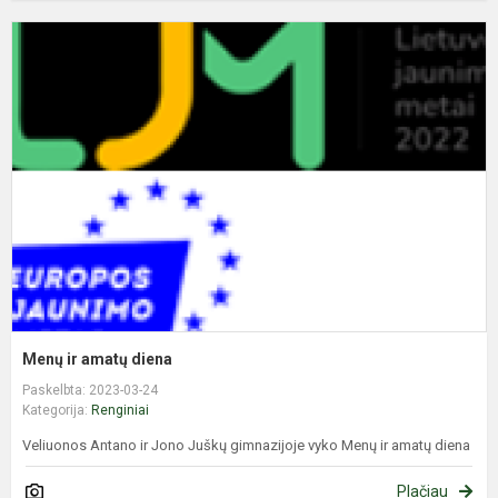
M
ir
a
d
Menų ir amatų diena
Paskelbta: 2023-03-24
Kategorija:
Renginiai
Veliuonos Antano ir Jono Juškų gimnazijoje vyko Menų ir amatų diena
Plačiau