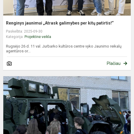
Renginys jaunimui „Atrask galimybes per kitų patirtis!“
Paskelbta: 2025-09-30
Kategorija:
Projektinė veikla
Rugsėjo 26 d. 11 val. Jurbarko kultūros centre vyko Jaunimo reikalų
agentūros or...
Plačiau
K
p
b
e