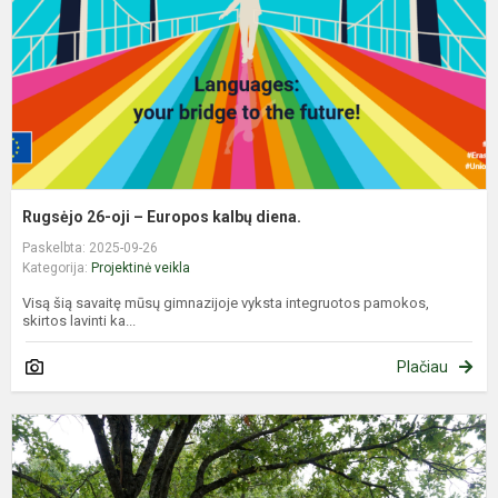
k
d
Rugsėjo 26-oji – Europos kalbų diena.
Paskelbta: 2025-09-26
Kategorija:
Projektinė veikla
Visą šią savaitę mūsų gimnazijoje vyksta integruotos pamokos,
skirtos lavinti ka...
Plačiau
I
s
–