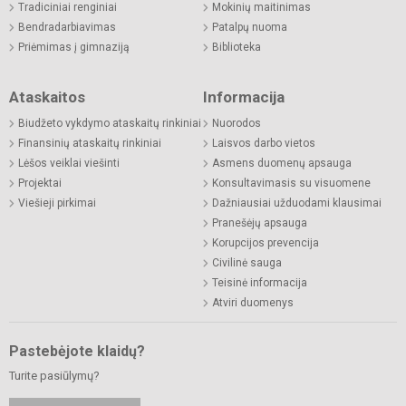
Tradiciniai renginiai
Mokinių maitinimas
Bendradarbiavimas
Patalpų nuoma
Priėmimas į gimnaziją
Biblioteka
Ataskaitos
Informacija
Biudžeto vykdymo ataskaitų rinkiniai
Nuorodos
Finansinių ataskaitų rinkiniai
Laisvos darbo vietos
Lėšos veiklai viešinti
Asmens duomenų apsauga
Projektai
Konsultavimasis su visuomene
Viešieji pirkimai
Dažniausiai užduodami klausimai
Pranešėjų apsauga
Korupcijos prevencija
Civilinė sauga
Teisinė informacija
Atviri duomenys
Pastebėjote klaidų?
Turite pasiūlymų?