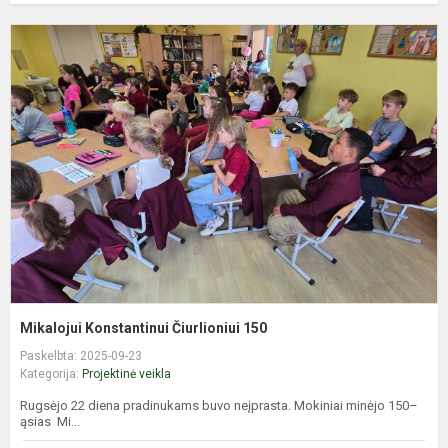
M
K
Č
1
Mikalojui Konstantinui Čiurlioniui 150
Paskelbta: 2025-09-23
Kategorija:
Projektinė veikla
Rugsėjo 22 diena pradinukams buvo neįprasta. Mokiniai minėjo 150­–
ąsias Mi...