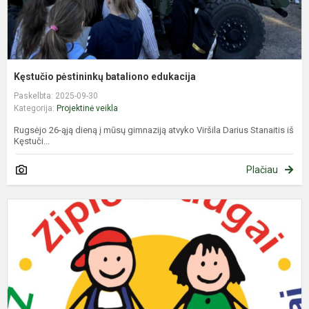
Kęstučio pėstininkų bataliono edukacija
Paskelbta: 2025-09-30
Kategorija:
Projektinė veikla
Rugsėjo 26-ąją dieną į mūsų gimnaziją atvyko Viršila Darius Stanaitis iš
Kęstuči...
Plačiau
P
k
m
p
d
p
p