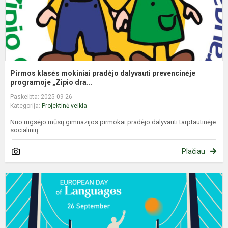
Pirmos klasės mokiniai pradėjo dalyvauti prevencinėje
programoje „Zipio dra...
Paskelbta: 2025-09-26
Kategorija:
Projektinė veikla
Nuo rugsėjo mūsų gimnazijos pirmokai pradėjo dalyvauti tarptautinėje
socialinių...
Plačiau
R
2
oj
–
E