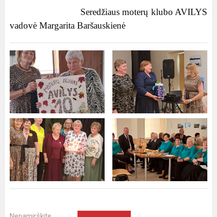
Seredžiaus moterų klubo AVILYS
vadovė Margarita Baršauskienė
Nepamirškite