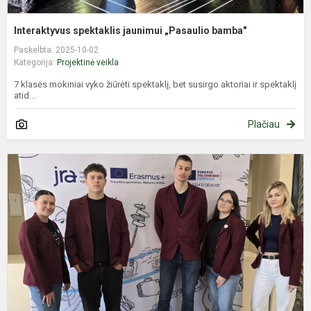
Interaktyvus spektaklis jaunimui „Pasaulio bamba"
Paskelbta: 2025-10-02
Kategorija:
Projektinė veikla
7 klasės mokiniai vyko žiūrėti spektaklį, bet susirgo aktoriai ir spektaklį
atid...
Plačiau
R
j
„
g
p
k
p