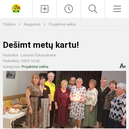
Paieška
Men
Titulinis
Naujienos
Projektinė veikla
Dešimt metų kartu!
Paskelbė : Laimutė Šukauskiene
Paskelbta: 2025-10-06
Kategorija:
Projektinė veikla