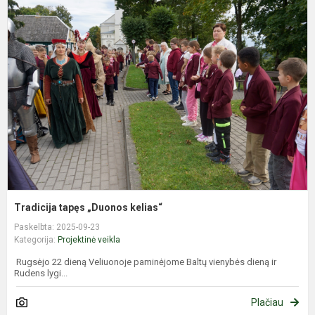
T
t
„
k
Tradicija tapęs „Duonos kelias“
Paskelbta: 2025-09-23
Kategorija:
Projektinė veikla
Rugsėjo 22 dieną Veliuonoje paminėjome Baltų vienybės dieną ir
Rudens lygi...
Plačiau