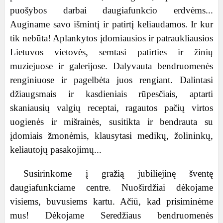
puošybos darbai daugiafunkcio erdvėms...
Auginame savo išmintį ir patirtį keliaudamos. Ir kur
tik nebūta! Aplankytos įdomiausios ir patraukliausios
Lietuvos vietovės, semtasi patirties ir žinių
muziejuose ir galerijose. Dalyvauta bendruomenės
renginiuose ir pagelbėta juos rengiant. Dalintasi
džiaugsmais ir kasdieniais rūpesčiais, aptarti
skaniausių valgių receptai, ragautos pačių virtos
uogienės ir mišrainės, susitikta ir bendrauta su
įdomiais žmonėmis, klausytasi medikų, žolininkų,
keliautojų pasakojimų...
Susirinkome į gražią jubiliejinę šventę
daugiafunkciame centre. Nuoširdžiai dėkojame
visiems, buvusiems kartu. Ačiū, kad prisiminėme
mus! Dėkojame Seredžiaus bendruomenės