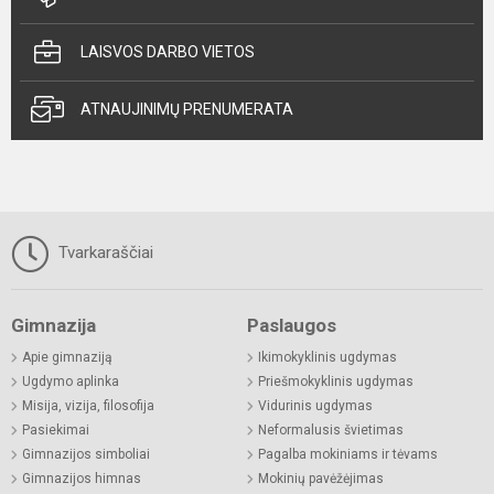
LAISVOS DARBO VIETOS
ATNAUJINIMŲ PRENUMERATA
Tvarkaraščiai
Gimnazija
Paslaugos
Apie gimnaziją
Ikimokyklinis ugdymas
Ugdymo aplinka
Priešmokyklinis ugdymas
Misija, vizija, filosofija
Vidurinis ugdymas
Pasiekimai
Neformalusis švietimas
Gimnazijos simboliai
Pagalba mokiniams ir tėvams
Gimnazijos himnas
Mokinių pavėžėjimas