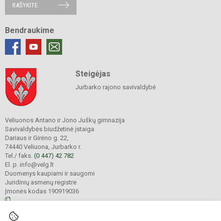
RAŠYKITE
Bendraukime
Steigėjas
Jurbarko rajono savivaldybė
Veliuonos Antano ir Jono Juškų gimnazija
Savivaldybės biudžetinė įstaiga
Dariaus ir Girėno g. 22,
74440 Veliuona, Jurbarko r.
Tel./ faks.
(0 447) 42 782
El. p. info@velg.lt
Duomenys kaupiami ir saugomi
Juridinių asmenų registre
Įmonės kodas 190919036