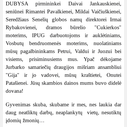
DUBYSA pirmininkei Daivai Jankauskienei,
seniūnei Rimantei Pavalkienei, Mildai Vaičiuškienei,
Seredžiaus Senelių globos namų direktorei Irmai
Rybakovienei, dramos būrelio "Cukierkos"
moterims, IPUG darbuotojoms ir auklėtiniams,
Vosbutų bendruomenės moterims, nuolatiniams
mūsų pagalbininkams Petrui, Valdui ir Juozui bei
visiems, prisiminusiems mus. Ypač dėkojame
Jurbarko samariečių draugijos mišriam ansambliui
"Gija" ir jo vadovei, mūsų kraštietei, Onutei
Patašienei. Jūsų skambios dainos mums buvo didelė
dovana!
Gyvenimas skuba, skubame ir mes, nes laukia dar
daug neatliktų darbų, neaplankytų vietų, nesutiktų
įdomių žmonių…