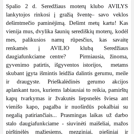
Spalio 2 d. Seredžiaus moterų klubo AVILYS
lankytojos rinkosi į gražią šventę– savo veklos
dešimtmečio paminėjimą. Dešimt metų kartu! Kas
vienija mus, dvylika šaunių serediškių moterų, kodėl
mes, palikusios namų rūpesčius, kas savaitę
renkamės į AVILIO klubą Seredžiaus
daugiafunkciame centre? Pirmiausia, žinoma,
gyvenimo patirtis, išgyventos istorijos, metams
skubant įgyta išmintis leidžia dalintis gerumu, meile
ir draugyste. Prieškalėdinės gerumo akcijos
aplankant tuos, kuriems labiausiai to reikia, pamirštų
kapų tvarkymas ir žvakutės liepsnelės šviesa ant
vienišo kapo, pagalba ir nuoširdūs pokalbiai su
negalią patiriančiais... Prasmingas laikas už darbo
stalo daugiafunkciame - siuvinėti maišeliai, mažos
pirštinėlės mažiesiems, mezginiai, piešiniai ir