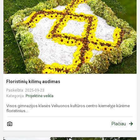
a
Floristinių kilimų audimas
Paskelbta: 2025-09-23
Kategorija:
Projektinė veikla
Visos gimnazijos klasės Veliuonos kultūros centro kiemelyje kūrėme
floristinius...
Plačiau