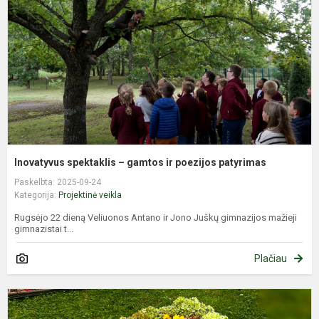
g
ir
p
p
Inovatyvus spektaklis – gamtos ir poezijos patyrimas
Paskelbta: 2025-09-24
Kategorija:
Projektinė veikla
Rugsėjo 22 dieną Veliuonos Antano ir Jono Juškų gimnazijos mažieji
gimnazistai t...
Plačiau
F
k