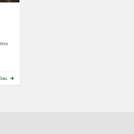
tinis
čiau