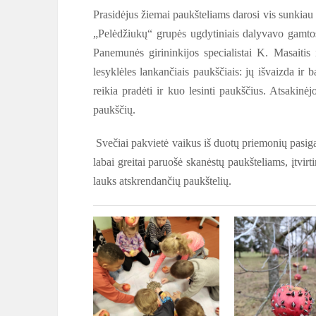
Prasidėjus žiemai paukšteliams darosi vis sunkiau
„Pelėdžiukų“ grupės ugdytiniais dalyvavo gam
Panemunės girininkijos specialistai K. Masaitis
lesyklėles lankančiais paukščiais: jų išvaizda ir b
reikia pradėti ir kuo lesinti paukščius. Atsakinė
paukščių.
Svečiai pakvietė vaikus iš duotų priemonių pasigam
labai greitai paruošė skanėstų paukšteliams, įtvir
lauks atskrendančių paukštelių.