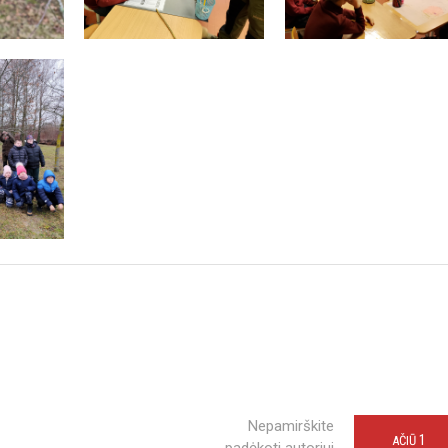
Nepamirškite
1
AČIŪ