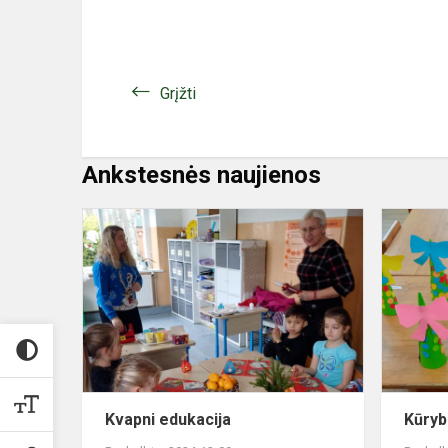
Grįžti
Ankstesnės naujienos
Kvapni
edukacija
Kvapni edukacija
Kūryb