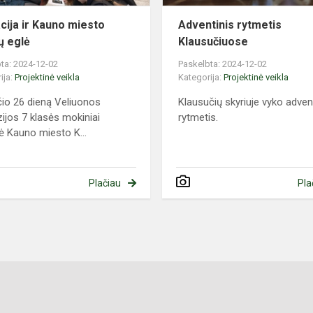
cija ir Kauno miesto
Adventinis rytmetis
ų eglė
Klausučiuose
ta: 2024-12-02
Paskelbta: 2024-12-02
ija:
Projektinė veikla
Kategorija:
Projektinė veikla
čio 26 dieną Veliuonos
Klausučių skyriuje vyko adven
ijos 7 klasės mokiniai
rytmetis.
ė Kauno miesto K...
Plačiau
Pla