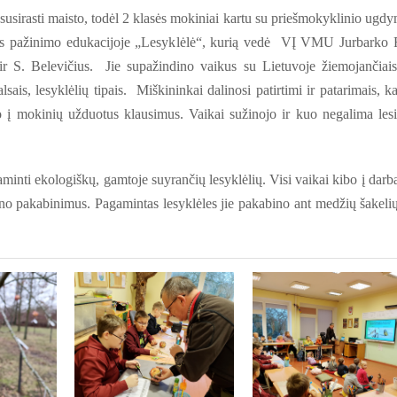
 susirasti maisto, todėl 2 klasės mokiniai kartu su priešmokyklinio ugd
tos pažinimo edukacijoje „Lesyklėlė“, kurią vedė VĮ VMU Jurbarko
 ir S. Belevičius. Jie supažindino vaikus su Lietuvoje žiemojančiais
alsais, lesyklėlių tipais. Miškininkai dalinosi patirtimi ir patarimais, k
jo į mokinių užduotus klausimus. Vaikai sužinojo ir kuo negalima lesi
inti ekologiškų, gamtoje suyrančių lesyklėlių. Visi vaikai kibo į darbą
tino pakabinimus. Pagamintas lesyklėles jie pakabino ant medžių šakelių