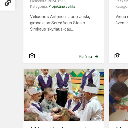
Paskelbta: 2024-12-09
Paskelb
Kategorija:
Projektinė veikla
Kategor
Veliuonos Antano ir Jono Juškų
Viena 
gimnazijos Seredžiaus Stasio
šventi
Šimkaus skyriaus-dau...
Plačiau
Atbėga
elnias
devyniaragi