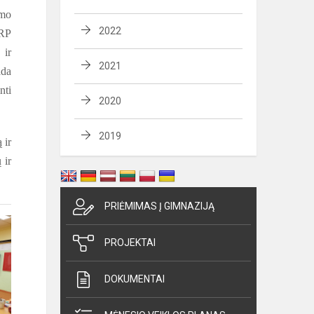
ymo
2022
 RP
 ir
2021
ada
nti
2020
2019
 ir
 ir
PRIĖMIMAS Į GIMNAZIJĄ
PROJEKTAI
DOKUMENTAI