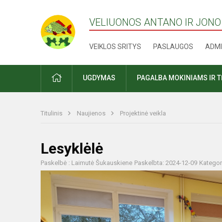
VELIUONOS ANTANO IR JONO
VEIKLOS SRITYS
PASLAUGOS
ADMI
PRADŽIA
UGDYMAS
PAGALBA MOKINIAMS IR 
Titulinis
Naujienos
Projektinė veikla
Lesyklėlė
Paskelbė : Laimutė Šukauskiene
Paskelbta: 2024-12-09
Kategor