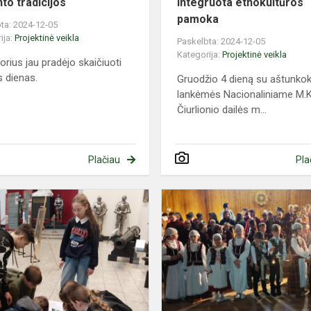
to tradicijos
Integruota etnokultūros
pamoka
ta: 2024-12-05
ija:
Projektinė veikla
Paskelbta: 2024-12-05
Kategorija:
Projektinė veikla
orius jau pradėjo skaičiuoti
 dienas.
Gruodžio 4 dieną su aštunkok
lankėmės Nacionaliniame M.K
Čiurlionio dailės m...
Plačiau
Pla
Edukacija
ir
Kauno
miesto
Kalėdų
eglė