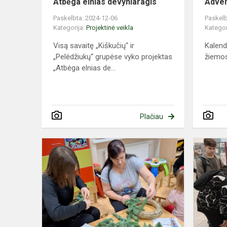
Atbėga elnias devyniaragis
Adven
Paskelbta: 2024-12-06
Paskelb
Kategorija:
Projektinė veikla
Kategor
Visą savaitę „Kiškučių“ ir
Kalend
„Pelėdžiukų“ grupėse vyko projektas
žiemos
„Atbėga elnias de...
Plačiau
Adventinis
vakaras