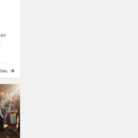
ais
.
čiau
Adventinis
rytmetis
Klausučiuose