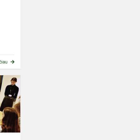
čiau
Integruota
etnokultūros
pamoka