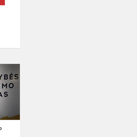
Valstybės
pažinimo
centro
edukacija
o