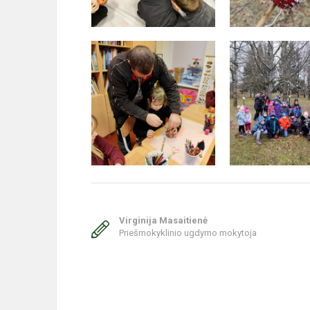
Virginija Masaitienė
Priešmokyklinio ugdymo mokytoja