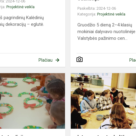
ta: 2024-12-06
ija:
Projektinė veikla
Paskelbta: 2024-12-06
Kategorija:
Projektinė veikla
iš pagrindinių Kalėdinių
nių dekoracijų – eglutė.
Gruodžio 5 dieną 2–4 klasių
mokiniai dalyvavo nuotolinėje
Valstybės pažinimo cen...
Plačiau
Pla
Advento
tradicijos
s