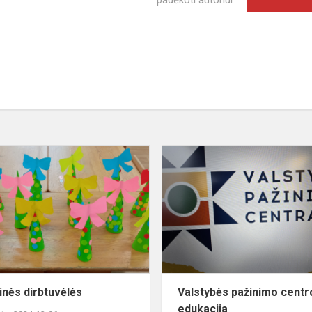
padėkoti autoriui
Kūrybinės
dirbtuvėlės
inės dirbtuvėlės
Valstybės pažinimo centr
edukacija