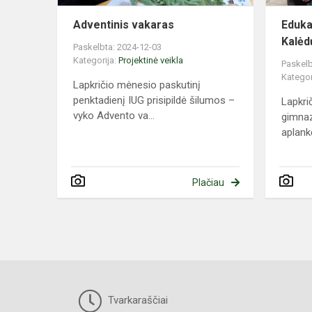
Adventinis vakaras
Eduka
Kalėd
Paskelbta: 2024-12-03
Kategorija:
Projektinė veikla
Paskelb
Kategor
Lapkričio mėnesio paskutinį
penktadienį IUG prisipildė šilumos –
Lapkri
vyko Advento va...
gimnaz
aplank
Plačiau
Tvarkaraščiai