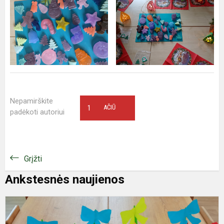
Nepamirškite
1
AČIŪ
padėkoti autoriui
Grįžti
Ankstesnės naujienos
K
d