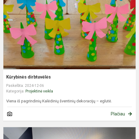
Kūrybinės dirbtuvėlės
Paskelbta: 2024-12-06
Kategorija:
Projektinė veikla
Viena iš pagrindinių Kalėdinių šventinių dekoracijų – eglutė.
Plačiau
V
p