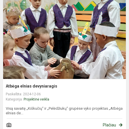
A
e
d
Atbėga elnias devyniaragis
Paskelbta: 2024-12-06
Kategorija:
Projektinė veikla
Visą savaitę „Kiškučių“ ir „Pelėdžiukų“ grupėse vyko projektas „Atbėga
elnias de...
Plačiau