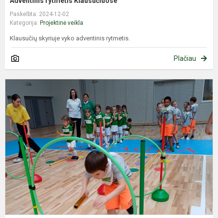
Adventinis rytmetis Klausučiuose
Paskelbta: 2024-12-02
Kategorija:
Projektinė veikla
Klausučių skyriuje vyko adventinis rytmetis.
Plačiau
S
,
g
l
g