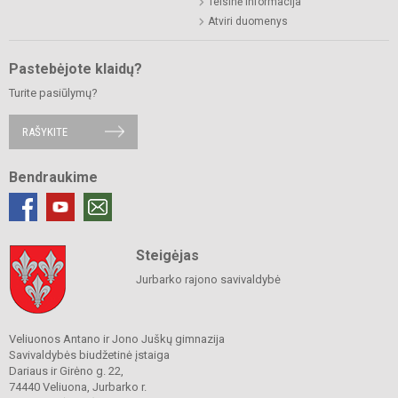
Teisinė informacija
Atviri duomenys
Pastebėjote klaidų?
Turite pasiūlymų?
RAŠYKITE
Bendraukime
Steigėjas
Jurbarko rajono savivaldybė
Veliuonos Antano ir Jono Juškų gimnazija
Savivaldybės biudžetinė įstaiga
Dariaus ir Girėno g. 22,
74440 Veliuona, Jurbarko r.