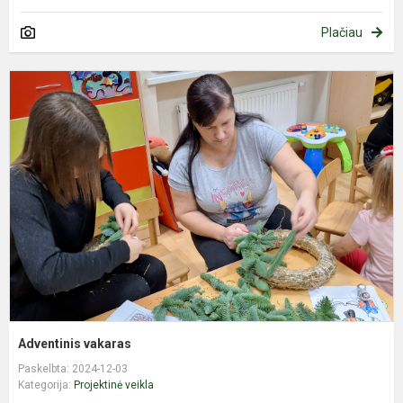
Plačiau
A
v
Adventinis vakaras
Paskelbta: 2024-12-03
Kategorija:
Projektinė veikla