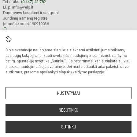
Tel./ faks.
(0 447) 42 782
El. p. info@velg.lt
Duomenys kaupiami ir saugomi
Juridinių asmenų registre
Įmonės kodas 190919036
© 2023. Veliuonos Antano ir Jono Juškų gimnazija. Visos teisės saugomos.
Šioje svetainėje naudojame slapukus siekdami užtikrinti jums teikiamų
Kopijuoti turinį be raštiško gimnazijos administracijos sutikimo griežtai
draudžiama.
paslaugų kokybę, analizuoti svetainės naudojimą ir optimizuoti naršymo
patirtį. Spustelėję mygtuką „Sutinku“, jūs patvirtinate, kad sutinkate su visų
Prieinamumo paraiška
Slapukų valdymas
slapukų naudojimu šioje svetainėje. Jei norite atšaukti arba pakeisti savo
sutikimus, prašome apsilankyti
slapukų valdymo puslapyje
.
Sumanus būdas atnaujinti
mokyklos interneto
svetainę
NUSTATYMAI
NESUTINKU
SUTINKU