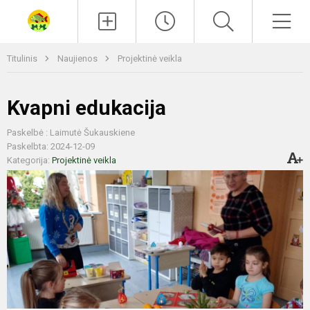
Paieška
Men
Titulinis
Naujienos
Projektinė veikla
Kvapni edukacija
Paskelbė : Laimutė Šukauskiene
Paskelbta: 2024-12-09
Kategorija:
Projektinė veikla