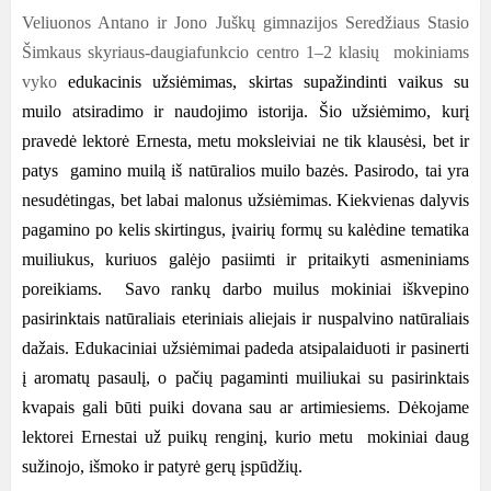
Veliuonos Antano ir Jono Juškų gimnazijos Seredžiaus Stasio
Šimkaus skyriaus-daugiafunkcio centro 1–2 klasių mokiniams
vyko
edukacinis užsiėmimas, skirtas supažindinti vaikus su
muilo atsiradimo ir naudojimo istorija. Šio užsiėmimo, kurį
pravedė lektorė Ernesta, metu moksleiviai ne tik klausėsi, bet ir
patys gamino muilą iš natūralios muilo bazės. Pasirodo, tai yra
nesudėtingas, bet labai malonus užsiėmimas. Kiekvienas dalyvis
pagamino po kelis skirtingus, įvairių formų su kalėdine tematika
muiliukus, kuriuos galėjo pasiimti ir pritaikyti asmeniniams
poreikiams. Savo rankų darbo muilus mokiniai iškvepino
pasirinktais natūraliais eteriniais aliejais ir nuspalvino natūraliais
dažais. Edukaciniai užsiėmimai padeda atsipalaiduoti ir pasinerti
į aromatų pasaulį, o pačių pagaminti muiliukai su pasirinktais
kvapais gali būti puiki dovana sau ar artimiesiems. Dėkojame
lektorei Ernestai už puikų renginį, kurio metu mokiniai daug
sužinojo, išmoko ir patyrė gerų įspūdžių.