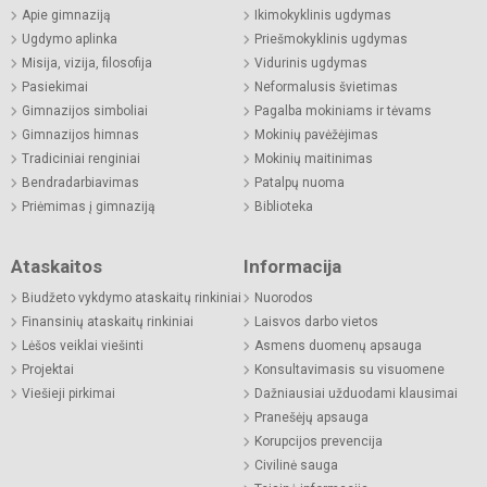
Apie gimnaziją
Ikimokyklinis ugdymas
Ugdymo aplinka
Priešmokyklinis ugdymas
Misija, vizija, filosofija
Vidurinis ugdymas
Pasiekimai
Neformalusis švietimas
Gimnazijos simboliai
Pagalba mokiniams ir tėvams
Gimnazijos himnas
Mokinių pavėžėjimas
Tradiciniai renginiai
Mokinių maitinimas
Bendradarbiavimas
Patalpų nuoma
Priėmimas į gimnaziją
Biblioteka
Ataskaitos
Informacija
Biudžeto vykdymo ataskaitų rinkiniai
Nuorodos
Finansinių ataskaitų rinkiniai
Laisvos darbo vietos
Lėšos veiklai viešinti
Asmens duomenų apsauga
Projektai
Konsultavimasis su visuomene
Viešieji pirkimai
Dažniausiai užduodami klausimai
Pranešėjų apsauga
Korupcijos prevencija
Civilinė sauga