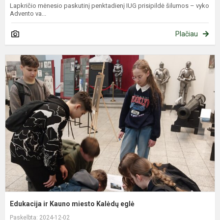
Lapkričio mėnesio paskutinį penktadienį IUG prisipildė šilumos – vyko
Advento va...
Plačiau
E
ir
K
m
K
e
Edukacija ir Kauno miesto Kalėdų eglė
Paskelbta: 2024-12-02