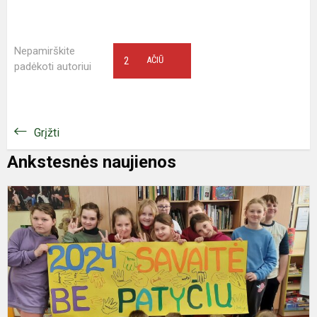
Nepamirškite
2
AČIŪ
padėkoti autoriui
Grįžti
Ankstesnės naujienos
S
B
P