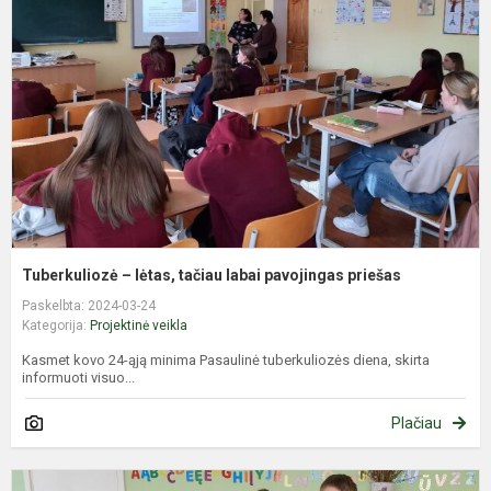
l
t
l
p
p
Tuberkuliozė – lėtas, tačiau labai pavojingas priešas
Paskelbta: 2024-03-24
Kategorija:
Projektinė veikla
Kasmet kovo 24-ąją minima Pasaulinė tuberkuliozės diena, skirta
informuoti visuo...
Plačiau
P