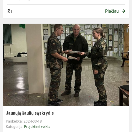
Plačiau
J
š
s
Jaunųjų šaulių sąskrydis
Paskelbta: 2024-03-18
Kategorija:
Projektinė veikla