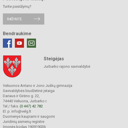
Turite pasiūlymų?
RAŠYKITE
Bendraukime
Steigėjas
Jurbarko rajono savivaldybė
Veliuonos Antano ir Jono Juškų gimnazija
Savivaldybės biudžetinė įstaiga
Dariaus ir Girėno g. 22,
74440 Veliuona, Jurbarko r.
Tel./ faks.
(0 447) 42 782
El. p. info@velg.lt
Duomenys kaupiami ir saugomi
Juridinių asmenų registre
Įmonės kodas 190919036