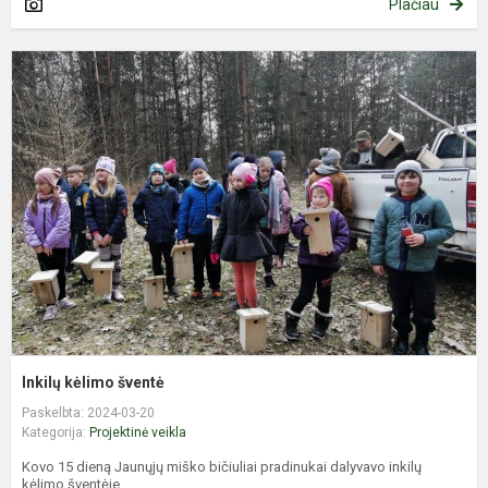
Plačiau
I
k
š
Inkilų kėlimo šventė
Paskelbta: 2024-03-20
Kategorija:
Projektinė veikla
Kovo 15 dieną Jaunųjų miško bičiuliai pradinukai dalyvavo inkilų
kėlimo šventėje...