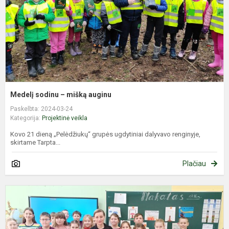
Medelį sodinu – mišką auginu
Paskelbta: 2024-03-24
Kategorija:
Projektinė veikla
Kovo 21 dieną „Pelėdžiukų“ grupės ugdytiniai dalyvavo renginyje,
skirtame Tarpta...
Plačiau
S
s
p