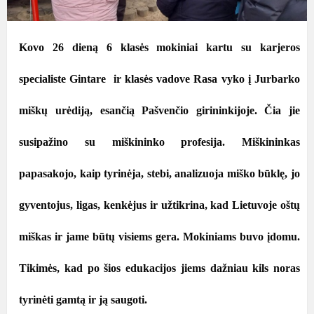
Kovo 26 dieną 6 klasės mokiniai kartu su karjeros
specialiste Gintare ir klasės vadove Rasa vyko į Jurbarko
miškų urėdiją, esančią Pašvenčio girininkijoje. Čia jie
susipažino su miškininko profesija. Miškininkas
papasakojo, kaip tyrinėja, stebi, analizuoja miško būklę, jo
gyventojus, ligas, kenkėjus ir užtikrina, kad Lietuvoje oštų
miškas ir jame būtų visiems gera. Mokiniams buvo įdomu.
Tikimės, kad po šios edukacijos jiems dažniau kils noras
tyrinėti gamtą ir ją saugoti.