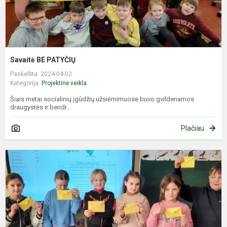
Savaitė BE PATYČIŲ
Paskelbta: 2024-04-02
Kategorija:
Projektinė veikla
Šiais metai socialinių įgūdžių užsiėmimuose buvo gvildenamos
draugystės ir bendr...
Plačiau
D
S
D