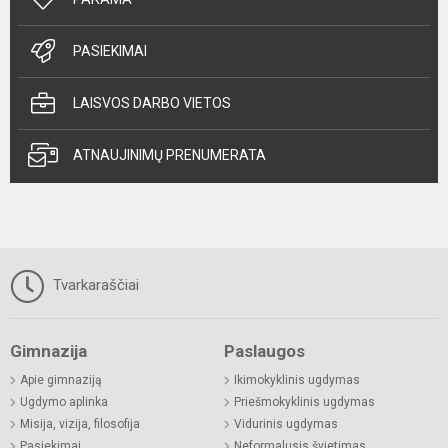
PASIEKIMAI
LAISVOS DARBO VIETOS
ATNAUJINIMŲ PRENUMERATA
Tvarkaraščiai
Gimnazija
Paslaugos
Apie gimnaziją
Ikimokyklinis ugdymas
Ugdymo aplinka
Priešmokyklinis ugdymas
Misija, vizija, filosofija
Vidurinis ugdymas
Pasiekimai
Neformalusis švietimas