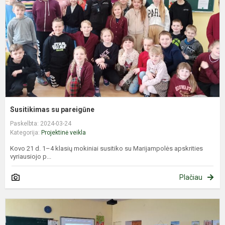
Susitikimas su pareigūne
Paskelbta: 2024-03-24
Kategorija:
Projektinė veikla
Kovo 21 d. 1–4 klasių mokiniai susitiko su Marijampolės apskrities
vyriausiojo p...
Plačiau
T
–