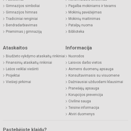
Gimnazijos simboliai
Pagalba mokiniams ir tėvams
Gimnazijos himnas
Mokinių pavėžėjimas
Tradiciniai renginiai
Mokinių maitinimas
Bendradarbiavimas
Patalpų nuoma
Priėmimas į gimnaziją
Biblioteka
Ataskaitos
Informacija
Biudžeto vykdymo ataskaitų rinkiniai
Nuorodos
Finansinių ataskaitų rinkiniai
Laisvos darbo vietos
Lėšos veiklai viešinti
Asmens duomenų apsauga
Projektai
Konsultavimasis su visuomene
Viešieji pirkimai
Dažniausiai užduodami klausimai
Pranešėjų apsauga
Korupcijos prevencija
Civilinė sauga
Teisinė informacija
Atviri duomenys
Pastebėjote klaidų?