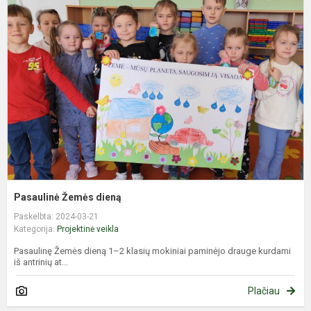
Ž
d
Pasaulinė Žemės dieną
Paskelbta: 2024-03-21
Kategorija:
Projektinė veikla
Pasaulinę Žemės dieną 1–2 klasių mokiniai paminėjo drauge kurdami
iš antrinių at...
Plačiau