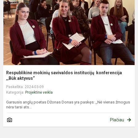
i
k
,..
Respublikinė mokinių savivaldos institucijų konferencija
,,Būk aktyvus“
Paskelbta: 2024-03-09
Kategorija:
Projektinė veikla
Garsusis anglų poetas Džonas Donas yra paskęs: ,,Nė vienas žmogus
nėra tarsi ats...
Plačiau