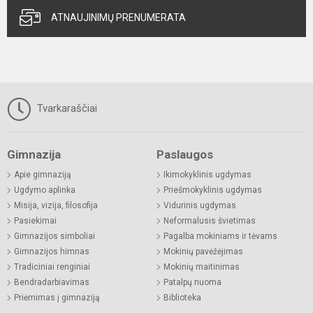
ATNAUJINIMŲ PRENUMERATA
Tvarkaraščiai
Gimnazija
Paslaugos
Apie gimnaziją
Ikimokyklinis ugdymas
Ugdymo aplinka
Priešmokyklinis ugdymas
Misija, vizija, filosofija
Vidurinis ugdymas
Pasiekimai
Neformalusis švietimas
Gimnazijos simboliai
Pagalba mokiniams ir tėvams
Gimnazijos himnas
Mokinių pavėžėjimas
Tradiciniai renginiai
Mokinių maitinimas
Bendradarbiavimas
Patalpų nuoma
Priėmimas į gimnaziją
Biblioteka