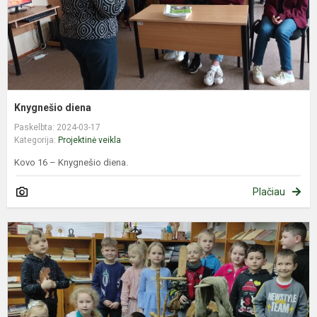
Knygnešio diena
Paskelbta: 2024-03-17
Kategorija:
Projektinė veikla
Kovo 16 – Knygnešio diena.
Plačiau
T
o
–
ž
i
p