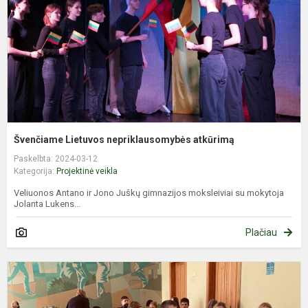
Švenčiame Lietuvos nepriklausomybės atkūrimą
Paskelbta: 2024-03-12
Kategorija:
Projektinė veikla
Veliuonos Antano ir Jono Juškų gimnazijos moksleiviai su mokytoja
Jolanta Lukens...
Plačiau
R
m
s