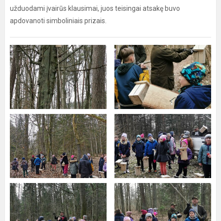
užduodami įvairūs klausimai, juos teisingai atsakę buvo
apdovanoti simboliniais prizais.