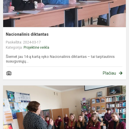
Nacionalinis diktantas
Paskelbta: 2024-03-17
Kategorija:
Projektinė veikla
Šiemet jau 14-ą kartą vyko Nacionalinis diktantas – tai tarptautinis
suaugusiųjų...
Plačiau
K
d