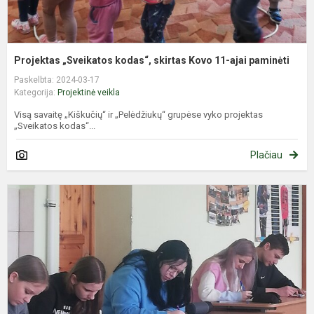
Projektas „Sveikatos kodas“, skirtas Kovo 11-ajai paminėti
Paskelbta: 2024-03-17
Kategorija:
Projektinė veikla
Visą savaitę „Kiškučių“ ir „Pelėdžiukų“ grupėse vyko projektas
„Sveikatos kodas“...
Plačiau
N
d