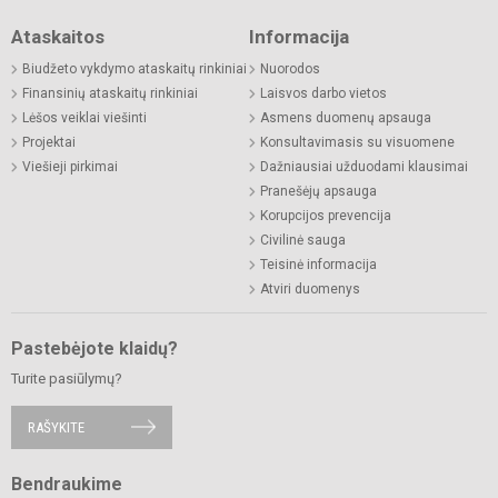
Ataskaitos
Informacija
Biudžeto vykdymo ataskaitų rinkiniai
Nuorodos
Finansinių ataskaitų rinkiniai
Laisvos darbo vietos
Lėšos veiklai viešinti
Asmens duomenų apsauga
Projektai
Konsultavimasis su visuomene
Viešieji pirkimai
Dažniausiai užduodami klausimai
Pranešėjų apsauga
Korupcijos prevencija
Civilinė sauga
Teisinė informacija
Atviri duomenys
Pastebėjote klaidų?
Turite pasiūlymų?
RAŠYKITE
Bendraukime