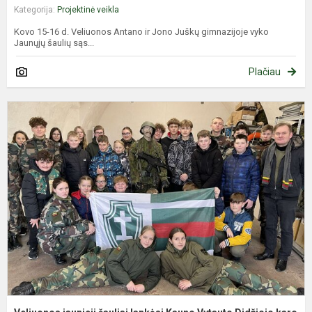
Kategorija:
Projektinė veikla
Kovo 15-16 d. Veliuonos Antano ir Jono Juškų gimnazijoje vyko
Jaunųjų šaulių sąs...
Plačiau
V
j
š
l
K
V
D
k.