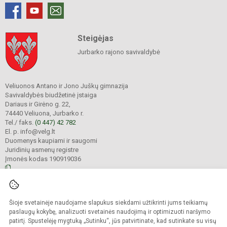
Steigėjas
Jurbarko rajono savivaldybė
Veliuonos Antano ir Jono Juškų gimnazija
Savivaldybės biudžetinė įstaiga
Dariaus ir Girėno g. 22,
74440 Veliuona, Jurbarko r.
Tel./ faks.
(0 447) 42 782
El. p. info@velg.lt
Duomenys kaupiami ir saugomi
Juridinių asmenų registre
Įmonės kodas 190919036
© 2023. Veliuonos Antano ir Jono Juškų gimnazija. Visos teisės saugomos.
Šioje svetainėje naudojame slapukus siekdami užtikrinti jums teikiamų
Kopijuoti turinį be raštiško gimnazijos administracijos sutikimo griežtai
draudžiama.
paslaugų kokybę, analizuoti svetainės naudojimą ir optimizuoti naršymo
patirtį. Spustelėję mygtuką „Sutinku“, jūs patvirtinate, kad sutinkate su visų
Prieinamumo paraiška
Slapukų valdymas