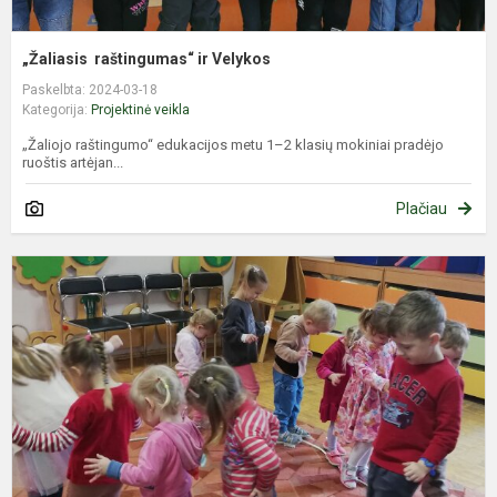
„Žaliasis raštingumas“ ir Velykos
Paskelbta: 2024-03-18
Kategorija:
Projektinė veikla
„Žaliojo raštingumo“ edukacijos metu 1–2 klasių mokiniai pradėjo
ruoštis artėjan...
Plačiau
P
„
k
s
K
1
a
p