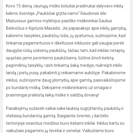
Kovo 15 dieną Jaunųjų miško bičiuliai pradinukai dalyvavo inkilų
kėlimo šventėje „Paukščiai grįžta namo“ Raudonės šile.
Mažuosius gamtos mylėtojus pasitiko miškininkai Saulius
Belevičius ir Kęstutis Masaitis. Jie papasakojo apie inkilų gamybą,
kabinimo taisykles, paukščių rūšis, jų ypatumus, sužinojome, kad
tinkamai pagamintuose ir iškeltuose inkiluose gali saugiai perėti
daugybė rūšių uoksinių paukščių, tačiau tam, kad inkilas netaptų
spąstais jame perintiems paukščiams, būtina žinoti keletą
pagrindinių taisyklių: rasti tinkamą šaką medyje, nukreipti inkilo
landą į pietų pusę, pakabinti jį reikiamame aukštyje. Pakabinome
inkilus, sužinojome daug įdomybių apie gamtą, pasivaikščiojome
po bundantį mišką. Dėkojame miškininkams už smagiai ir
prasmingai praleistą laiką miške ir saldžią dovaną!
Pasakojimų sužavėti vaikai sakė lauksią sugrįžtančių paukščių ir
stebėsią bundančią gamtą. Baigiantis šventei, į darželio
teritorijoje esančius medžius buvo keliami inkilai. Inkilus kartu su
vaikučiais pagamino jų tėveliai ir seneliai. Vaikučiams buvo