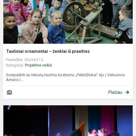
Tautiniai ornamentai – ženklai iš praeities
Paskelbta: 2024-03-12
Kategorija:
Projektinė veikla
Susipažinti su lietuvių tautiniu kostiumu „Pelėdžiukai“ ėjo į Veliuonos
Antano i...
Plačiau
Š
L
n
a