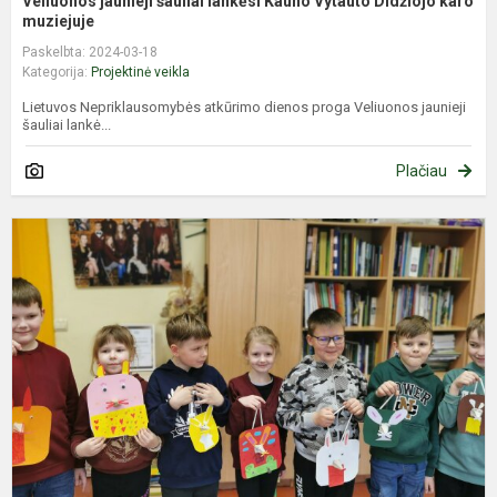
Veliuonos jaunieji šauliai lankėsi Kauno Vytauto Didžiojo karo
muziejuje
Paskelbta: 2024-03-18
Kategorija:
Projektinė veikla
Lietuvos Nepriklausomybės atkūrimo dienos proga Veliuonos jaunieji
šauliai lankė...
Plačiau
„
r
ir
V