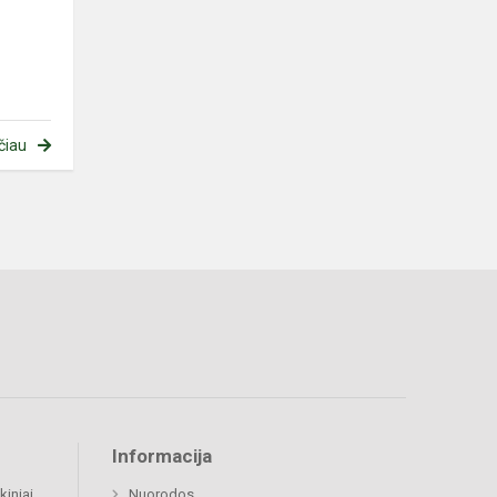
čiau
Informacija
kiniai
Nuorodos