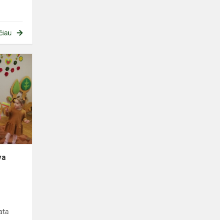
čiau
Šventinis
rytmetis
„Lietuva
brangi
šalelė“
va
ata