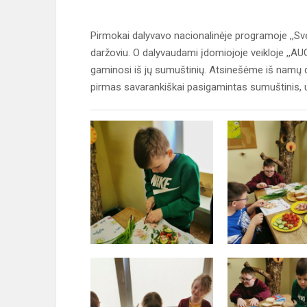
Pirmokai dalyvavo nacionalinėje programoje ,,Svei
daržoviu. O dalyvaudami įdomiojoje veikloje ,,A
gaminosi iš jų sumuštinių. Atsinešėme iš namų d
pirmas savarankiškai pasigamintas sumuštinis, už