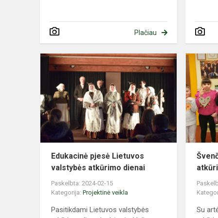
Plačiau
Edukacinė
pjesė
Lietuvos
valstybės
atkūrimo
dienai
Edukacinė pjesė Lietuvos
Švenč
valstybės atkūrimo dienai
atkūr
Paskelbta: 2024-02-15
Paskelb
Kategorija:
Projektinė veikla
Kategor
Pasitikdami Lietuvos valstybės
Su art