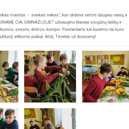
kas maistas – sveikas vaikas“, kuri skatina vartoti daugiau vaisių ir
UGINAME ČIA, GIMNAZIJOJE!“ užsiaugino klasėje svogūnų laiškų ir
uonos, sviesto, dešros, kumpio. Pasitardami, kai kuriems tai buvo
duotį atlikome puikiai. Ačiū, Tėveliai, už dosnumą!