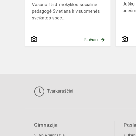
Juškų 
Vasario 15 d. mokyklos socialinė
priešm
pedagogė Svietlana ir visuomenės
sveikatos spec...
Plačiau
Tvarkaraščiai
Gimnazija
Pasl
Apie gimnaziją
Ikim