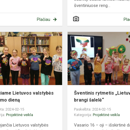
šventiniuose reng...
Plačiau
Pla
Švenčiame
Lietuvos
valstybės
atkūrimo
dieną
iame Lietuvos valstybės
Šventinis rytmetis „Lietu
imo dieną
brangi šalelė“
ta: 2024-02-15
Paskelbta: 2024-02-15
ija:
Projektinė veikla
Kategorija:
Projektinė veikla
ėjančia Lietuvos valstybės
Vasario 16 – oji – išskirtinė d