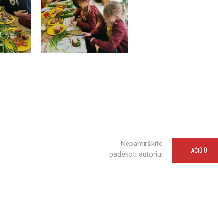
Nepamirškite
0
AČIŪ
padėkoti autoriui