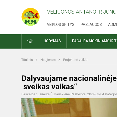
VELIUONOS ANTANO IR JONO
VEIKLOS SRITYS
PASLAUGOS
ADMI
PRADŽIA
UGDYMAS
PAGALBA MOKINIAMS IR 
Titulinis
Naujienos
Projektinė veikla
Dalyvaujame nacionalinėje
sveikas vaikas“
Paskelbė : Laimutė Šukauskiene
Paskelbta: 2024-03-04
Kategor