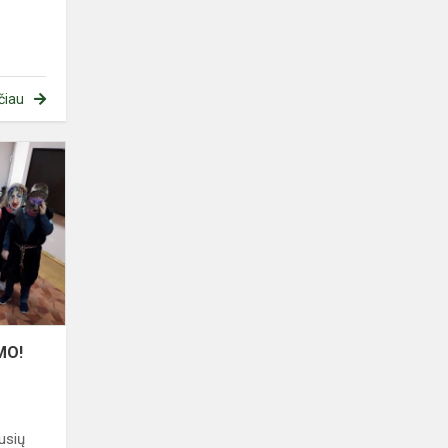
čiau
ŽIEMA,
ŽIEMA,
BĖK
IŠ
KIEMO!
MO!
usių