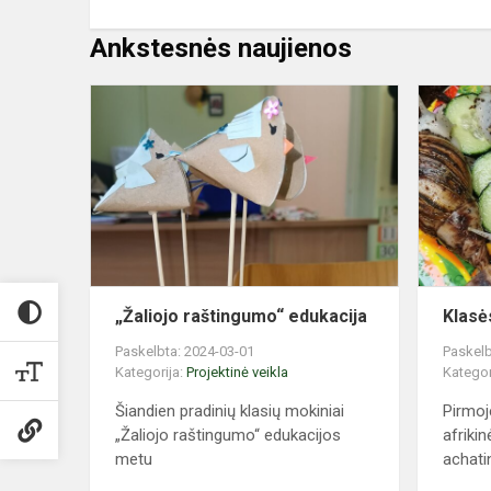
Ankstesnės naujienos
„Žaliojo
raštingumo“
edukacija
„Žaliojo raštingumo“ edukacija
Klasės
Paskelbta: 2024-03-01
Paskelb
Kategorija:
Projektinė veikla
Kategor
Šiandien pradinių klasių mokiniai
Pirmoj
„Žaliojo raštingumo“ edukacijos
afrikin
metu
achatin