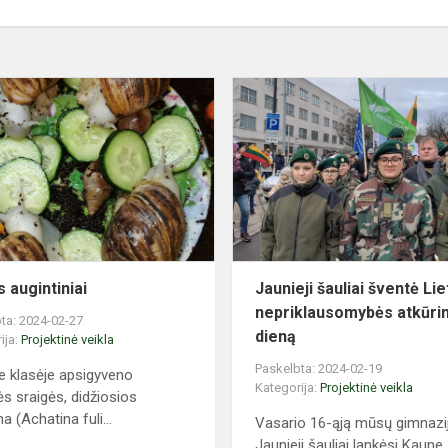
Klasės
augintiniai
 augintiniai
Jaunieji šauliai šventė Li
nepriklausomybės atkūr
ta: 2024-02-27
dieną
ija:
Projektinė veikla
Paskelbta: 2024-02-19
e klasėje apsigyveno
Kategorija:
Projektinė veikla
ės sraigės, didžiosios
a (Achatina fuli...
Vasario 16-ąją mūsų gimnazi
Jaunieji šauliai lankėsi Kaune,