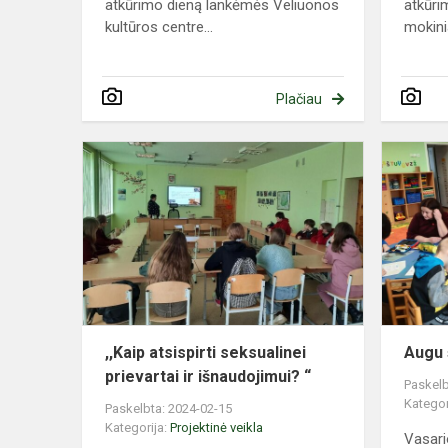
atkūrimo dieną lankėmės Veliuonos
atkūri
kultūros centre...
mokinia
Plačiau
,,Kaip
atsispirti
seksualinei
prievartai
ir
išnaudojimu
“
,,Kaip atsispirti seksualinei
Augu 
prievartai ir išnaudojimui? “
Paskelb
Kategor
Paskelbta: 2024-02-15
Kategorija:
Projektinė veikla
Vasari