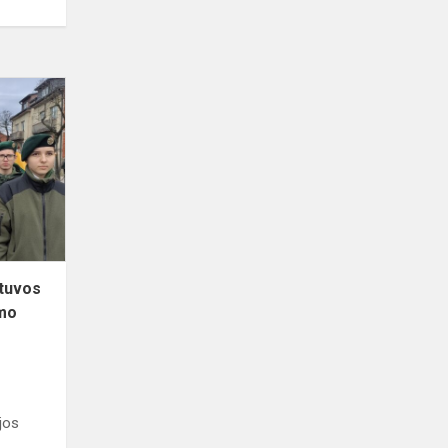
Jaunieji
šauliai
šventė
Lietuvos
nepriklausomybės
atkūrimo...
etuvos
imo
jos