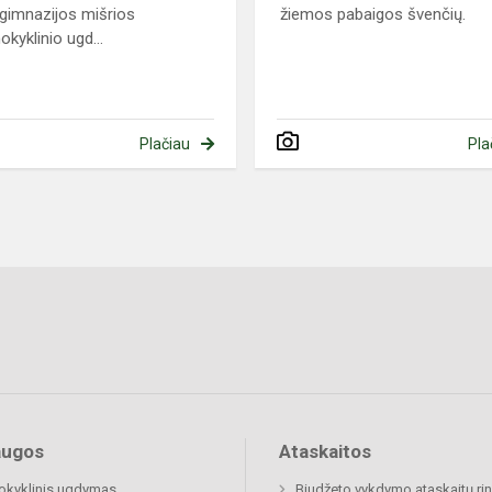
gimnazijos mišrios
žiemos pabaigos švenčių.
okyklinio ugd...
Plačiau
Pla
augos
Ataskaitos
okyklinis ugdymas
Biudžeto vykdymo ataskaitų rin