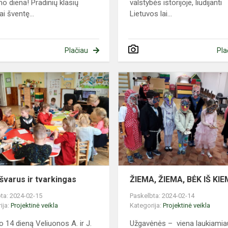
mo diena! Pradinių klasių
valstybės istorijoje, liudijanti
i šventę...
Lietuvos lai...
Plačiau
Pla
Augu
švarus
ir
tvarkingas
i?
švarus ir tvarkingas
ŽIEMA, ŽIEMA, BĖK IŠ KIE
ta: 2024-02-15
Paskelbta: 2024-02-14
ija:
Projektinė veikla
Kategorija:
Projektinė veikla
o 14 dieną Veliuonos A. ir J.
Užgavėnės – viena laukiamia