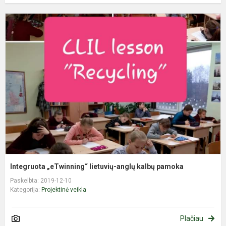
I
„
l
a
k
p
Integruota „eTwinning“ lietuvių-anglų kalbų pamoka
Paskelbta: 2019-12-10
Kategorija:
Projektinė veikla
Plačiau