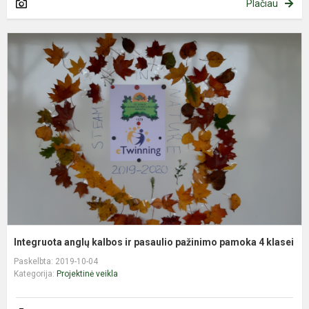
Plačiau
I
a
k
ir
p
p
p
4
k
Integruota anglų kalbos ir pasaulio pažinimo pamoka 4 klasei
Paskelbta: 2019-10-04
Kategorija:
Projektinė veikla