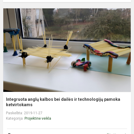
I
a
k
b
d
ir
t
p
k.
Integruota anglų kalbos bei dailės ir technologijų pamoka
ketvirtokams
Paskelbta: 2019-11-27
Kategorija:
Projektinė veikla