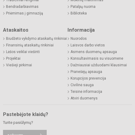
Bendradarbiavimas
Patalpų nuoma
Priėmimas į gimnaziją
Biblioteka
Ataskaitos
Informacija
Biudžeto vykdymo ataskaitų rinkiniai
Nuorodos
Finansinių ataskaitų rinkiniai
Laisvos darbo vietos
Lėšos veiklai viešinti
Asmens duomenų apsauga
Projektai
Konsultavimasis su visuomene
Viešieji pirkimai
Dažniausiai užduodami klausimai
Pranešėjų apsauga
Korupcijos prevencija
Civilinė sauga
Teisinė informacija
Atviri duomenys
Pastebėjote klaidų?
Turite pasiūlymų?