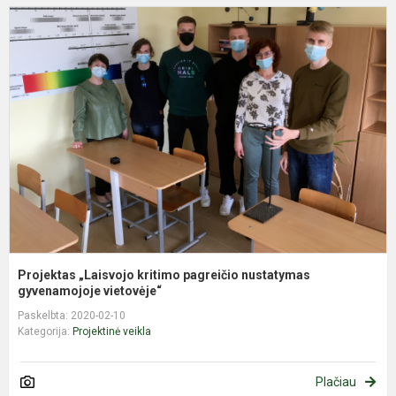
P
„
k
p
n
g
Projektas „Laisvojo kritimo pagreičio nustatymas
gyvenamojoje vietovėje“
Paskelbta: 2020-02-10
Kategorija:
Projektinė veikla
Plačiau