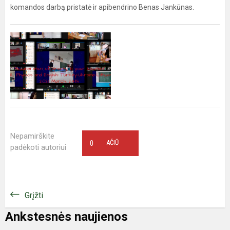
komandos darbą pristatė ir apibendrino Benas Jankūnas.
Nepamirškite
0
AČIŪ
padėkoti autoriui
Grįžti
Ankstesnės naujienos