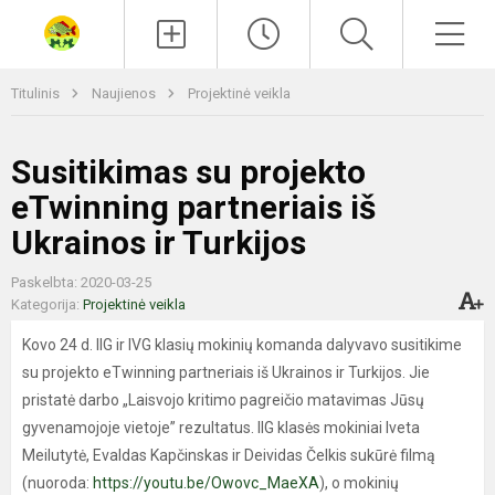
Paieška
Men
Titulinis
Naujienos
Projektinė veikla
Susitikimas su projekto
eTwinning partneriais iš
Ukrainos ir Turkijos
Paskelbta: 2020-03-25
Kategorija:
Projektinė veikla
Kovo 24 d. IIG ir IVG klasių mokinių komanda dalyvavo susitikime
su projekto eTwinning partneriais iš Ukrainos ir Turkijos. Jie
pristatė darbo „Laisvojo kritimo pagreičio matavimas Jūsų
gyvenamojoje vietoje” rezultatus. IIG klasės mokiniai Iveta
Meilutytė, Evaldas Kapčinskas ir Deividas Čelkis sukūrė filmą
(nuoroda:
https://youtu.be/Owovc_MaeXA
), o mokinių