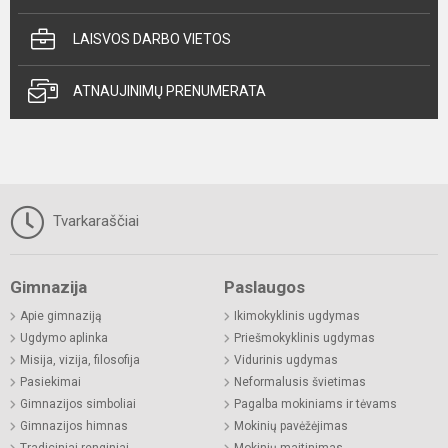
LAISVOS DARBO VIETOS
ATNAUJINIMŲ PRENUMERATA
Tvarkaraščiai
Gimnazija
Paslaugos
Apie gimnaziją
Ikimokyklinis ugdymas
Ugdymo aplinka
Priešmokyklinis ugdymas
Misija, vizija, filosofija
Vidurinis ugdymas
Pasiekimai
Neformalusis švietimas
Gimnazijos simboliai
Pagalba mokiniams ir tėvams
Gimnazijos himnas
Mokinių pavėžėjimas
Tradiciniai renginiai
Mokinių maitinimas