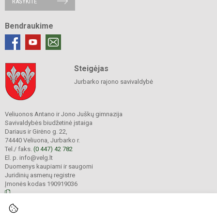
RAŠYKITE
Bendraukime
Steigėjas
Jurbarko rajono savivaldybė
Veliuonos Antano ir Jono Juškų gimnazija
Savivaldybės biudžetinė įstaiga
Dariaus ir Girėno g. 22,
74440 Veliuona, Jurbarko r.
Tel./ faks.
(0 447) 42 782
El. p. info@velg.lt
Duomenys kaupiami ir saugomi
Juridinių asmenų registre
Įmonės kodas 190919036