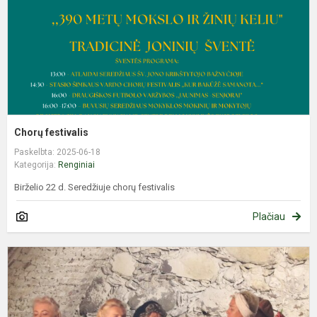
Chorų festivalis
Paskelbta: 2025-06-18
Kategorija:
Renginiai
Birželio 22 d. Seredžiuje chorų festivalis
Plačiau
S
„
E
1