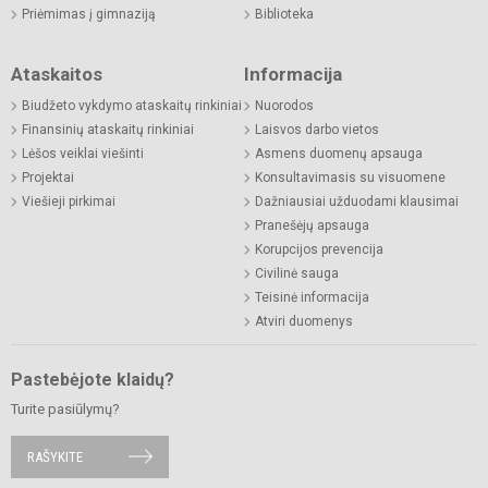
Priėmimas į gimnaziją
Biblioteka
Ataskaitos
Informacija
Biudžeto vykdymo ataskaitų rinkiniai
Nuorodos
Finansinių ataskaitų rinkiniai
Laisvos darbo vietos
Lėšos veiklai viešinti
Asmens duomenų apsauga
Projektai
Konsultavimasis su visuomene
Viešieji pirkimai
Dažniausiai užduodami klausimai
Pranešėjų apsauga
Korupcijos prevencija
Civilinė sauga
Teisinė informacija
Atviri duomenys
Pastebėjote klaidų?
Turite pasiūlymų?
RAŠYKITE