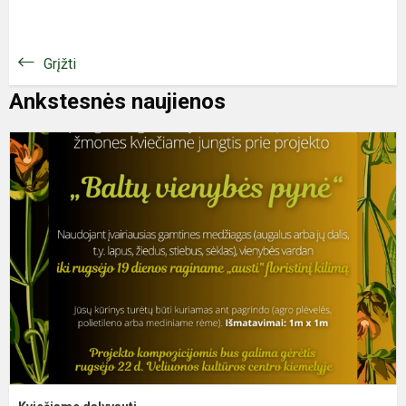
Grįžti
Ankstesnės naujienos
K
d