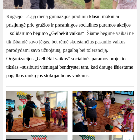
Rugsėjo 12-ąją dieną gimnazijos pradinių
klasių mokiniai
p
risijungė prie gražios ir prasmingos socialinės paramos akcijos
– solidarumo bėgimo „Gelbėkit vaikus“
. Šiame bėgime vaikai ne
tik išbandė savo jėgas, bet rėmė skurstančius pasaulio vaikus
parodydami savo užuojautą, pagalbą bei toleranciją.
O
rganizacijos „Gelbėkit vaikus“ socialinės paramos projekto
tikslas –susiburti vieningai bendrystei tam, kad drauge ištiestume
pagalbos ranką jos stokojantiems vaikams.