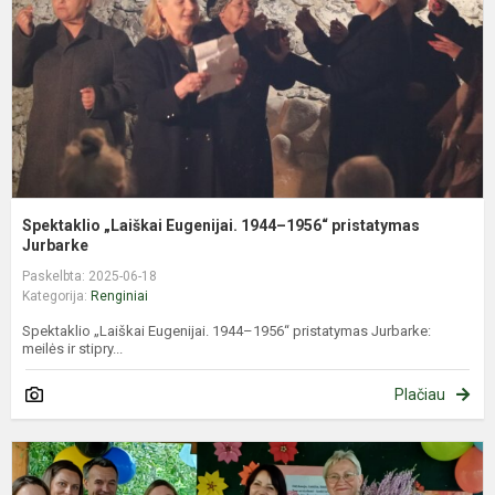
1
p
J
Spektaklio „Laiškai Eugenijai. 1944–1956“ pristatymas
Jurbarke
Paskelbta: 2025-06-18
Kategorija:
Renginiai
Spektaklio „Laiškai Eugenijai. 1944–1956“ pristatymas Jurbarke:
meilės ir stipry...
Plačiau
M
m