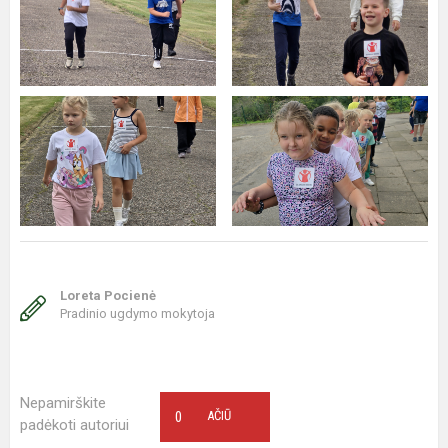
Loreta Pocienė
Pradinio ugdymo mokytoja
Nepamirškite
0
AČIŪ
padėkoti autoriui