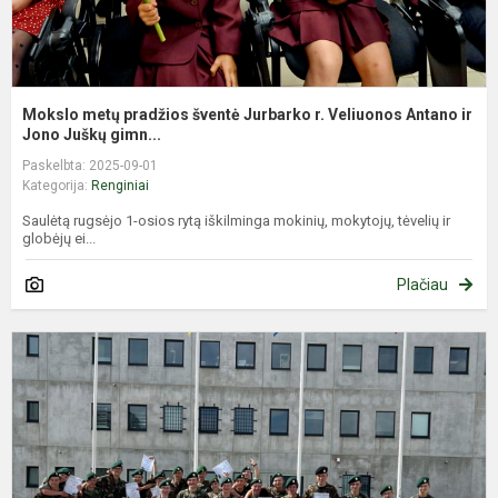
ir.
Mokslo metų pradžios šventė Jurbarko r. Veliuonos Antano ir
Jono Juškų gimn...
Paskelbta: 2025-09-01
Kategorija:
Renginiai
Saulėtą rugsėjo 1-osios rytą iškilminga mokinių, mokytojų, tėvelių ir
globėjų ei...
Plačiau
K
J
š
r
p