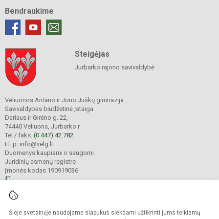
Bendraukime
Steigėjas
Jurbarko rajono savivaldybė
Veliuonos Antano ir Jono Juškų gimnazija
Savivaldybės biudžetinė įstaiga
Dariaus ir Girėno g. 22,
74440 Veliuona, Jurbarko r.
Tel./ faks.
(0 447) 42 782
El. p. info@velg.lt
Duomenys kaupiami ir saugomi
Juridinių asmenų registre
Įmonės kodas 190919036
© 2023. Veliuonos Antano ir Jono Juškų gimnazija. Visos teisės saugomos.
Šioje svetainėje naudojame slapukus siekdami užtikrinti jums teikiamų
Kopijuoti turinį be raštiško gimnazijos administracijos sutikimo griežtai