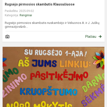
Rugsėjo pirmosios skambutis Klausučiuose
Paskelbta: 2025-09-02
Kategorija:
Renginiai
Rugsėjo pirmosios skambutis nuskambėjo ir Veliuonos A. ir J. Juškų
gimnazijos&nb...
Plačiau
S
S
Š
s
d
c
M