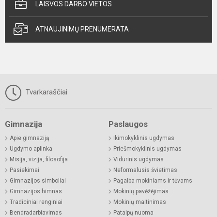
LAISVOS DARBO VIETOS
ATNAUJINIMŲ PRENUMERATA
Tvarkaraščiai
Gimnazija
Paslaugos
Apie gimnaziją
Ikimokyklinis ugdymas
Ugdymo aplinka
Priešmokyklinis ugdymas
Misija, vizija, filosofija
Vidurinis ugdymas
Pasiekimai
Neformalusis švietimas
Gimnazijos simboliai
Pagalba mokiniams ir tėvams
Gimnazijos himnas
Mokinių pavėžėjimas
Tradiciniai renginiai
Mokinių maitinimas
Bendradarbiavimas
Patalpų nuoma