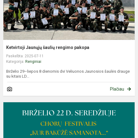
Ketvirtoji Jaunųjų šaulių rengimo pakopa
Paskelbta: 2025-07-11
Kategorija:
Renginiai
Birželio 29–liepos 8 dienomis dvi Veliuonos Jaunosios šaulės drauge
su kitais LD...
Plačiau
C
f