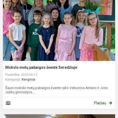
p
š
S
Mokslo metų pabaigos šventė Seredžiuje
Paskelbta: 2025-06-12
Kategorija:
Renginiai
Šauni mokslo metų pabaigos šventė vyko Veliuonos Antano ir Jono
Juškų gimnazijos...
Plačiau
A