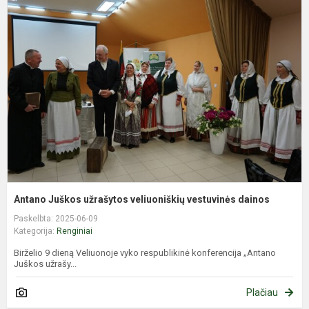
J
u
v
v
d
Antano Juškos užrašytos veliuoniškių vestuvinės dainos
Paskelbta: 2025-06-09
Kategorija:
Renginiai
Birželio 9 dieną Veliuonoje vyko respublikinė konferencija „Antano
Juškos užrašy...
Plačiau