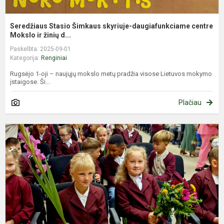
Seredžiaus Stasio Šimkaus skyriuje-daugiafunkciame centre
Mokslo ir žinių d...
Paskelbta: 2025-09-01
Kategorija:
Renginiai
Rugsėjo 1-oji – naujųjų mokslo metų pradžia visose Lietuvos mokymo
įstaigose. Ši...
Plačiau
M
m
p
š
J
r.
V
A