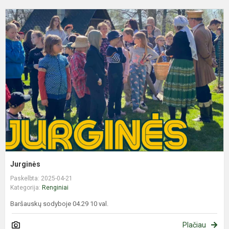
J
Jurginės
Paskelbta: 2025-04-21
Kategorija:
Renginiai
Baršauskų sodyboje 04.29 10 val.
Plačiau