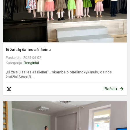
Iš žaislų šalies aš išeinu
Paskelbta: 2025-06-02
Kategorija:
Renginiai
„Iš žaislų šalies aš išeinu“... skambėjo priešmokyklinukų dainos
žodžiai Seredži...
Plačiau
L
s
d