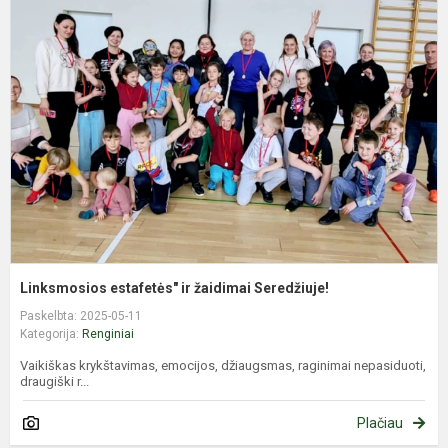
e
ir
ž
S
Linksmosios estafetės" ir žaidimai Seredžiuje!
Paskelbta: 2025-05-11
Kategorija:
Renginiai
Vaikiškas krykštavimas, emocijos, džiaugsmas, raginimai nepasiduoti,
draugiški r...
Plačiau