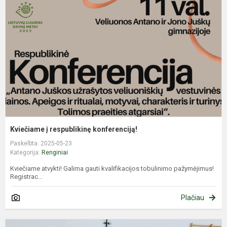
r
k
Kviečiame į respublikinę konferenciją!
Paskelbta: 2025-05-23
Kategorija:
Renginiai
Kviečiame atvykti! Galima gauti kvalifikacijos tobulinimo pažymėjimus!
Registrac...
Plačiau
L