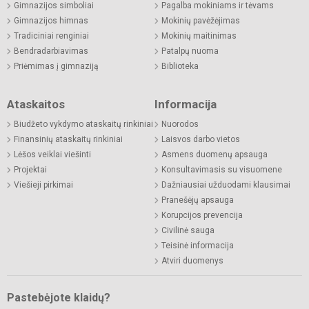
Gimnazijos simboliai
Pagalba mokiniams ir tėvams
Gimnazijos himnas
Mokinių pavėžėjimas
Tradiciniai renginiai
Mokinių maitinimas
Bendradarbiavimas
Patalpų nuoma
Priėmimas į gimnaziją
Biblioteka
Ataskaitos
Informacija
Biudžeto vykdymo ataskaitų rinkiniai
Nuorodos
Finansinių ataskaitų rinkiniai
Laisvos darbo vietos
Lėšos veiklai viešinti
Asmens duomenų apsauga
Projektai
Konsultavimasis su visuomene
Viešieji pirkimai
Dažniausiai užduodami klausimai
Pranešėjų apsauga
Korupcijos prevencija
Civilinė sauga
Teisinė informacija
Atviri duomenys
Pastebėjote klaidų?