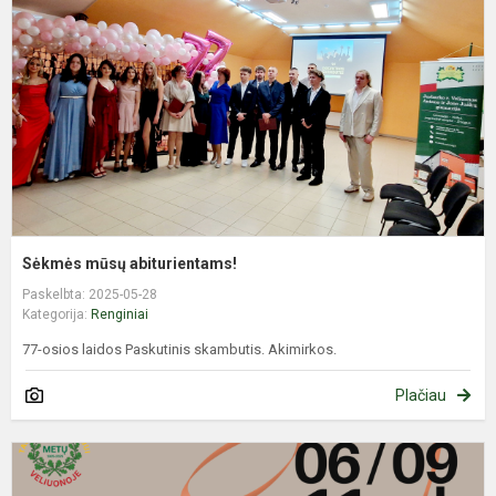
Sėkmės mūsų abiturientams!
Paskelbta: 2025-05-28
Kategorija:
Renginiai
77-osios laidos Paskutinis skambutis. Akimirkos.
Plačiau
K
į