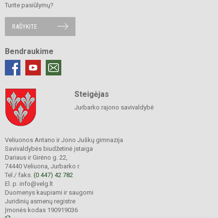
Turite pasiūlymų?
RAŠYKITE
Bendraukime
Steigėjas
Jurbarko rajono savivaldybė
Veliuonos Antano ir Jono Juškų gimnazija
Savivaldybės biudžetinė įstaiga
Dariaus ir Girėno g. 22,
74440 Veliuona, Jurbarko r.
Tel./ faks.
(0 447) 42 782
El. p. info@velg.lt
Duomenys kaupiami ir saugomi
Juridinių asmenų registre
Įmonės kodas 190919036