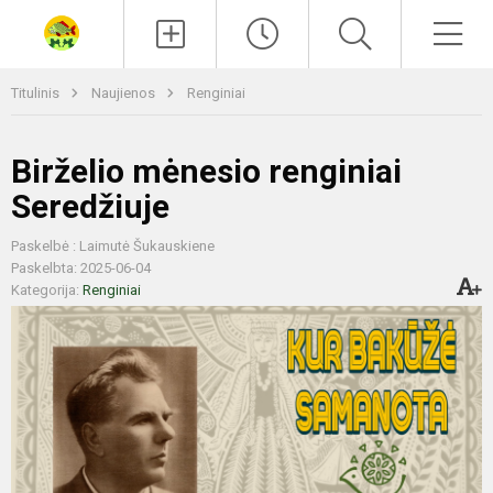
Paieška
Men
Titulinis
Naujienos
Renginiai
Birželio mėnesio renginiai
Seredžiuje
Paskelbė : Laimutė Šukauskiene
Paskelbta: 2025-06-04
Kategorija:
Renginiai