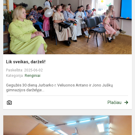
Lik sveikas, darželi!
Paskelbta: 2025-06-02
Kategorija:
Renginiai
Gegužės 30 dieną Jurbarko r. Veliuonos Antano ir Jono Juškų
gimnazijos darželyje...
Plačiau
S
m
a