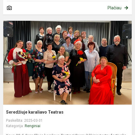
Plačiau
S
k
T
Seredžiuje karaliavo Teatras
Paskelbta: 2025-03-31
Kategorija:
Renginiai