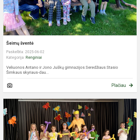
Šeimų šventė
Paskelbta: 2025-06-02
Kategorija:
Renginiai
Veliuonos Antano ir Jono Juškų gimnazijos Seredžiaus Stasio
Šimkaus skyriaus-dau...
Plačiau
I
ž
š
a
i