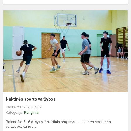
N
s
v
Naktinės sporto varžybos
Paskelbta: 2025-04-07
Kategorija:
Renginiai
Balandžio 5–6 d. vyko išskirtinis renginys – naktinės sportinės
varžybos, kurios...