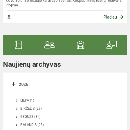
Kovo 30 d. Seredžiuje karaliavo Teatras! Respublikinis teatrų festivalis
Plojima...
Plačiau
Naujienų archyvas
2026
LIEPA (1)
BIRŽELIS (29)
GEGUŽĖ (34)
BALANDIS (25)