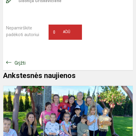
Sidonija Griškevičienė
Nepamirškite
0
AČIŪ
padėkoti autoriui
Grįžti
Ankstesnės naujienos
Š
š