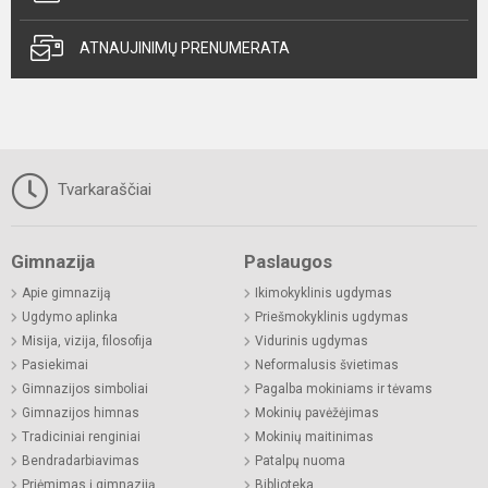
ATNAUJINIMŲ PRENUMERATA
Tvarkaraščiai
Gimnazija
Paslaugos
Apie gimnaziją
Ikimokyklinis ugdymas
Ugdymo aplinka
Priešmokyklinis ugdymas
Misija, vizija, filosofija
Vidurinis ugdymas
Pasiekimai
Neformalusis švietimas
Gimnazijos simboliai
Pagalba mokiniams ir tėvams
Gimnazijos himnas
Mokinių pavėžėjimas
Tradiciniai renginiai
Mokinių maitinimas
Bendradarbiavimas
Patalpų nuoma
Priėmimas į gimnaziją
Biblioteka