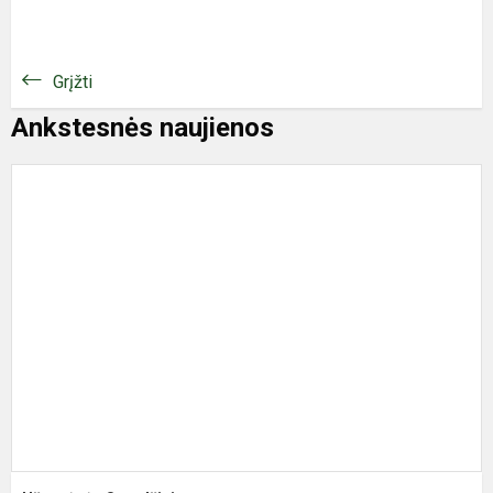
Grįžti
Ankstesnės naujienos
U
S