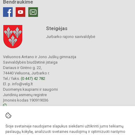
Bendraukime
Steigėjas
Jurbarko rajono savivaldybė
Veliuonos Antano ir Jono Juškų gimnazija
Savivaldybės biudžetinė įstaiga
Dariaus ir Girėno g. 22,
74440 Veliuona, Jurbarko r.
Tel./ faks.
(0 447) 42 782
El. p. info@velg.lt
Duomenys kaupiami ir saugomi
Juridinių asmenų registre
Įmonės kodas 190919036
© 2023. Veliuonos Antano ir Jono Juškų gimnazija. Visos teisės saugomos.
Šioje svetainėje naudojame slapukus siekdami užtikrinti jums teikiamų
Kopijuoti turinį be raštiško gimnazijos administracijos sutikimo griežtai
draudžiama.
paslaugų kokybę, analizuoti svetainės naudojimą ir optimizuoti naršymo