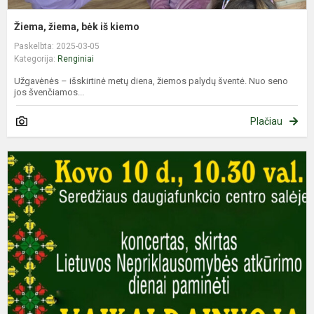
Žiema, žiema, bėk iš kiemo
Paskelbta: 2025-03-05
Kategorija:
Renginiai
Užgavėnės – išskirtinė metų diena, žiemos palydų šventė. Nuo seno
jos švenčiamos...
Plačiau
V
d
L