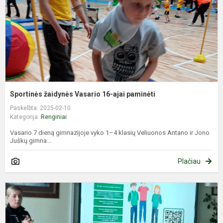
p
Sportinės žaidynės Vasario 16-ajai paminėti
Paskelbta: 2025-02-10
Kategorija:
Renginiai
Vasario 7 dieną gimnazijoje vyko 1–4 klasių Veliuonos Antano ir Jono
Juškų gimna...
Plačiau
S
s
b