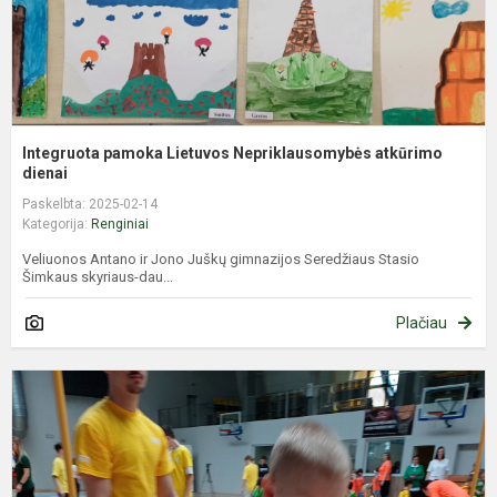
Integruota pamoka Lietuvos Nepriklausomybės atkūrimo
dienai
Paskelbta: 2025-02-14
Kategorija:
Renginiai
Veliuonos Antano ir Jono Juškų gimnazijos Seredžiaus Stasio
Šimkaus skyriaus-dau...
Plačiau
S
ž
V
1
a