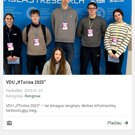
„
2
VDU „IfTorina 2025“
Paskelbta: 2025-01-25
Kategorija:
Renginiai
VDU „IfTorina 2025“ – tai smagus renginys, skirtas informacinių
technologijų mėg...
Plačiau