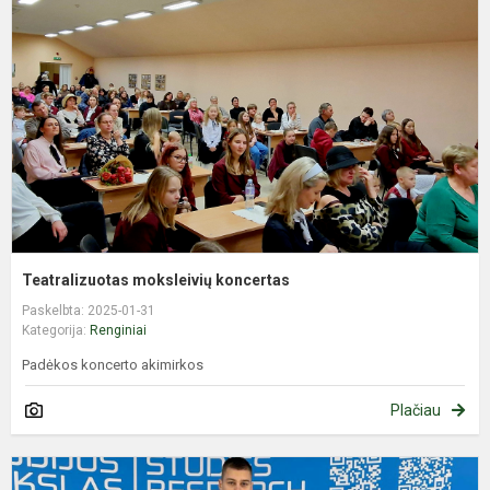
k
Teatralizuotas moksleivių koncertas
Paskelbta: 2025-01-31
Kategorija:
Renginiai
Padėkos koncerto akimirkos
Plačiau
V