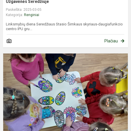
Užgavėnės Seredžiuje
Paskelbta: 2025-03-05
Kategorija:
Renginiai
Linksmybių diena Seredžiaus Stasio Šimkaus skyriaus-daugiafunkcio
centro IPU gru...
Plačiau
Ž
ž
b
i
k