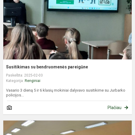
p
Susitikimas su bendruomenės pareigūne
Paskelbta: 2025-02-03
Kategorija:
Renginiai
Vasario 3 dieną 5 ir 6 klasių mokiniai dalyvavo susitikime su Jurbarko
policijos...
Plačiau
T
m