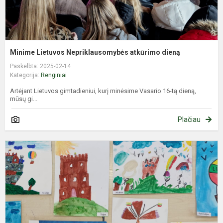
Minime Lietuvos Nepriklausomybės atkūrimo dieną
Paskelbta: 2025-02-14
Kategorija:
Renginiai
Artėjant Lietuvos gimtadieniui, kurį minėsime Vasario 16-tą dieną,
mūsų gi...
Plačiau
I
p
L
N
a
d