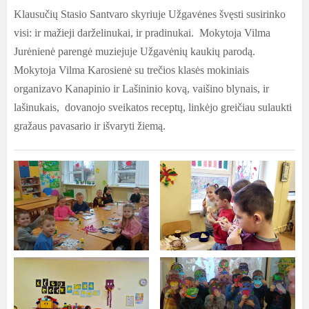
Klausučių Stasio Santvaro skyriuje Užgavėnes švęsti susirinko
visi: ir mažieji darželinukai, ir pradinukai. Mokytoja Vilma
Jurėnienė parengė muziejuje Užgavėnių kaukių parodą.
Mokytoja Vilma Karosienė su trečios klasės mokiniais
organizavo Kanapinio ir Lašininio kovą, vaišino blynais, ir
lašinukais, dovanojo sveikatos receptų, linkėjo greičiau sulaukti
gražaus pavasario ir išvaryti žiemą.