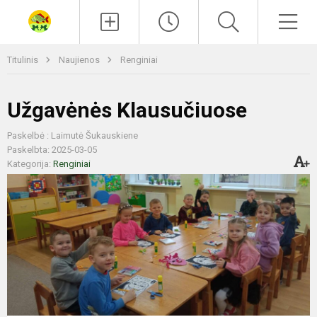
Paieška
Men
Titulinis
Naujienos
Renginiai
Užgavėnės Klausučiuose
Paskelbė : Laimutė Šukauskiene
Paskelbta: 2025-03-05
Kategorija:
Renginiai