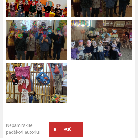
Nepamirškite
0
AČIŪ
padėkoti autoriui