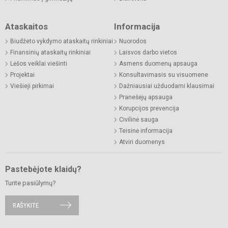
Ataskaitos
Informacija
Biudžeto vykdymo ataskaitų rinkiniai
Nuorodos
Finansinių ataskaitų rinkiniai
Laisvos darbo vietos
Lėšos veiklai viešinti
Asmens duomenų apsauga
Projektai
Konsultavimasis su visuomene
Viešieji pirkimai
Dažniausiai užduodami klausimai
Pranešėjų apsauga
Korupcijos prevencija
Civilinė sauga
Teisinė informacija
Atviri duomenys
Pastebėjote klaidų?
Turite pasiūlymų?
RAŠYKITE