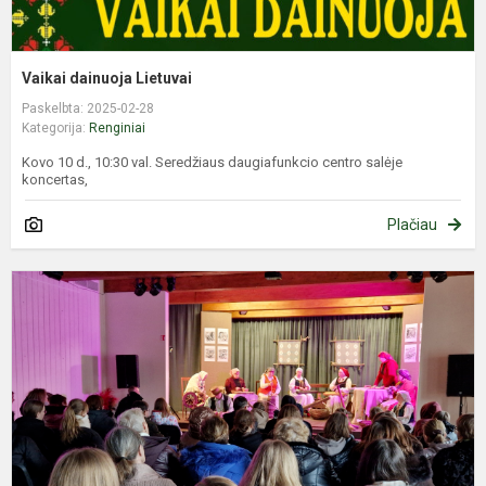
Vaikai dainuoja Lietuvai
Paskelbta: 2025-02-28
Kategorija:
Renginiai
Kovo 10 d., 10:30 val. Seredžiaus daugiafunkcio centro salėje
koncertas,
Plačiau
M
L
N
a
d