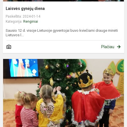
Laisvės gynėjų diena
Paskelbta: 2024-01-14
Kategorija:
Renginiai
Sausio 12 d. visoje Lietuvoje gyventojai buvo kviečiami drauge minėti
Lietuvos l...
Plačiau
T
K