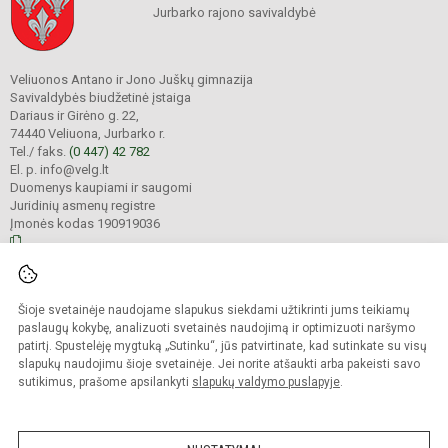
Jurbarko rajono savivaldybė
Veliuonos Antano ir Jono Juškų gimnazija
Savivaldybės biudžetinė įstaiga
Dariaus ir Girėno g. 22,
74440 Veliuona, Jurbarko r.
Tel./ faks.
(0 447) 42 782
El. p. info@velg.lt
Duomenys kaupiami ir saugomi
Juridinių asmenų registre
Įmonės kodas 190919036
© 2023. Veliuonos Antano ir Jono Juškų gimnazija. Visos teisės saugomos.
Šioje svetainėje naudojame slapukus siekdami užtikrinti jums teikiamų
Kopijuoti turinį be raštiško gimnazijos administracijos sutikimo griežtai
draudžiama.
paslaugų kokybę, analizuoti svetainės naudojimą ir optimizuoti naršymo
patirtį. Spustelėję mygtuką „Sutinku“, jūs patvirtinate, kad sutinkate su visų
Prieinamumo paraiška
Slapukų valdymas
slapukų naudojimu šioje svetainėje. Jei norite atšaukti arba pakeisti savo
sutikimus, prašome apsilankyti
slapukų valdymo puslapyje
.
Sumanus būdas atnaujinti
mokyklos interneto
svetainę