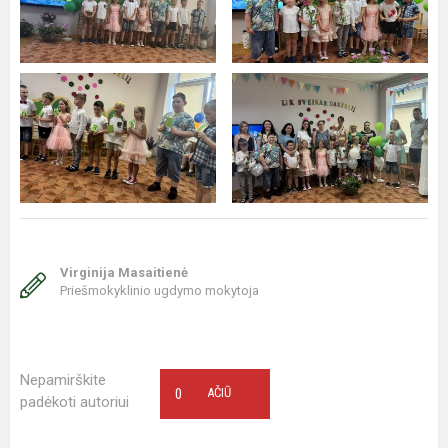
Virginija Masaitienė
Priešmokyklinio ugdymo mokytoja
Nepamirškite
0
AČIŪ
padėkoti autoriui