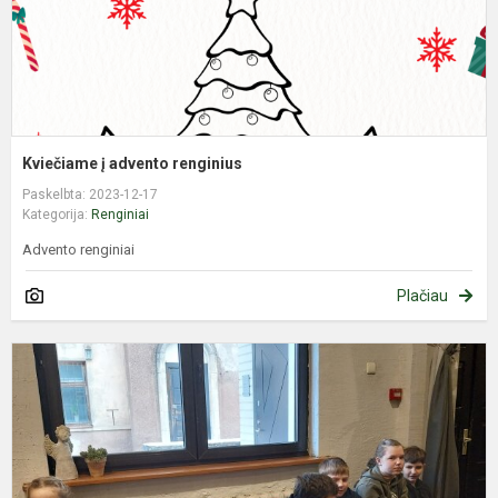
Kviečiame į advento renginius
Paskelbta: 2023-12-17
Kategorija:
Renginiai
Advento renginiai
Plačiau
I
e