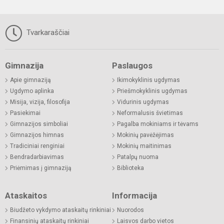
Tvarkaraščiai
Gimnazija
Paslaugos
Apie gimnaziją
Ikimokyklinis ugdymas
Ugdymo aplinka
Priešmokyklinis ugdymas
Misija, vizija, filosofija
Vidurinis ugdymas
Pasiekimai
Neformalusis švietimas
Gimnazijos simboliai
Pagalba mokiniams ir tėvams
Gimnazijos himnas
Mokinių pavėžėjimas
Tradiciniai renginiai
Mokinių maitinimas
Bendradarbiavimas
Patalpų nuoma
Priėmimas į gimnaziją
Biblioteka
Ataskaitos
Informacija
Biudžeto vykdymo ataskaitų rinkiniai
Nuorodos
Finansinių ataskaitų rinkiniai
Laisvos darbo vietos