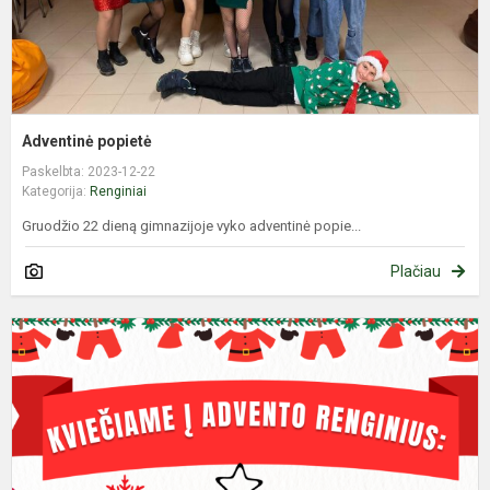
Adventinė popietė
Paskelbta: 2023-12-22
Kategorija:
Renginiai
Gruodžio 22 dieną gimnazijoje vyko adventinė popie...
Plačiau
K
į
a
r