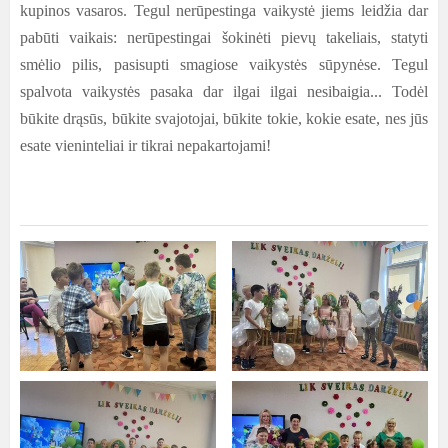
kupinos vasaros. Tegul nerūpestinga vaikystė jiems leidžia dar
pabūti vaikais: nerūpestingai šokinėti pievų takeliais, statyti
smėlio pilis, pasisupti smagiose vaikystės sūpynėse. Tegul
spalvota vaikystės pasaka dar ilgai ilgai nesibaigia... Todėl
būkite drąsūs, būkite svajotojai, būkite tokie, kokie esate, nes jūs
esate vieninteliai ir tikrai nepakartojami!