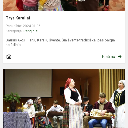
Trys Karaliai
Paskelbta: 2024-01-05
Kategorija:
Renginiai
Sausio 6-oji – Trijų Karalių šventė. Šia švente tradiciškai pasibaigia
kalėdinis...
Plačiau
A
p
a