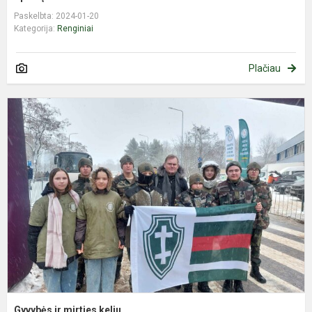
Paskelbta: 2024-01-20
Kategorija:
Renginiai
Plačiau
G
ir
m
k
Gyvybės ir mirties keliu