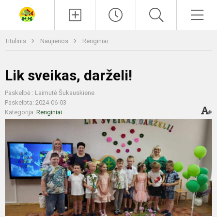
Paieška
Men
Titulinis
Naujienos
Renginiai
Lik sveikas, darželi!
Paskelbė : Laimutė Šukauskiene
Paskelbta: 2024-06-03
Kategorija:
Renginiai