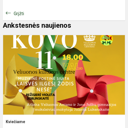
Grįžti
Ankstesnės naujienos
K
Kviečiame