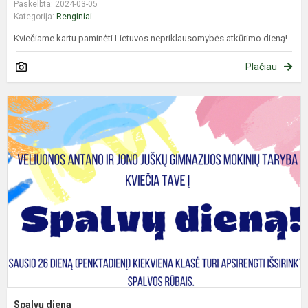
Paskelbta: 2024-03-05
Kategorija:
Renginiai
Kviečiame kartu paminėti Lietuvos nepriklausomybės atkūrimo dieną!
Plačiau
S
d
Spalvų diena