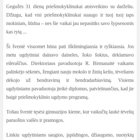
Gegužės 31 dieną priešmokyklinukai atsisveikino su darželiu.
Džiugu, kad visi priešmokyklinukai suaugo ir tuoj tuoj taps
mokiniais, liūdna – nes šie vaikai jau nepasitiks savo šypsenomis
kas rytą ...
Ši šventė visuomet būna pati išklimingiausia ir ryškiausia. Jos
metu ugdytiniai dainavo daineles, šoko šokius, deklamavo
eilėraščius. Direktoriaus pavaduotoja R. Birmanaitė vaikams
palinkėjo sėkmės, žengiant nauju mokslo ir žinių keliu, tėveliams
dėkojo už bendravimą ir bendradarbiavimą. Visiems
ugdytiniams pavaduotoja įteikė diplomus, patvirtinančius, kad jie
baigė priešmokyklinio ugdymo programą.
Toliau šventė tęsėsi gimnazijos kieme, kur vaikučių laukė tėvelių
paruoštos vaišės ir pramogos.
Linkiu ugdytiniams saugios, įspūdingos, džiaugsmo, nuotykių