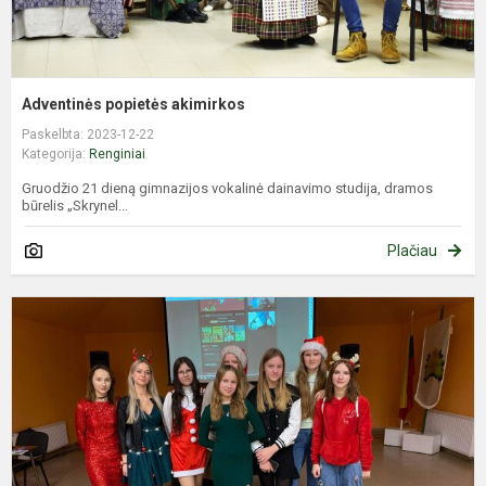
Adventinės popietės akimirkos
Paskelbta: 2023-12-22
Kategorija:
Renginiai
Gruodžio 21 dieną gimnazijos vokalinė dainavimo studija, dramos
būrelis „Skrynel...
Plačiau
A
p