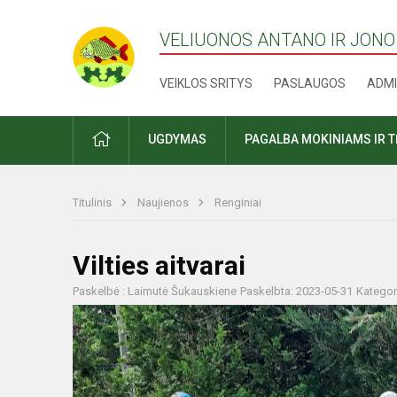
VELIUONOS ANTANO IR JONO
VEIKLOS SRITYS
PASLAUGOS
ADMI
PRADŽIA
UGDYMAS
PAGALBA MOKINIAMS IR 
Titulinis
Naujienos
Renginiai
Vilties aitvarai
Paskelbė : Laimutė Šukauskiene
Paskelbta: 2023-05-31
Kategor