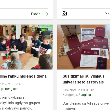
Plačiau
Pla
Pasaulinė
rankų
higienos
diena
linė rankų higienos diena
Susitikimas su Vilniaus
universiteto atstovais
ta: 2023-05-14
ija:
Renginiai
Paskelbta: 2023-05-12
Kategorija:
Renginiai
 ikimokyklinio ir
okyklinio ugdymo grupės
Susitikimas su Vilniaus univer
niai dalyvavo pamok...
atstovais