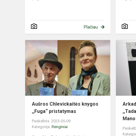
Plačiau
Aušros
Chlevickait
knygos
,,Fuga“
pristatymas
Aušros Chlevickaitės knygos
Arkad
,,Fuga“ pristatymas
,,Tad
Mano L
Paskelbta: 2023-05-09
Kategorija:
Renginiai
Paskelb
Kategor