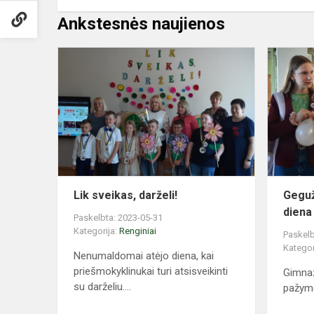
Ankstesnės naujienos
Lik
sveikas,
darželi!
Lik sveikas, darželi!
Geguž
diena
Paskelbta: 2023-05-31
Kategorija:
Renginiai
Paskelb
Kategor
Nenumaldomai atėjo diena, kai
priešmokyklinukai turi atsisveikinti
Gimnaz
su darželiu....
pažymė