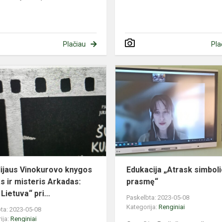
Plačiau
Pla
Arkadijaus
ės
Vinokurovo
knygos
,,Tadas
ir
misteris
Arkadas:
M...
ijaus Vinokurovo knygos
Edukacija „Atrask simbol
as ir misteris Arkadas:
prasmę“
ietuva“ pri...
Paskelbta: 2023-05-08
Kategorija:
Renginiai
ta: 2023-05-08
ija:
Renginiai