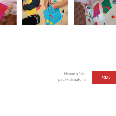
Nepamirškite
0
AČIŪ
padėkoti autoriui