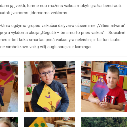
ami ją įveikti, turime nuo mažens vaikus mokyti gražiai bendrauti,
naudoti įvairioms įdomioms veikloms.
klinio ugdymo grupės vaikučiai dalyvavo užsiėmime „Vilties aitvarai“
je yra vykdoma akcija „Gegužė – be smurto prieš vaikus“. Socialinė
ir bet koks smurtas prieš vaikus yra neleistini, ir tai turi liautis.
 simbolizavo vaikų viltį augti saugiai ir laimingai.