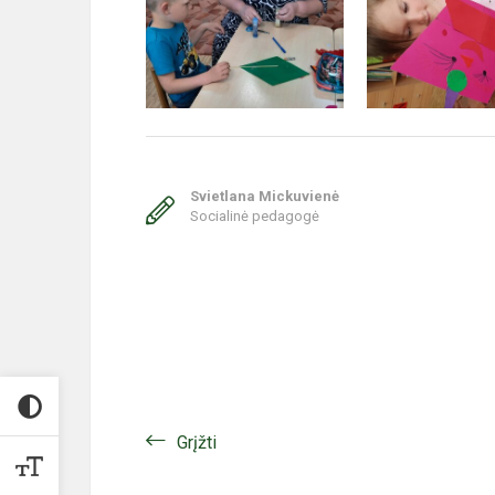
Svietlana Mickuvienė
Socialinė pedagogė
Grįžti