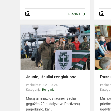
Plačiau
Jaunieji
šauliai
renginiuose
Jaunieji šauliai renginiuose
Pasau
Paskelbta: 2023-05-24
Paskelb
Kategorija:
Renginiai
Kategor
Mūsų gimnazijos jaunieji šauliai
Mišrios
gegužės 20 d. dalyvavo Partizanų
priešm
pagerbimo, kar...
ugdyti