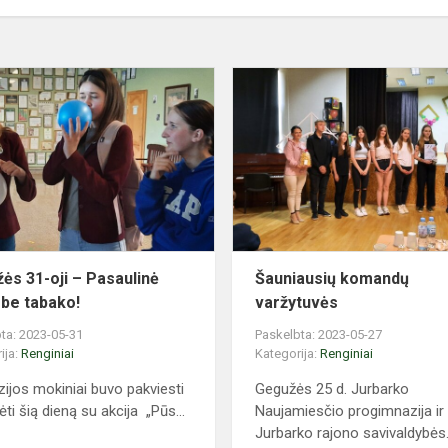
Gegužės
31-
oji
–
Pasaulinė
diena
be
tabako!
ės 31-oji – Pasaulinė
Šauniausių komandų
 be tabako!
varžytuvės
ta: 2023-05-31
Paskelbta: 2023-05-27
ija:
Renginiai
Kategorija:
Renginiai
ijos mokiniai buvo pakviesti
Gegužės 25 d. Jurbarko
ti šią dieną su akcija „Pūs...
Naujamiesčio progimnazija ir
Jurbarko rajono savivaldybės.