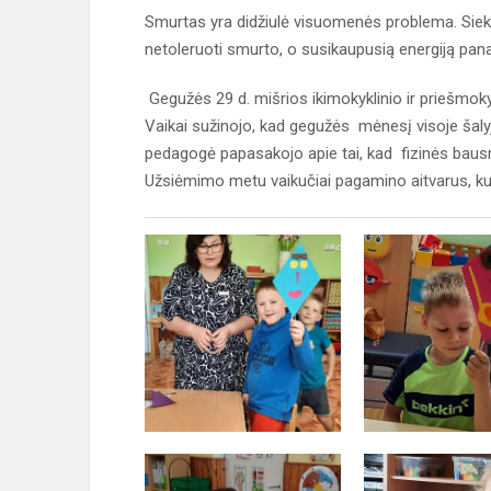
Smurtas yra didžiulė visuomenės problema. Siekd
netoleruoti smurto, o susikaupusią energiją pa
Gegužės 29 d. mišrios ikimokyklinio ir priešmoky
Vaikai sužinojo, kad gegužės mėnesį visoje šaly
pedagogė papasakojo apie tai, kad fizinės bausmės 
Užsiėmimo metu vaikučiai pagamino aitvarus, kurie