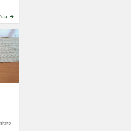
čiau
Susitikimas su
Vilniaus
universiteto
atstovais
siteto