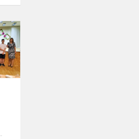
Šauniausių
komandų
varžytuvės
..