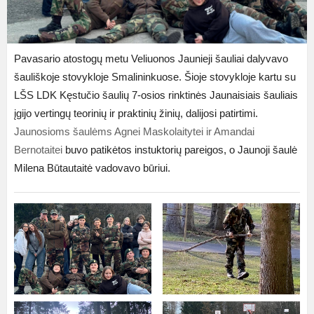
Pavasario atostogų metu Veliuonos Jaunieji šauliai dalyvavo
šauliškoje stovykloje Smalininkuose. Šioje stovykloje kartu su
LŠS LDK Kęstučio šaulių 7-osios rinktinės Jaunaisiais šauliais
įgijo vertingų teorinių ir praktinių žinių, dalijosi patirtimi.
Jaunosioms šaulėms Agnei Maskolaitytei ir Amandai
Bernotaitei
buvo patikėtos instuktorių pareigos, o Jaunoji šaulė
Milena Būtautaitė vadovavo būriui.