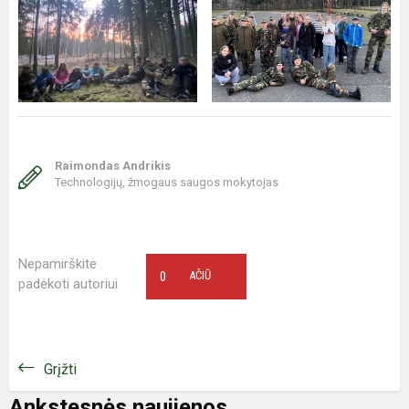
Raimondas Andrikis
Technologijų, žmogaus saugos mokytojas
Nepamirškite
0
AČIŪ
padėkoti autoriui
Grįžti
Ankstesnės naujienos