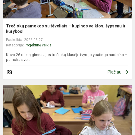
Trečiokų pamokos su tėveliais – kupinos veiklos, šypsenų ir
kūrybos!
Paskelbta: 2026-03-27
Kategorija:
Projektinė veikla
Kovo 26 dieną gimnazijos trečiokų klasėje tvyrojo ypatinga nuotaika –
pamokas ve...
Plačiau
P
A
d
s