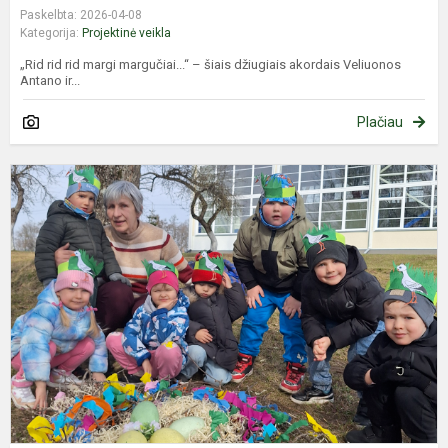
Paskelbta: 2026-04-08
Kategorija:
Projektinė veikla
„Rid rid rid margi margučiai...“ – šiais džiugiais akordais Veliuonos
Antano ir...
Plačiau
G
S