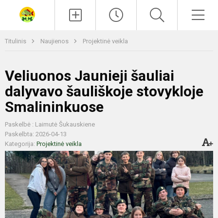
Paieška
Men
Titulinis
Naujienos
Projektinė veikla
Veliuonos Jaunieji šauliai
dalyvavo šauliškoje stovykloje
Smalininkuose
Paskelbė : Laimutė Šukauskiene
Paskelbta: 2026-04-13
Kategorija:
Projektinė veikla