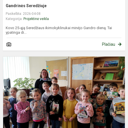
Gandrinės Seredžiuje
Paskelbta: 2026-04-08
Kategorija:
Projektinė veikla
Kovo 25-ąją Seredžiaus ikimokyklinukai minėjo Gandro dieną. Tai
ypatinga di...
Plačiau
K
į
k
k