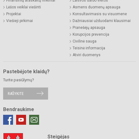
Finansinių ataskaitų rinkiniai
Laisvos darbo vietos
Lėšos veiklai viešinti
Asmens duomenų apsauga
Projektai
Konsultavimasis su visuomene
Viešieji pirkimai
Dažniausiai užduodami klausimai
Pranešėjų apsauga
Korupcijos prevencija
Civilinė sauga
Teisinė informacija
Atviri duomenys
Pastebėjote klaidų?
Turite pasiūlymų?
RAŠYKITE
Bendraukime
Steigėjas