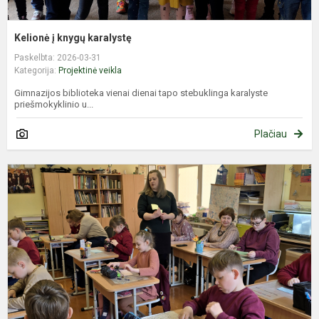
Kelionė į knygų karalystę
Paskelbta: 2026-03-31
Kategorija:
Projektinė veikla
Gimnazijos biblioteka vienai dienai tapo stebuklinga karalyste
priešmokyklinio u...
Plačiau
T
p
s
t
–
k
v
š
ir.