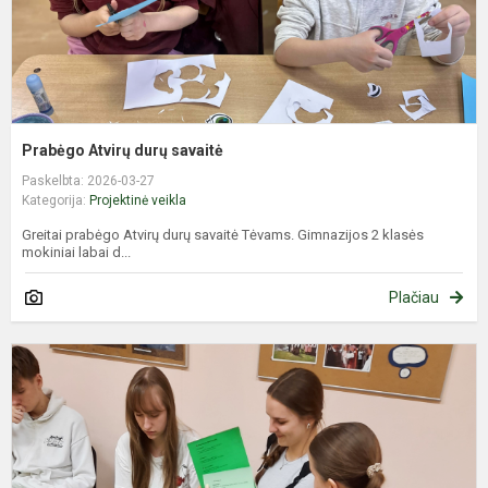
Prabėgo Atvirų durų savaitė
Paskelbta: 2026-03-27
Kategorija:
Projektinė veikla
Greitai prabėgo Atvirų durų savaitė Tėvams. Gimnazijos 2 klasės
mokiniai labai d...
Plačiau
A
c
l
m
s