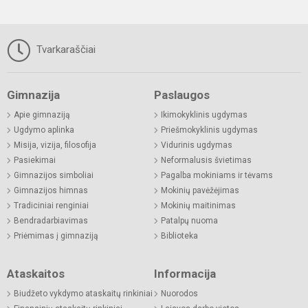
Tvarkaraščiai
Gimnazija
Paslaugos
Apie gimnaziją
Ikimokyklinis ugdymas
Ugdymo aplinka
Priešmokyklinis ugdymas
Misija, vizija, filosofija
Vidurinis ugdymas
Pasiekimai
Neformalusis švietimas
Gimnazijos simboliai
Pagalba mokiniams ir tėvams
Gimnazijos himnas
Mokinių pavėžėjimas
Tradiciniai renginiai
Mokinių maitinimas
Bendradarbiavimas
Patalpų nuoma
Priėmimas į gimnaziją
Biblioteka
Ataskaitos
Informacija
Biudžeto vykdymo ataskaitų rinkiniai
Nuorodos