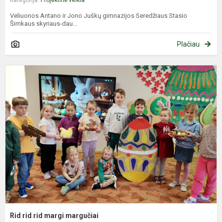
Veliuonos Antano ir Jono Juškų gimnazijos Seredžiaus Stasio
Šimkaus skyriaus-dau...
Plačiau
R
r
r
m
m
Rid rid rid margi margučiai