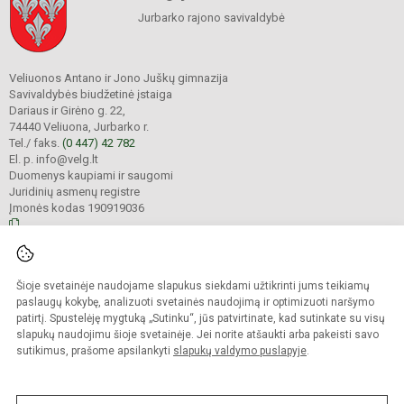
Jurbarko rajono savivaldybė
Veliuonos Antano ir Jono Juškų gimnazija
Savivaldybės biudžetinė įstaiga
Dariaus ir Girėno g. 22,
74440 Veliuona, Jurbarko r.
Tel./ faks.
(0 447) 42 782
El. p. info@velg.lt
Duomenys kaupiami ir saugomi
Juridinių asmenų registre
Įmonės kodas 190919036
© 2023. Veliuonos Antano ir Jono Juškų gimnazija. Visos teisės saugomos.
Šioje svetainėje naudojame slapukus siekdami užtikrinti jums teikiamų
Kopijuoti turinį be raštiško gimnazijos administracijos sutikimo griežtai
draudžiama.
paslaugų kokybę, analizuoti svetainės naudojimą ir optimizuoti naršymo
patirtį. Spustelėję mygtuką „Sutinku“, jūs patvirtinate, kad sutinkate su visų
Prieinamumo paraiška
Slapukų valdymas
slapukų naudojimu šioje svetainėje. Jei norite atšaukti arba pakeisti savo
sutikimus, prašome apsilankyti
slapukų valdymo puslapyje
.
Sumanus būdas atnaujinti
mokyklos interneto
svetainę