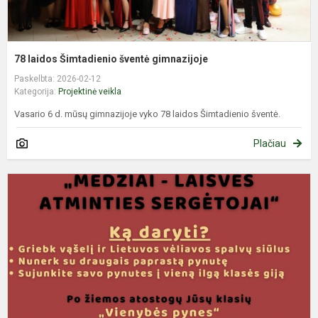
78 laidos Šimtadienio šventė gimnazijoje
Paskelbta: 2026-02-12
Kategorija:
Projektinė veikla
Vasario 6 d. mūsų gimnazijoje vyko 78 laidos Šimtadienio šventė. ​​​​​​​
Plačiau
I
„
p