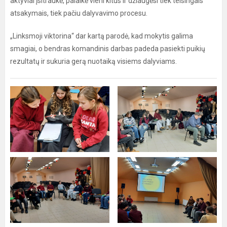
aktyviai įsitraukė, palaikė vieni kitus ir džiaugėsi tiek teisingais
atsakymais, tiek pačiu dalyvavimo procesu.
„Linksmoji viktorina“ dar kartą parodė, kad mokytis galima
smagiai, o bendras komandinis darbas padeda pasiekti puikių
rezultatų ir sukuria gerą nuotaiką visiems dalyviams.