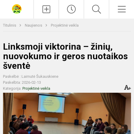
Paieška
Men
Titulinis
Naujienos
Projektinė veikla
Linksmoji viktorina – žinių,
nuovokumo ir geros nuotaikos
šventė
Paskelbė : Laimutė Šukauskiene
Paskelbta: 2026-02-13
Kategorija:
Projektinė veikla