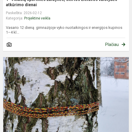
atkūrimo dienai
Paskelbta: 2026-02-12
Kategorija:
Projektinė veikla
Vasario 12 dieną gimnazijoje vyko nuotaikingos ir energijos kupinos
1–4 kl...
Plačiau
L
v
a
d
m