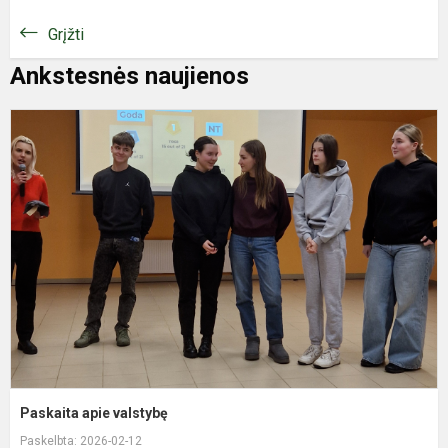
Grįžti
Ankstesnės naujienos
P
a
v
Paskaita apie valstybę
Paskelbta: 2026-02-12