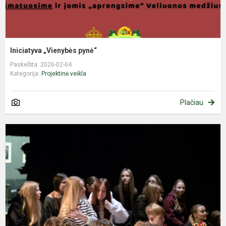
Iniciatyva „Vienybės pynė“
Paskelbta: 2026-02-04
Kategorija:
Projektinė veikla
Plačiau
I
s
p
„
b