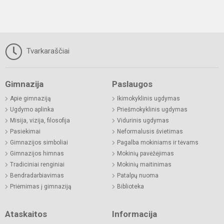
Tvarkaraščiai
Gimnazija
Paslaugos
Apie gimnaziją
Ikimokyklinis ugdymas
Ugdymo aplinka
Priešmokyklinis ugdymas
Misija, vizija, filosofija
Vidurinis ugdymas
Pasiekimai
Neformalusis švietimas
Gimnazijos simboliai
Pagalba mokiniams ir tėvams
Gimnazijos himnas
Mokinių pavėžėjimas
Tradiciniai renginiai
Mokinių maitinimas
Bendradarbiavimas
Patalpų nuoma
Priėmimas į gimnaziją
Biblioteka
Ataskaitos
Informacija