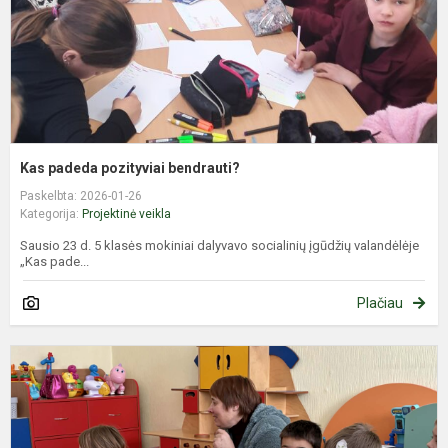
Kas padeda pozityviai bendrauti?
Paskelbta: 2026-01-26
Kategorija:
Projektinė veikla
Sausio 23 d. 5 klasės mokiniai dalyvavo socialinių įgūdžių valandėlėje
„Kas pade...
Plačiau
T
k
v