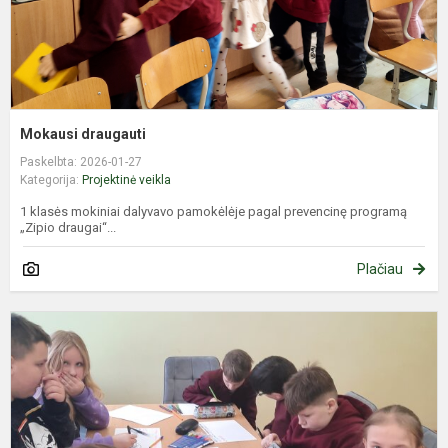
Mokausi draugauti
Paskelbta: 2026-01-27
Kategorija:
Projektinė veikla
1 klasės mokiniai dalyvavo pamokėlėje pagal prevencinę programą
„Zipio draugai“...
Plačiau
K
p
p
b