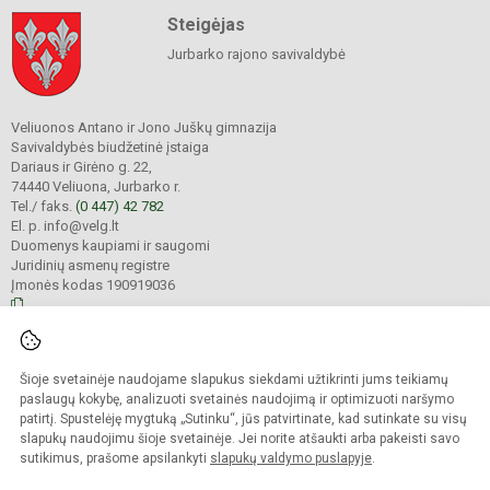
Steigėjas
Jurbarko rajono savivaldybė
Veliuonos Antano ir Jono Juškų gimnazija
Savivaldybės biudžetinė įstaiga
Dariaus ir Girėno g. 22,
74440 Veliuona, Jurbarko r.
Tel./ faks.
(0 447) 42 782
El. p. info@velg.lt
Duomenys kaupiami ir saugomi
Juridinių asmenų registre
Įmonės kodas 190919036
© 2023. Veliuonos Antano ir Jono Juškų gimnazija. Visos teisės saugomos.
Šioje svetainėje naudojame slapukus siekdami užtikrinti jums teikiamų
Kopijuoti turinį be raštiško gimnazijos administracijos sutikimo griežtai
draudžiama.
paslaugų kokybę, analizuoti svetainės naudojimą ir optimizuoti naršymo
patirtį. Spustelėję mygtuką „Sutinku“, jūs patvirtinate, kad sutinkate su visų
Prieinamumo paraiška
Slapukų valdymas
slapukų naudojimu šioje svetainėje. Jei norite atšaukti arba pakeisti savo
sutikimus, prašome apsilankyti
slapukų valdymo puslapyje
.
Sumanus būdas atnaujinti
mokyklos interneto