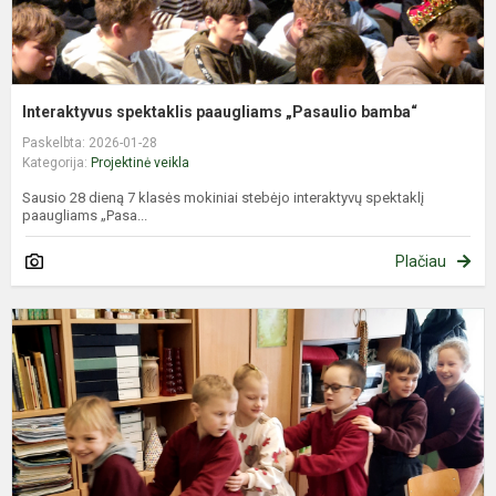
Interaktyvus spektaklis paaugliams „Pasaulio bamba“
Paskelbta: 2026-01-28
Kategorija:
Projektinė veikla
Sausio 28 dieną 7 klasės mokiniai stebėjo interaktyvų spektaklį
paaugliams „Pasa...
Plačiau
M
d