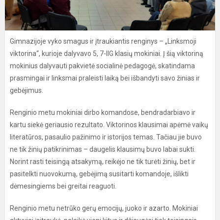
Gimnazijoje vyko smagus ir įtraukiantis renginys – „Linksmoji
viktorina“, kurioje dalyvavo 5, 7-IIG klasių mokiniai. Į šią viktoriną
mokinius dalyvauti pakvietė socialinė pedagogė, skatindama
prasmingai ir linksmai praleisti laiką bei išbandyti savo žinias ir
gebėjimus.
Renginio metu mokiniai dirbo komandose, bendradarbiavo ir
kartu siekė geriausio rezultato. Viktorinos klausimai apėmė vaikų
literatūros, pasaulio pažinimo ir istorijos temas. Tačiau jie buvo
ne tik žinių patikrinimas – daugelis klausimų buvo labai sukti.
Norint rasti teisingą atsakymą, reikėjo ne tik turėti žinių, bet ir
pasitelkti nuovokumą, gebėjimą susitarti komandoje, išlikti
dėmesingiems bei greitai reaguoti.
Renginio metu netrūko gerų emocijų, juoko ir azarto. Mokiniai