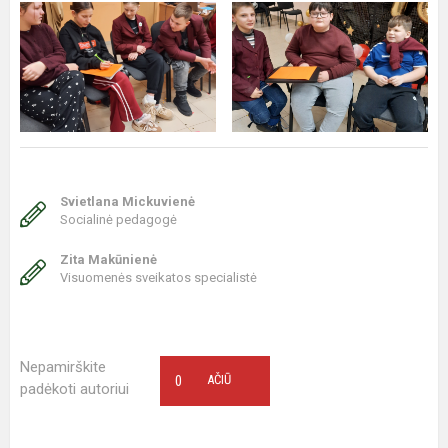
Svietlana Mickuvienė
Socialinė pedagogė
Zita Makūnienė
Visuomenės sveikatos specialistė
Nepamirškite
0
AČIŪ
padėkoti autoriui