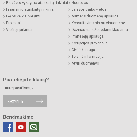
Biudžeto vykdymo ataskaitų rinkiniai
Nuorodos
Finansinių ataskaitų rinkiniai
Laisvos darbo vietos
Lėšos veiklai viešinti
Asmens duomenų apsauga
Projektai
Konsultavimasis su visuomene
Viešieji pirkimai
Dažniausiai užduodami klausimai
Pranešėjų apsauga
Korupcijos prevencija
Civilinė sauga
Teisinė informacija
Atviri duomenys
Pastebėjote klaidų?
Turite pasiūlymų?
RAŠYKITE
Bendraukime