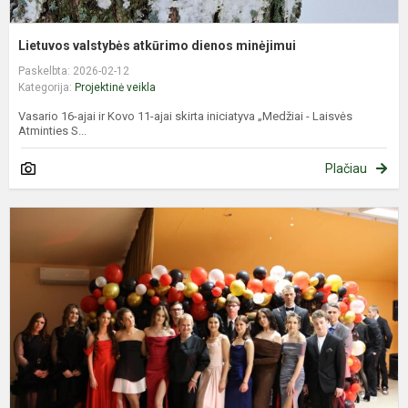
Lietuvos valstybės atkūrimo dienos minėjimui
Paskelbta: 2026-02-12
Kategorija:
Projektinė veikla
Vasario 16-ajai ir Kovo 11-ajai skirta iniciatyva „Medžiai - Laisvės
Atminties S...
Plačiau
7
l
Š
š
g