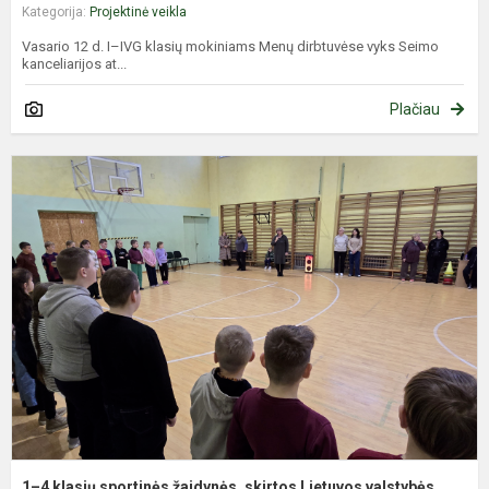
Kategorija:
Projektinė veikla
Vasario 12 d. I–IVG klasių mokiniams Menų dirbtuvėse vyks Seimo
kanceliarijos at...
Plačiau
1
4
k
s
ž
s
L
v
a.
1–4 klasių sportinės žaidynės, skirtos Lietuvos valstybės