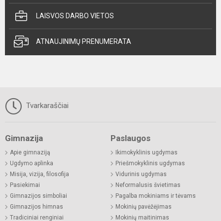
LAISVOS DARBO VIETOS
ATNAUJINIMŲ PRENUMERATA
Tvarkaraščiai
Gimnazija
Paslaugos
Apie gimnaziją
Ikimokyklinis ugdymas
Ugdymo aplinka
Priešmokyklinis ugdymas
Misija, vizija, filosofija
Vidurinis ugdymas
Pasiekimai
Neformalusis švietimas
Gimnazijos simboliai
Pagalba mokiniams ir tėvams
Gimnazijos himnas
Mokinių pavėžėjimas
Tradiciniai renginiai
Mokinių maitinimas