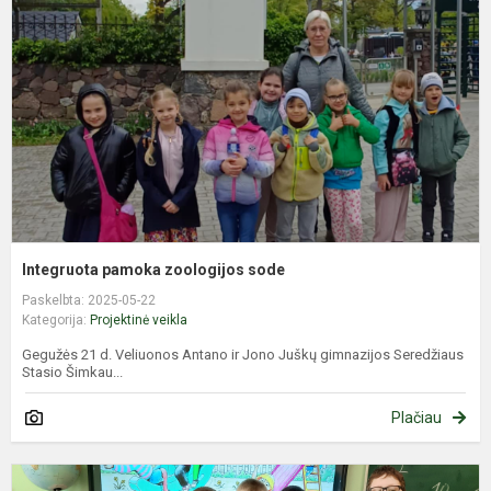
z
s
Integruota pamoka zoologijos sode
Paskelbta: 2025-05-22
Kategorija:
Projektinė veikla
Gegužės 21 d. Veliuonos Antano ir Jono Juškų gimnazijos Seredžiaus
Stasio Šimkau...
Plačiau
Z