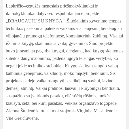
Lapkričio–gegužės mėnesiais priešmokyklinukai ir
ikimokyklinukai dalyvavo respublikiniame projekte
„DRAUGAUJU SU KNYGA“. Šiuolaikinis gyvenimo tempas,
technikos pasiekimai pateikia vaikams vis naujesnių bei daugiau
viliojančių pramogų telefonuose, kompiuterinių žaidimų. Visa tai
išstumia knygą, skaitinius iš vaikų gyvenimo. Šiuo projektu
buvo įprasminta pagarba knygai, diegiama, kad knygų skaitymas
suteikia daug malonumo, padeda ugdyti teisingas vertybes, ko
negali jokie technikos stebuklai. Knygų skaitymas ugdo vaikų
kalbinius gebėjimus, vaizduotę, moko mąstyti, bendrauti. Šis
projektas padėjo vaikams ugdyti pasitikėjimą savimi, lavino
dėmesį, atmintį. Vaikai pratinosi laisvai ir kūrybingai bendrauti,
susipažino su įvairiomis pasakų, eilėraščių rūšimis, mokėsi
klausyti, sekti bei kurti pasakas. Veiklas organizavo logopedė
Aldona Štulienė kartu su mokytojomis Virginija Masaitiene ir
Vile Greičiuviene.