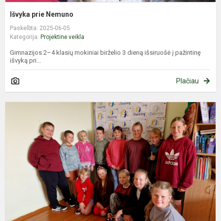
Išvyka prie Nemuno
Paskelbta: 2025-06-05
Kategorija:
Projektinė veikla
Gimnazijos 2–4 klasių mokiniai birželio 3 dieną išsiruošė į pažintinę
išvyką pri...
Plačiau
P
p