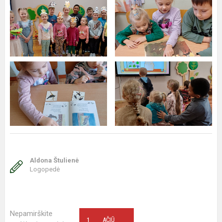
Aldona Štulienė
Logopedė
Nepamirškite
1
AČIŪ