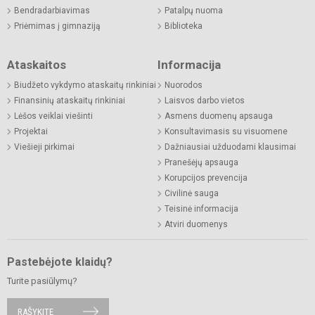
Bendradarbiavimas
Patalpų nuoma
Priėmimas į gimnaziją
Biblioteka
Ataskaitos
Informacija
Biudžeto vykdymo ataskaitų rinkiniai
Nuorodos
Finansinių ataskaitų rinkiniai
Laisvos darbo vietos
Lėšos veiklai viešinti
Asmens duomenų apsauga
Projektai
Konsultavimasis su visuomene
Viešieji pirkimai
Dažniausiai užduodami klausimai
Pranešėjų apsauga
Korupcijos prevencija
Civilinė sauga
Teisinė informacija
Atviri duomenys
Pastebėjote klaidų?
Turite pasiūlymų?
RAŠYKITE