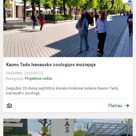
m
Kauno Tado Ivanausko zoologijos muziejuje
Paskelbta: 2025-05-22
Kategorija:
Projektinė veikla
Gegužės 20 dieną septintos klasės mokiniai lankėsi Kauno Tado
Ivanausko zoologij...
Plačiau
I
p