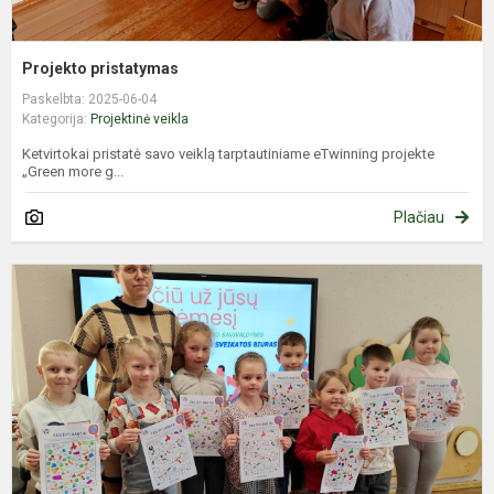
Projekto pristatymas
Paskelbta: 2025-06-04
Kategorija:
Projektinė veikla
Ketvirtokai pristatė savo veiklą tarptautiniame eTwinning projekte
„Green more g...
Plačiau
J
s
l