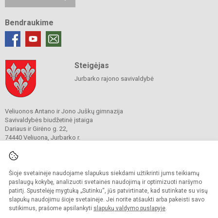
Bendraukime
Steigėjas
Jurbarko rajono savivaldybė
Veliuonos Antano ir Jono Juškų gimnazija
Savivaldybės biudžetinė įstaiga
Dariaus ir Girėno g. 22,
74440 Veliuona, Jurbarko r.
Tel./ faks.
(0 447) 42 782
El. p. info@velg.lt
Duomenys kaupiami ir saugomi
Juridinių asmenų registre
Šioje svetainėje naudojame slapukus siekdami užtikrinti jums teikiamų
Įmonės kodas 190919036
paslaugų kokybę, analizuoti svetainės naudojimą ir optimizuoti naršymo
patirtį. Spustelėję mygtuką „Sutinku“, jūs patvirtinate, kad sutinkate su visų
slapukų naudojimu šioje svetainėje. Jei norite atšaukti arba pakeisti savo
sutikimus, prašome apsilankyti
slapukų valdymo puslapyje
.
© 2023. Veliuonos Antano ir Jono Juškų gimnazija. Visos teisės saugomos.