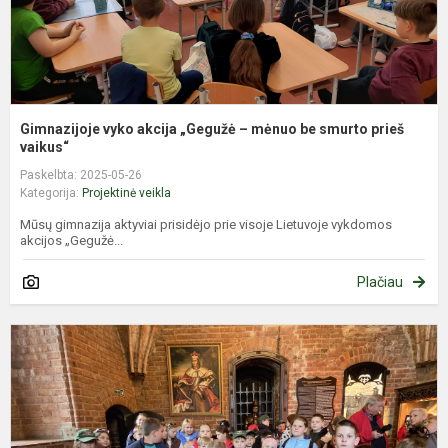
s
p
va
Gimnazijoje vyko akcija „Gegužė – mėnuo be smurto prieš
vaikus“
Paskelbta: 2025-05-26
Kategorija:
Projektinė veikla
Mūsų gimnazija aktyviai prisidėjo prie visoje Lietuvoje vykdomos
akcijos „Gegužė...
Plačiau
E
į
T