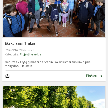
Ekskursija į Trakus
Paskelbta: 2025-05-23
Kategorija:
Projektinė veikla
Gegužės 21 rytą gimnazijos pradinukai linksmai susirinko prie
mokyklos – laukė n...
Plačiau
K
T
I
z