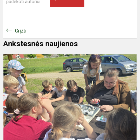
padėkoti autoriui
Grįžti
Ankstesnės naujienos
I
p
N