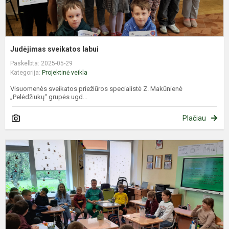
Judėjimas sveikatos labui
Paskelbta: 2025-05-29
Kategorija:
Projektinė veikla
Visuomenės sveikatos priežiūros specialistė Z. Makūnienė
„Pelėdžiukų“ grupės ugd...
Plačiau
G
v
a
„
–
m
b