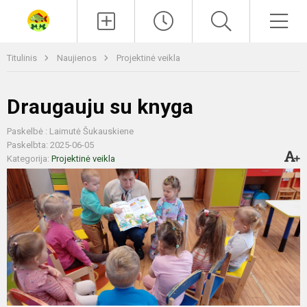
Paieška
Men
Titulinis
Naujienos
Projektinė veikla
Draugauju su knyga
Paskelbė : Laimutė Šukauskiene
Paskelbta: 2025-06-05
Kategorija:
Projektinė veikla