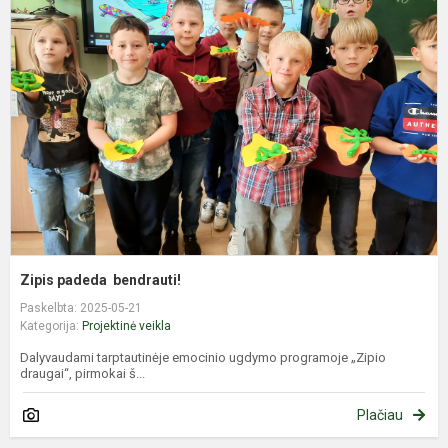
p
b
Zipis padeda bendrauti!
Paskelbta: 2025-05-21
Kategorija:
Projektinė veikla
Dalyvaudami tarptautinėje emocinio ugdymo programoje „Zipio
draugai“, pirmokai š...
Plačiau