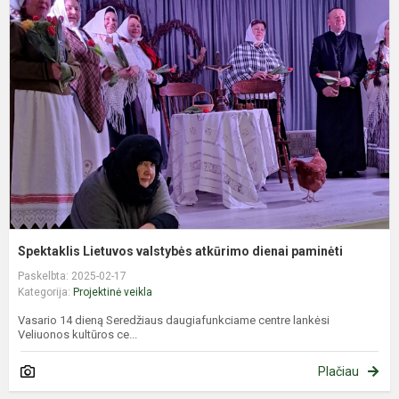
L
v
a
d
p
Spektaklis Lietuvos valstybės atkūrimo dienai paminėti
Paskelbta: 2025-02-17
Kategorija:
Projektinė veikla
Vasario 14 dieną Seredžiaus daugiafunkciame centre lankėsi
Veliuonos kultūros ce...
Plačiau