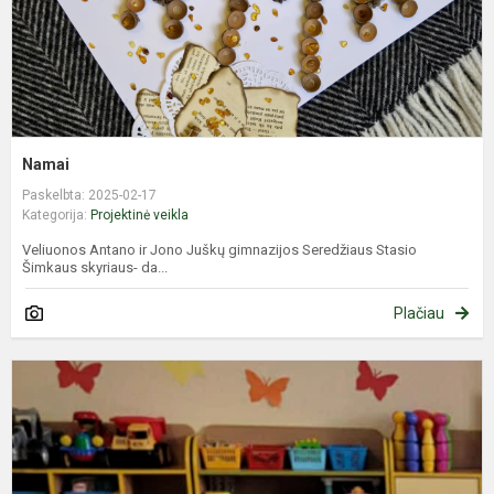
Namai
Paskelbta: 2025-02-17
Kategorija:
Projektinė veikla
Veliuonos Antano ir Jono Juškų gimnazijos Seredžiaus Stasio
Šimkaus skyriaus- da...
Plačiau
T
s
m