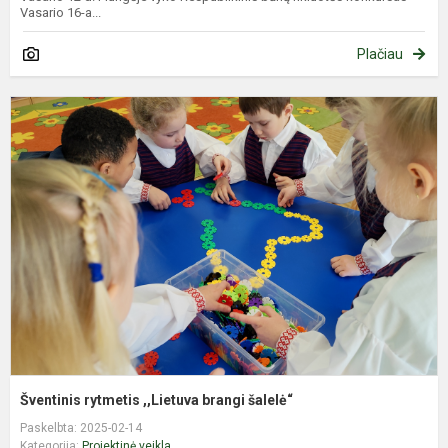
Vasario 16-a...
Plačiau
Š
r
,
b
š
Šventinis rytmetis ,,Lietuva brangi šalelė“
Paskelbta: 2025-02-14
Kategorija:
Projektinė veikla