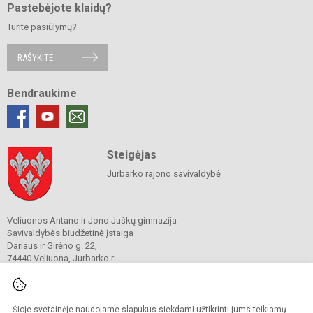
Pastebėjote klaidų?
Turite pasiūlymų?
RAŠYKITE
Bendraukime
Steigėjas
Jurbarko rajono savivaldybė
Veliuonos Antano ir Jono Juškų gimnazija
Savivaldybės biudžetinė įstaiga
Dariaus ir Girėno g. 22,
74440 Veliuona, Jurbarko r.
Tel./ faks.
(0 447) 42 782
El. p. info@velg.lt
Duomenys kaupiami ir saugomi
Juridinių asmenų registre
Šioje svetainėje naudojame slapukus siekdami užtikrinti jums teikiamų