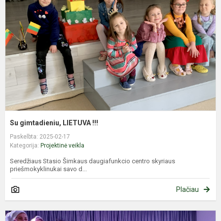
L
!!
Su gimtadieniu, LIETUVA !!!
Paskelbta: 2025-02-17
Kategorija:
Projektinė veikla
Seredžiaus Stasio Šimkaus daugiafunkcio centro skyriaus
priešmokyklinukai savo d...
Plačiau
S