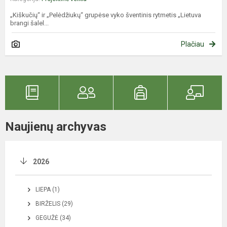
„Kiškučių“ ir „Pelėdžiukų“ grupėse vyko šventinis rytmetis „Lietuva
brangi šalel...
Plačiau
Naujienų archyvas
2026
LIEPA (1)
BIRŽELIS (29)
GEGUŽĖ (34)