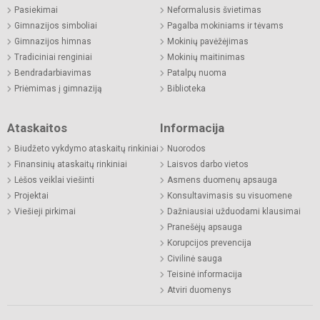
Pasiekimai
Neformalusis švietimas
Gimnazijos simboliai
Pagalba mokiniams ir tėvams
Gimnazijos himnas
Mokinių pavėžėjimas
Tradiciniai renginiai
Mokinių maitinimas
Bendradarbiavimas
Patalpų nuoma
Priėmimas į gimnaziją
Biblioteka
Ataskaitos
Informacija
Biudžeto vykdymo ataskaitų rinkiniai
Nuorodos
Finansinių ataskaitų rinkiniai
Laisvos darbo vietos
Lėšos veiklai viešinti
Asmens duomenų apsauga
Projektai
Konsultavimasis su visuomene
Viešieji pirkimai
Dažniausiai užduodami klausimai
Pranešėjų apsauga
Korupcijos prevencija
Civilinė sauga
Teisinė informacija
Atviri duomenys