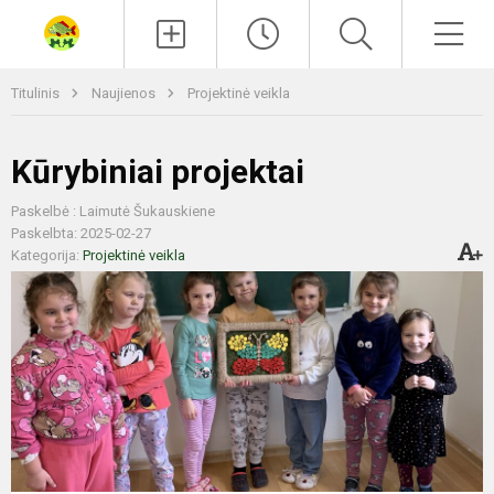
Paieška
Men
Titulinis
Naujienos
Projektinė veikla
Kūrybiniai projektai
Paskelbė : Laimutė Šukauskiene
Paskelbta: 2025-02-27
Kategorija:
Projektinė veikla