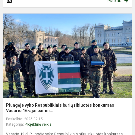
Plačiau
P
v
R
b
r
k
V
Plungėje vyko Respublikinis būrių rikiuotės konkursas
Vasario 16-ajai pamin...
Paskelbta: 2025-02-15
Kategorija:
Projektinė veikla
Vasario 12 d. Plungėje vyko Respublikinis būrių rikiuotės konkursas