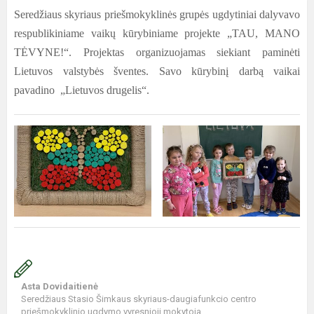
Seredžiaus skyriaus priešmokyklinės grupės ugdytiniai dalyvavo
respublikiniame vaikų kūrybiniame projekte „TAU, MANO
TĖVYNE!“. Projektas organizuojamas siekiant paminėti
Lietuvos valstybės šventes. Savo kūrybinį darbą vaikai
pavadino „Lietuvos drugelis“.
Asta Dovidaitienė
Seredžiaus Stasio Šimkaus skyriaus-daugiafunkcio centro
priešmokyklinio ugdymo vyresnioji mokytoja