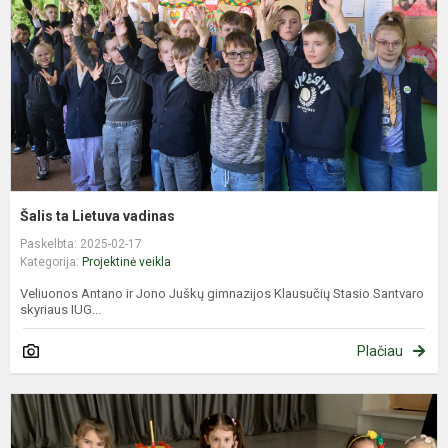
Šalis ta Lietuva vadinas
Paskelbta: 2025-02-17
Kategorija:
Projektinė veikla
Veliuonos Antano ir Jono Juškų gimnazijos Klausučių Stasio Santvaro
skyriaus IUG...
Plačiau
S
g