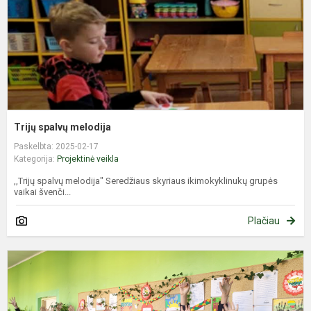
Trijų spalvų melodija
Paskelbta: 2025-02-17
Kategorija:
Projektinė veikla
,,Trijų spalvų melodija" Seredžiaus skyriaus ikimokyklinukų grupės
vaikai švenči...
Plačiau
Š
t
L
v